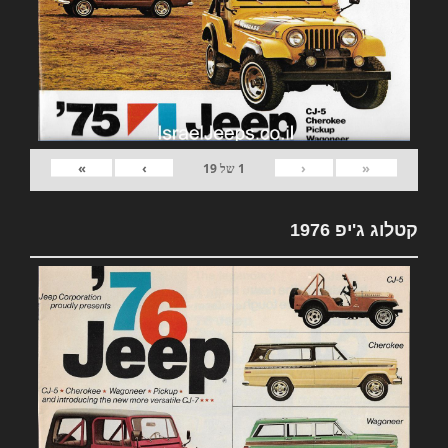
»
›
‹
«
1
של
19
קטלוג ג'יפ 1976