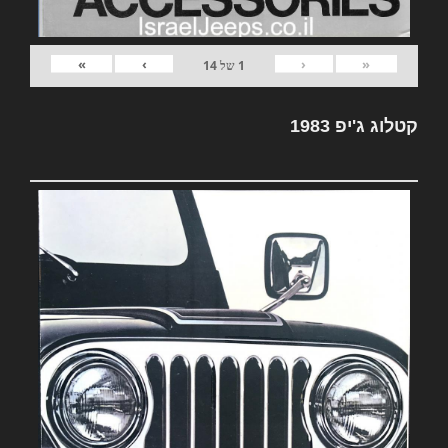
»
›
‹
«
1
של
14
קטלוג ג'יפ 1983