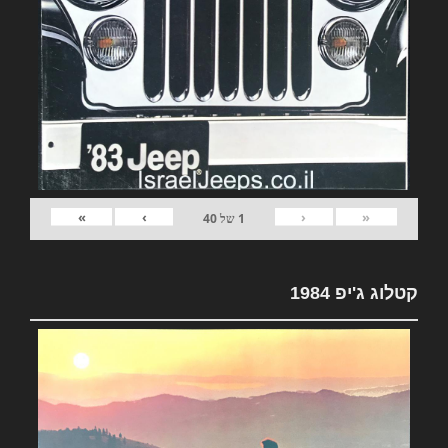
»
›
‹
«
1
של
40
קטלוג ג'יפ 1984