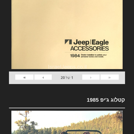
»
›
‹
«
1
של
20
קטלוג ג'יפ 1985