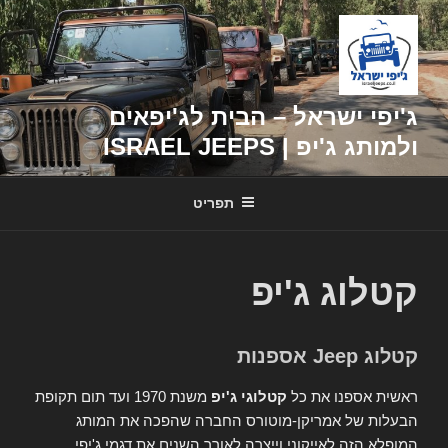
דילוג
לתוכן
ג'יפי ישראל – הבית לג'יפאים
ולמותג ג'יפ | ISRAEL JEEPS
תפריט
קטלוג ג'יפ
קטלוג Jeep אספנות
ראשית אספנו את כל
קטלוגי ג'יפ
משנת 1970 ועד תום תקופת
הבעלות של אמריקן-מוטורס החברה שהפכה את המותג
המופלא הזה לאייקוני וייצרה לאורך השנים את דגמי ג'יפי