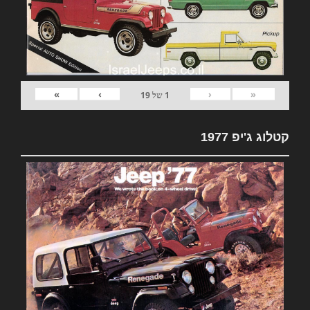
»
›
‹
«
1
של
19
קטלוג ג'יפ 1977