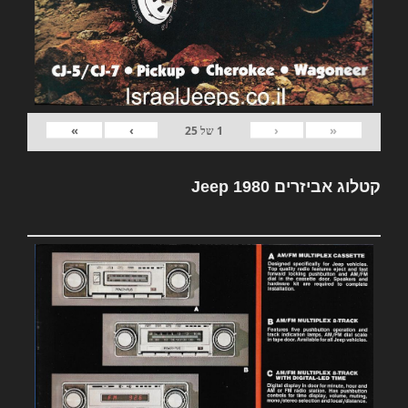
»
›
‹
«
1
של
25
קטלוג אביזרים Jeep 1980