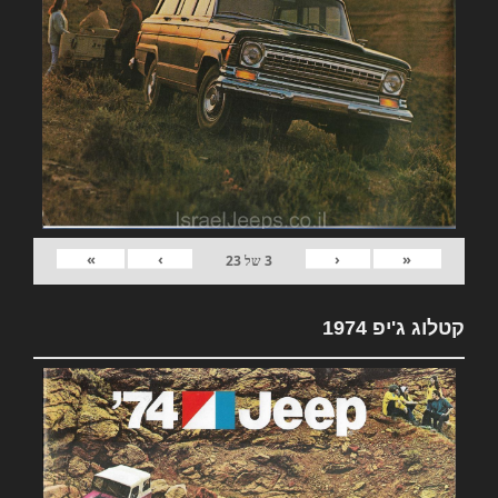
»
›
‹
«
3
של
23
קטלוג ג'יפ 1974