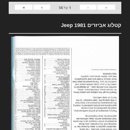
»
›
‹
«
1
של
56
קטלוג אביזרים 1981 Jeep