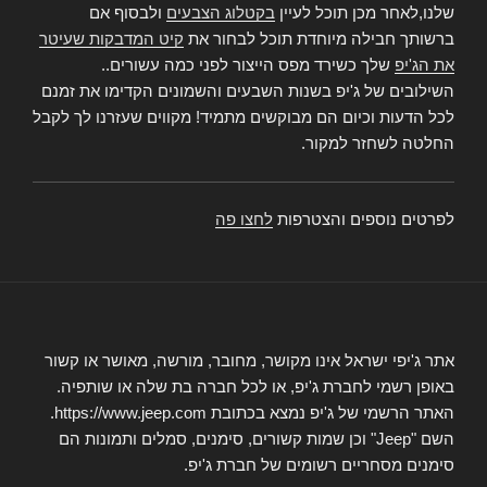
שלנו,לאחר מכן תוכל לעיין
בקטלוג הצבעים
ולבסוף אם
ברשותך חבילה מיוחדת תוכל לבחור את
קיט המדבקות שעיטר
את הג'יפ
שלך כשירד מפס הייצור לפני כמה עשורים..
השילובים של ג'יפ בשנות השבעים והשמונים הקדימו את זמנם
לכל הדעות וכיום הם מבוקשים מתמיד! מקווים שעזרנו לך לקבל
החלטה לשחזר למקור.
לפרטים נוספים והצטרפות
לחצו פה
אתר ג'יפי ישראל אינו מקושר, מחובר, מורשה, מאושר או קשור
באופן רשמי לחברת ג'יפ, או לכל חברה בת שלה או שותפיה.
האתר הרשמי של ג'יפ נמצא בכתובת https://www.jeep.com.
השם "Jeep" וכן שמות קשורים, סימנים, סמלים ותמונות הם
סימנים מסחריים רשומים של חברת ג'יפ.