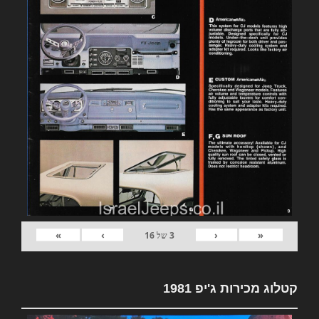
»
›
‹
«
3
של
16
קטלוג מכירות ג'יפ 1981