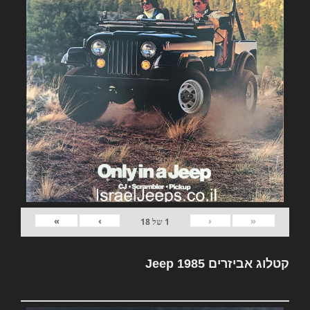
»
›
‹
«
1
של
18
קטלוג אביזרים Jeep 1985