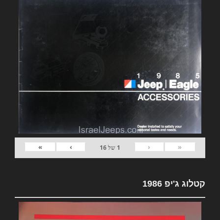
»
›
‹
«
1
של
16
קטלוג ג'יפ 1986