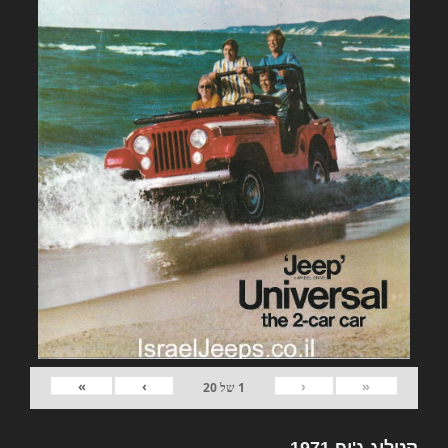
»
›
‹
«
1
של
20