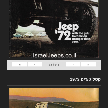
»
›
‹
«
1
של
36
קטלוג ג'יפ 1973