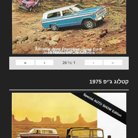
»
›
‹
«
1
של
26
קטלוג ג'יפ 1975