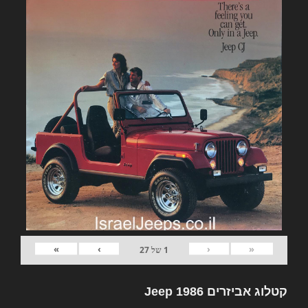
»
›
‹
«
1
של
27
קטלוג אביזרים Jeep 1986