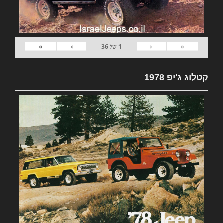
»
›
‹
«
1
של
36
קטלוג ג'יפ 1978