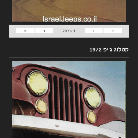
»
›
‹
«
1
של
20
קטלוג ג'יפ 1972