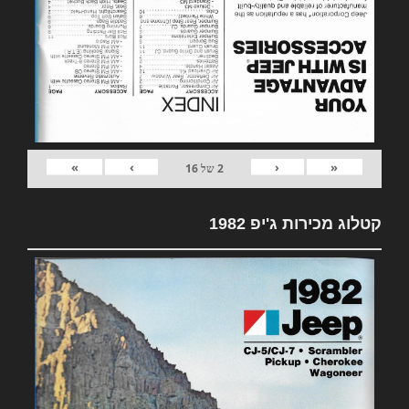
»
›
‹
«
2
של
16
קטלוג מכירות ג'יפ 1982