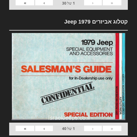
»
›
‹
«
1
של
30
קטלוג אביזרים 1979 Jeep
»
›
‹
«
1
של
40