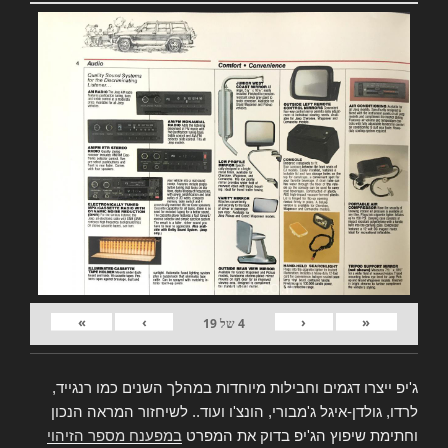
»
›
‹
«
4
של
19
ג'יפ ייצרו דגמים וחבילות מיוחדות במהלך השנים כמו רנגייד,
לרדו, גולדן-איגל ג'מבורי, הונצ'ו ועוד.. לשיחזור המראה הנכון
וחתימת שיפוץ הג'יפ בדוק את המפרט
במפענח מספר הזיהוי