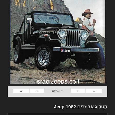
»
›
‹
«
1
של
62
קטלוג אביזרים 1982 Jeep