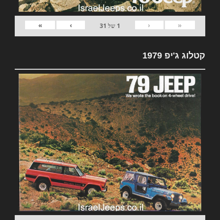
»
›
‹
«
1
של
31
קטלוג ג'יפ 1979