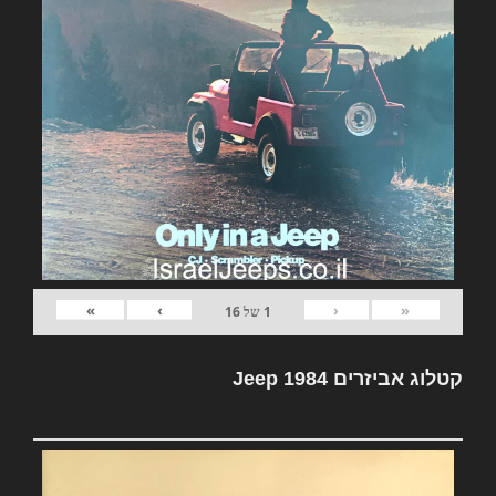
»
›
‹
«
1
של
16
קטלוג אביזרים Jeep 1984