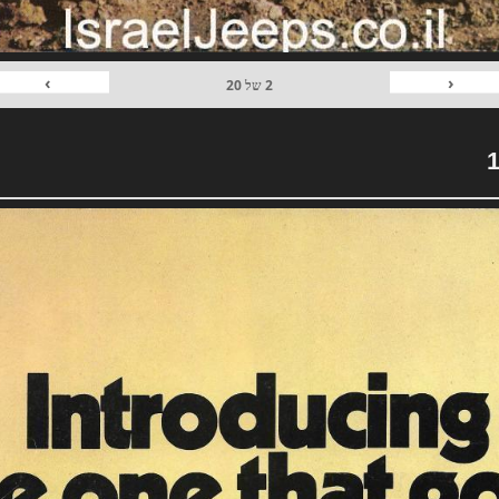
›
‹
2
של
20