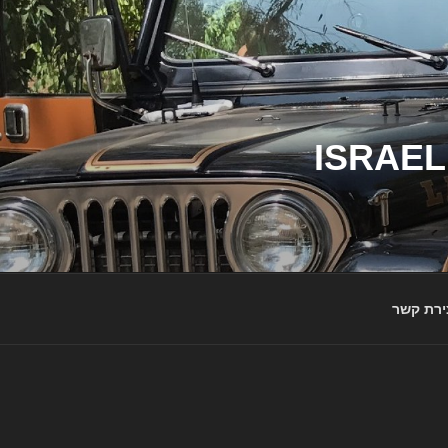
ג'יפי ישראל – הבית לג'יפאים ולמותג ג'יפ | ISRAEL
ירת קשר