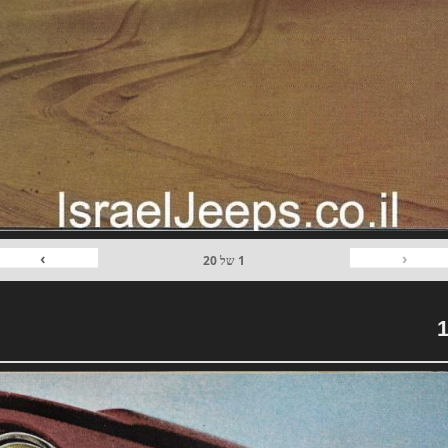
›
‹
1
של
20