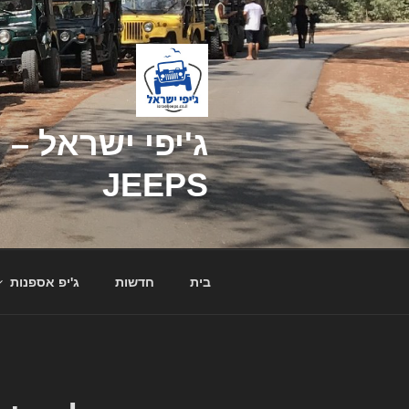
דילוג
לתוכן
JEEPS
בית
חדשות
ג'יפ אספנות