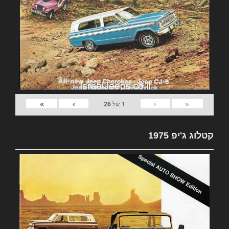
»
›
‹
«
1
של
26
קטלוג ג'יפ 1975