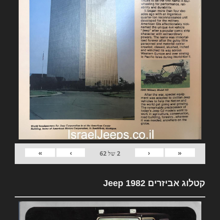
»
›
‹
«
2
של
62
קטלוג אביזרים 1982 Jeep