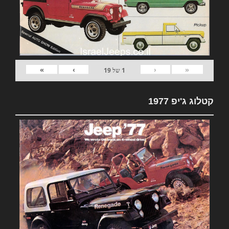
»
›
‹
«
1
של
19
קטלוג ג'יפ 1977