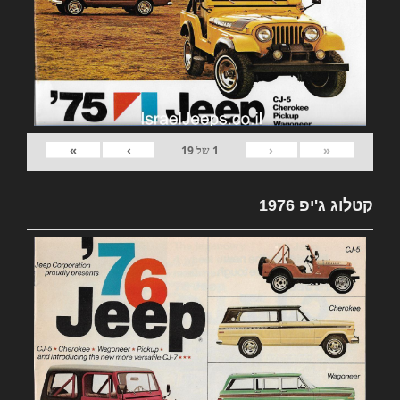
»
›
‹
«
1
של
19
קטלוג ג'יפ 1976