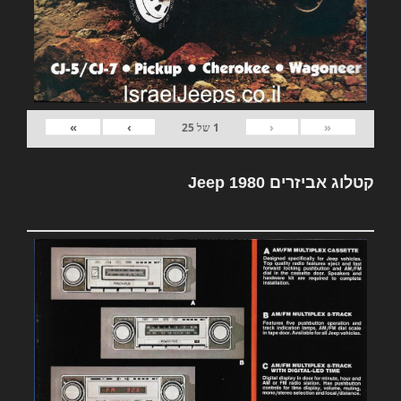
»
›
‹
«
1
של
25
קטלוג אביזרים Jeep 1980