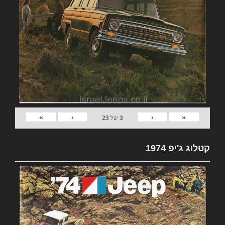
»
›
‹
«
3
של
23
קטלוג ג'יפ 1974