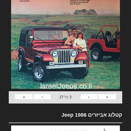
»
›
‹
«
2
של
27
קטלוג אביזרים Jeep 1986