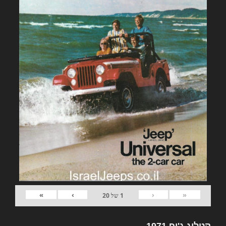
»
›
‹
«
1
של
20