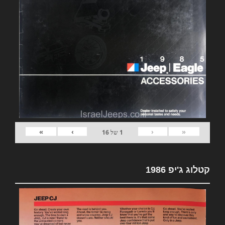
»
›
‹
«
1
של
16
קטלוג ג'יפ 1986