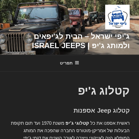
דילוג
לתוכן
ג'יפי ישראל – הבית לג'יפאים
ולמותג ג'יפ | ISRAEL JEEPS
תפריט
קטלוג ג'יפ
קטלוג Jeep אספנות
ראשית אספנו את כל
קטלוגי ג'יפ
משנת 1970 ועד תום תקופת
הבעלות של אמריקן-מוטורס החברה שהפכה את המותג
המופלא הזה לאייקוני וייצרה לאורך השנים את דגמי ג'יפי