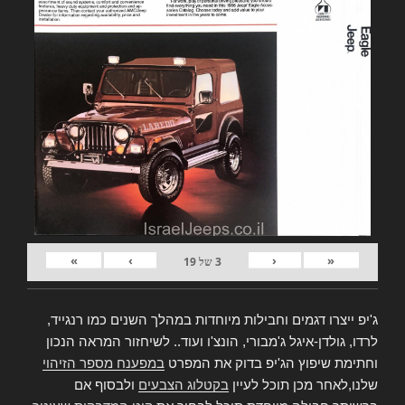
»
›
‹
«
3
של
19
ג'יפ ייצרו דגמים וחבילות מיוחדות במהלך השנים כמו רנגייד,
לרדו, גולדן-איגל ג'מבורי, הונצ'ו ועוד.. לשיחזור המראה הנכון
וחתימת שיפוץ הג'יפ בדוק את המפרט
במפענח מספר הזיהוי
שלנו,לאחר מכן תוכל לעיין
בקטלוג הצבעים
ולבסוף אם