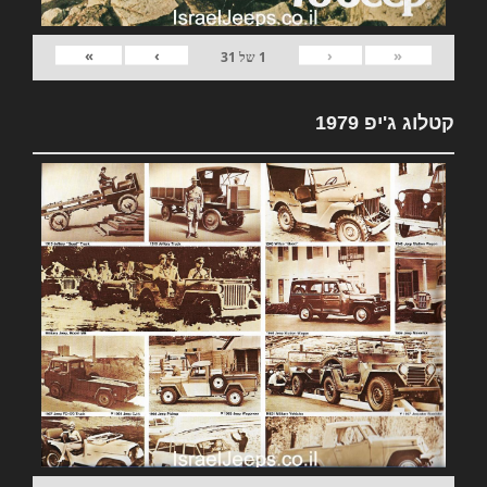
»
›
‹
«
1
של
31
קטלוג ג'יפ 1979