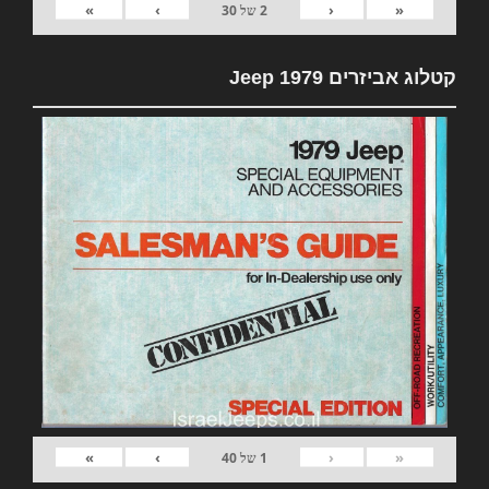
»
›
‹
«
2
של
30
קטלוג אביזרים 1979 Jeep
»
›
‹
«
1
של
40