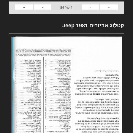
»
›
‹
«
1
של
56
קטלוג אביזרים 1981 Jeep