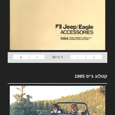
»
›
‹
«
1
של
20
קטלוג ג'יפ 1985