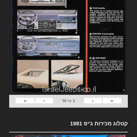
»
›
‹
«
3
של
16
קטלוג מכירות ג'יפ 1981