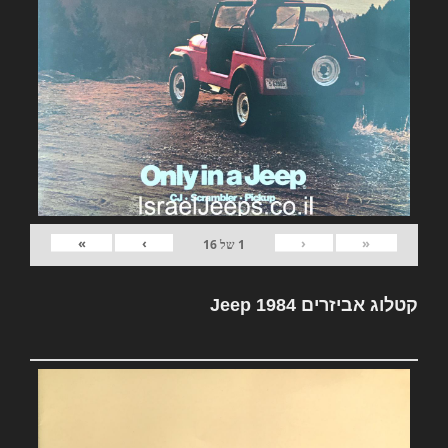
»
›
‹
«
1
של
16
קטלוג אביזרים Jeep 1984