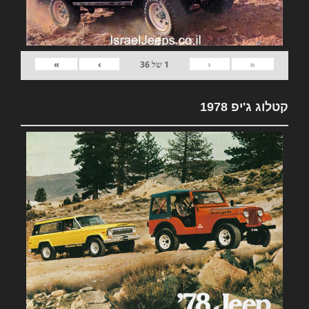
»
›
‹
«
1
של
36
קטלוג ג'יפ 1978