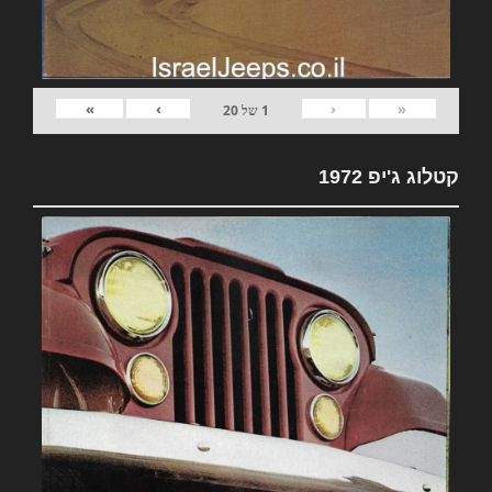
»
›
‹
«
1
של
20
קטלוג ג'יפ 1972