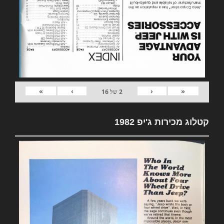
»
›
‹
«
2
של
16
קטלוג מכירות ג'יפ 1982