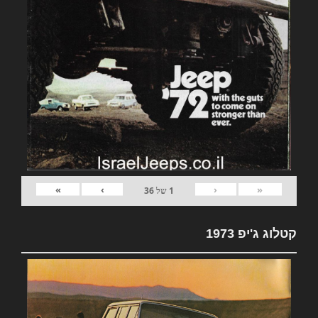
»
›
‹
«
1
של
36
קטלוג ג'יפ 1973