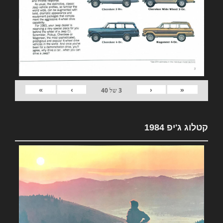
»
›
‹
«
3
של
40
קטלוג ג'יפ 1984