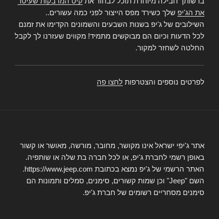
ברשותך חבילה מיוחדת תוכל לבחור את
קיט המדבקות שעיטר
את הג'יפ
שלך כשירד מפס הייצור לפני כמה עשורים..
השילובים של ג'יפ בשנות השבעים והשמונים הקדימו את זמנם
לכל הדעות וכיום הם מבוקשים מתמיד! מקווים שעזרנו לך לקבל
החלטה לשחזר למקור.
לפרטים נוספים והצטרפות
לחצו פה
אתר ג'יפי ישראל אינו מקושר, מחובר, מורשה, מאושר או קשור
באופן רשמי לחברת ג'יפ, או לכל חברה בת שלה או שותפיה.
האתר הרשמי של ג'יפ נמצא בכתובת https://www.jeep.com.
השם "Jeep" וכן שמות קשורים, סימנים, סמלים ותמונות הם
סימנים מסחריים רשומים של חברת ג'יפ.