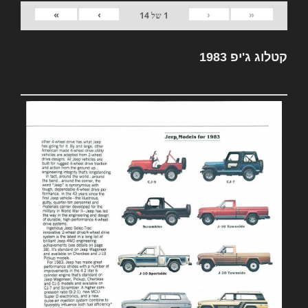
»
›
‹
«
1
של
14
קטלוג ג'יפ 1983