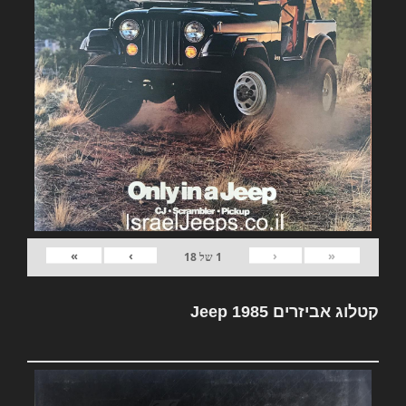
»
›
‹
«
1
של
18
קטלוג אביזרים Jeep 1985