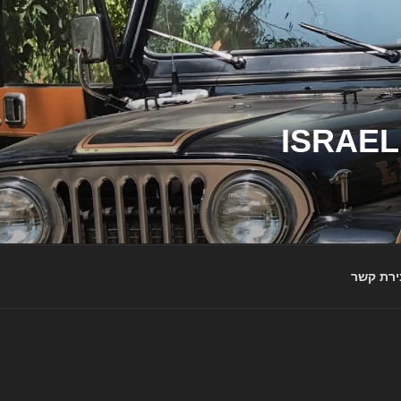
ג'יפי ישראל – הבית לג'יפאים ולמותג ג'יפ | ISRAEL
ירת קשר