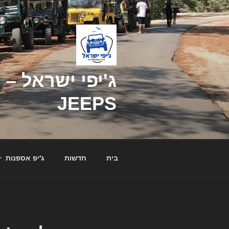
דילוג
לתוכן
JEEPS
בית
חדשות
ג'יפ אספנות