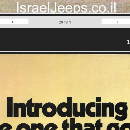
›
‹
1
של
20