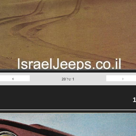
›
‹
1
של
20