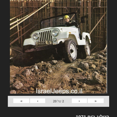
»
›
‹
«
2
של
20