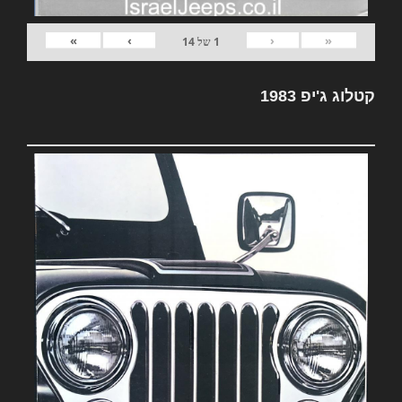
»
›
‹
«
1
של
14
קטלוג ג'יפ 1983