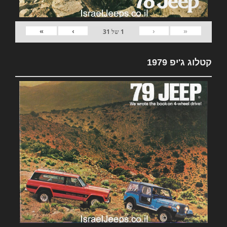
»
›
‹
«
1
של
31
קטלוג ג'יפ 1979