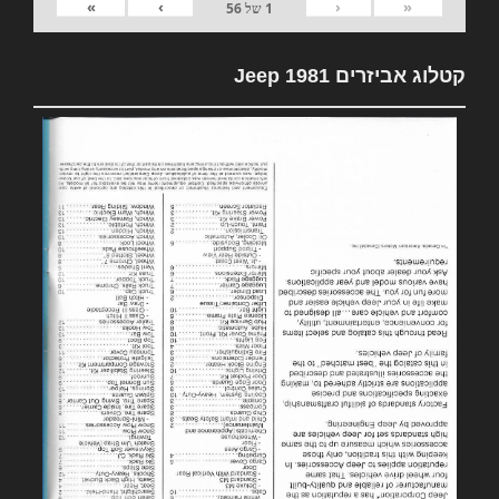
»
›
‹
«
1
של
56
קטלוג אביזרים 1981 Jeep