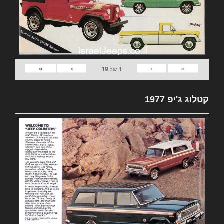
»
›
‹
«
1
של
19
קטלוג ג'יפ 1977