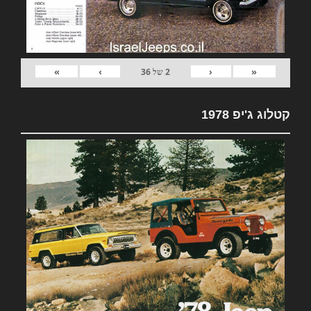
»
›
‹
«
2
של
36
קטלוג ג'יפ 1978