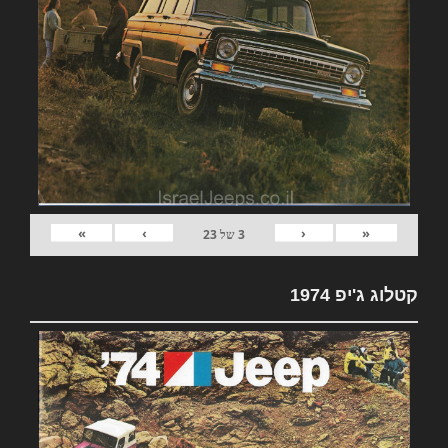
»
›
‹
«
3
של
23
קטלוג ג'יפ 1974