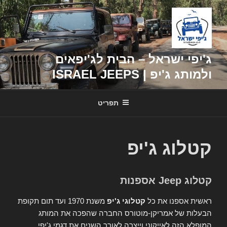
דילוג
לתוכן
ג'יפי ישראל – הבית לג'יפאים
ולמותג ג'יפ | ISRAEL JEEPS
תפריט
קטלוג ג'יפ
קטלוג Jeep אספנות
ראשית אספנו את כל
קטלוגי ג'יפ
משנת 1970 ועד תום תקופת
הבעלות של אמריקן-מוטורס החברה שהפכה את המותג
המופלא הזה לאייקוני וייצרה לאורך השנים את דגמי ג'יפי