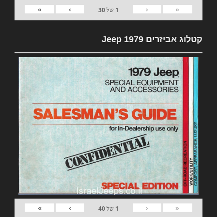
»
›
‹
«
1
של
30
קטלוג אביזרים 1979 Jeep
»
›
‹
«
1
של
40