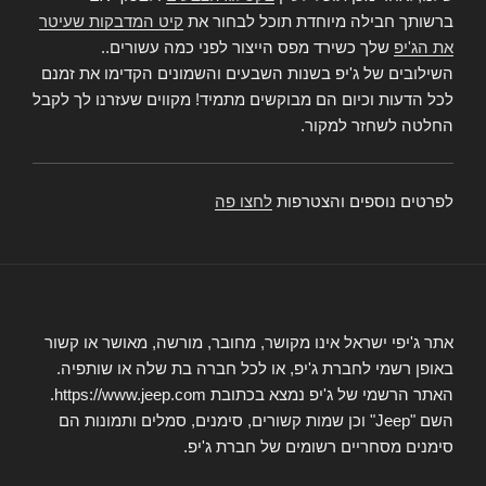
ברשותך חבילה מיוחדת תוכל לבחור את
קיט המדבקות שעיטר
את הג'יפ
שלך כשירד מפס הייצור לפני כמה עשורים..
השילובים של ג'יפ בשנות השבעים והשמונים הקדימו את זמנם
לכל הדעות וכיום הם מבוקשים מתמיד! מקווים שעזרנו לך לקבל
החלטה לשחזר למקור.
לפרטים נוספים והצטרפות
לחצו פה
אתר ג'יפי ישראל אינו מקושר, מחובר, מורשה, מאושר או קשור
באופן רשמי לחברת ג'יפ, או לכל חברה בת שלה או שותפיה.
האתר הרשמי של ג'יפ נמצא בכתובת https://www.jeep.com.
השם "Jeep" וכן שמות קשורים, סימנים, סמלים ותמונות הם
סימנים מסחריים רשומים של חברת ג'יפ.