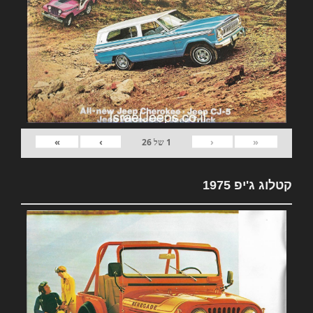
»
›
‹
«
1
של
26
קטלוג ג'יפ 1975