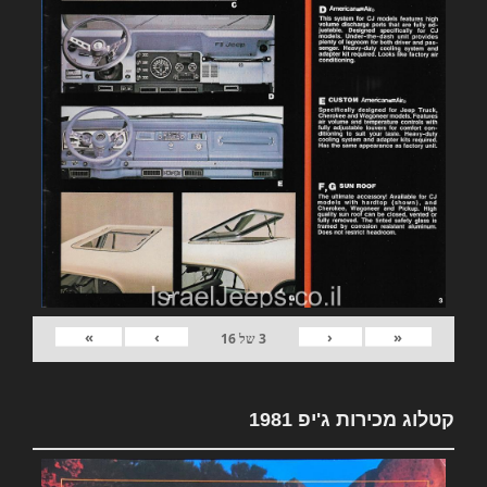
»
›
‹
«
3
של
16
קטלוג מכירות ג'יפ 1981