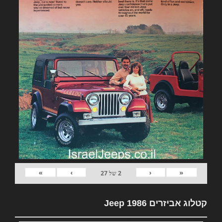
»
›
‹
«
2
של
27
קטלוג אביזרים Jeep 1986