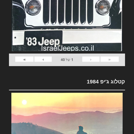
»
›
‹
«
1
של
40
קטלוג ג'יפ 1984