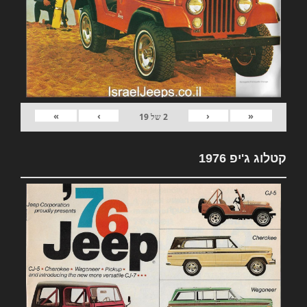
»
›
‹
«
2
של
19
קטלוג ג'יפ 1976