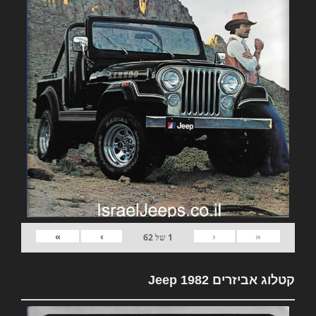
»
›
‹
«
1
של
62
קטלוג אביזרים 1982 Jeep