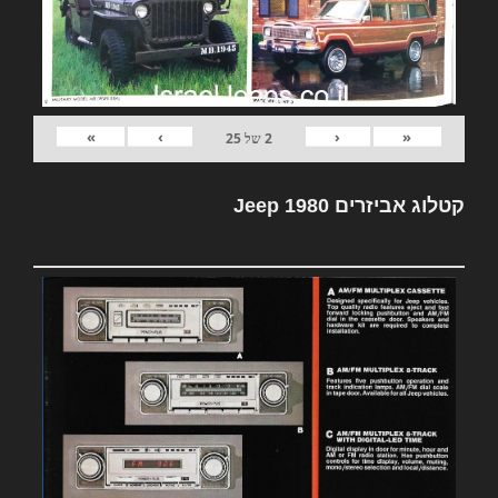
»
›
‹
«
2
של
25
קטלוג אביזרים Jeep 1980