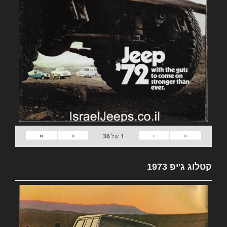
»
›
‹
«
1
של
36
קטלוג ג'יפ 1973