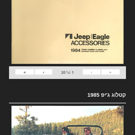
»
›
‹
«
1
של
20
קטלוג ג'יפ 1985