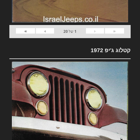
»
›
‹
«
1
של
20
קטלוג ג'יפ 1972