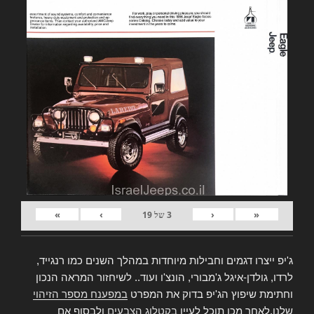
»
›
‹
«
3
של
19
ג'יפ ייצרו דגמים וחבילות מיוחדות במהלך השנים כמו רנגייד,
לרדו, גולדן-איגל ג'מבורי, הונצ'ו ועוד.. לשיחזור המראה הנכון
וחתימת שיפוץ הג'יפ בדוק את המפרט
במפענח מספר הזיהוי
שלנו,לאחר מכן תוכל לעיין
בקטלוג הצבעים
ולבסוף אם