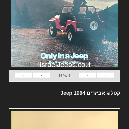
»
›
‹
«
1
של
16
קטלוג אביזרים Jeep 1984