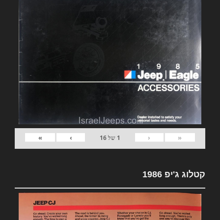
»
›
‹
«
1
של
16
קטלוג ג'יפ 1986