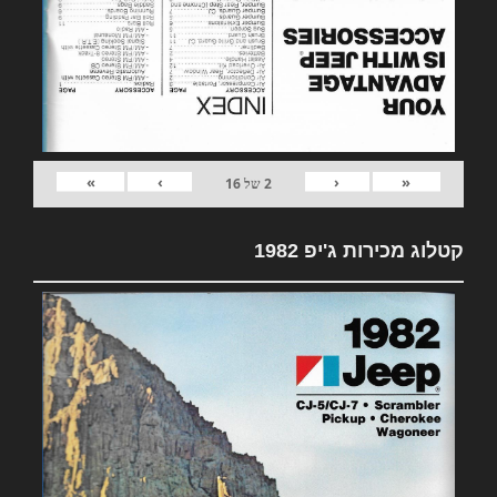
»
›
‹
«
2
של
16
קטלוג מכירות ג'יפ 1982