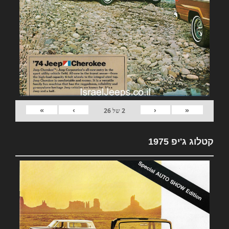
»
›
‹
«
2
של
26
קטלוג ג'יפ 1975