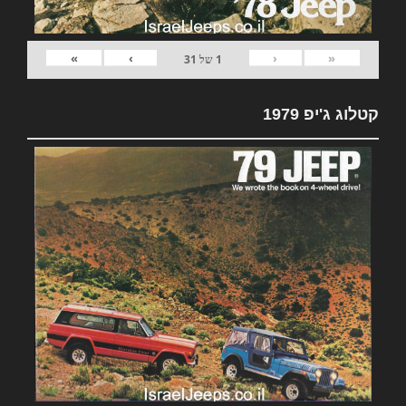
»
›
‹
«
1
של
31
קטלוג ג'יפ 1979