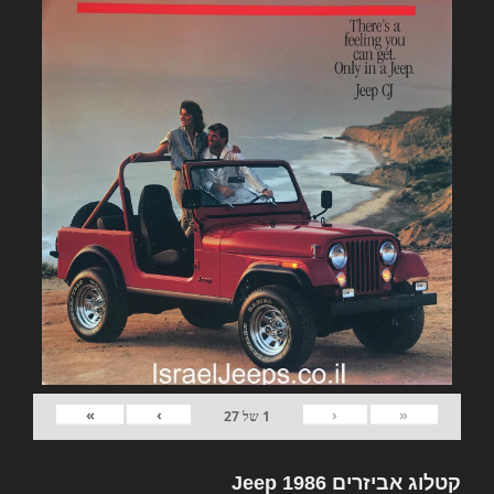
»
›
‹
«
1
של
27
קטלוג אביזרים Jeep 1986