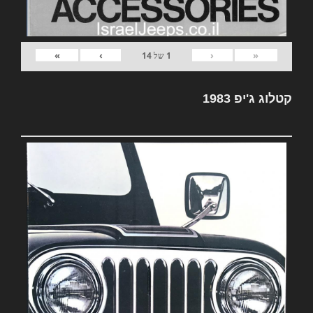
»
›
‹
«
1
של
14
קטלוג ג'יפ 1983