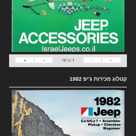
»
›
‹
«
1
של
16
קטלוג מכירות ג'יפ 1982