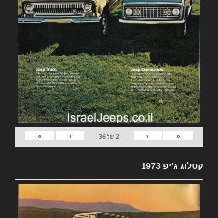
»
›
‹
«
2
של
36
קטלוג ג'יפ 1973