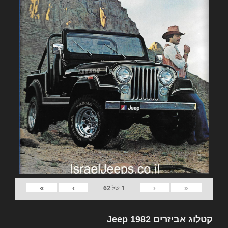
»
›
‹
«
1
של
62
קטלוג אביזרים 1982 Jeep