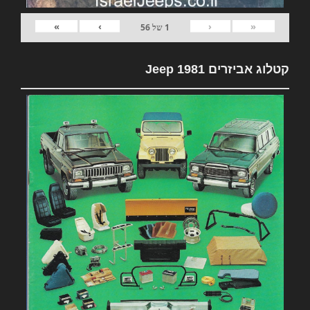
»
›
‹
«
1
של
56
קטלוג אביזרים 1981 Jeep