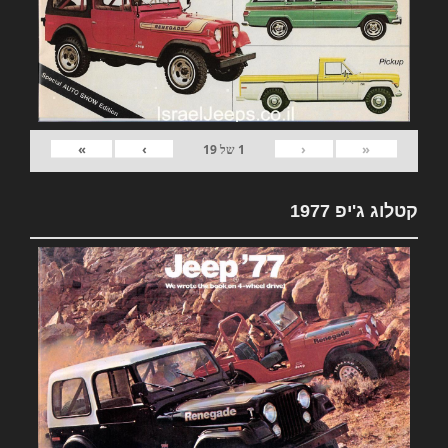
»
›
‹
«
1
של
19
קטלוג ג'יפ 1977