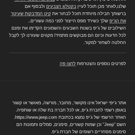
שלנו,לאחר מכן תוכל לעיין
בקטלוג הצבעים
ולבסוף אם
ברשותך חבילה מיוחדת תוכל לבחור את
קיט המדבקות שעיטר
את הג'יפ
שלך כשירד מפס הייצור לפני כמה עשורים..
השילובים של ג'יפ בשנות השבעים והשמונים הקדימו את זמנם
לכל הדעות וכיום הם מבוקשים מתמיד! מקווים שעזרנו לך לקבל
החלטה לשחזר למקור.
לפרטים נוספים והצטרפות
לחצו פה
אתר ג'יפי ישראל אינו מקושר, מחובר, מורשה, מאושר או קשור
באופן רשמי לחברת ג'יפ, או לכל חברה בת שלה או שותפיה.
האתר הרשמי של ג'יפ נמצא בכתובת https://www.jeep.com.
השם "Jeep" וכן שמות קשורים, סימנים, סמלים ותמונות הם
סימנים מסחריים רשומים של חברת ג'יפ.