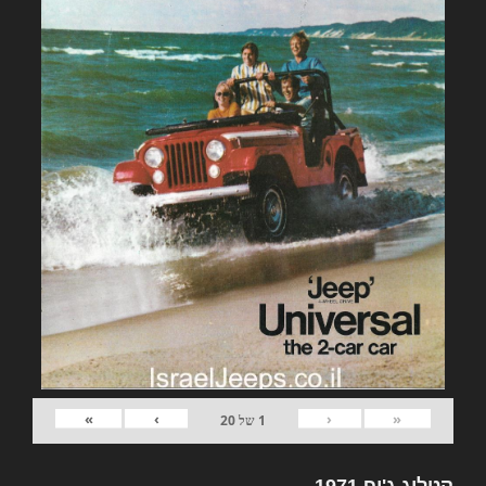
»
›
‹
«
1
של
20