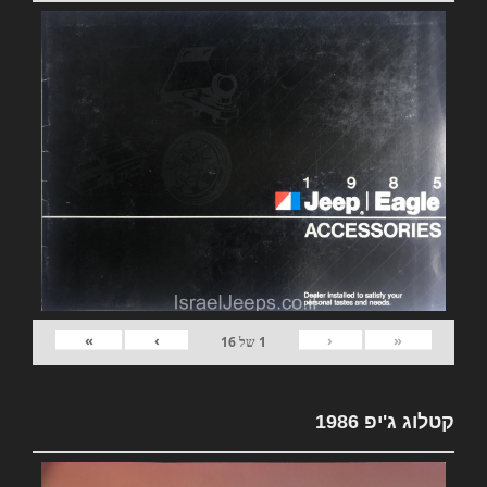
»
›
‹
«
1
של
16
קטלוג ג'יפ 1986