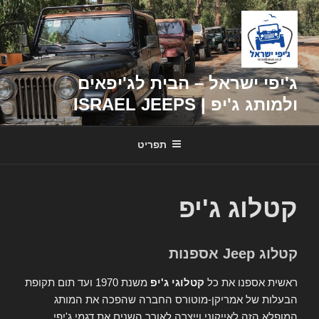
דילוג
לתוכן
ג'יפי ישראל – הבית לג'יפאים
ולמותג ג'יפ | ISRAEL JEEPS
תפריט
קטלוג ג'יפ
קטלוג Jeep אספנות
ראשית אספנו את כל
קטלוגי ג'יפ
משנת 1970 ועד תום תקופת
הבעלות של אמריקן-מוטורס החברה שהפכה את המותג
המופלא הזה לאייקוני וייצרה לאורך השנים את דגמי ג'יפי