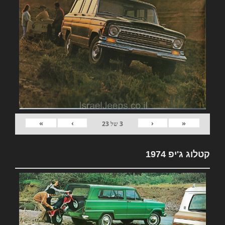
»
›
‹
«
3
של
23
קטלוג ג'יפ 1974