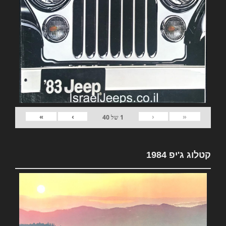
»
›
‹
«
1
של
40
קטלוג ג'יפ 1984