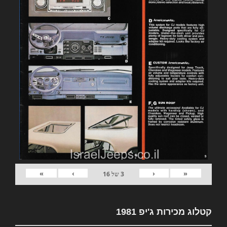
»
›
‹
«
3
של
16
קטלוג מכירות ג'יפ 1981