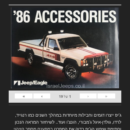
»
›
‹
«
1
של
19
ג'יפ ייצרו דגמים וחבילות מיוחדות במהלך השנים כמו רנגייד,
לרדו, גולדן-איגל ג'מבורי, הונצ'ו ועוד.. לשיחזור המראה הנכון
וחתימת שיפוץ הג'יפ בדוק את המפרט
במפענח מספר הזיהוי