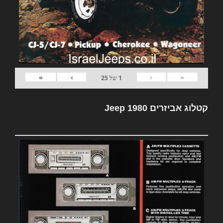
»
›
‹
«
1
של
25
קטלוג אביזרים Jeep 1980