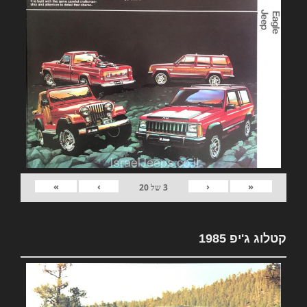
»
›
‹
«
3
של
20
קטלוג ג'יפ 1985