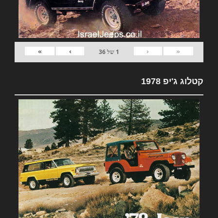
»
›
‹
«
1
של
36
קטלוג ג'יפ 1978