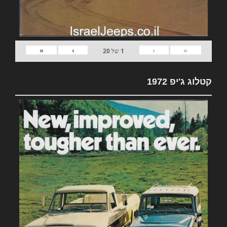
»
›
‹
«
1
של
20
קטלוג ג'יפ 1972