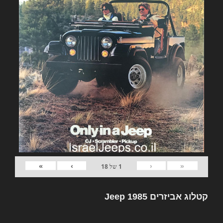
»
›
‹
«
1
של
18
קטלוג אביזרים Jeep 1985