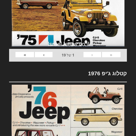
»
›
‹
«
1
של
19
קטלוג ג'יפ 1976