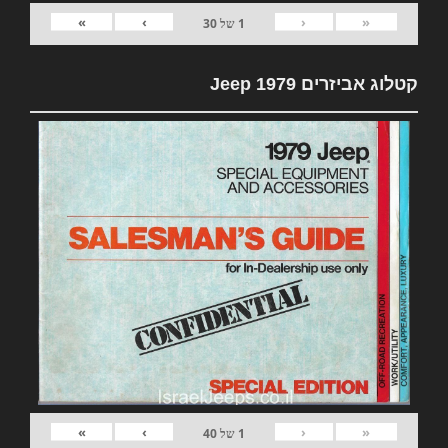
»
›
‹
«
1
של
30
קטלוג אביזרים 1979 Jeep
»
›
‹
«
1
של
40