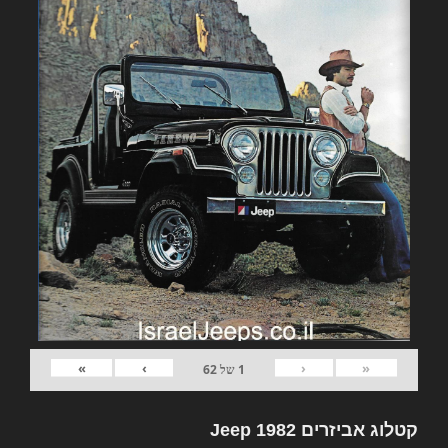
»
›
‹
«
1
של
62
קטלוג אביזרים 1982 Jeep