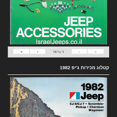
»
›
‹
«
1
של
16
קטלוג מכירות ג'יפ 1982