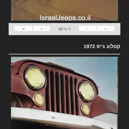
»
›
‹
«
1
של
20
קטלוג ג'יפ 1972