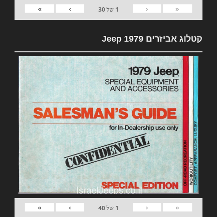
»
›
‹
«
1
של
30
קטלוג אביזרים 1979 Jeep
»
›
‹
«
1
של
40