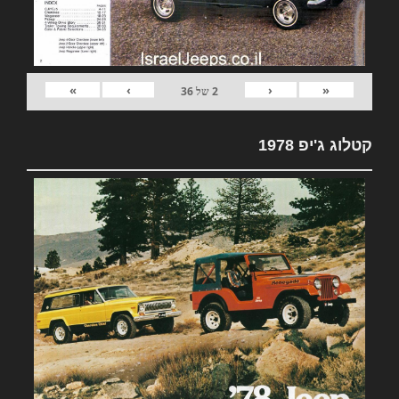
»
›
‹
«
2
של
36
קטלוג ג'יפ 1978