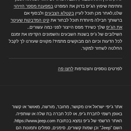
וחתימת שיפוץ הג'יפ בדוק את המפרט
במפענח מספר הזיהוי
שלנו,לאחר מכן תוכל לעיין
בקטלוג הצבעים
ולבסוף אם
ברשותך חבילה מיוחדת תוכל לבחור את
קיט המדבקות שעיטר
את הג'יפ
שלך כשירד מפס הייצור לפני כמה עשורים..
השילובים של ג'יפ בשנות השבעים והשמונים הקדימו את זמנם
לכל הדעות וכיום הם מבוקשים מתמיד! מקווים שעזרנו לך לקבל
החלטה לשחזר למקור.
לפרטים נוספים והצטרפות
לחצו פה
אתר ג'יפי ישראל אינו מקושר, מחובר, מורשה, מאושר או קשור
באופן רשמי לחברת ג'יפ, או לכל חברה בת שלה או שותפיה.
האתר הרשמי של ג'יפ נמצא בכתובת https://www.jeep.com.
השם "Jeep" וכן שמות קשורים, סימנים, סמלים ותמונות הם