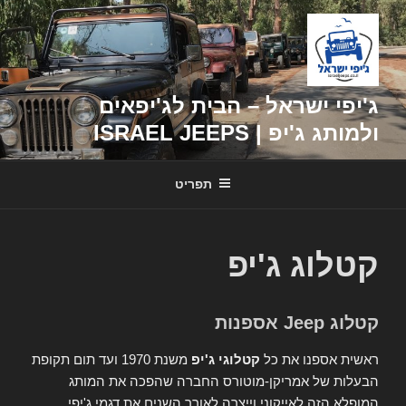
דילוג
לתוכן
ג'יפי ישראל – הבית לג'יפאים
ולמותג ג'יפ | ISRAEL JEEPS
תפריט
קטלוג ג'יפ
קטלוג Jeep אספנות
ראשית אספנו את כל
קטלוגי ג'יפ
משנת 1970 ועד תום תקופת
הבעלות של אמריקן-מוטורס החברה שהפכה את המותג
המופלא הזה לאייקוני וייצרה לאורך השנים את דגמי ג'יפי