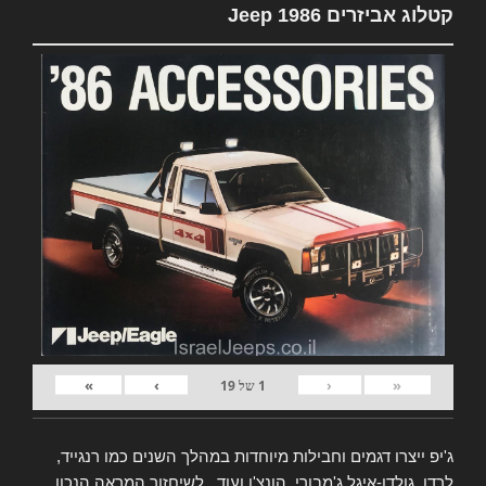
קטלוג אביזרים Jeep 1986
»
›
‹
«
1
של
19
ג'יפ ייצרו דגמים וחבילות מיוחדות במהלך השנים כמו רנגייד,
לרדו, גולדן-איגל ג'מבורי, הונצ'ו ועוד.. לשיחזור המראה הנכון