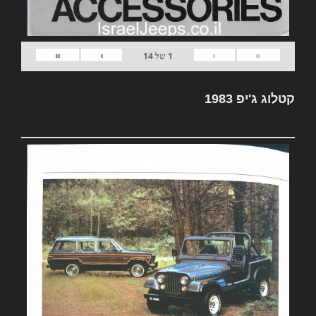
»
›
‹
«
1
של
14
קטלוג ג'יפ 1983