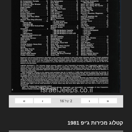
»
›
‹
«
2
של
16
קטלוג מכירות ג'יפ 1981