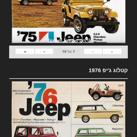
»
›
‹
«
1
של
19
קטלוג ג'יפ 1976