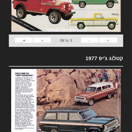
»
›
‹
«
1
של
19
קטלוג ג'יפ 1977