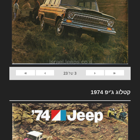
»
›
‹
«
3
של
23
קטלוג ג'יפ 1974