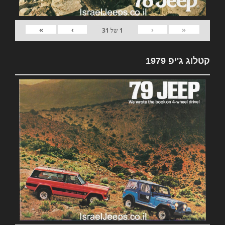
»
›
‹
«
1
של
31
קטלוג ג'יפ 1979