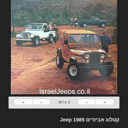
»
›
‹
«
2
של
18
קטלוג אביזרים Jeep 1985