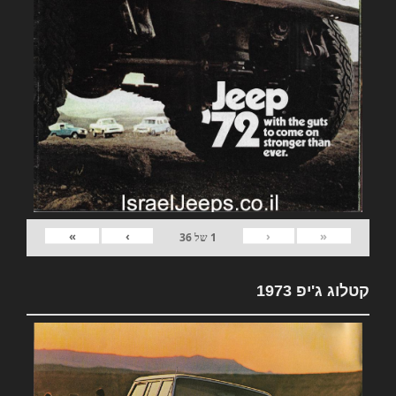
»
›
‹
«
1
של
36
קטלוג ג'יפ 1973