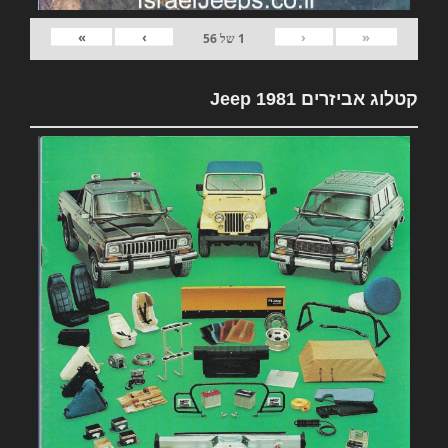
»
›
‹
«
1
של
56
קטלוג אביזרים 1981 Jeep