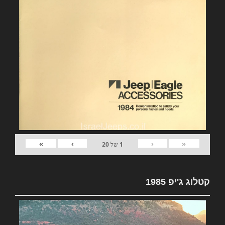
»
›
‹
«
1
של
20
קטלוג ג'יפ 1985