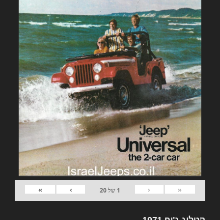
»
›
‹
«
1
של
20