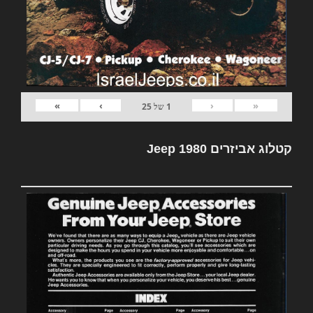
»
›
‹
«
1
של
25
קטלוג אביזרים Jeep 1980