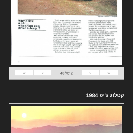
»
›
‹
«
2
של
40
קטלוג ג'יפ 1984