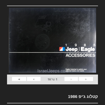
»
›
‹
«
1
של
16
קטלוג ג'יפ 1986