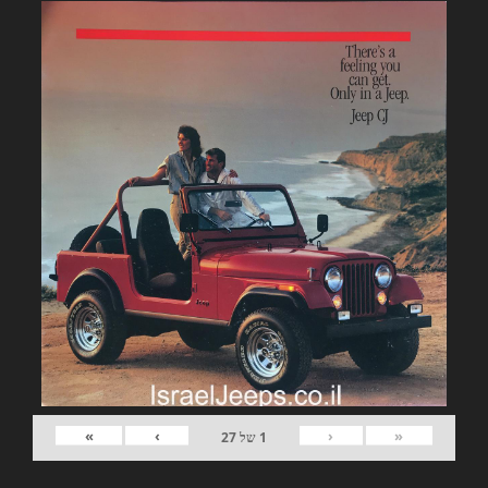
»
›
‹
«
1
של
27