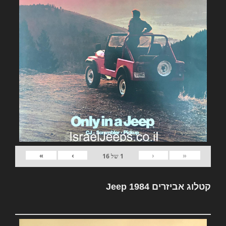
»
›
‹
«
1
של
16
קטלוג אביזרים Jeep 1984