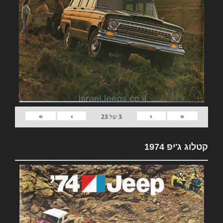
»
›
‹
«
3
של
23
קטלוג ג'יפ 1974