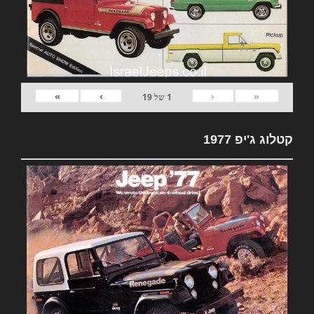
»
›
‹
«
1
של
19
קטלוג ג'יפ 1977