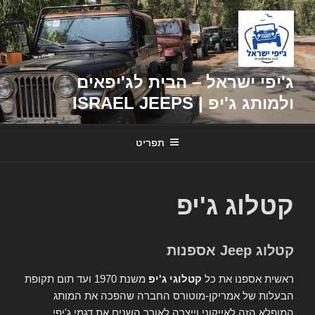
דילוג
לתוכן
ג'יפי ישראל – הבית לג'יפאים
ולמותג ג'יפ | ISRAEL JEEPS
תפריט
קטלוג ג'יפ
קטלוג Jeep אספנות
ראשית אספנו את כל
קטלוגי ג'יפ
משנת 1970 ועד תום תקופת
הבעלות של אמריקן-מוטורס החברה שהפכה את המותג
המופלא הזה לאייקוני וייצרה לאורך השנים את דגמי ג'יפי