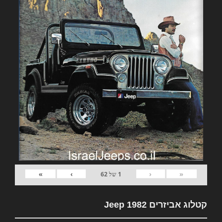
»
›
‹
«
1
של
62
קטלוג אביזרים 1982 Jeep