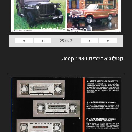
»
›
‹
«
2
של
25
קטלוג אביזרים Jeep 1980