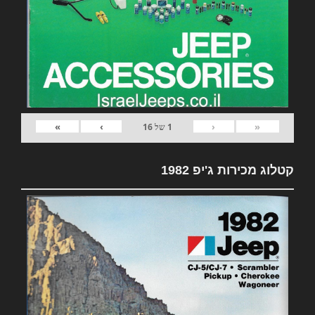
»
›
‹
«
1
של
16
קטלוג מכירות ג'יפ 1982