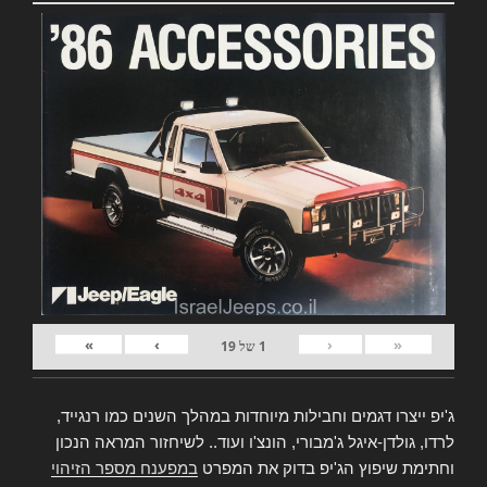
»
›
‹
«
1
של
19
ג'יפ ייצרו דגמים וחבילות מיוחדות במהלך השנים כמו רנגייד,
לרדו, גולדן-איגל ג'מבורי, הונצ'ו ועוד.. לשיחזור המראה הנכון
וחתימת שיפוץ הג'יפ בדוק את המפרט
במפענח מספר הזיהוי