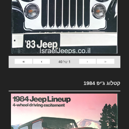
»
›
‹
«
1
של
40
קטלוג ג'יפ 1984