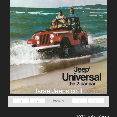
»
›
‹
«
1
של
20