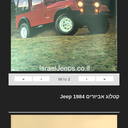
»
›
‹
«
2
של
16
קטלוג אביזרים Jeep 1984