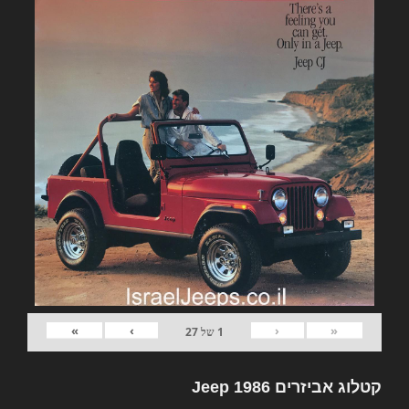
»
›
‹
«
1
של
27
קטלוג אביזרים Jeep 1986