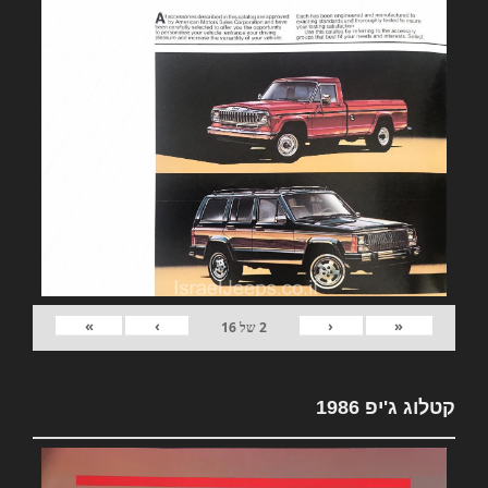
»
›
‹
«
2
של
16
קטלוג ג'יפ 1986