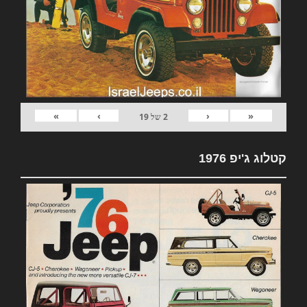
»
›
‹
«
2
של
19
קטלוג ג'יפ 1976