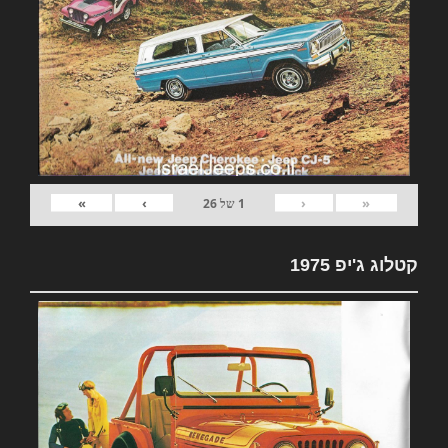
»
›
‹
«
1
של
26
קטלוג ג'יפ 1975