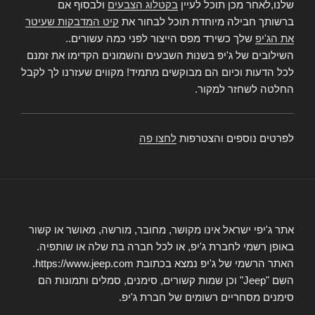
שלנו,לאחר מכן תוכל לעיין
בקטלוג הצבעים
ולבסוף אם
ברשותך חבילה מיוחדת תוכל לבחור את
קיט המדבקות שעיטר
את הג'יפ
שלך כשירד מפס הייצור לפני כמה עשורים..
השילובים של ג'יפ בשנות השבעים והשמונים הקדימו את זמנם
לכל הדעות וכיום הם מבוקשים מתמיד! מקווים שעזרנו לך לקבל
החלטה לשחזר למקור.
לפרטים נוספים והצטרפות
לחצו פה
אתר ג'יפי ישראל אינו מקושר, מחובר, מורשה, מאושר או קשור
באופן רשמי לחברת ג'יפ, או לכל חברה בת שלה או שותפיה.
האתר הרשמי של ג'יפ נמצא בכתובת https://www.jeep.com.
השם "Jeep" וכן שמות קשורים, סימנים, סמלים ותמונות הם
סימנים מסחריים רשומים של חברת ג'יפ.