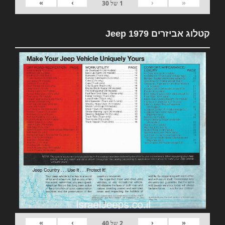
»
›
‹
«
1
של
30
קטלוג אביזרים 1979 Jeep
»
›
‹
«
2
של
40