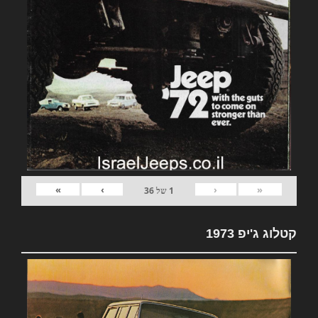
»
›
‹
«
1
של
36
קטלוג ג'יפ 1973