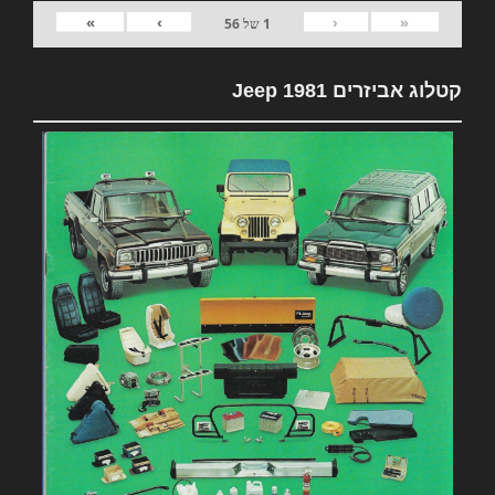
»
›
‹
«
1
של
56
קטלוג אביזרים 1981 Jeep