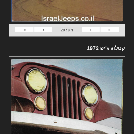
»
›
‹
«
1
של
20
קטלוג ג'יפ 1972