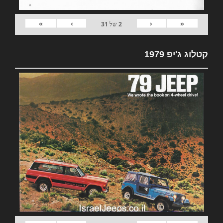
»
›
‹
«
2
של
31
קטלוג ג'יפ 1979