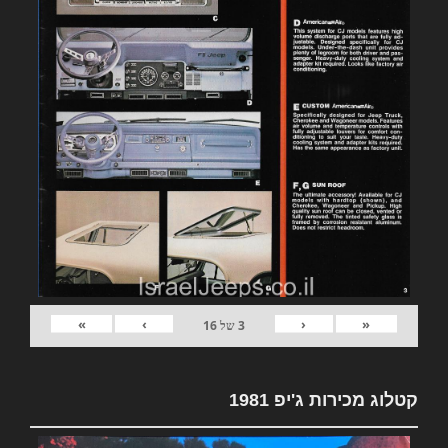
»
›
‹
«
3
של
16
קטלוג מכירות ג'יפ 1981