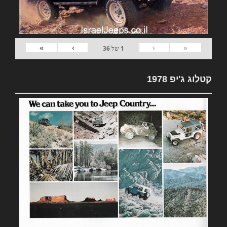
»
›
‹
«
1
של
36
קטלוג ג'יפ 1978