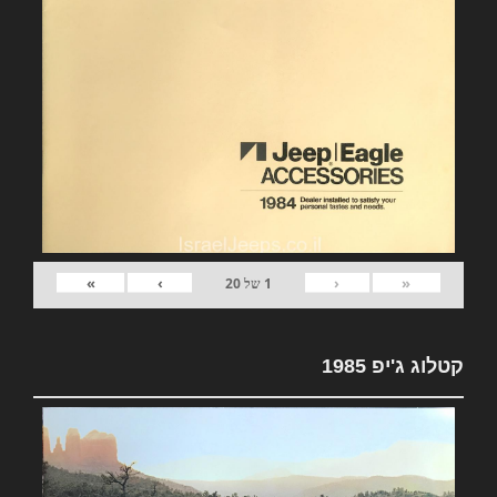
»
›
‹
«
1
של
20
קטלוג ג'יפ 1985