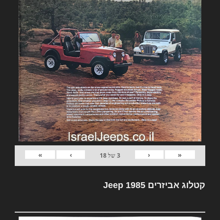
»
›
‹
«
3
של
18
קטלוג אביזרים Jeep 1985