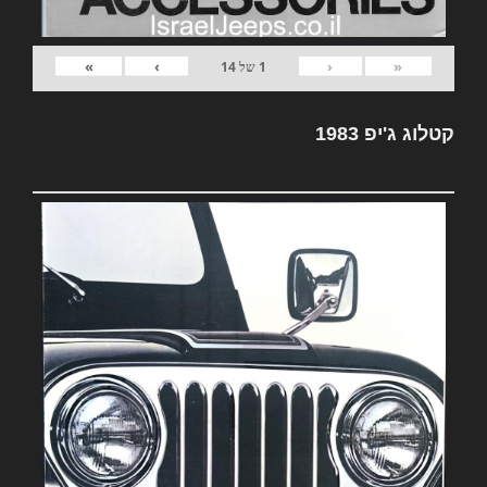
»
›
‹
«
1
של
14
קטלוג ג'יפ 1983