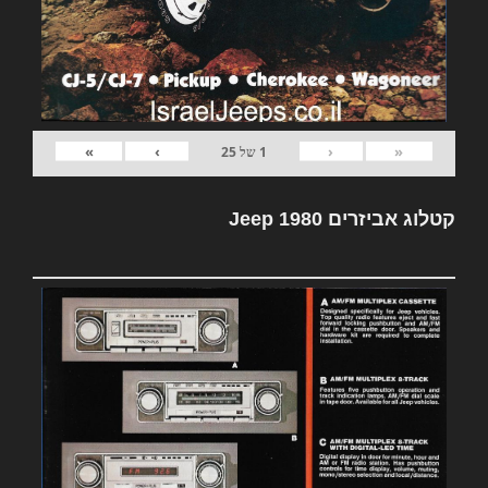
»
›
‹
«
1
של
25
קטלוג אביזרים Jeep 1980