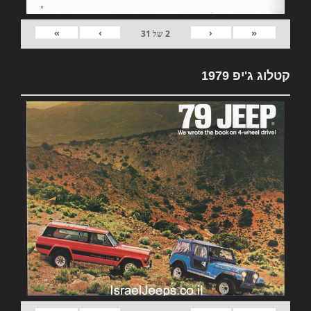
»
›
‹
«
2
של
31
קטלוג ג'יפ 1979