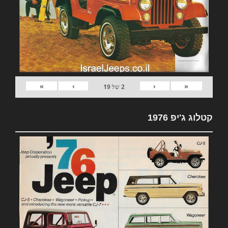
»
›
‹
«
2
של
19
קטלוג ג'יפ 1976