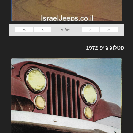
»
›
‹
«
1
של
20
קטלוג ג'יפ 1972