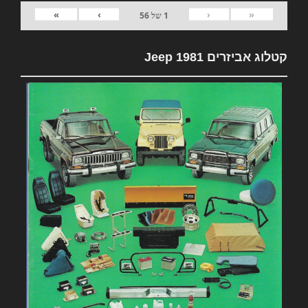
»
›
‹
«
1
של
56
קטלוג אביזרים 1981 Jeep