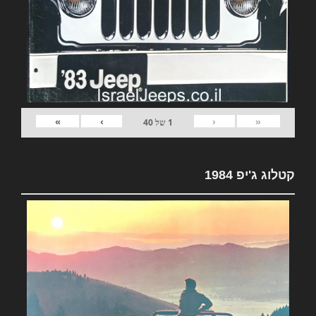
»
›
‹
«
1
של
40
קטלוג ג'יפ 1984