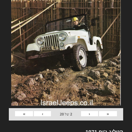
»
›
‹
«
2
של
20