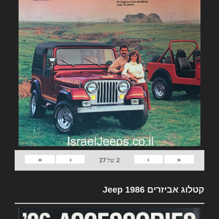
»
›
‹
«
2
של
27
קטלוג אביזרים Jeep 1986