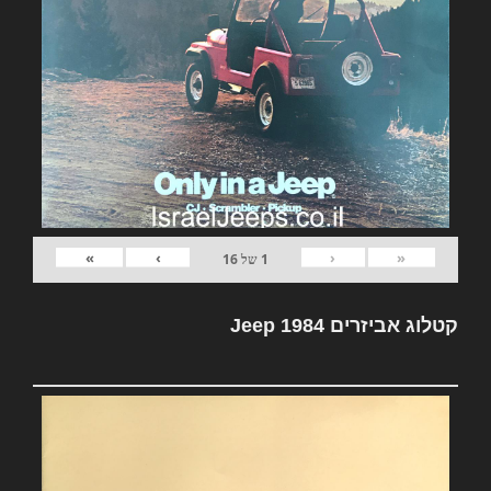
»
›
‹
«
1
של
16
קטלוג אביזרים Jeep 1984