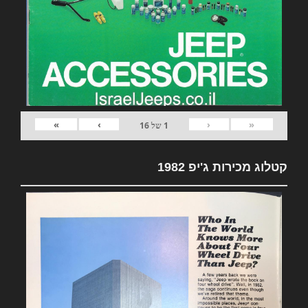
»
›
‹
«
1
של
16
קטלוג מכירות ג'יפ 1982