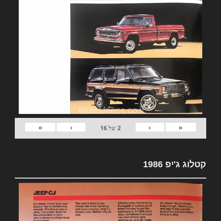
»
›
‹
«
2
של
16
קטלוג ג'יפ 1986