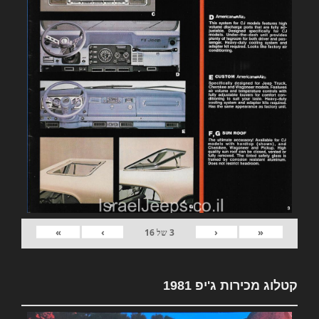
»
›
‹
«
3
של
16
קטלוג מכירות ג'יפ 1981