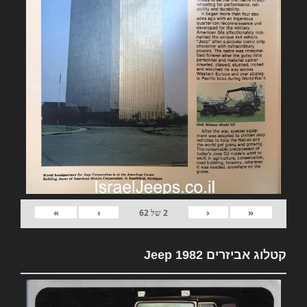
»
›
‹
«
2
של
62
קטלוג אביזרים 1982 Jeep