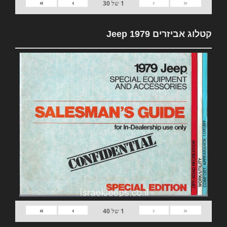
»
›
‹
«
1
של
30
קטלוג אביזרים 1979 Jeep
»
›
‹
«
1
של
40