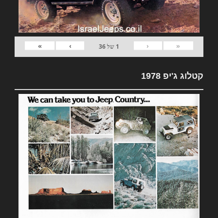
»
›
‹
«
1
של
36
קטלוג ג'יפ 1978