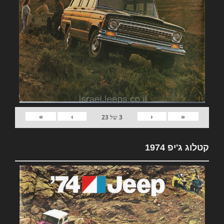
»
›
‹
«
3
של
23
קטלוג ג'יפ 1974