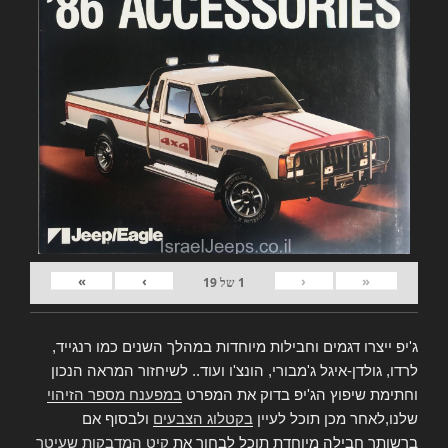
»
›
‹
«
1
של
19
ג'יפ ייצרו דגמים וחבילות מיוחדות במהלך השנים כמו רנגייד,
לרדו, גולדן-איגל ג'מבורי, הונצ'ו ועוד.. לשיחזור המראה הנכון
וחתימת שיפוץ הג'יפ בדוק את המפרט
במפענח מספר הזיהוי
שלנו,לאחר מכן תוכל לעיין
בקטלוג הצבעים
ולבסוף אם
ברשותך חבילה מיוחדת תוכל לבחור את
קיט המדבקות שעיטר