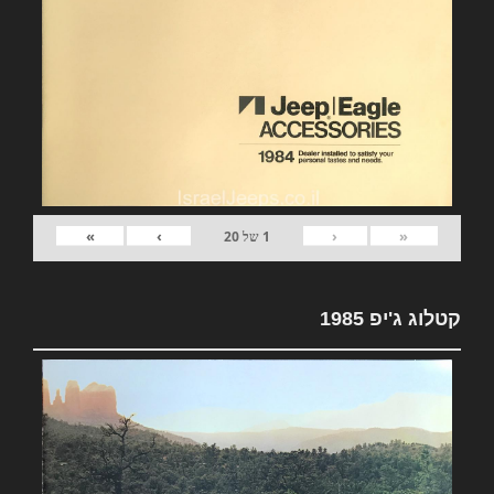
»
›
‹
«
1
של
20
קטלוג ג'יפ 1985