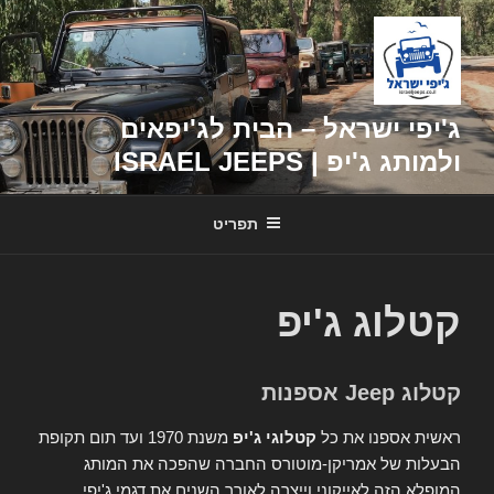
דילוג
לתוכן
ג'יפי ישראל – הבית לג'יפאים
ולמותג ג'יפ | ISRAEL JEEPS
תפריט
קטלוג ג'יפ
קטלוג Jeep אספנות
ראשית אספנו את כל
קטלוגי ג'יפ
משנת 1970 ועד תום תקופת
הבעלות של אמריקן-מוטורס החברה שהפכה את המותג
המופלא הזה לאייקוני וייצרה לאורך השנים את דגמי ג'יפי