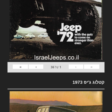
»
›
‹
«
1
של
36
קטלוג ג'יפ 1973