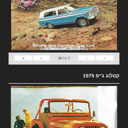
»
›
‹
«
1
של
26
קטלוג ג'יפ 1975