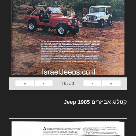
»
›
‹
«
3
של
18
קטלוג אביזרים Jeep 1985