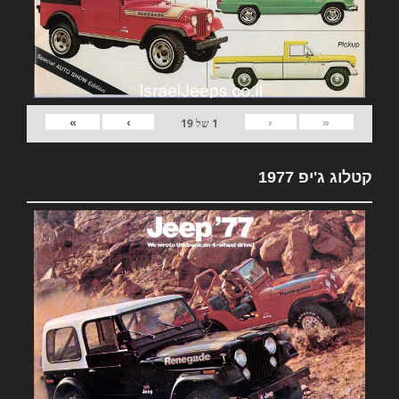
»
›
‹
«
1
של
19
קטלוג ג'יפ 1977