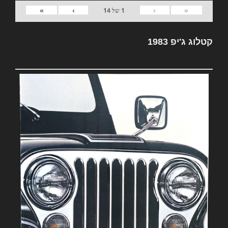
»
›
‹
«
1
של
14
קטלוג ג'יפ 1983