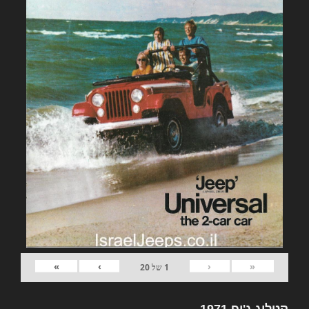
»
›
‹
«
1
של
20