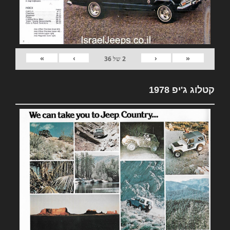
»
›
‹
«
2
של
36
קטלוג ג'יפ 1978