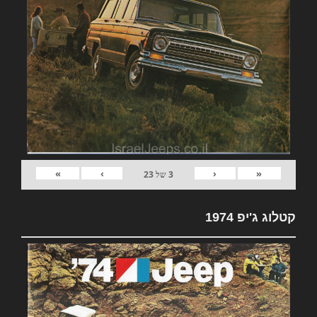
»
›
‹
«
3
של
23
קטלוג ג'יפ 1974