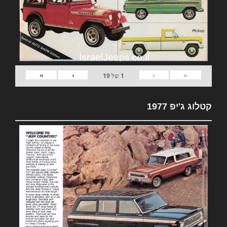
»
›
‹
«
1
של
19
קטלוג ג'יפ 1977