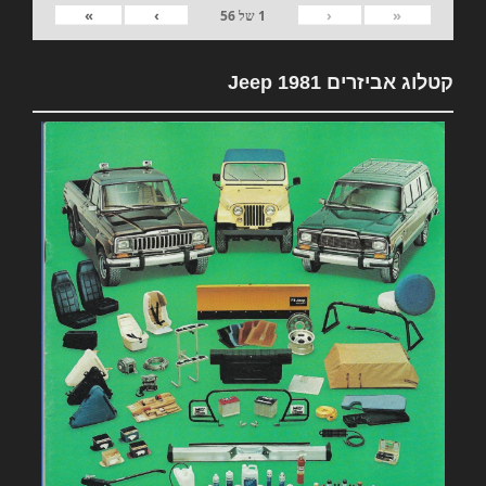
»
›
‹
«
1
של
56
קטלוג אביזרים 1981 Jeep