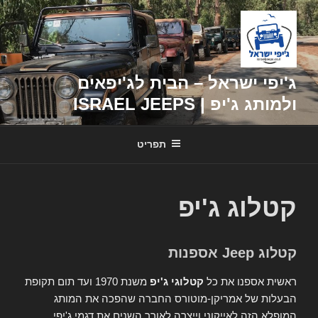
דילוג
לתוכן
ג'יפי ישראל – הבית לג'יפאים
ולמותג ג'יפ | ISRAEL JEEPS
תפריט
קטלוג ג'יפ
קטלוג Jeep אספנות
ראשית אספנו את כל
קטלוגי ג'יפ
משנת 1970 ועד תום תקופת
הבעלות של אמריקן-מוטורס החברה שהפכה את המותג
המופלא הזה לאייקוני וייצרה לאורך השנים את דגמי ג'יפי