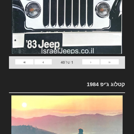
»
›
‹
«
1
של
40
קטלוג ג'יפ 1984