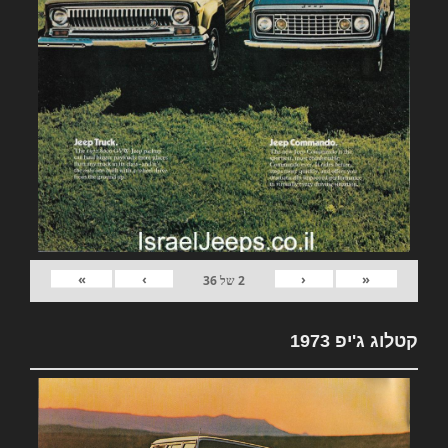
»
›
‹
«
2
של
36
קטלוג ג'יפ 1973