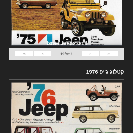
»
›
‹
«
1
של
19
קטלוג ג'יפ 1976