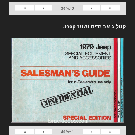
»
›
‹
«
3
של
30
קטלוג אביזרים 1979 Jeep
»
›
‹
«
1
של
40