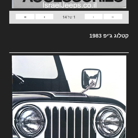
»
›
‹
«
1
של
14
קטלוג ג'יפ 1983