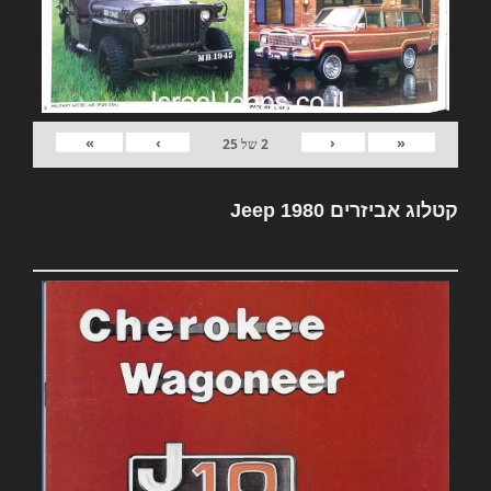
»
›
‹
«
2
של
25
קטלוג אביזרים Jeep 1980