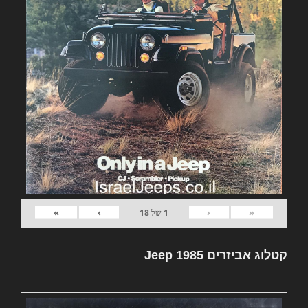
»
›
‹
«
1
של
18
קטלוג אביזרים Jeep 1985