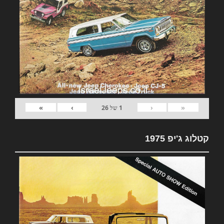
»
›
‹
«
1
של
26
קטלוג ג'יפ 1975