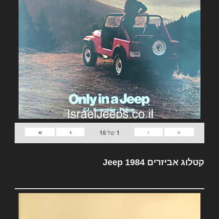
»
›
‹
«
1
של
16
קטלוג אביזרים Jeep 1984