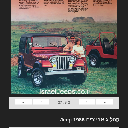
»
›
‹
«
2
של
27
קטלוג אביזרים Jeep 1986