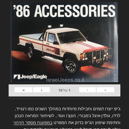
»
›
‹
«
1
של
19
ג'יפ ייצרו דגמים וחבילות מיוחדות במהלך השנים כמו רנגייד,
לרדו, גולדן-איגל ג'מבורי, הונצ'ו ועוד.. לשיחזור המראה הנכון
וחתימת שיפוץ הג'יפ בדוק את המפרט
במפענח מספר הזיהוי