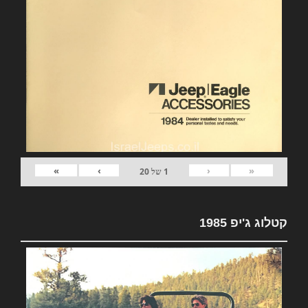
»
›
‹
«
1
של
20
קטלוג ג'יפ 1985