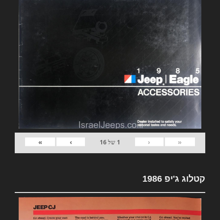
»
›
‹
«
1
של
16
קטלוג ג'יפ 1986