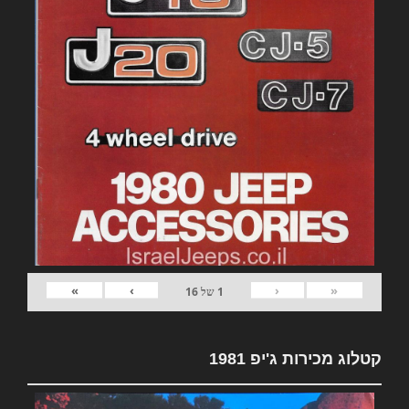
»
›
‹
«
1
של
16
קטלוג מכירות ג'יפ 1981