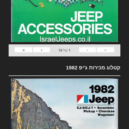
»
›
‹
«
1
של
16
קטלוג מכירות ג'יפ 1982