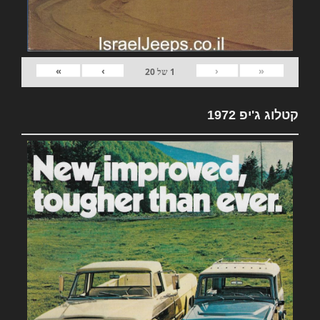
»
›
‹
«
1
של
20
קטלוג ג'יפ 1972