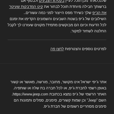
שלנו,לאחר מכן תוכל לעיין
בקטלוג הצבעים
ולבסוף אם
ברשותך חבילה מיוחדת תוכל לבחור את
קיט המדבקות שעיטר
את הג'יפ
שלך כשירד מפס הייצור לפני כמה עשורים..
השילובים של ג'יפ בשנות השבעים והשמונים הקדימו את זמנם
לכל הדעות וכיום הם מבוקשים מתמיד! מקווים שעזרנו לך לקבל
החלטה לשחזר למקור.
לפרטים נוספים והצטרפות
לחצו פה
אתר ג'יפי ישראל אינו מקושר, מחובר, מורשה, מאושר או קשור
באופן רשמי לחברת ג'יפ, או לכל חברה בת שלה או שותפיה.
האתר הרשמי של ג'יפ נמצא בכתובת https://www.jeep.com.
השם "Jeep" וכן שמות קשורים, סימנים, סמלים ותמונות הם
סימנים מסחריים רשומים של חברת ג'יפ.