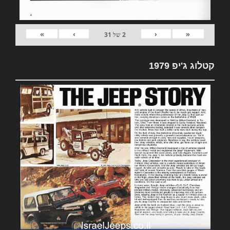
»
›
‹
«
2
של
31
קטלוג ג'יפ 1979