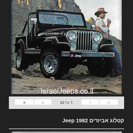
»
›
‹
«
1
של
62
קטלוג אביזרים 1982 Jeep