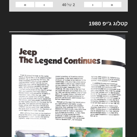
»
›
‹
«
2
של
40
קטלוג ג'יפ 1980