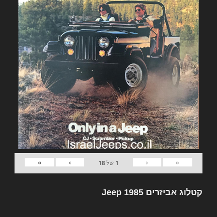
»
›
‹
«
1
של
18
קטלוג אביזרים Jeep 1985