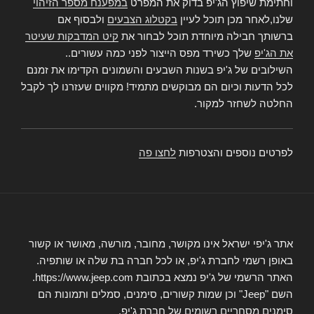
וחתימת שיפוץ הג'יפ בדוק את המפרט
במפענח מספר הזיהוי
שלנו,לאחר מכן תוכל לעיין
בקטלוג הצבעים
ולבסוף אם
ברשותך חבילה מיוחדת תוכל לבחור את
קיט המדבקות שעיטר
את הג'יפ
שלך כשירד מפס הייצור לפני כמה עשורים..
השילובים של ג'יפ בשנות השבעים והשמונים הקדימו את זמנם
לכל הדעות וכיום הם מבוקשים מתמיד! מקווים שעזרנו לך לקבל
החלטה לשחזר למקור.
לפרטים נוספים והצטרפות
לחצו פה
אתר ג'יפי ישראל אינו מקושר, מחובר, מורשה, מאושר או קשור
באופן רשמי לחברת ג'יפ, או לכל חברה בת שלה או שותפיה.
האתר הרשמי של ג'יפ נמצא בכתובת https://www.jeep.com.
השם "Jeep" וכן שמות קשורים, סימנים, סמלים ותמונות הם
סימנים מסחריים רשומים של חברת ג'יפ.