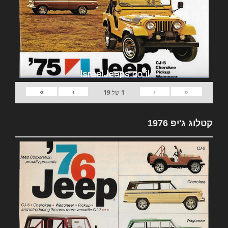
»
›
‹
«
1
של
19
קטלוג ג'יפ 1976