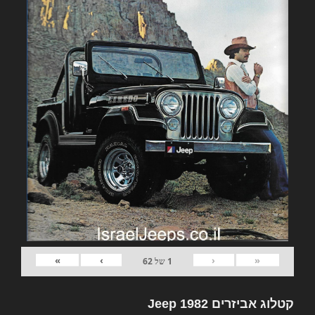
»
›
‹
«
1
של
62
קטלוג אביזרים 1982 Jeep