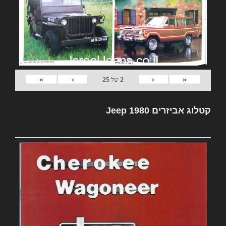
»
›
‹
«
2
של
25
קטלוג אביזרים Jeep 1980