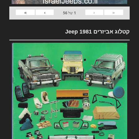
»
›
‹
«
1
של
56
קטלוג אביזרים 1981 Jeep