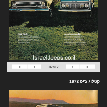
»
›
‹
«
2
של
36
קטלוג ג'יפ 1973