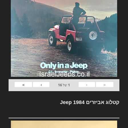
»
›
‹
«
1
של
16
קטלוג אביזרים Jeep 1984