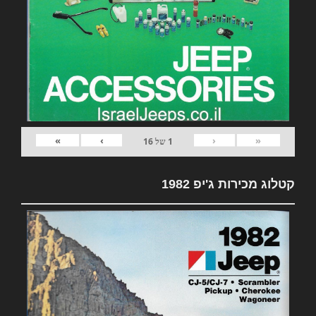
»
›
‹
«
1
של
16
קטלוג מכירות ג'יפ 1982