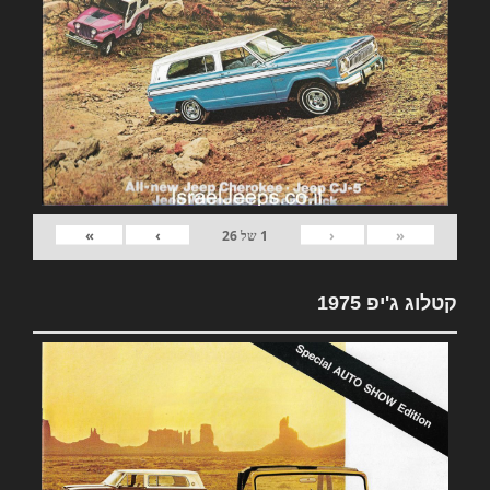
»
›
‹
«
1
של
26
קטלוג ג'יפ 1975