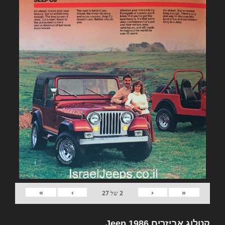
»
›
‹
«
2
של
27
קטלוג אביזרים Jeep 1986