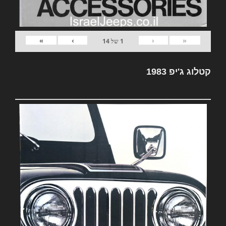
»
›
‹
«
1
של
14
קטלוג ג'יפ 1983