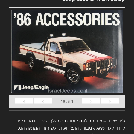
»
›
‹
«
1
של
19
ג'יפ ייצרו דגמים וחבילות מיוחדות במהלך השנים כמו רנגייד,
לרדו, גולדן-איגל ג'מבורי, הונצ'ו ועוד.. לשיחזור המראה הנכון