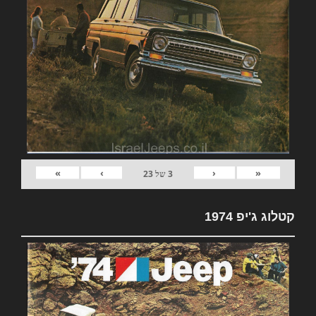
»
›
‹
«
3
של
23
קטלוג ג'יפ 1974