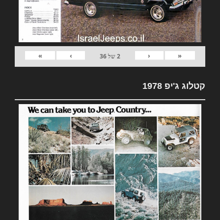
»
›
‹
«
2
של
36
קטלוג ג'יפ 1978