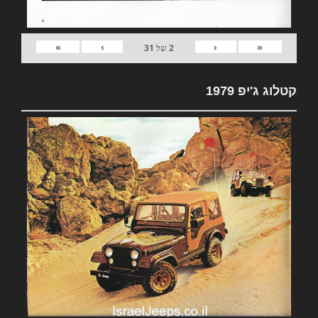
»
›
‹
«
2
של
31
קטלוג ג'יפ 1979