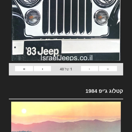
»
›
‹
«
1
של
40
קטלוג ג'יפ 1984