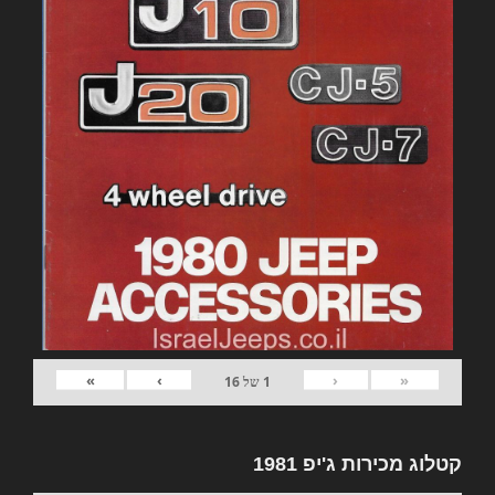
»
›
‹
«
1
של
16
קטלוג מכירות ג'יפ 1981