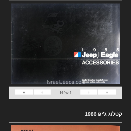
»
›
‹
«
1
של
16
קטלוג ג'יפ 1986