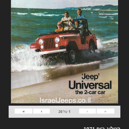
»
›
‹
«
1
של
20