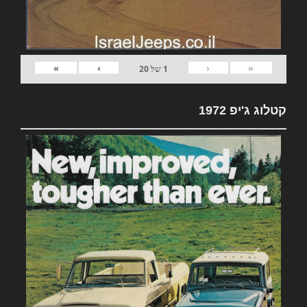
»
›
‹
«
1
של
20
קטלוג ג'יפ 1972