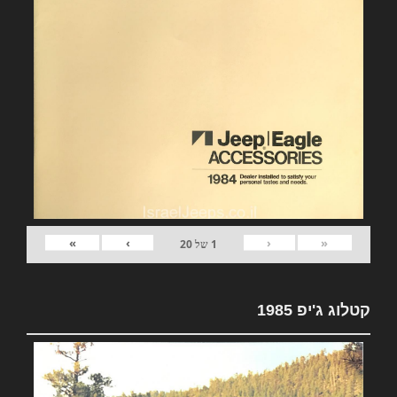
»
›
‹
«
1
של
20
קטלוג ג'יפ 1985