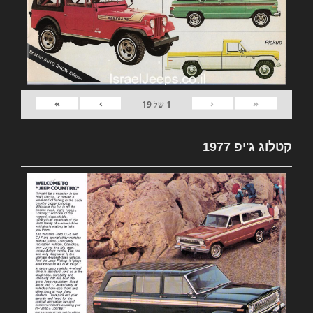
»
›
‹
«
1
של
19
קטלוג ג'יפ 1977