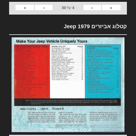
»
›
‹
«
4
של
30
קטלוג אביזרים 1979 Jeep