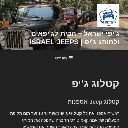
דילוג
לתוכן
ג'יפי ישראל – הבית לג'יפאים
ולמותג ג'יפ | ISRAEL JEEPS
תפריט
קטלוג ג'יפ
קטלוג Jeep אספנות
ראשית אספנו את כל
קטלוגי ג'יפ
משנת 1970 ועד תום תקופת
הבעלות של אמריקן-מוטורס החברה שהפכה את המותג
המופלא הזה לאייקוני וייצרה לאורך השנים את דגמי ג'יפי