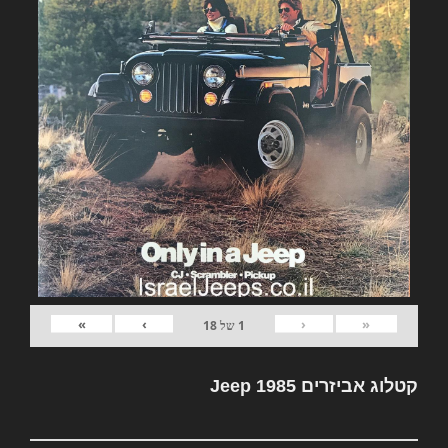
»
›
‹
«
1
של
18
קטלוג אביזרים Jeep 1985