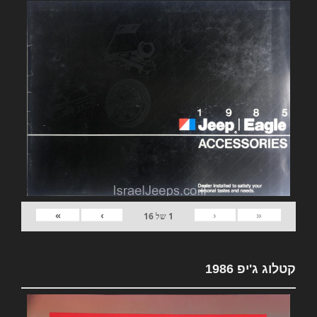
»
›
‹
«
1
של
16
קטלוג ג'יפ 1986