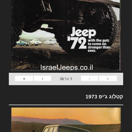
»
›
‹
«
1
של
36
קטלוג ג'יפ 1973