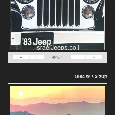
»
›
‹
«
1
של
40
קטלוג ג'יפ 1984