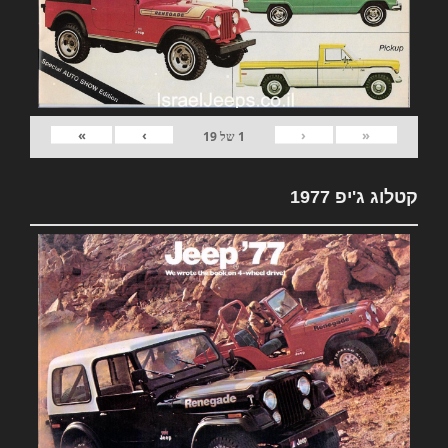
»
›
‹
«
1
של
19
קטלוג ג'יפ 1977