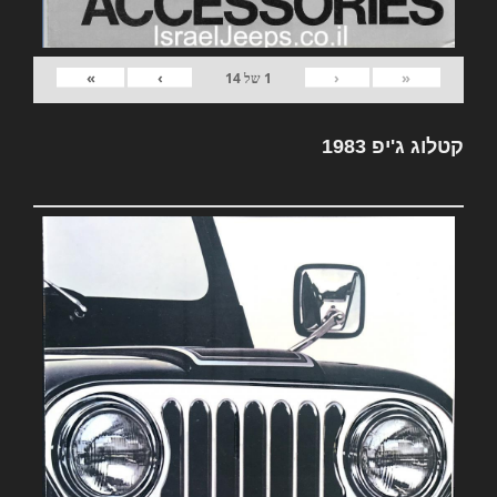
»
›
‹
«
1
של
14
קטלוג ג'יפ 1983