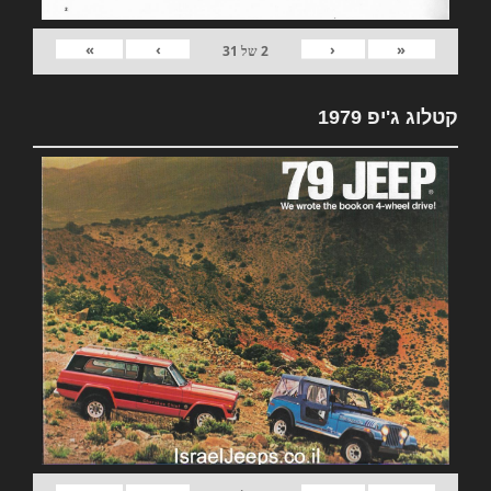
»
›
‹
«
2
של
31
קטלוג ג'יפ 1979