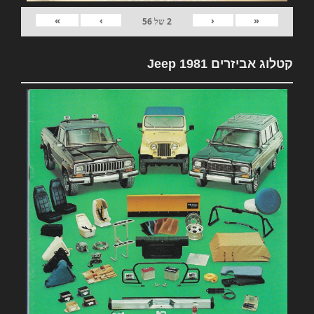
»
›
‹
«
2
של
56
קטלוג אביזרים 1981 Jeep