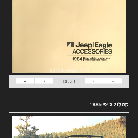
»
›
‹
«
1
של
20
קטלוג ג'יפ 1985