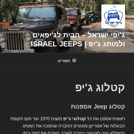
דילוג
לתוכן
ג'יפי ישראל – הבית לג'יפאים
ולמותג ג'יפ | ISRAEL JEEPS
תפריט
קטלוג ג'יפ
קטלוג Jeep אספנות
ראשית אספנו את כל
קטלוגי ג'יפ
משנת 1970 ועד תום תקופת
הבעלות של אמריקן-מוטורס החברה שהפכה את המותג
המופלא הזה לאייקוני וייצרה לאורך השנים את דגמי ג'יפי