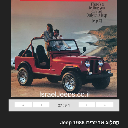
»
›
‹
«
1
של
27
קטלוג אביזרים Jeep 1986