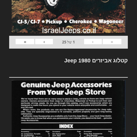
»
›
‹
«
1
של
25
קטלוג אביזרים Jeep 1980