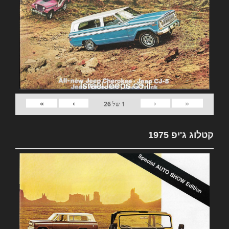
»
›
‹
«
1
של
26
קטלוג ג'יפ 1975