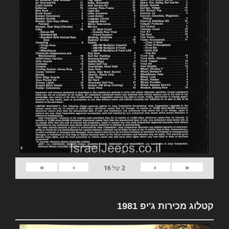
»
›
‹
«
2
של
16
קטלוג מכירות ג'יפ 1981