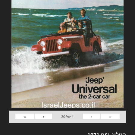
»
›
‹
«
1
של
20