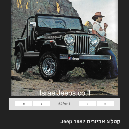
»
›
‹
«
1
של
62
קטלוג אביזרים 1982 Jeep