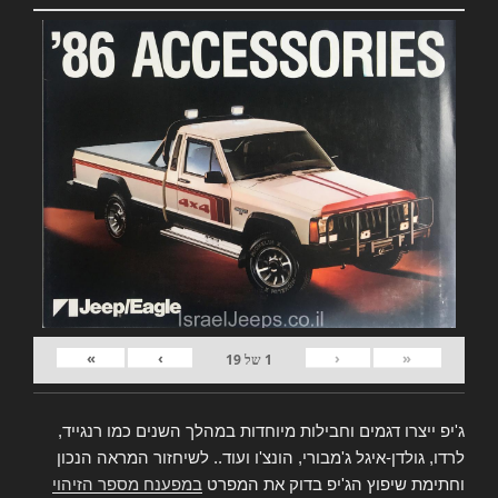
»
›
‹
«
1
של
19
ג'יפ ייצרו דגמים וחבילות מיוחדות במהלך השנים כמו רנגייד,
לרדו, גולדן-איגל ג'מבורי, הונצ'ו ועוד.. לשיחזור המראה הנכון
וחתימת שיפוץ הג'יפ בדוק את המפרט
במפענח מספר הזיהוי