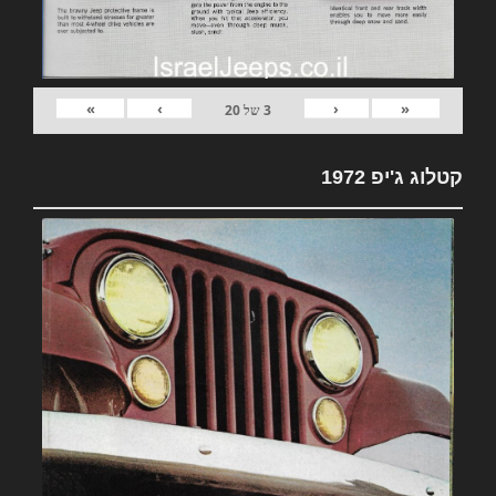
»
›
‹
«
3
של
20
קטלוג ג'יפ 1972