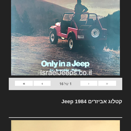
»
›
‹
«
1
של
16
קטלוג אביזרים Jeep 1984