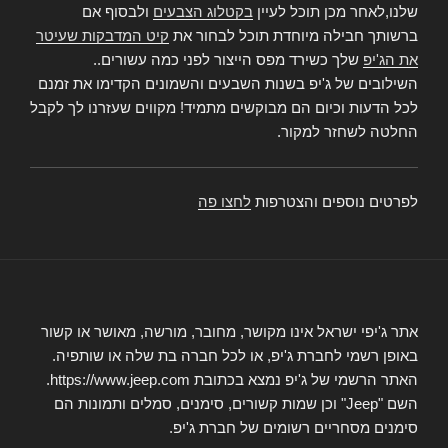
שלנו,לאחר מכן תוכל לעיין
בקטלוג הצבעים
ולבסוף אם
ברשותך חבילה מיוחדת תוכל לבחור את
קיט המדבקות שעיטר
את הג'יפ
שלך כשירד מפס הייצור לפני כמה עשורים..
השילובים של ג'יפ בשנות השבעים והשמונים הקדימו את זמנם
לכל הדעות וכיום הם מבוקשים מתמיד! מקווים שעזרנו לך לקבל
החלטה לשחזר למקור.
לפרטים נוספים והצטרפות
לחצו פה
אתר ג'יפי ישראל אינו מקושר, מחובר, מורשה, מאושר או קשור
באופן רשמי לחברת ג'יפ, או לכל חברה בת שלה או שותפיה.
האתר הרשמי של ג'יפ נמצא בכתובת https://www.jeep.com.
השם "Jeep" וכן שמות קשורים, סימנים, סמלים ותמונות הם
סימנים מסחריים רשומים של חברת ג'יפ.