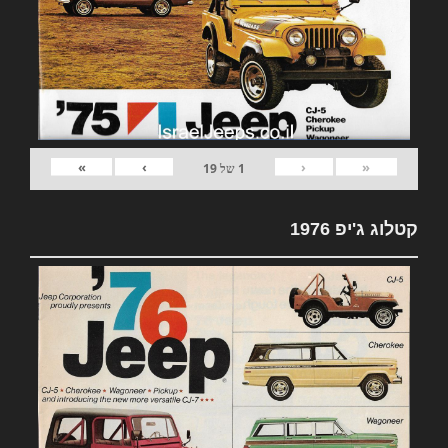
»
›
‹
«
1
של
19
קטלוג ג'יפ 1976