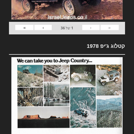
»
›
‹
«
1
של
36
קטלוג ג'יפ 1978