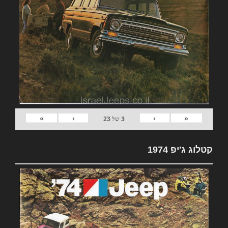
»
›
‹
«
3
של
23
קטלוג ג'יפ 1974