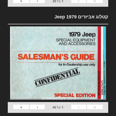
»
›
‹
«
1
של
30
קטלוג אביזרים 1979 Jeep
»
›
‹
«
1
של
40