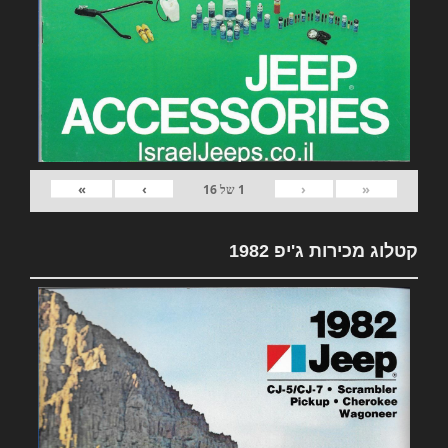
»
›
‹
«
1
של
16
קטלוג מכירות ג'יפ 1982