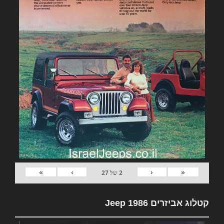
»
›
‹
«
2
של
27
קטלוג אביזרים Jeep 1986