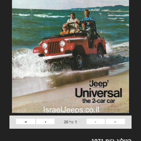
»
›
‹
«
1
של
20