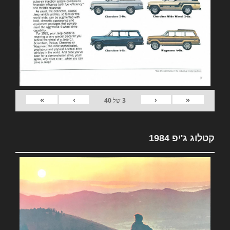
»
›
‹
«
3
של
40
קטלוג ג'יפ 1984