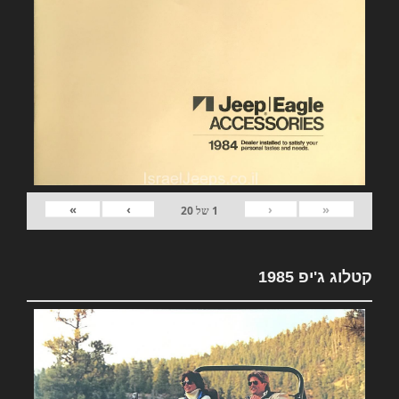
»
›
‹
«
1
של
20
קטלוג ג'יפ 1985