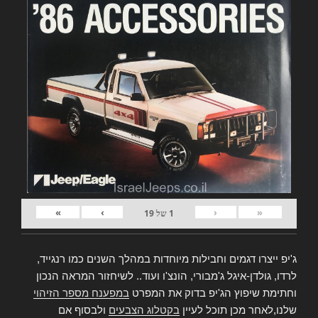
»
›
‹
«
1
של
19
ג'יפ ייצרו דגמים וחבילות מיוחדות במהלך השנים כמו רנגייד,
לרדו, גולדן-איגל ג'מבורי, הונצ'ו ועוד.. לשיחזור המראה הנכון
וחתימת שיפוץ הג'יפ בדוק את המפרט
במפענח מספר הזיהוי
שלנו,לאחר מכן תוכל לעיין
בקטלוג הצבעים
ולבסוף אם