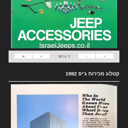
»
›
‹
«
1
של
16
קטלוג מכירות ג'יפ 1982