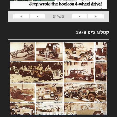
»
›
‹
«
3
של
31
קטלוג ג'יפ 1979