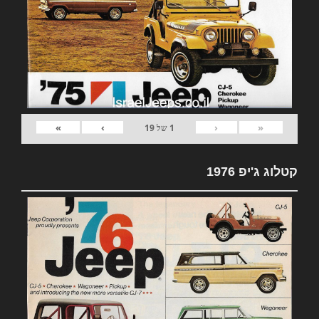
»
›
‹
«
1
של
19
קטלוג ג'יפ 1976