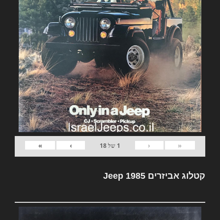
»
›
‹
«
1
של
18
קטלוג אביזרים Jeep 1985