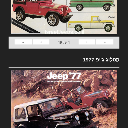
»
›
‹
«
1
של
19
קטלוג ג'יפ 1977