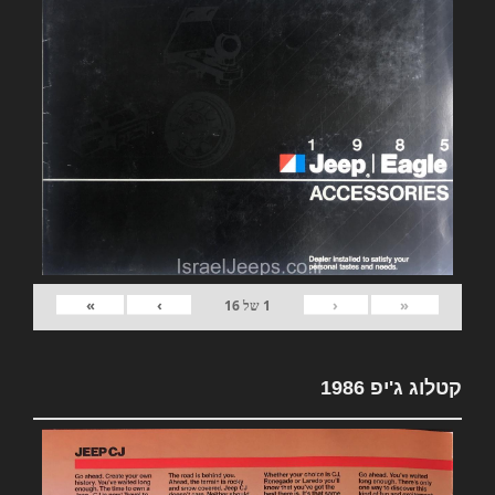
»
›
‹
«
1
של
16
קטלוג ג'יפ 1986