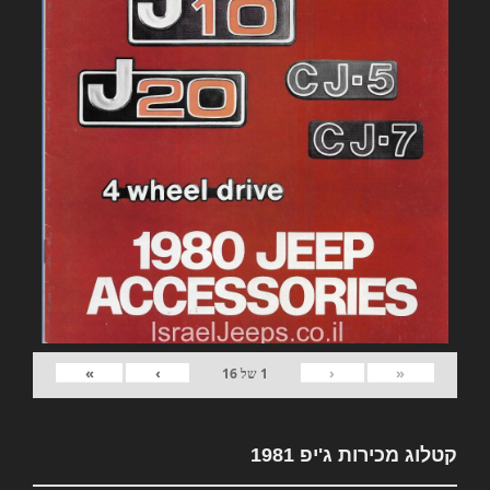
»
›
‹
«
1
של
16
קטלוג מכירות ג'יפ 1981