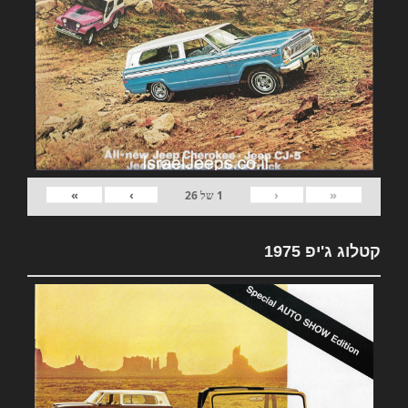
»
›
‹
«
1
של
26
קטלוג ג'יפ 1975