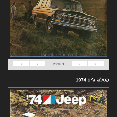
»
›
‹
«
3
של
23
קטלוג ג'יפ 1974