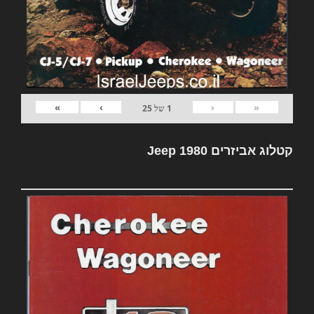
»
›
‹
«
1
של
25
קטלוג אביזרים Jeep 1980