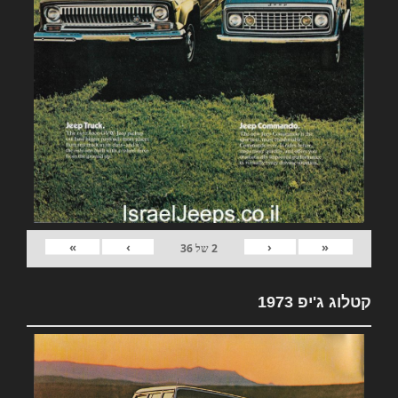
»
›
‹
«
2
של
36
קטלוג ג'יפ 1973