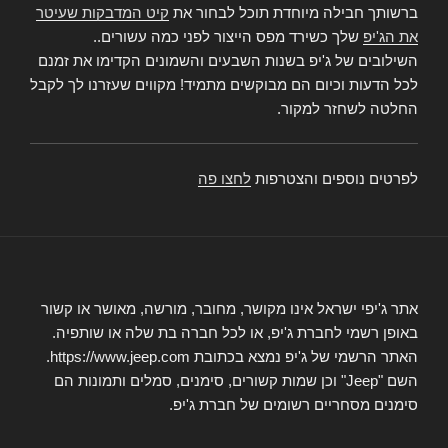
ברשותך חבילה מיוחדת תוכל לבחור את
קיט המדבקות שעיטר
את הג'יפ
שלך כשירד מפס הייצור לפני כמה עשורים..
השילובים של ג'יפ בשנות השבעים והשמונים הקדימו את זמנם
לכל הדעות וכיום הם מבוקשים מתמיד! מקווים שעזרנו לך לקבל
החלטה לשחזר למקור.
לפרטים נוספים והצטרפות
לחצו פה
אתר ג'יפי ישראל אינו מקושר, מחובר, מורשה, מאושר או קשור
באופן רשמי לחברת ג'יפ, או לכל חברה בת שלה או שותפיה.
האתר הרשמי של ג'יפ נמצא בכתובת https://www.jeep.com.
השם "Jeep" וכן שמות קשורים, סימנים, סמלים ותמונות הם
סימנים מסחריים רשומים של חברת ג'יפ.