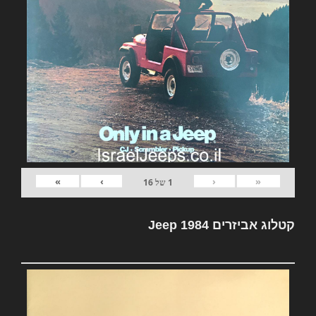
»
›
‹
«
1
של
16
קטלוג אביזרים Jeep 1984