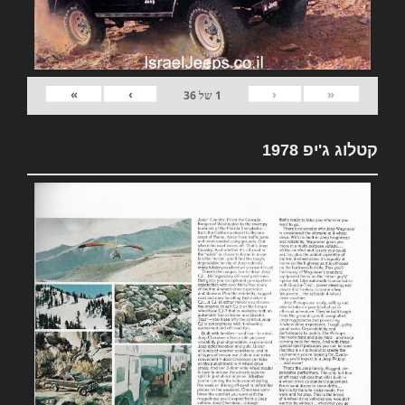
»
›
‹
«
1
של
36
קטלוג ג'יפ 1978