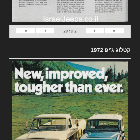
»
›
‹
«
2
של
20
קטלוג ג'יפ 1972