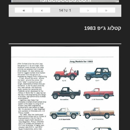
»
›
‹
«
1
של
14
קטלוג ג'יפ 1983