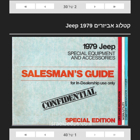
»
›
‹
«
2
של
30
קטלוג אביזרים 1979 Jeep
»
›
‹
«
1
של
40