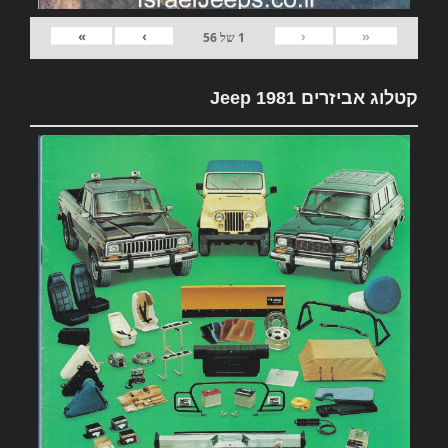
»
›
‹
«
1
של
56
קטלוג אביזרים 1981 Jeep