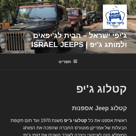
דילוג
לתוכן
ג'יפי ישראל – הבית לג'יפאים
ולמותג ג'יפ | ISRAEL JEEPS
תפריט
קטלוג ג'יפ
קטלוג Jeep אספנות
ראשית אספנו את כל
קטלוגי ג'יפ
משנת 1970 ועד תום תקופת
הבעלות של אמריקן-מוטורס החברה שהפכה את המותג
המופלא הזה לאייקוני וייצרה לאורך השנים את דגמי ג'יפי