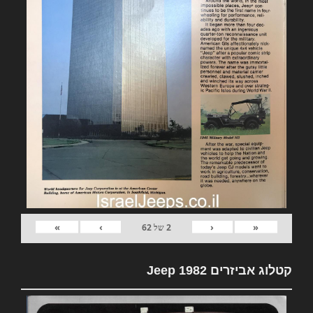
»
›
‹
«
2
של
62
קטלוג אביזרים 1982 Jeep