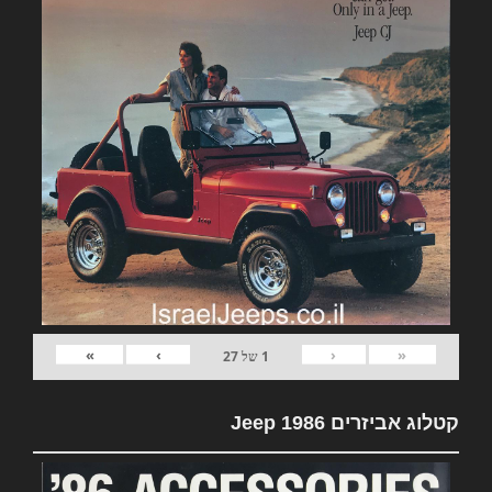
»
›
‹
«
1
של
27
קטלוג אביזרים Jeep 1986