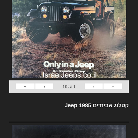
»
›
‹
«
1
של
18
קטלוג אביזרים Jeep 1985