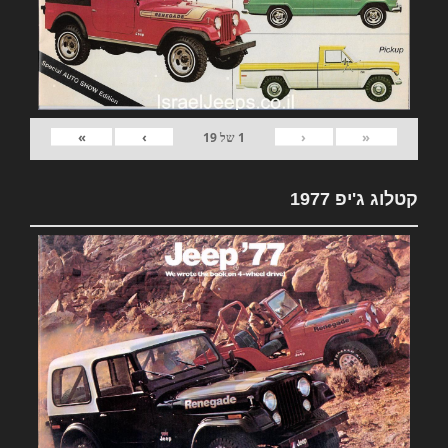
»
›
‹
«
1
של
19
קטלוג ג'יפ 1977