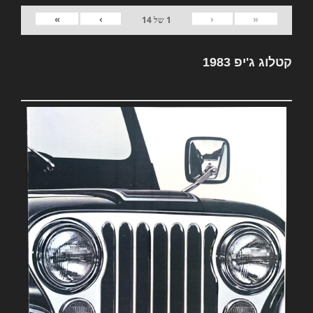
»
›
‹
«
1
של
14
קטלוג ג'יפ 1983