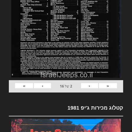
»
›
‹
«
2
של
16
קטלוג מכירות ג'יפ 1981