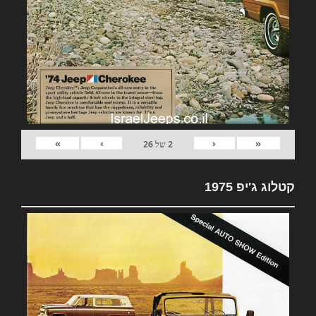
»
›
‹
«
2
של
26
קטלוג ג'יפ 1975