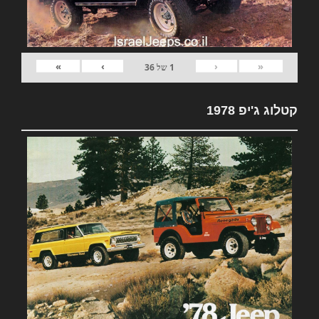
»
›
‹
«
1
של
36
קטלוג ג'יפ 1978