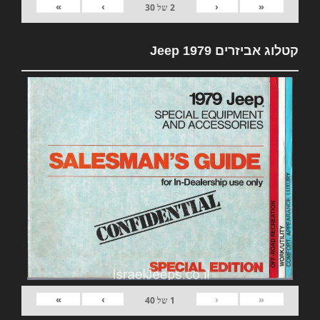
»
›
‹
«
2
של
30
קטלוג אביזרים 1979 Jeep
»
›
‹
«
1
של
40