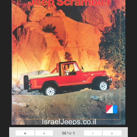
»
›
‹
«
1
של
56