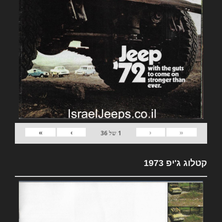
»
›
‹
«
1
של
36
קטלוג ג'יפ 1973