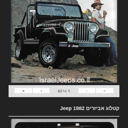
»
›
‹
«
1
של
62
קטלוג אביזרים 1982 Jeep