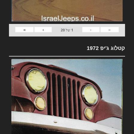
»
›
‹
«
1
של
20
קטלוג ג'יפ 1972