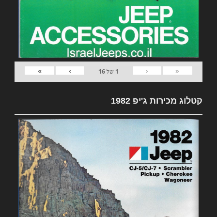
»
›
‹
«
1
של
16
קטלוג מכירות ג'יפ 1982