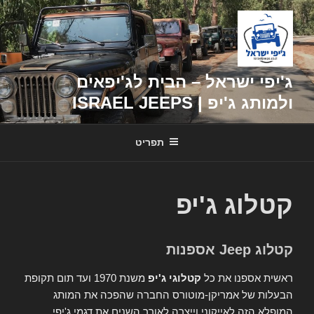
דילוג
לתוכן
ג'יפי ישראל – הבית לג'יפאים
ולמותג ג'יפ | ISRAEL JEEPS
תפריט
קטלוג ג'יפ
קטלוג Jeep אספנות
ראשית אספנו את כל
קטלוגי ג'יפ
משנת 1970 ועד תום תקופת
הבעלות של אמריקן-מוטורס החברה שהפכה את המותג
המופלא הזה לאייקוני וייצרה לאורך השנים את דגמי ג'יפי