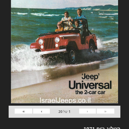
»
›
‹
«
1
של
20