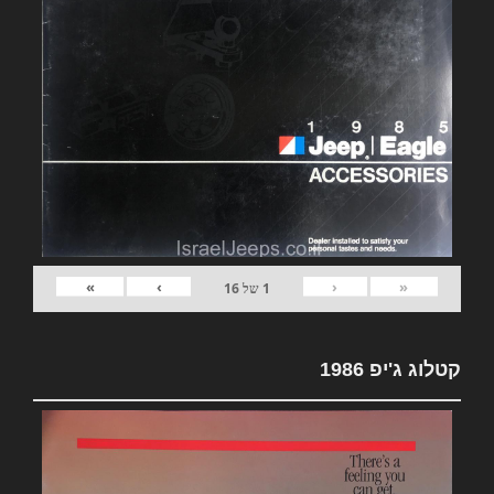
»
›
‹
«
1
של
16
קטלוג ג'יפ 1986