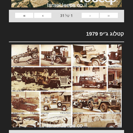
»
›
‹
«
1
של
31
קטלוג ג'יפ 1979