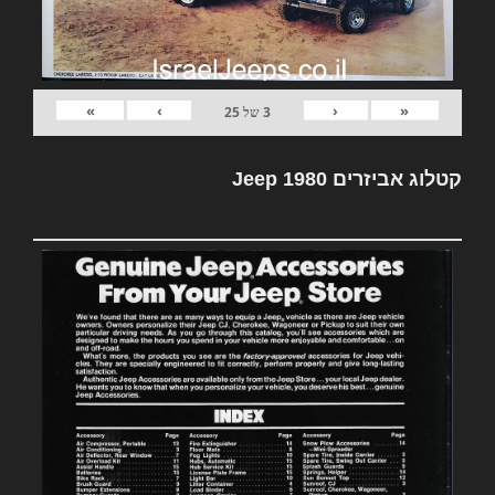
»
›
‹
«
3
של
25
קטלוג אביזרים Jeep 1980