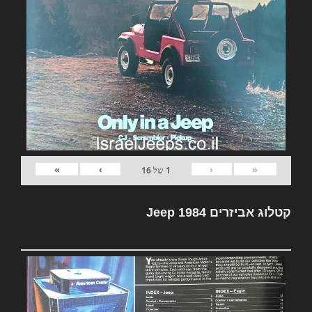
»
›
‹
«
1
של
16
קטלוג אביזרים Jeep 1984