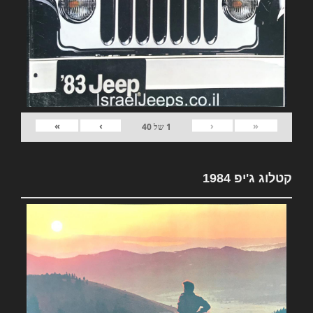
»
›
‹
«
1
של
40
קטלוג ג'יפ 1984