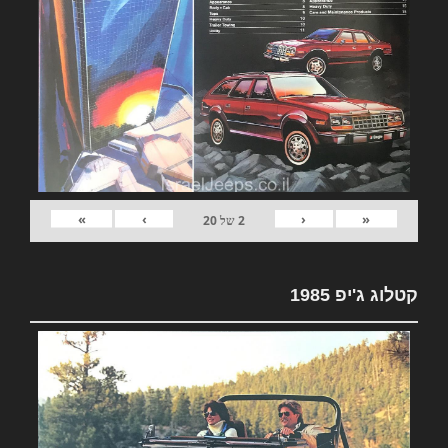
»
›
‹
«
2
של
20
קטלוג ג'יפ 1985