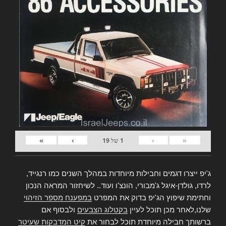
»
›
‹
«
1
של
19
ג'יפ ייצרו דגמים וחבילות מיוחדות במהלך השנים כמו רנגייד,
לרדו, גולדן-איגל ג'מבורי, הונצ'ו ועוד.. לשיחזור המראה הנכון
וחתימת שיפוץ הג'יפ בדוק את המפרט
במפענח מספר הזיהוי
שלנו,לאחר מכן תוכל לעיין
בקטלוג הצבעים
ולבסוף אם
ברשותך חבילה מיוחדת תוכל לבחור את
קיט המדבקות שעיטר