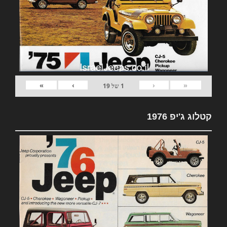
»
›
‹
«
1
של
19
קטלוג ג'יפ 1976