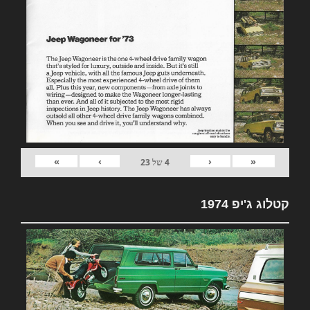
»
›
‹
«
4
של
23
קטלוג ג'יפ 1974