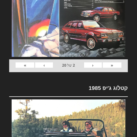
»
›
‹
«
2
של
20
קטלוג ג'יפ 1985