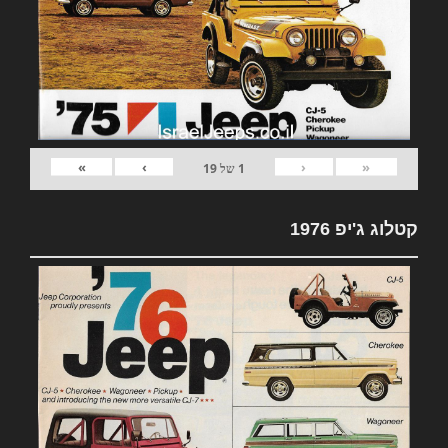
»
›
‹
«
1
של
19
קטלוג ג'יפ 1976