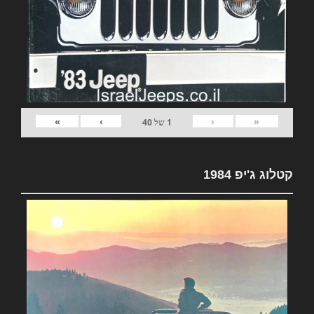
»
›
‹
«
1
של
40
קטלוג ג'יפ 1984