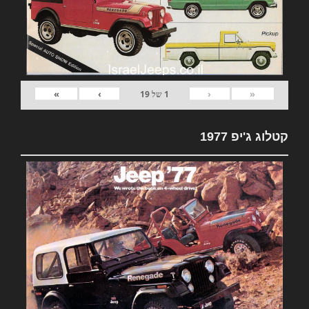
»
›
‹
«
1
של
19
קטלוג ג'יפ 1977