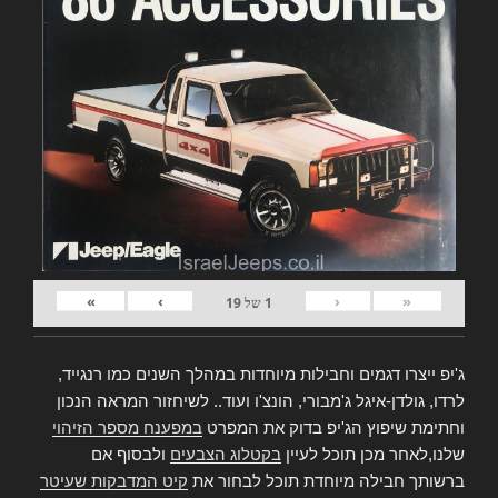
»
›
‹
«
1
של
19
ג'יפ ייצרו דגמים וחבילות מיוחדות במהלך השנים כמו רנגייד,
לרדו, גולדן-איגל ג'מבורי, הונצ'ו ועוד.. לשיחזור המראה הנכון
וחתימת שיפוץ הג'יפ בדוק את המפרט
במפענח מספר הזיהוי
שלנו,לאחר מכן תוכל לעיין
בקטלוג הצבעים
ולבסוף אם
ברשותך חבילה מיוחדת תוכל לבחור את
קיט המדבקות שעיטר