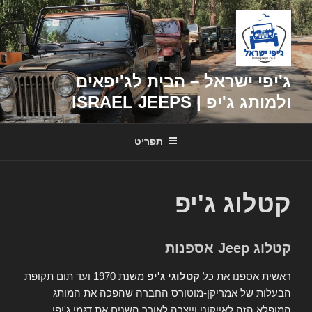
דילוג
לתוכן
ג'יפי ישראל – הבית לג'יפאים
ולמותג ג'יפ | ISRAEL JEEPS
תפריט
קטלוג ג'יפ
קטלוג Jeep אספנות
ראשית אספנו את כל
קטלוגי ג'יפ
משנת 1970 ועד תום תקופת
הבעלות של אמריקן-מוטורס החברה שהפכה את המותג
המופלא הזה לאייקוני וייצרה לאורך השנים את דגמי ג'יפי