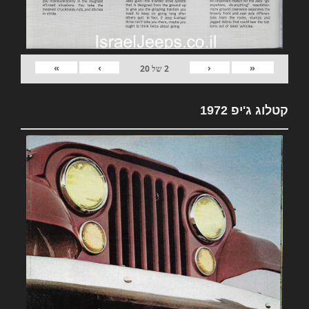
»
›
‹
«
2
של
20
קטלוג ג'יפ 1972