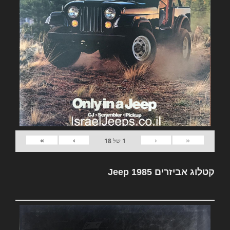
»
›
‹
«
1
של
18
קטלוג אביזרים Jeep 1985