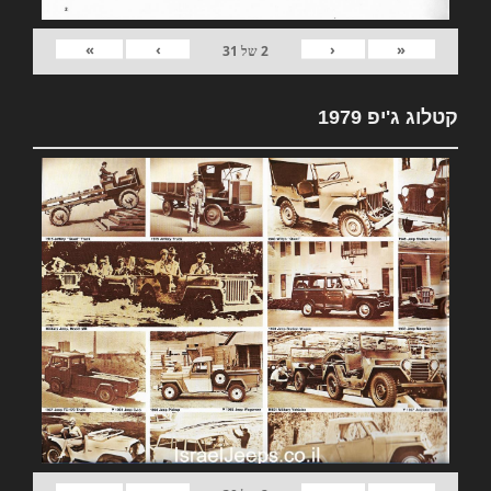
»
›
‹
«
2
של
31
קטלוג ג'יפ 1979