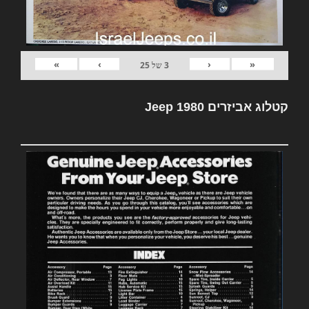
»
›
‹
«
3
של
25
קטלוג אביזרים Jeep 1980