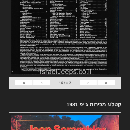
»
›
‹
«
2
של
16
קטלוג מכירות ג'יפ 1981