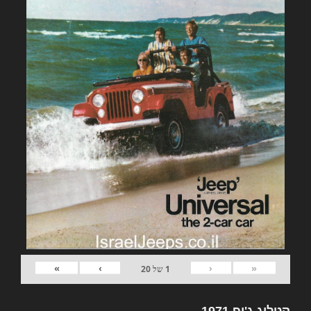
»
›
‹
«
1
של
20