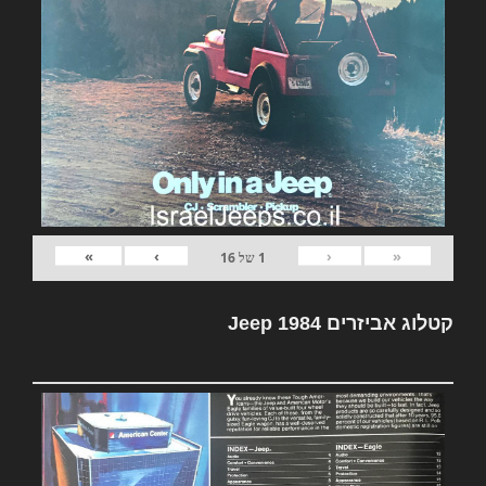
»
›
‹
«
1
של
16
קטלוג אביזרים Jeep 1984