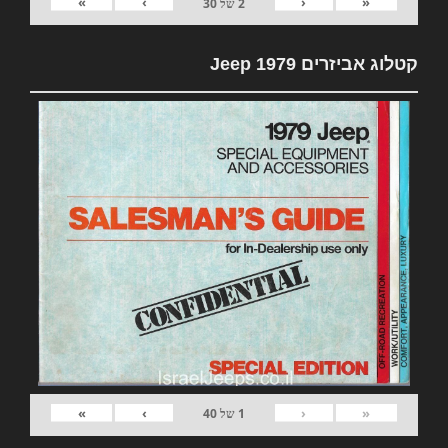
»
›
‹
«
2
של
30
קטלוג אביזרים 1979 Jeep
»
›
‹
«
1
של
40