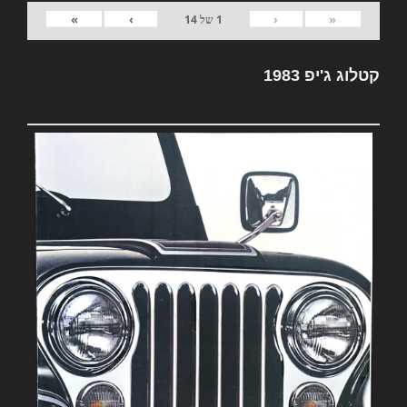
»
›
‹
«
1
של
14
קטלוג ג'יפ 1983