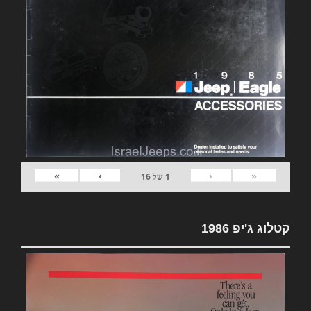
»
›
‹
«
1
של
16
קטלוג ג'יפ 1986