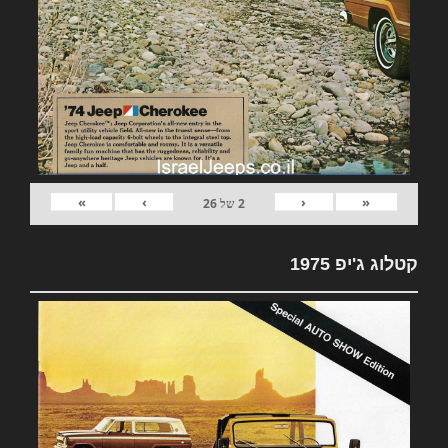
»
›
‹
«
2
של
26
קטלוג ג'יפ 1975