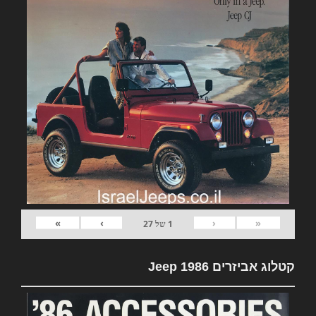
»
›
‹
«
1
של
27
קטלוג אביזרים Jeep 1986