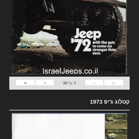
»
›
‹
«
1
של
36
קטלוג ג'יפ 1973