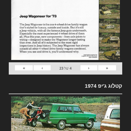
»
›
‹
«
4
של
23
קטלוג ג'יפ 1974