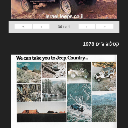
»
›
‹
«
1
של
36
קטלוג ג'יפ 1978