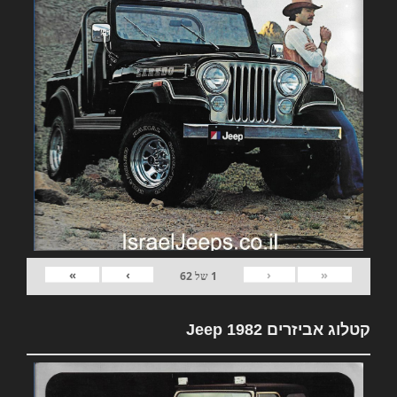
»
›
‹
«
1
של
62
קטלוג אביזרים 1982 Jeep