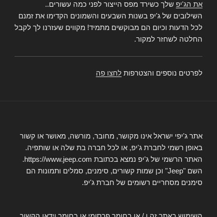
את הג'יפ
שלך כשירד מפס הייצור לפני כמה עשורים..
השילובים של ג'יפ בשנות השבעים והשמונים הקדימו את זמנם
לכל הדעות וכיום הם מבוקשים מתמיד! מקווים שעזרנו לך לקבל
החלטה לשחזר למקור.
לפרטים נוספים והצטרפות
לחצו פה
אתר ג'יפי ישראל אינו מקושר, מחובר, מורשה, מאושר או קשור
באופן רשמי לחברת ג'יפ, או לכל חברה בת שלה או שותפיה.
האתר הרשמי של ג'יפ נמצא בכתובת https://www.jeep.com.
השם "Jeep" וכן שמות קשורים, סימנים, סמלים ותמונות הם
סימנים מסחריים רשומים של חברת ג'יפ.
השימוש באתר זה ו / או בחומר פרסומי או בחומר וידאו הקשור