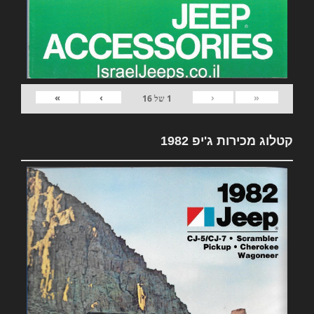
»
›
‹
«
1
של
16
קטלוג מכירות ג'יפ 1982