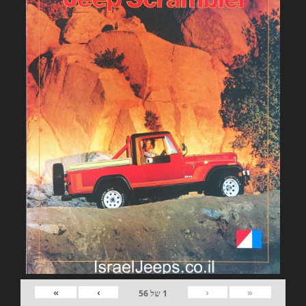
»
›
‹
«
1
של
56