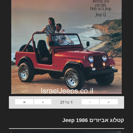
»
›
‹
«
1
של
27
קטלוג אביזרים Jeep 1986