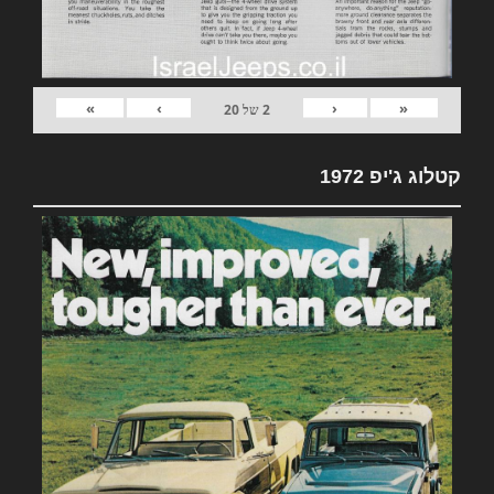
»
›
‹
«
2
של
20
קטלוג ג'יפ 1972