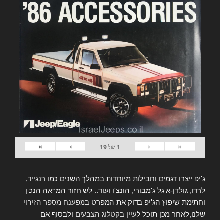
»
›
‹
«
1
של
19
ג'יפ ייצרו דגמים וחבילות מיוחדות במהלך השנים כמו רנגייד,
לרדו, גולדן-איגל ג'מבורי, הונצ'ו ועוד.. לשיחזור המראה הנכון
וחתימת שיפוץ הג'יפ בדוק את המפרט
במפענח מספר הזיהוי
שלנו,לאחר מכן תוכל לעיין
בקטלוג הצבעים
ולבסוף אם