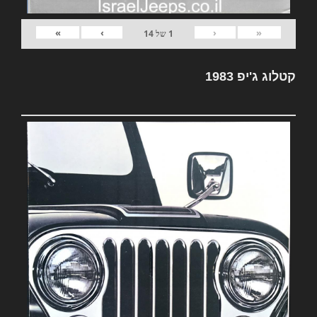
»
›
‹
«
1
של
14
קטלוג ג'יפ 1983