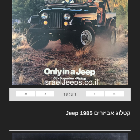
»
›
‹
«
1
של
18
קטלוג אביזרים Jeep 1985