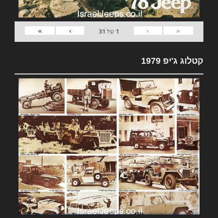
»
›
‹
«
1
של
31
קטלוג ג'יפ 1979