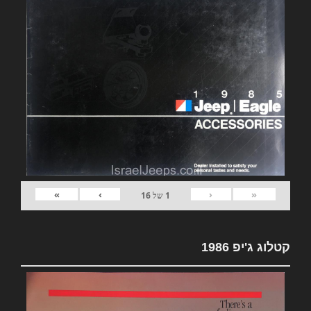
»
›
‹
«
1
של
16
קטלוג ג'יפ 1986