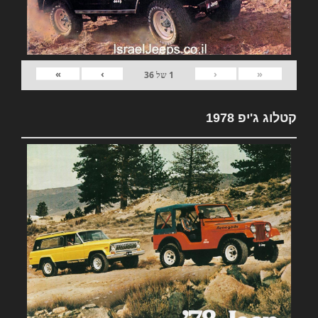
»
›
‹
«
1
של
36
קטלוג ג'יפ 1978