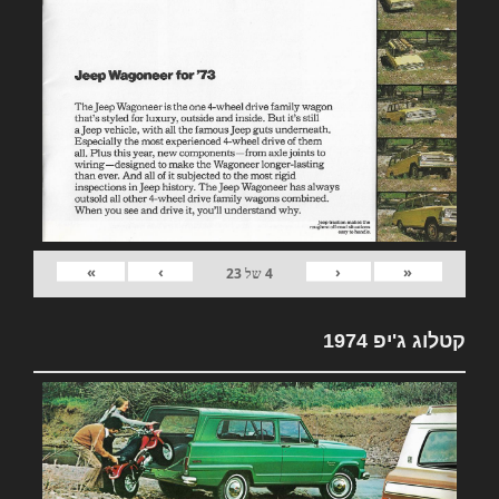
»
›
‹
«
4
של
23
קטלוג ג'יפ 1974