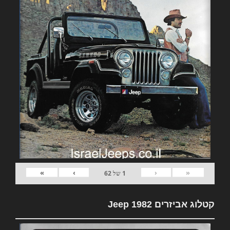
»
›
‹
«
1
של
62
קטלוג אביזרים 1982 Jeep