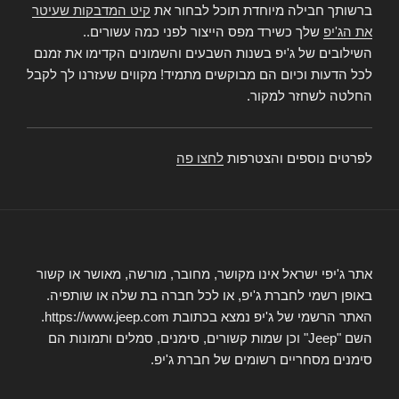
ברשותך חבילה מיוחדת תוכל לבחור את
קיט המדבקות שעיטר
את הג'יפ
שלך כשירד מפס הייצור לפני כמה עשורים..
השילובים של ג'יפ בשנות השבעים והשמונים הקדימו את זמנם
לכל הדעות וכיום הם מבוקשים מתמיד! מקווים שעזרנו לך לקבל
החלטה לשחזר למקור.
לפרטים נוספים והצטרפות
לחצו פה
אתר ג'יפי ישראל אינו מקושר, מחובר, מורשה, מאושר או קשור
באופן רשמי לחברת ג'יפ, או לכל חברה בת שלה או שותפיה.
האתר הרשמי של ג'יפ נמצא בכתובת https://www.jeep.com.
השם "Jeep" וכן שמות קשורים, סימנים, סמלים ותמונות הם
סימנים מסחריים רשומים של חברת ג'יפ.