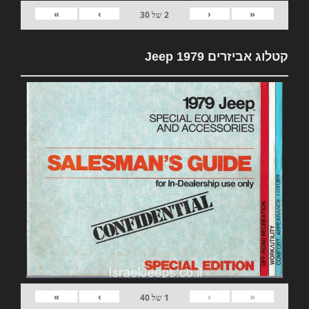
»
›
‹
«
2
של
30
קטלוג אביזרים 1979 Jeep
»
›
‹
«
1
של
40