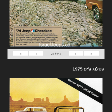
»
›
‹
«
2
של
26
קטלוג ג'יפ 1975