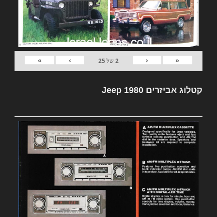
»
›
‹
«
2
של
25
קטלוג אביזרים Jeep 1980