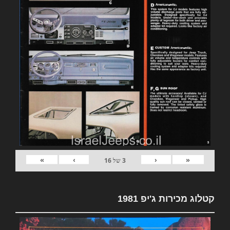
»
›
‹
«
3
של
16
קטלוג מכירות ג'יפ 1981