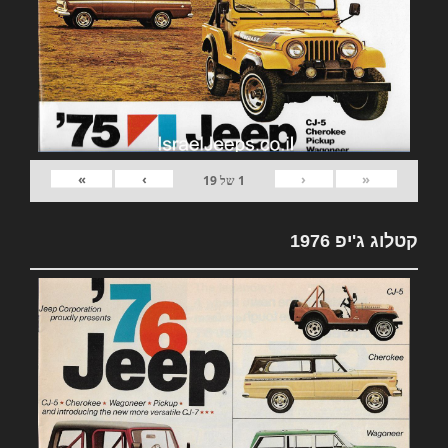
»
›
‹
«
1
של
19
קטלוג ג'יפ 1976