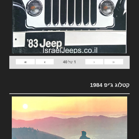
»
›
‹
«
1
של
40
קטלוג ג'יפ 1984