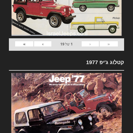
»
›
‹
«
1
של
19
קטלוג ג'יפ 1977