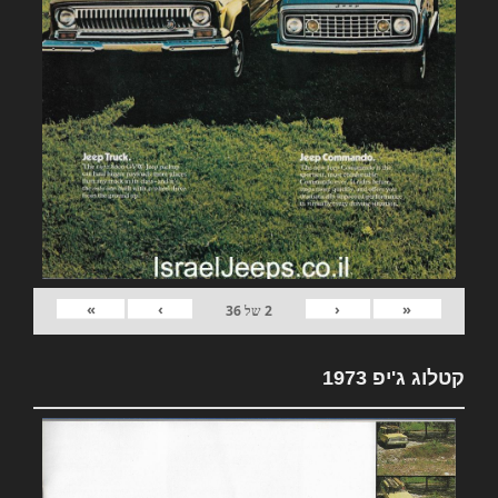
»
›
‹
«
2
של
36
קטלוג ג'יפ 1973