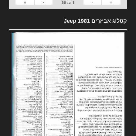
»
›
‹
«
1
של
56
קטלוג אביזרים 1981 Jeep