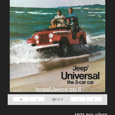
»
›
‹
«
1
של
20