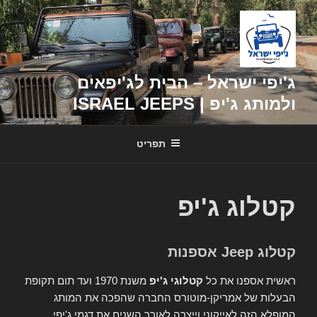
דילוג
לתוכן
ג'יפי ישראל – הבית לג'יפאים
ולמותג ג'יפ | ISRAEL JEEPS
תפריט
קטלוג ג'יפ
קטלוג Jeep אספנות
ראשית אספנו את כל
קטלוגי ג'יפ
משנת 1970 ועד תום תקופת
הבעלות של אמריקן-מוטורס החברה שהפכה את המותג
המופלא הזה לאייקוני וייצרה לאורך השנים את דגמי ג'יפי