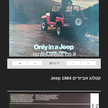
»
›
‹
«
1
של
16
קטלוג אביזרים Jeep 1984