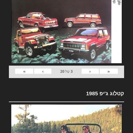
»
›
‹
«
3
של
20
קטלוג ג'יפ 1985