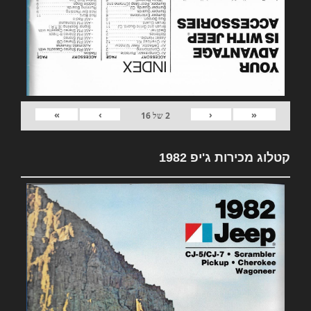
»
›
‹
«
2
של
16
קטלוג מכירות ג'יפ 1982