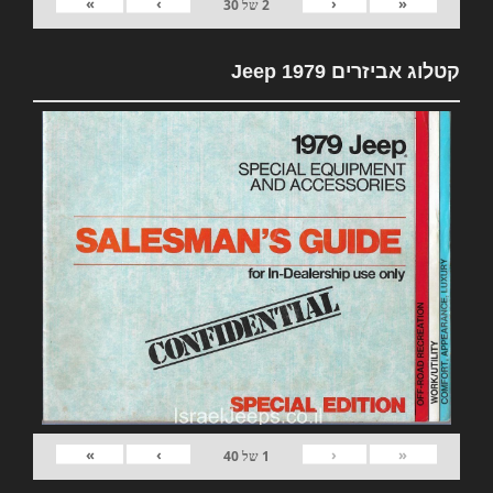
»
›
‹
«
2
של
30
קטלוג אביזרים 1979 Jeep
»
›
‹
«
1
של
40