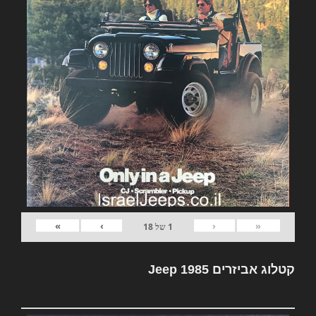
»
›
‹
«
1
של
18
קטלוג אביזרים Jeep 1985