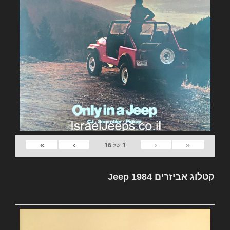
»
›
‹
«
1
של
16
קטלוג אביזרים Jeep 1984