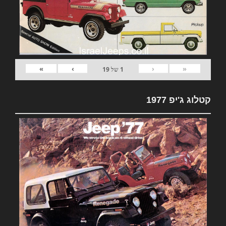
»
›
‹
«
1
של
19
קטלוג ג'יפ 1977