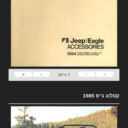
»
›
‹
«
1
של
20
קטלוג ג'יפ 1985