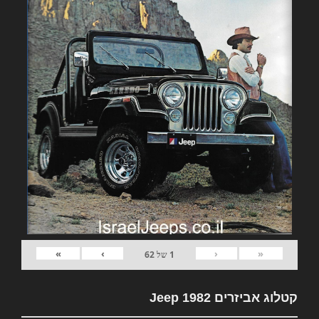
»
›
‹
«
1
של
62
קטלוג אביזרים 1982 Jeep