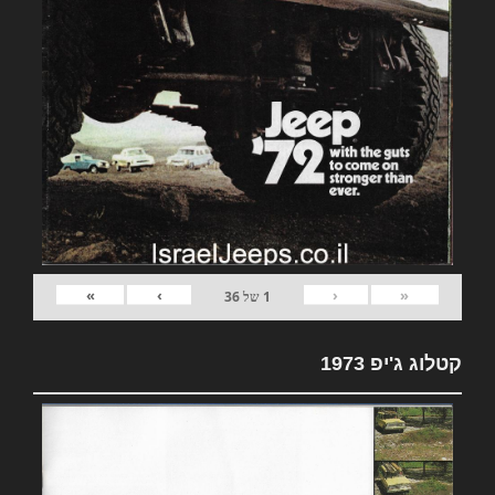
»
›
‹
«
1
של
36
קטלוג ג'יפ 1973