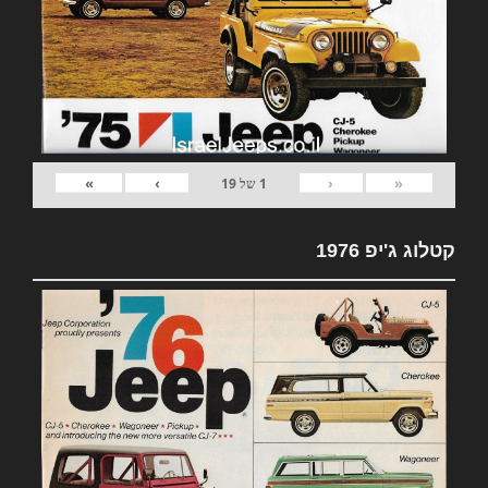
»
›
‹
«
1
של
19
קטלוג ג'יפ 1976