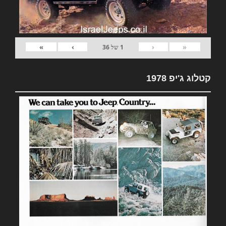
»
›
‹
«
1
של
36
קטלוג ג'יפ 1978