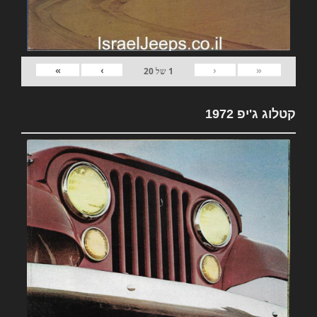
»
›
‹
«
1
של
20
קטלוג ג'יפ 1972