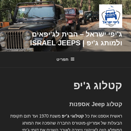
דילוג
לתוכן
ג'יפי ישראל – הבית לג'יפאים
ולמותג ג'יפ | ISRAEL JEEPS
תפריט
קטלוג ג'יפ
קטלוג Jeep אספנות
ראשית אספנו את כל
קטלוגי ג'יפ
משנת 1970 ועד תום תקופת
הבעלות של אמריקן-מוטורס החברה שהפכה את המותג
המופלא הזה לאייקוני וייצרה לאורך השנים את דגמי ג'יפי