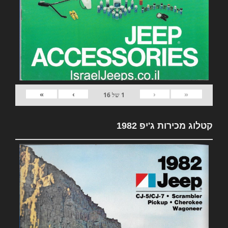
»
›
‹
«
1
של
16
קטלוג מכירות ג'יפ 1982