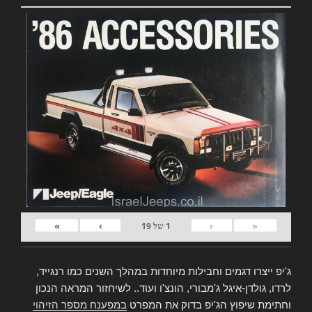
»
›
‹
«
1
של
19
ג'יפ ייצרו דגמים וחבילות מיוחדות במהלך השנים כמו רנגייד,
לרדו, גולדן-איגל ג'מבורי, הונצ'ו ועוד.. לשיחזור המראה הנכון
וחתימת שיפוץ הג'יפ בדוק את המפרט
במפענח מספר הזיהוי