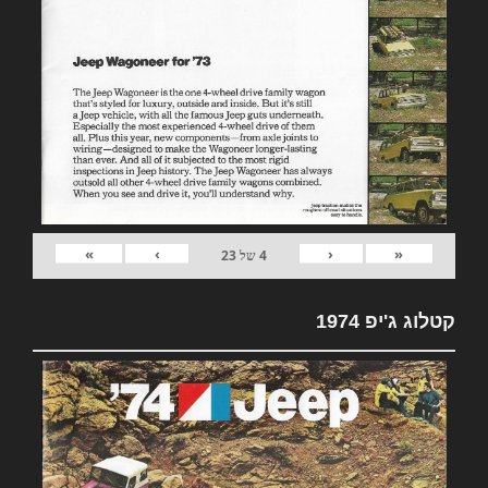
»
›
‹
«
4
של
23
קטלוג ג'יפ 1974