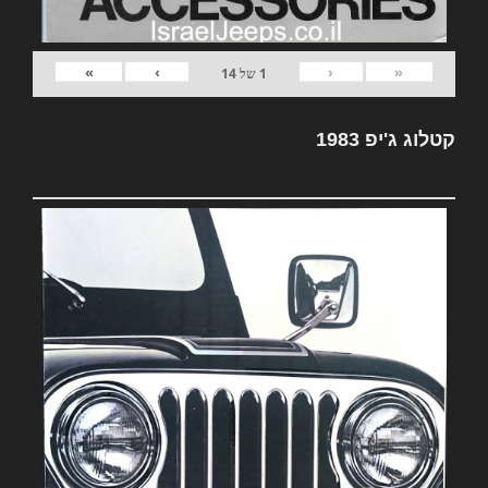
»
›
‹
«
1
של
14
קטלוג ג'יפ 1983