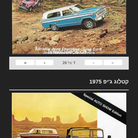
»
›
‹
«
1
של
26
קטלוג ג'יפ 1975