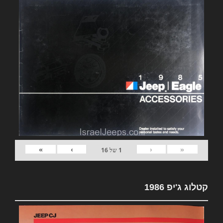
»
›
‹
«
1
של
16
קטלוג ג'יפ 1986