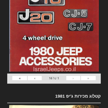
»
›
‹
«
1
של
16
קטלוג מכירות ג'יפ 1981