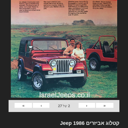
»
›
‹
«
2
של
27
קטלוג אביזרים Jeep 1986