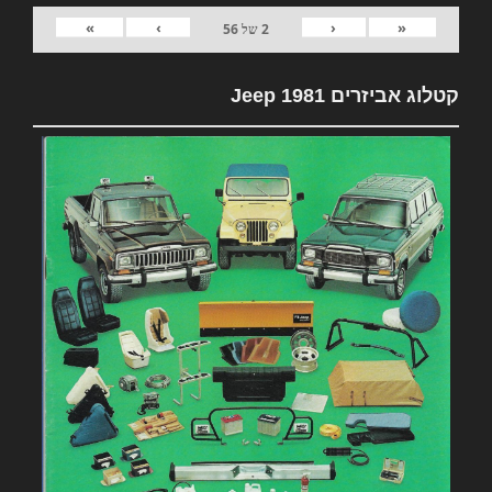
»
›
‹
«
2
של
56
קטלוג אביזרים 1981 Jeep