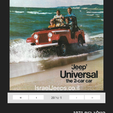
»
›
‹
«
1
של
20