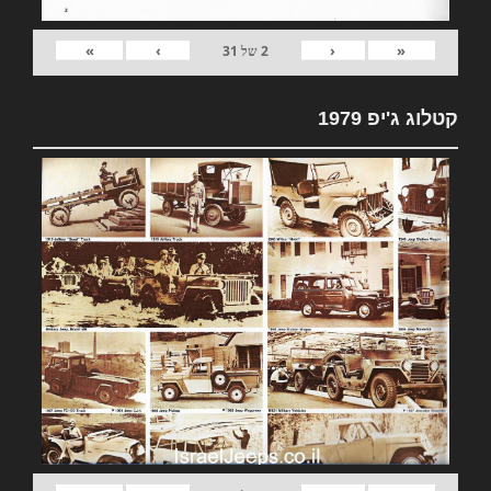
»
›
‹
«
2
של
31
קטלוג ג'יפ 1979