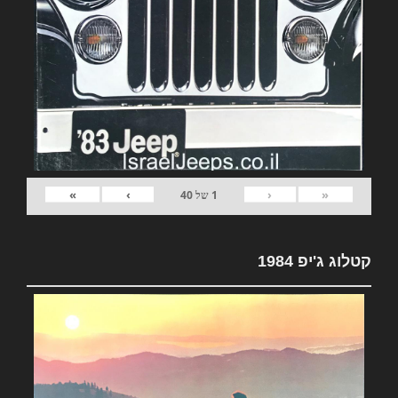
»
›
‹
«
1
של
40
קטלוג ג'יפ 1984