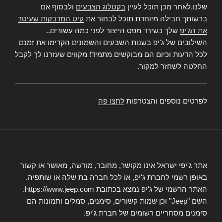
שלנו,לאחר מכן תוכל לעיין
בקטלוג הצבעים
ולבסוף אם
ברשותך חבילה מיוחדת תוכל לבחור את
קיט המדבקות שעיטר
את הג'יפ
שלך כשירד מפס הייצור לפני כמה עשורים..
השילובים של ג'יפ בשנות השבעים והשמונים הקדימו את זמנם
לכל הדעות וכיום הם מבוקשים מתמיד! מקווים שעזרנו לך לקבל
החלטה לשחזר למקור.
לפרטים נוספים והצטרפות
לחצו פה
אתר ג'יפי ישראל אינו מקושר, מחובר, מורשה, מאושר או קשור
באופן רשמי לחברת ג'יפ, או לכל חברה בת שלה או שותפיה.
האתר הרשמי של ג'יפ נמצא בכתובת https://www.jeep.com.
השם "Jeep" וכן שמות קשורים, סימנים, סמלים ותמונות הם
סימנים מסחריים רשומים של חברת ג'יפ.