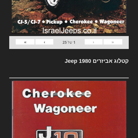
»
›
‹
«
1
של
25
קטלוג אביזרים Jeep 1980