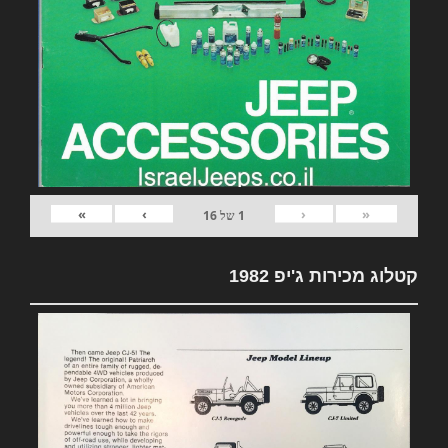
»
›
‹
«
1
של
16
קטלוג מכירות ג'יפ 1982