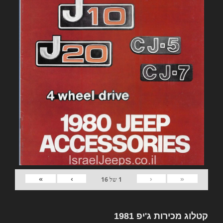
»
›
‹
«
1
של
16
קטלוג מכירות ג'יפ 1981