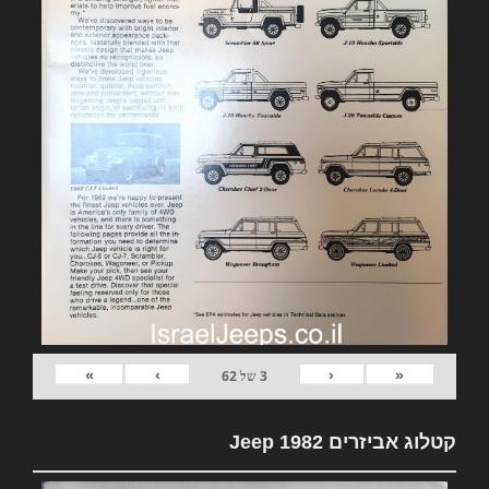
»
›
‹
«
3
של
62
קטלוג אביזרים 1982 Jeep