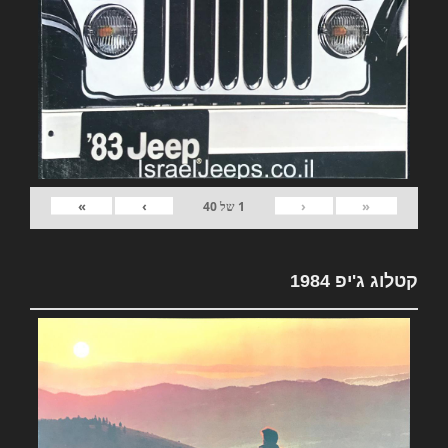
»
›
‹
«
1
של
40
קטלוג ג'יפ 1984