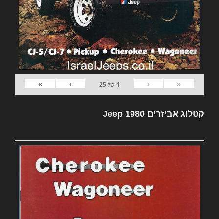
»
›
‹
«
1
של
25
קטלוג אביזרים Jeep 1980