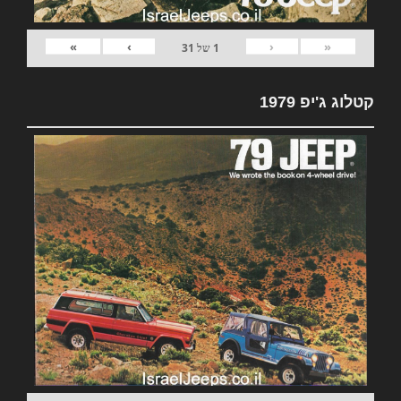
»
›
‹
«
1
של
31
קטלוג ג'יפ 1979