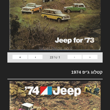
»
›
‹
«
1
של
23
קטלוג ג'יפ 1974