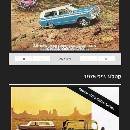
»
›
‹
«
1
של
26
קטלוג ג'יפ 1975