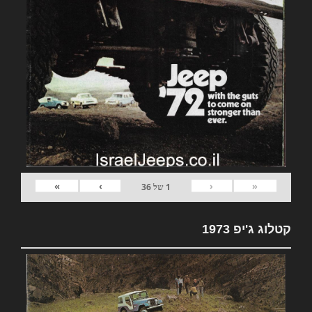
»
›
‹
«
1
של
36
קטלוג ג'יפ 1973