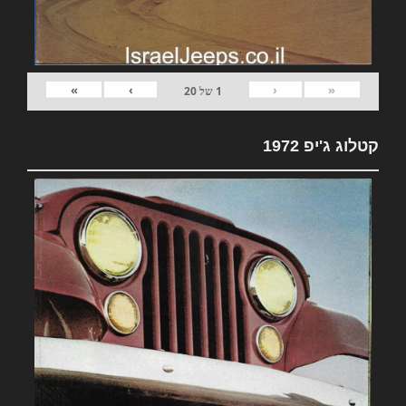
»
›
‹
«
1
של
20
קטלוג ג'יפ 1972