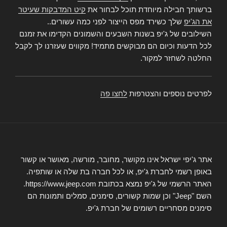
ברשותך חבילה מיוחדת תוכל לבחור את
קיט המדבקות שעיטר
את הג'יפ
שלך כשירד מפס הייצור לפני כמה עשורים..
השילובים של ג'יפ בשנות השבעים והשמונים הקדימו את זמנם
לכל הדעות וכיום הם מבוקשים מתמיד! מקווים שעזרנו לך לקבל
החלטה לשחזר למקור.
לפרטים נוספים והצטרפות
לחצו פה
אתר ג'יפי ישראל אינו מקושר, מחובר, מורשה, מאושר או קשור
באופן רשמי לחברת ג'יפ, או לכל חברה בת שלה או שותפיה.
האתר הרשמי של ג'יפ נמצא בכתובת https://www.jeep.com.
השם "Jeep" וכן שמות קשורים, סימנים, סמלים ותמונות הם
סימנים מסחריים רשומים של חברת ג'יפ.