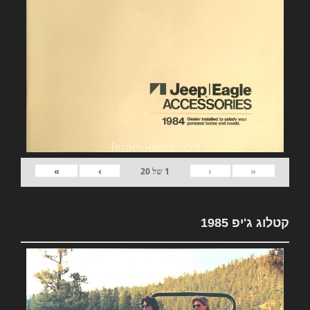
»
›
‹
«
1
של
20
קטלוג ג'יפ 1985