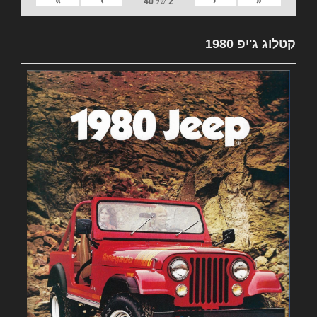
»
›
‹
«
2
של
40
קטלוג ג'יפ 1980