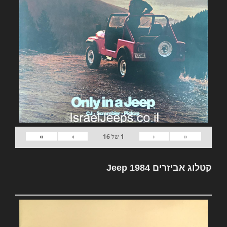
»
›
‹
«
1
של
16
קטלוג אביזרים Jeep 1984