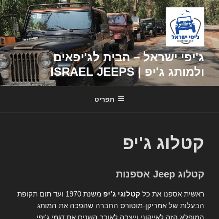
דילוג
לתוכן
ג'יפי ישראל – הבית לג'יפאים
ולמותג ג'יפ | ISRAEL JEEPS
תפריט
קטלוג ג'יפ
קטלוג Jeep אספנות
ראשית אספנו את כל
קטלוגי ג'יפ
משנת 1970 ועד תום תקופת
הבעלות של אמריקן-מוטורס החברה שהפכה את המותג
המופלא הזה לאייקוני וייצרה לאורך השנים את דגמי ג'יפי