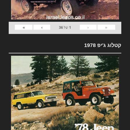
»
›
‹
«
1
של
36
קטלוג ג'יפ 1978