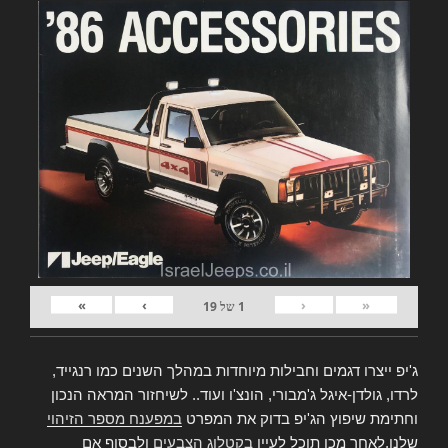
»
›
‹
«
1
של
19
ג'יפ ייצרו דגמים וחבילות מיוחדות במהלך השנים כמו רנגייד,
לרדו, גולדן-איגל ג'מבורי, הונצ'ו ועוד.. לשיחזור המראה הנכון
וחתימת שיפוץ הג'יפ בדוק את המפרט
במפענח מספר הזיהוי
שלנו,לאחר מכן תוכל לעיין
בקטלוג הצבעים
ולבסוף אם