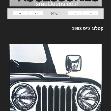
»
›
‹
«
1
של
14
קטלוג ג'יפ 1983