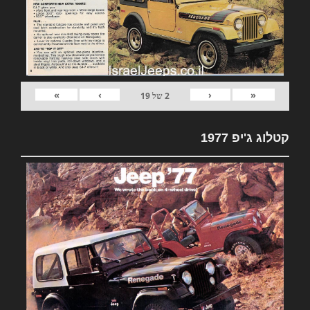
»
›
‹
«
2
של
19
קטלוג ג'יפ 1977