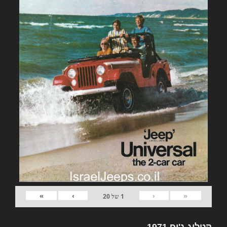
»
›
‹
«
1
של
20