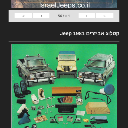
»
›
‹
«
1
של
56
קטלוג אביזרים 1981 Jeep