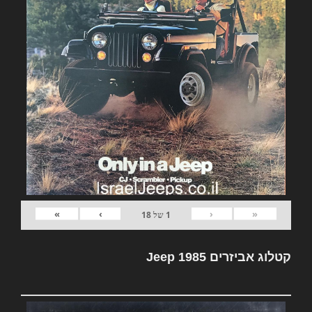
»
›
‹
«
1
של
18
קטלוג אביזרים Jeep 1985