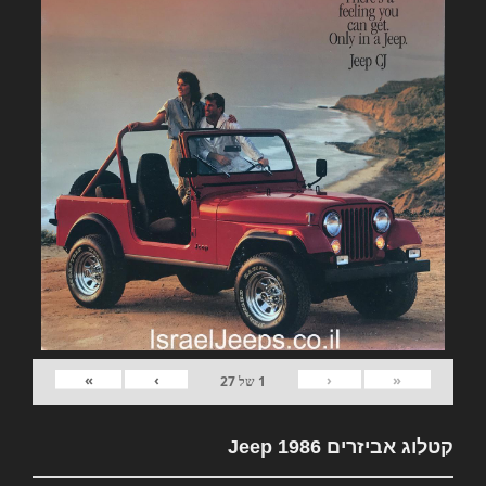
»
›
‹
«
1
של
27
קטלוג אביזרים Jeep 1986