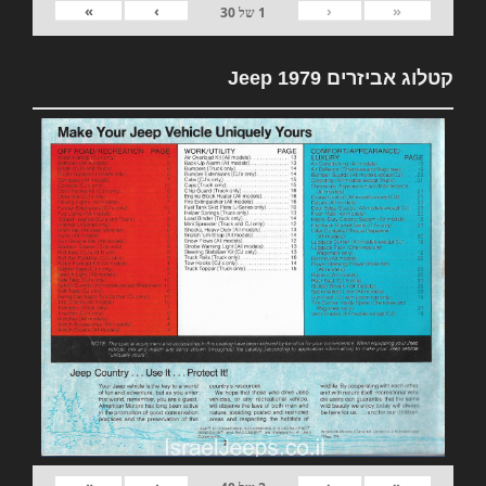
»
›
‹
«
1
של
30
קטלוג אביזרים 1979 Jeep