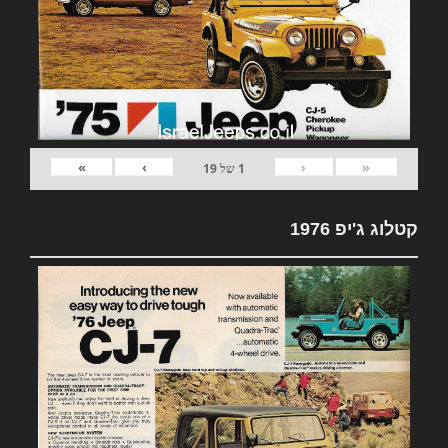
»
›
‹
«
1
של
19
קטלוג ג'יפ 1976