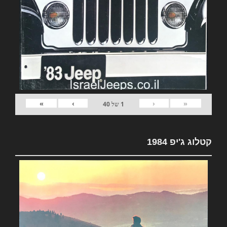
»
›
‹
«
1
של
40
קטלוג ג'יפ 1984