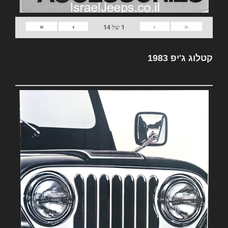
»
›
‹
«
1
של
14
קטלוג ג'יפ 1983