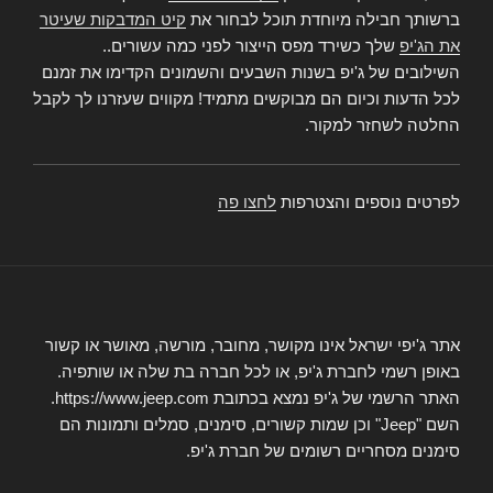
ברשותך חבילה מיוחדת תוכל לבחור את
קיט המדבקות שעיטר
את הג'יפ
שלך כשירד מפס הייצור לפני כמה עשורים..
השילובים של ג'יפ בשנות השבעים והשמונים הקדימו את זמנם
לכל הדעות וכיום הם מבוקשים מתמיד! מקווים שעזרנו לך לקבל
החלטה לשחזר למקור.
לפרטים נוספים והצטרפות
לחצו פה
אתר ג'יפי ישראל אינו מקושר, מחובר, מורשה, מאושר או קשור
באופן רשמי לחברת ג'יפ, או לכל חברה בת שלה או שותפיה.
האתר הרשמי של ג'יפ נמצא בכתובת https://www.jeep.com.
השם "Jeep" וכן שמות קשורים, סימנים, סמלים ותמונות הם
סימנים מסחריים רשומים של חברת ג'יפ.