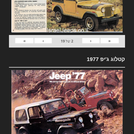
»
›
‹
«
2
של
19
קטלוג ג'יפ 1977