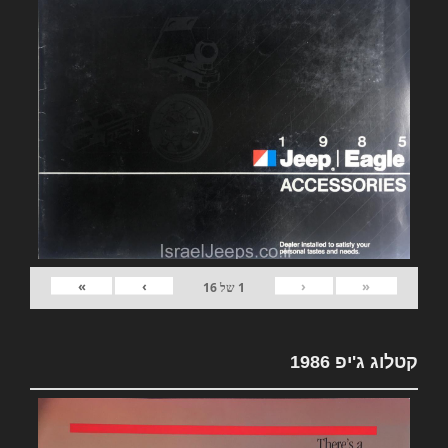
»
›
‹
«
1
של
16
קטלוג ג'יפ 1986