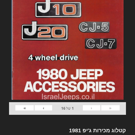
»
›
‹
«
1
של
16
קטלוג מכירות ג'יפ 1981