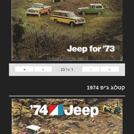
»
›
‹
«
1
של
23
קטלוג ג'יפ 1974