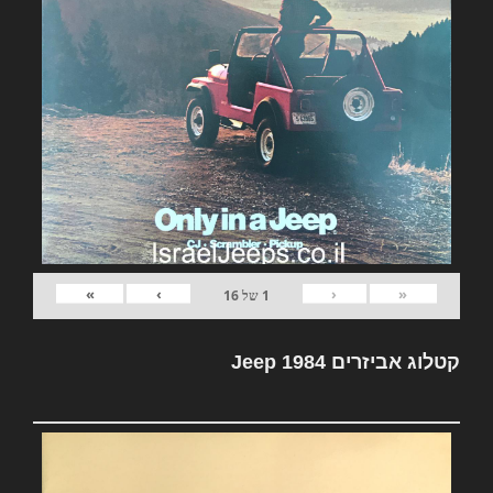
»
›
‹
«
1
של
16
קטלוג אביזרים Jeep 1984