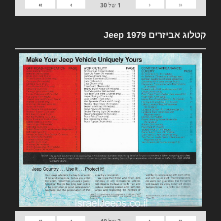
»
›
‹
«
1
של
30
קטלוג אביזרים 1979 Jeep
»
›
‹
«