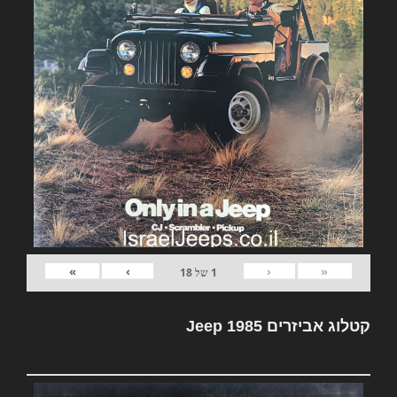
»
›
‹
«
1
של
18
קטלוג אביזרים Jeep 1985