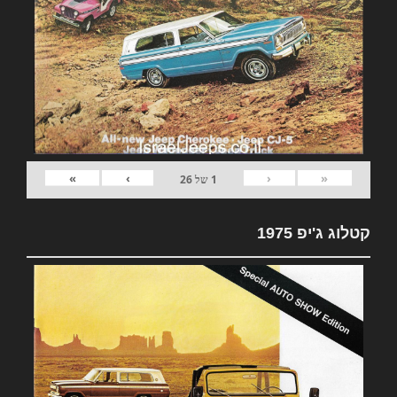
»
›
‹
«
1
של
26
קטלוג ג'יפ 1975