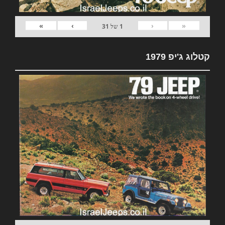
»
›
‹
«
1
של
31
קטלוג ג'יפ 1979