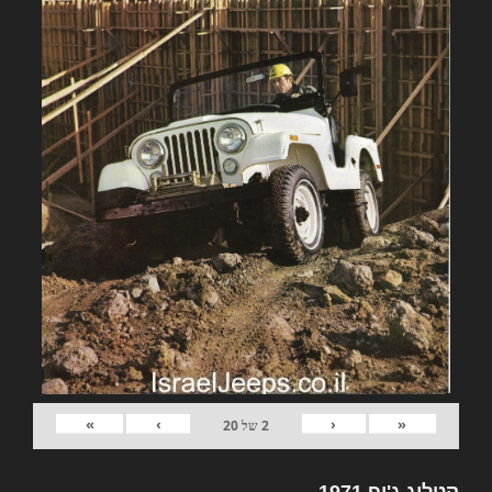
»
›
‹
«
2
של
20