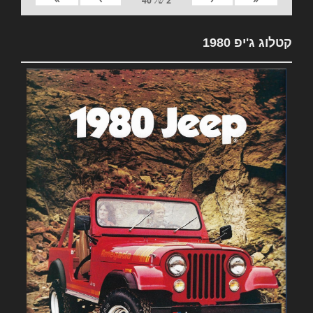
2
של
40
קטלוג ג'יפ 1980