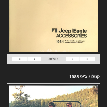
»
›
‹
«
1
של
20
קטלוג ג'יפ 1985