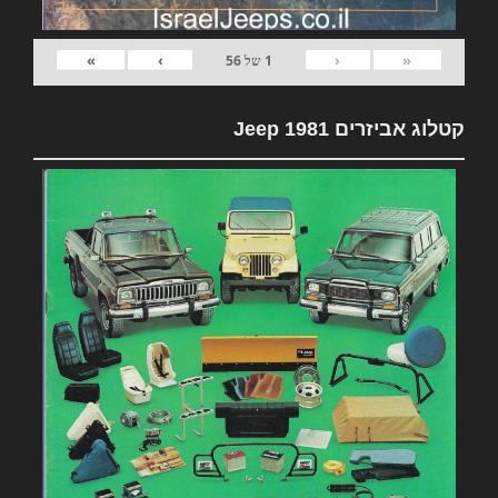
»
›
‹
«
1
של
56
קטלוג אביזרים 1981 Jeep