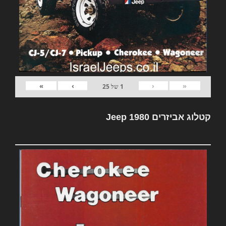
»
›
‹
«
1
של
25
קטלוג אביזרים Jeep 1980