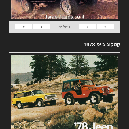
»
›
‹
«
1
של
36
קטלוג ג'יפ 1978