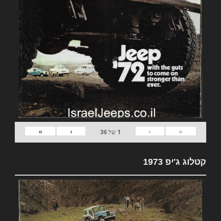
»
›
‹
«
1
של
36
קטלוג ג'יפ 1973