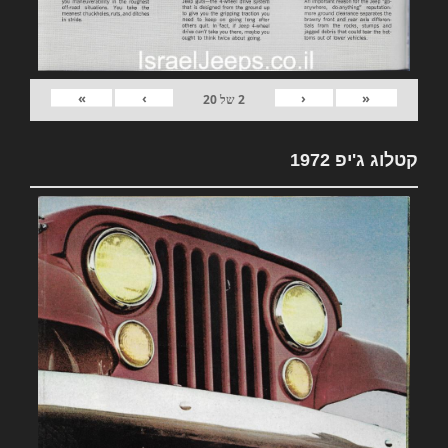
»
›
‹
«
2
של
20
קטלוג ג'יפ 1972