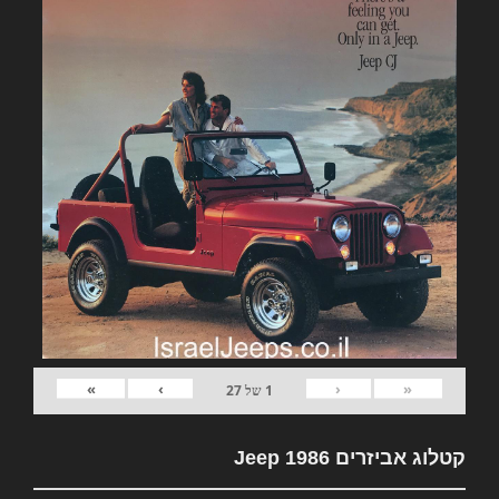
»
›
‹
«
1
של
27
קטלוג אביזרים Jeep 1986