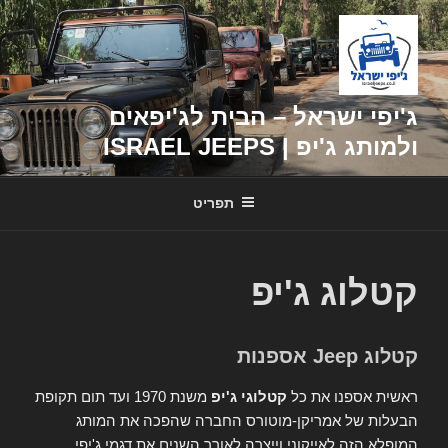
דילוג
לתוכן
ג'יפי ישראל – הבית לג'יפאים
ולמותג ג'יפ | ISRAEL JEEPS
תפריט
קטלוג ג'יפ
קטלוג Jeep אספנות
ראשית אספנו את כל
קטלוגי ג'יפ
משנת 1970 ועד תום תקופת
הבעלות של אמריקן-מוטורס החברה שהפכה את המותג
המופלא הזה לאייקוני וייצרה לאורך השנים את דגמי ג'יפי