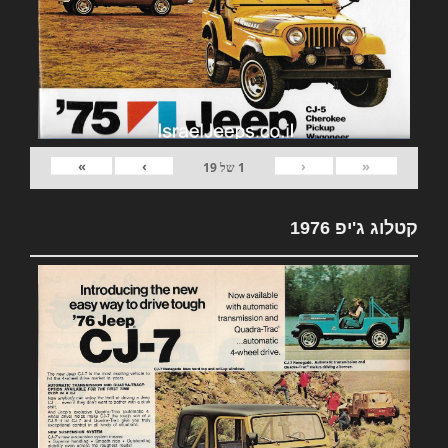
»
›
‹
«
1
של
19
קטלוג ג'יפ 1976