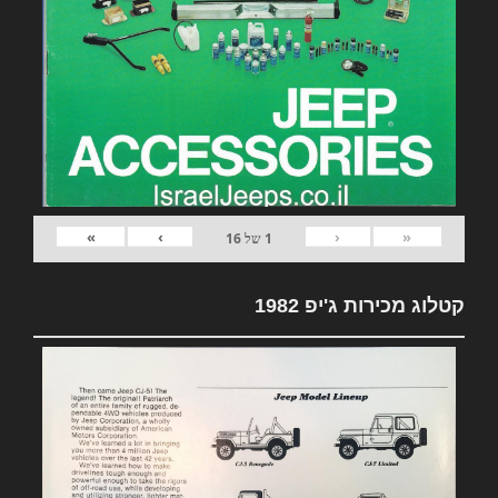
»
›
‹
«
1
של
16
קטלוג מכירות ג'יפ 1982