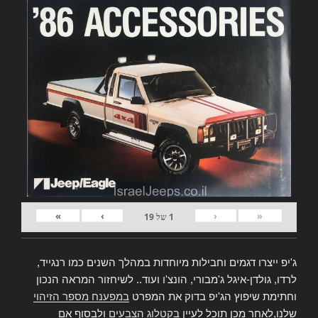
»
›
‹
«
1
של
19
ג'יפ ייצרו דגמים וחבילות מיוחדות במהלך השנים כמו רנגייד,
לרדו, גולדן-איגל ג'מבורי, הונצ'ו ועוד.. לשיחזור המראה הנכון
וחתימת שיפוץ הג'יפ בדוק את המפרט
במפענח מספר הזיהוי
שלנו,לאחר מכן תוכל לעיין
בקטלוג הצבעים
ולבסוף אם