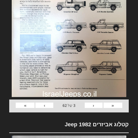
»
›
‹
«
3
של
62
קטלוג אביזרים 1982 Jeep