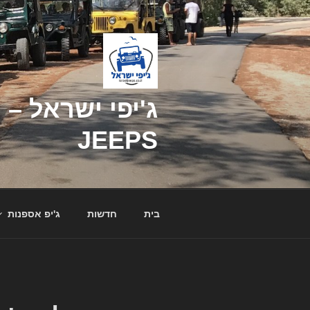
דילוג
לתוכן
JEEPS
בית
חדשות
ג'יפ אספנות