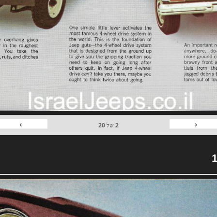
›
‹
2
של
20