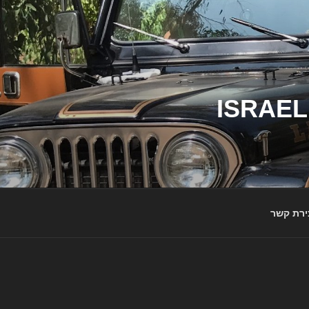
ג'יפי ישראל – הבית לג'יפאים ולמותג ג'יפ | ISRAEL
ירת קשר