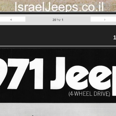
›
‹
1
של
20