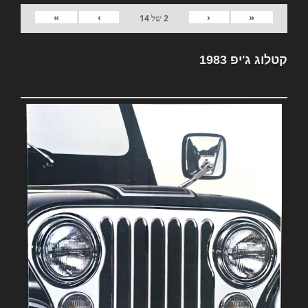
»
›
‹
«
2
של
14
קטלוג ג'יפ 1983