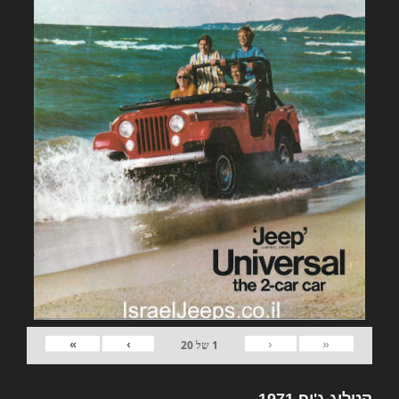
»
›
‹
«
1
של
20