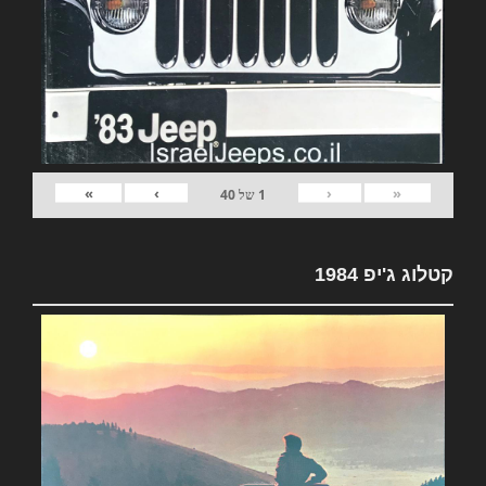
»
›
‹
«
1
של
40
קטלוג ג'יפ 1984