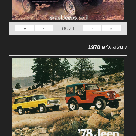
»
›
‹
«
1
של
36
קטלוג ג'יפ 1978