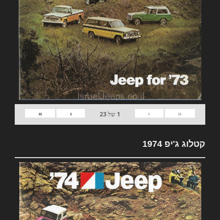
»
›
‹
«
1
של
23
קטלוג ג'יפ 1974