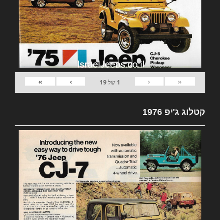
»
›
‹
«
1
של
19
קטלוג ג'יפ 1976