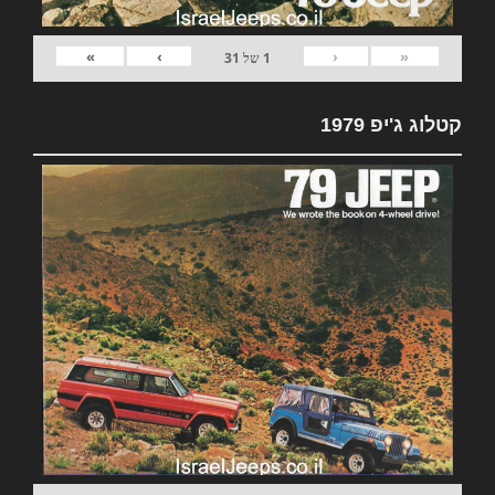
»
›
‹
«
1
של
31
קטלוג ג'יפ 1979