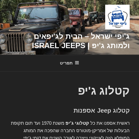
דילוג
לתוכן
ג'יפי ישראל – הבית לג'יפאים
ולמותג ג'יפ | ISRAEL JEEPS
תפריט
קטלוג ג'יפ
קטלוג Jeep אספנות
ראשית אספנו את כל
קטלוגי ג'יפ
משנת 1970 ועד תום תקופת
הבעלות של אמריקן-מוטורס החברה שהפכה את המותג
המופלא הזה לאייקוני וייצרה לאורך השנים את דגמי ג'יפי