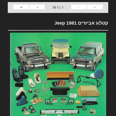
»
›
‹
«
1
של
56
קטלוג אביזרים 1981 Jeep