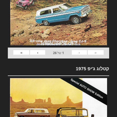
»
›
‹
«
1
של
26
קטלוג ג'יפ 1975