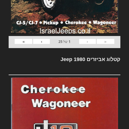
»
›
‹
«
1
של
25
קטלוג אביזרים Jeep 1980