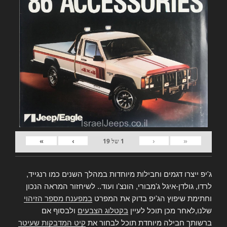
»
›
‹
«
1
של
19
ג'יפ ייצרו דגמים וחבילות מיוחדות במהלך השנים כמו רנגייד,
לרדו, גולדן-איגל ג'מבורי, הונצ'ו ועוד.. לשיחזור המראה הנכון
וחתימת שיפוץ הג'יפ בדוק את המפרט
במפענח מספר הזיהוי
שלנו,לאחר מכן תוכל לעיין
בקטלוג הצבעים
ולבסוף אם
ברשותך חבילה מיוחדת תוכל לבחור את
קיט המדבקות שעיטר