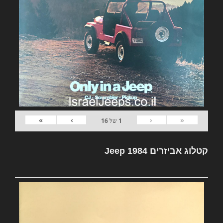
»
›
‹
«
1
של
16
קטלוג אביזרים Jeep 1984