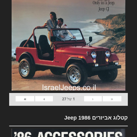
»
›
‹
«
1
של
27
קטלוג אביזרים Jeep 1986