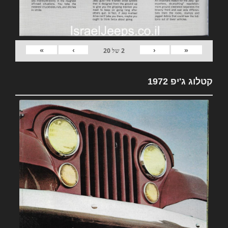
»
›
‹
«
2
של
20
קטלוג ג'יפ 1972