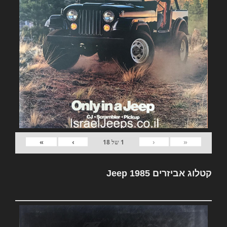
»
›
‹
«
1
של
18
קטלוג אביזרים Jeep 1985