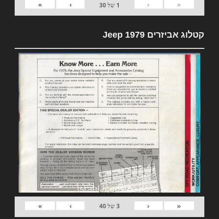
»
›
‹
«
1
של
30
קטלוג אביזרים 1979 Jeep
»
›
‹
«
3
של
40