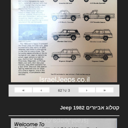
»
›
‹
«
3
של
62
קטלוג אביזרים 1982 Jeep