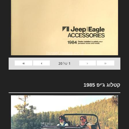
»
›
‹
«
1
של
20
קטלוג ג'יפ 1985