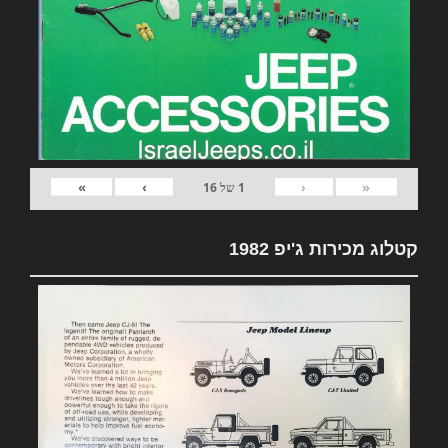
»
›
‹
«
1
של
16
קטלוג מכירות ג'יפ 1982