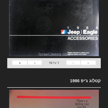
»
›
‹
«
1
של
16
קטלוג ג'יפ 1986