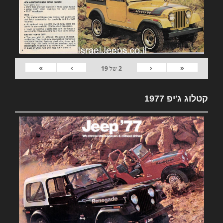
»
›
‹
«
2
של
19
קטלוג ג'יפ 1977