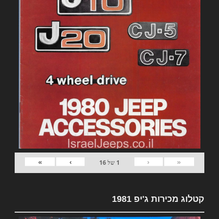
»
›
‹
«
1
של
16
קטלוג מכירות ג'יפ 1981