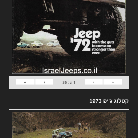
»
›
‹
«
1
של
36
קטלוג ג'יפ 1973