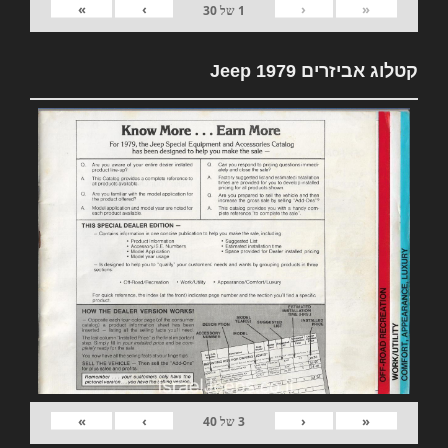
»
›
‹
«
1
של
30
קטלוג אביזרים 1979 Jeep
»
›
‹
«
3
של
40