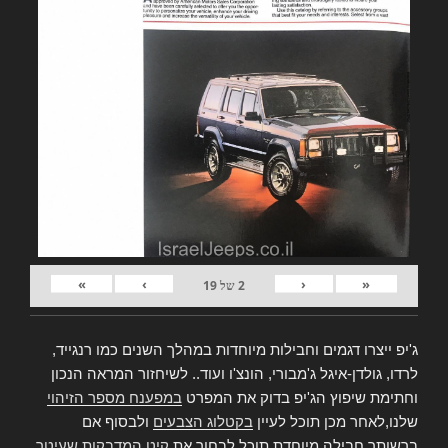
»
›
‹
«
2
של
19
ג'יפ ייצרו דגמים וחבילות מיוחדות במהלך השנים כמו רנגייד,
לרדו, גולדן-איגל ג'מבורי, הונצ'ו ועוד.. לשיחזור המראה הנכון
וחתימת שיפוץ הג'יפ בדוק את המפרט
במפענח מספר הזיהוי
שלנו,לאחר מכן תוכל לעיין
בקטלוג הצבעים
ולבסוף אם
ברשותך חבילה מיוחדת תוכל לבחור את
קיט המדבקות שעיטר