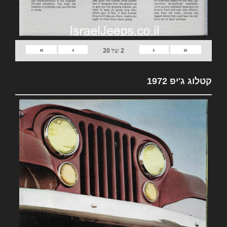
»
›
‹
«
2
של
20
קטלוג ג'יפ 1972