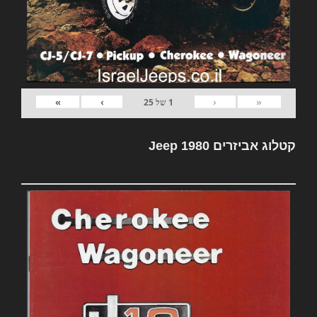
»
›
‹
«
1
של
25
קטלוג אביזרים Jeep 1980