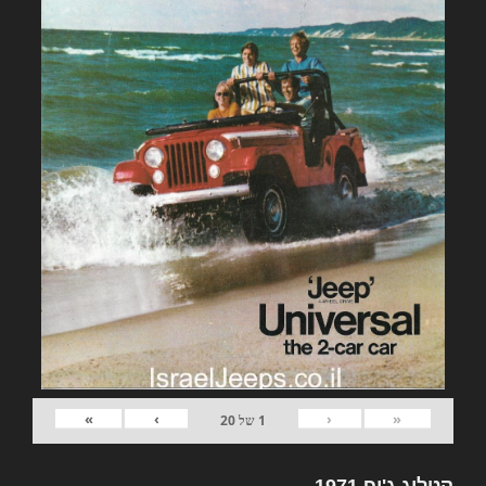
»
›
‹
«
1
של
20