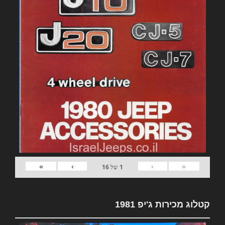
»
›
‹
«
1
של
16
קטלוג מכירות ג'יפ 1981