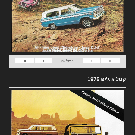
»
›
‹
«
1
של
26
קטלוג ג'יפ 1975