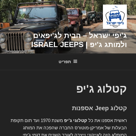
דילוג
לתוכן
ג'יפי ישראל – הבית לג'יפאים
ולמותג ג'יפ | ISRAEL JEEPS
תפריט
קטלוג ג'יפ
קטלוג Jeep אספנות
ראשית אספנו את כל
קטלוגי ג'יפ
משנת 1970 ועד תום תקופת
הבעלות של אמריקן-מוטורס החברה שהפכה את המותג
המופלא הזה לאייקוני וייצרה לאורך השנים את דגמי ג'יפי