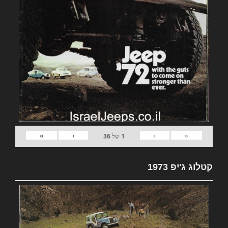
»
›
‹
«
1
של
36
קטלוג ג'יפ 1973