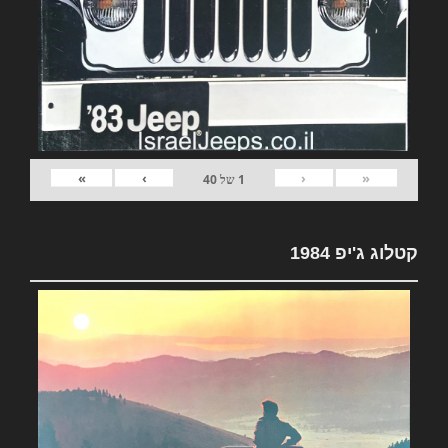
»
›
‹
«
1
של
40
קטלוג ג'יפ 1984