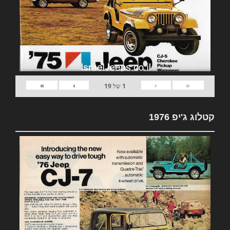
»
›
‹
«
1
של
19
קטלוג ג'יפ 1976