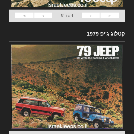
»
›
‹
«
1
של
31
קטלוג ג'יפ 1979