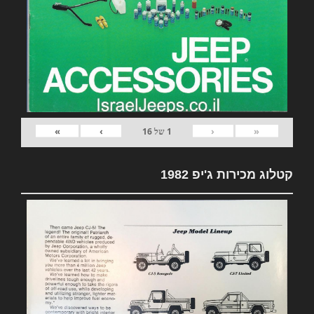
»
›
‹
«
1
של
16
קטלוג מכירות ג'יפ 1982