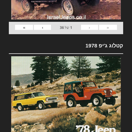
»
›
‹
«
1
של
36
קטלוג ג'יפ 1978