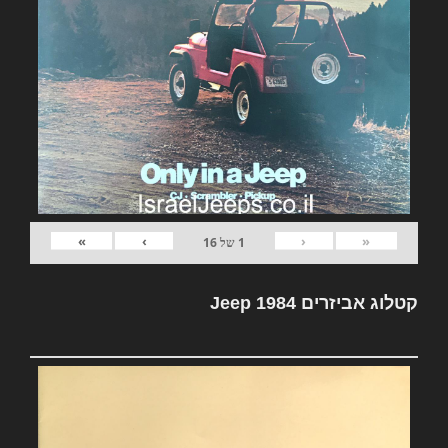
»
›
‹
«
1
של
16
קטלוג אביזרים Jeep 1984