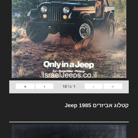
»
›
‹
«
1
של
18
קטלוג אביזרים Jeep 1985