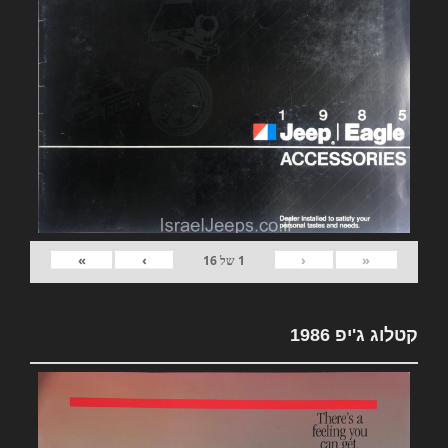
»
›
‹
«
1
של
16
קטלוג ג'יפ 1986