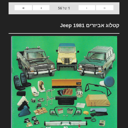
»
›
‹
«
1
של
56
קטלוג אביזרים 1981 Jeep