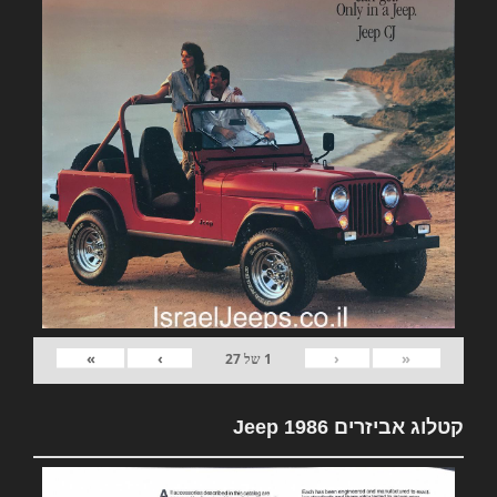
»
›
‹
«
1
של
27
קטלוג אביזרים Jeep 1986