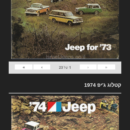
»
›
‹
«
1
של
23
קטלוג ג'יפ 1974