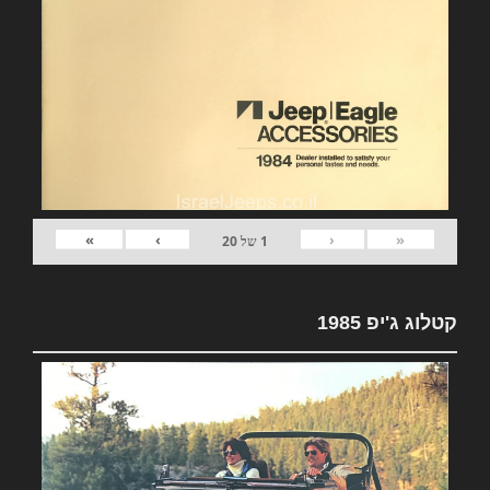
»
›
‹
«
1
של
20
קטלוג ג'יפ 1985