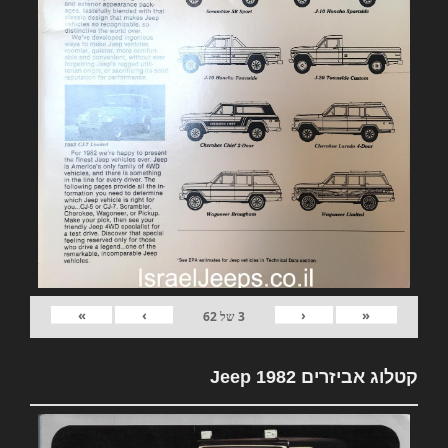
»
›
‹
«
3
של
62
קטלוג אביזרים 1982 Jeep