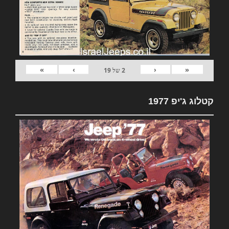
»
›
‹
«
2
של
19
קטלוג ג'יפ 1977