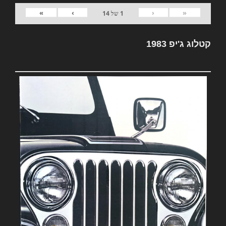
»
›
‹
«
1
של
14
קטלוג ג'יפ 1983