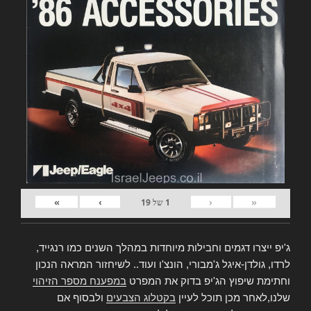
»
›
‹
«
1
של
19
ג'יפ ייצרו דגמים וחבילות מיוחדות במהלך השנים כמו רנגייד,
לרדו, גולדן-איגל ג'מבורי, הונצ'ו ועוד.. לשיחזור המראה הנכון
וחתימת שיפוץ הג'יפ בדוק את המפרט
במפענח מספר הזיהוי
שלנו,לאחר מכן תוכל לעיין
בקטלוג הצבעים
ולבסוף אם