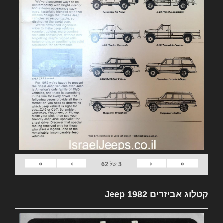
»
›
‹
«
3
של
62
קטלוג אביזרים 1982 Jeep