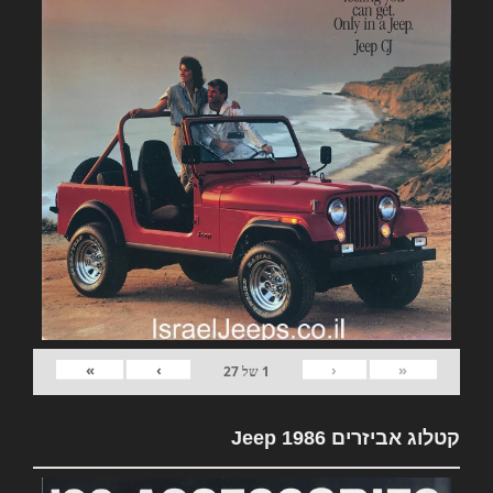
»
›
‹
«
1
של
27
קטלוג אביזרים Jeep 1986