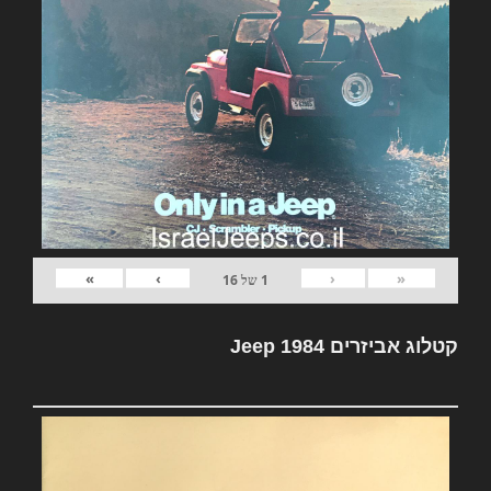
»
›
‹
«
1
של
16
קטלוג אביזרים Jeep 1984