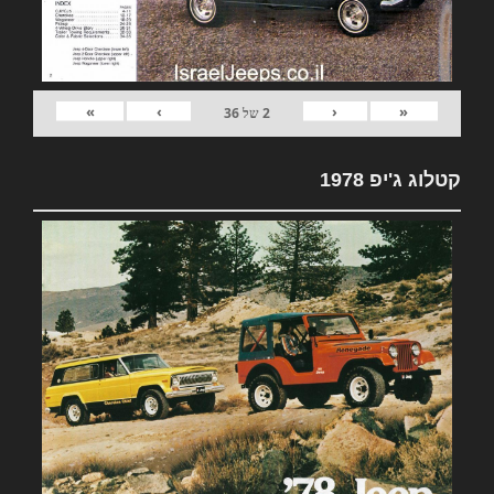
»
›
‹
«
2
של
36
קטלוג ג'יפ 1978