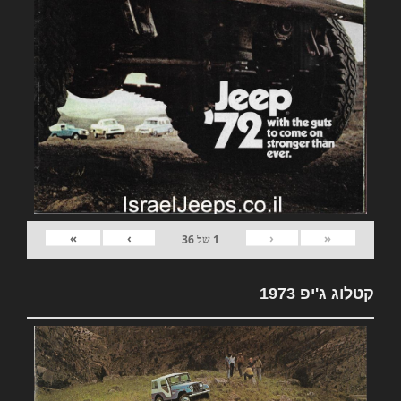
»
›
‹
«
1
של
36
קטלוג ג'יפ 1973