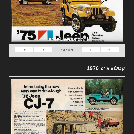
»
›
‹
«
1
של
19
קטלוג ג'יפ 1976