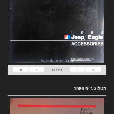
»
›
‹
«
1
של
16
קטלוג ג'יפ 1986