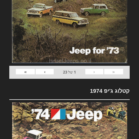
»
›
‹
«
1
של
23
קטלוג ג'יפ 1974