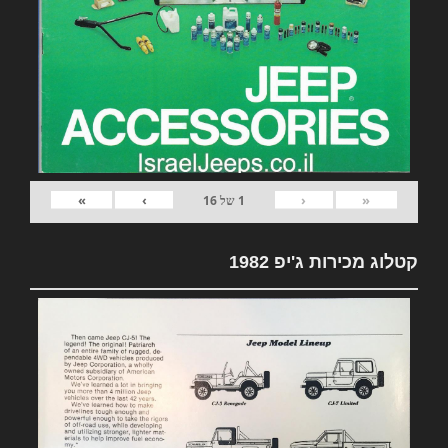
»
›
‹
«
1
של
16
קטלוג מכירות ג'יפ 1982