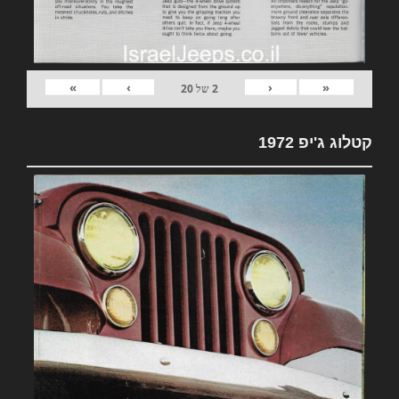
»
›
‹
«
2
של
20
קטלוג ג'יפ 1972