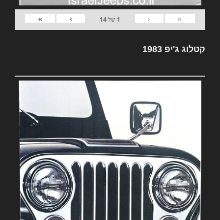
»
›
‹
«
1
של
14
קטלוג ג'יפ 1983