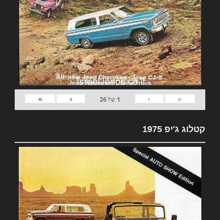
»
›
‹
«
1
של
26
קטלוג ג'יפ 1975