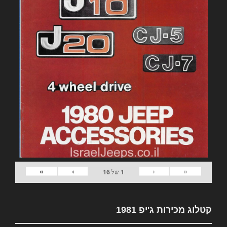
»
›
‹
«
1
של
16
קטלוג מכירות ג'יפ 1981