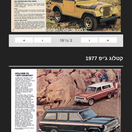
»
›
‹
«
2
של
19
קטלוג ג'יפ 1977