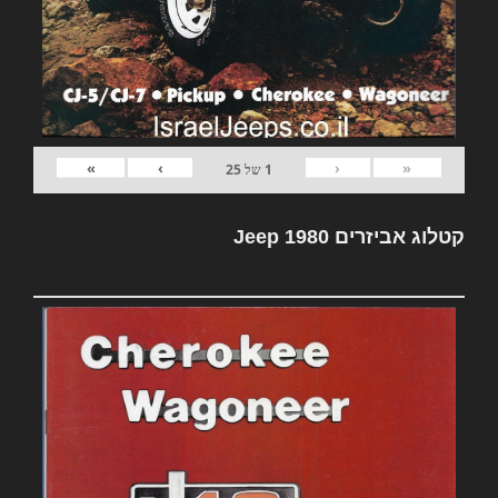
»
›
‹
«
1
של
25
קטלוג אביזרים Jeep 1980