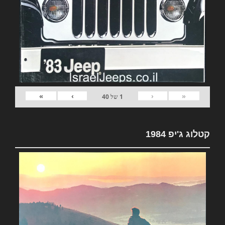
»
›
‹
«
1
של
40
קטלוג ג'יפ 1984