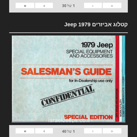
»
›
‹
«
1
של
30
קטלוג אביזרים 1979 Jeep
»
›
‹
«
1
של
40