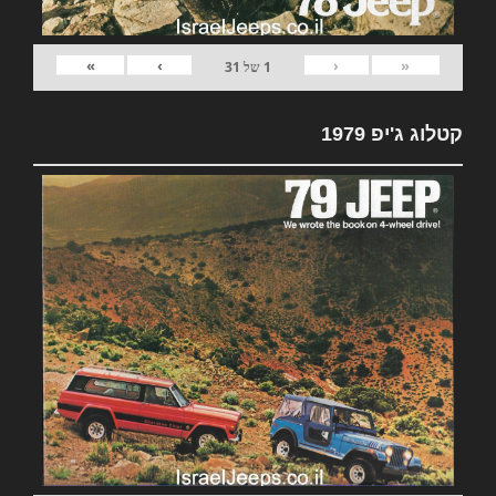
»
›
‹
«
1
של
31
קטלוג ג'יפ 1979