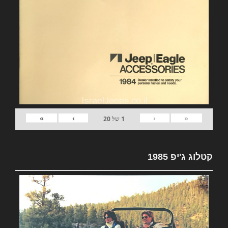
»
›
‹
«
1
של
20
קטלוג ג'יפ 1985