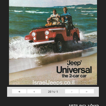
»
›
‹
«
1
של
20