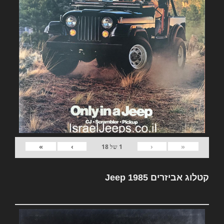
»
›
‹
«
1
של
18
קטלוג אביזרים Jeep 1985