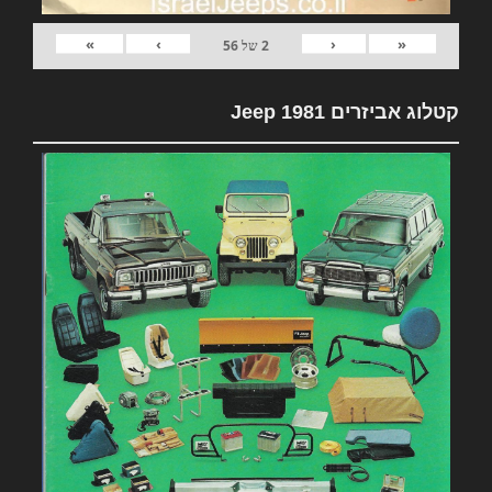
»
›
‹
«
2
של
56
קטלוג אביזרים 1981 Jeep