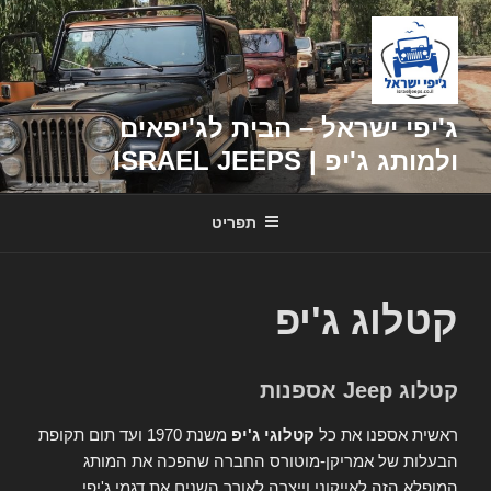
דילוג
לתוכן
ג'יפי ישראל – הבית לג'יפאים
ולמותג ג'יפ | ISRAEL JEEPS
תפריט
קטלוג ג'יפ
קטלוג Jeep אספנות
ראשית אספנו את כל
קטלוגי ג'יפ
משנת 1970 ועד תום תקופת
הבעלות של אמריקן-מוטורס החברה שהפכה את המותג
המופלא הזה לאייקוני וייצרה לאורך השנים את דגמי ג'יפי