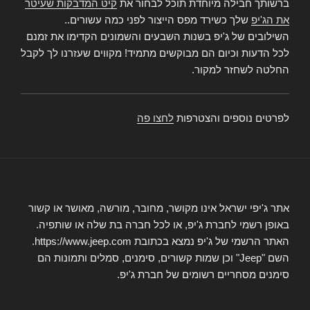
ברשותך חבילה מיוחדת תוכל לבחור את
קיט המדבקות שעיטר
את הג'יפ
שלך כשירד מפס הייצור לפני כמה עשורים..
השילובים של ג'יפ בשנות השבעים והשמונים הקדימו את זמנם
לכל הדעות וכיום הם מבוקשים מתמיד! מקווים שעזרנו לך לקבל
החלטה לשחזר למקור.
לפרטים נוספים והצטרפות
לחצו פה
אתר ג'יפי ישראל אינו מקושר, מחובר, מורשה, מאושר או קשור
באופן רשמי לחברת ג'יפ, או לכל חברה בת שלה או שותפיה.
האתר הרשמי של ג'יפ נמצא בכתובת https://www.jeep.com.
השם "Jeep" וכן שמות קשורים, סימנים, סמלים ותמונות הם
סימנים מסחריים רשומים של חברת ג'יפ.