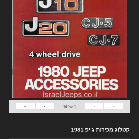
»
›
‹
«
1
של
16
קטלוג מכירות ג'יפ 1981