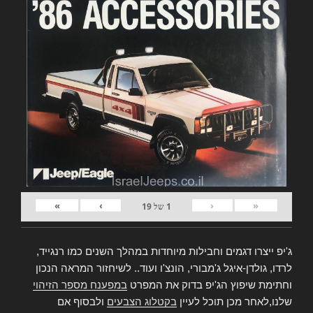
»
›
‹
«
1
של
19
ג'יפ ייצרו דגמים וחבילות מיוחדות במהלך השנים כמו רנגייד,
לרדו, גולדן-איגל ג'מבורי, הונצ'ו ועוד.. לשיחזור המראה הנכון
וחתימת שיפוץ הג'יפ בדוק את המפרט
במפענח מספר הזיהוי
שלנו,לאחר מכן תוכל לעיין
בקטלוג הצבעים
ולבסוף אם