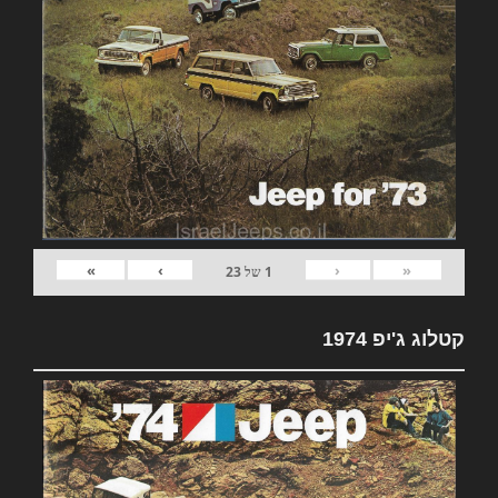
»
›
‹
«
1
של
23
קטלוג ג'יפ 1974