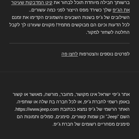
ברשותך חבילה מיוחדת תוכל לבחור את
קיט המדבקות שעיטר
את הג'יפ
שלך כשירד מפס הייצור לפני כמה עשורים..
השילובים של ג'יפ בשנות השבעים והשמונים הקדימו את זמנם
לכל הדעות וכיום הם מבוקשים מתמיד! מקווים שעזרנו לך לקבל
החלטה לשחזר למקור.
לפרטים נוספים והצטרפות
לחצו פה
אתר ג'יפי ישראל אינו מקושר, מחובר, מורשה, מאושר או קשור
באופן רשמי לחברת ג'יפ, או לכל חברה בת שלה או שותפיה.
האתר הרשמי של ג'יפ נמצא בכתובת https://www.jeep.com.
השם "Jeep" וכן שמות קשורים, סימנים, סמלים ותמונות הם
סימנים מסחריים רשומים של חברת ג'יפ.