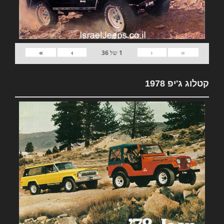
»
›
‹
«
1
של
36
קטלוג ג'יפ 1978