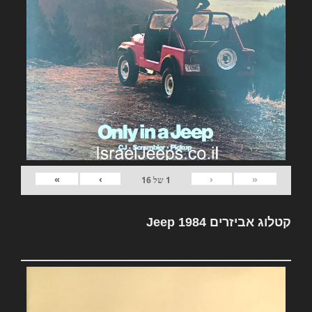
»
›
‹
«
1
של
16
קטלוג אביזרים Jeep 1984