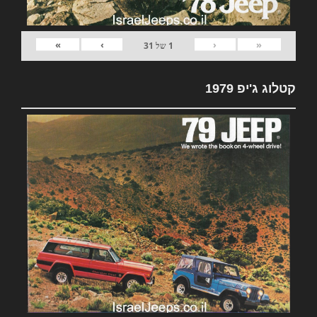
»
›
‹
«
1
של
31
קטלוג ג'יפ 1979