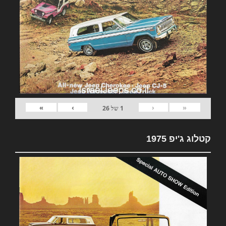
»
›
‹
«
1
של
26
קטלוג ג'יפ 1975