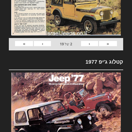
»
›
‹
«
2
של
19
קטלוג ג'יפ 1977