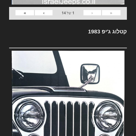
»
›
‹
«
1
של
14
קטלוג ג'יפ 1983