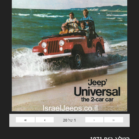
»
›
‹
«
1
של
20