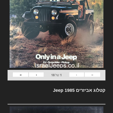
»
›
‹
«
1
של
18
קטלוג אביזרים Jeep 1985