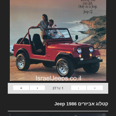
»
›
‹
«
1
של
27
קטלוג אביזרים Jeep 1986