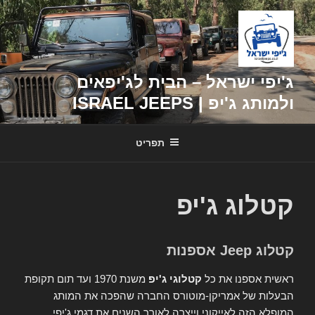
דילוג
לתוכן
ג'יפי ישראל – הבית לג'יפאים
ולמותג ג'יפ | ISRAEL JEEPS
תפריט
קטלוג ג'יפ
קטלוג Jeep אספנות
ראשית אספנו את כל
קטלוגי ג'יפ
משנת 1970 ועד תום תקופת
הבעלות של אמריקן-מוטורס החברה שהפכה את המותג
המופלא הזה לאייקוני וייצרה לאורך השנים את דגמי ג'יפי