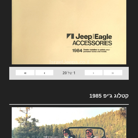
»
›
‹
«
1
של
20
קטלוג ג'יפ 1985