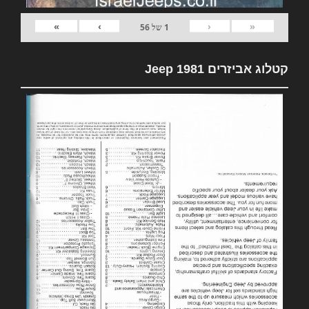
»
›
‹
«
1
של
56
קטלוג אביזרים 1981 Jeep