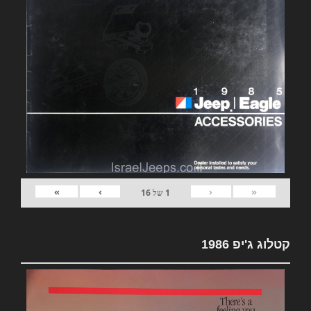
»
›
‹
«
1
של
16
קטלוג ג'יפ 1986