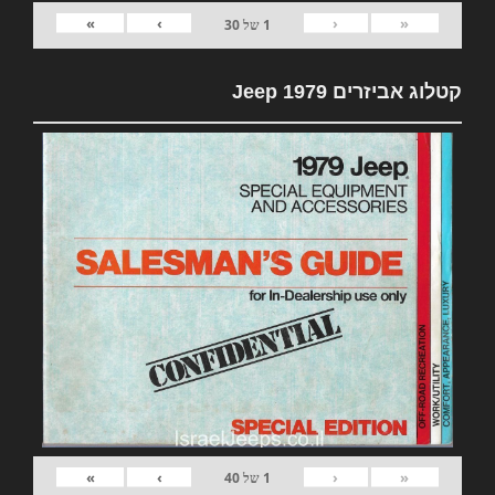
»
›
‹
«
1
של
30
קטלוג אביזרים 1979 Jeep
»
›
‹
«
1
של
40