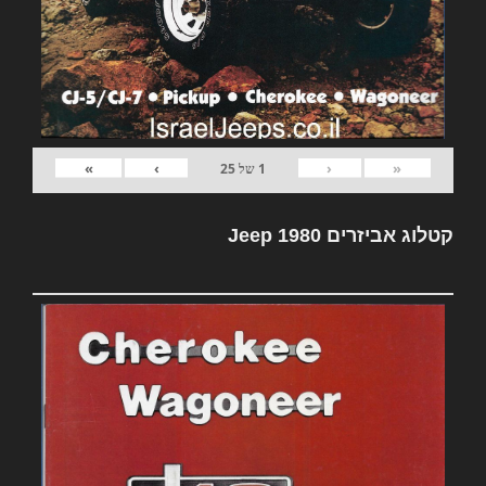
»
›
‹
«
1
של
25
קטלוג אביזרים Jeep 1980