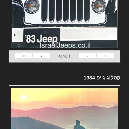
»
›
‹
«
1
של
40
קטלוג ג'יפ 1984