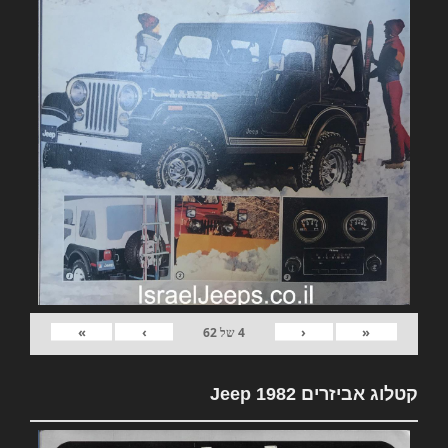
»
›
‹
«
4
של
62
קטלוג אביזרים 1982 Jeep