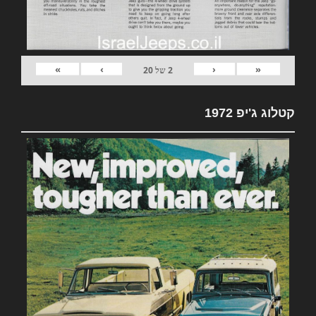
»
›
‹
«
2
של
20
קטלוג ג'יפ 1972