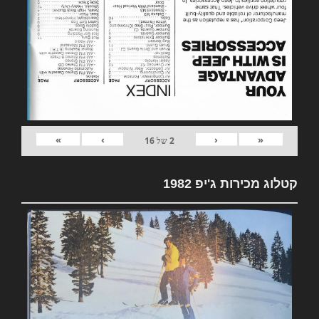
»
›
‹
«
2
של
16
קטלוג מכירות ג'יפ 1982