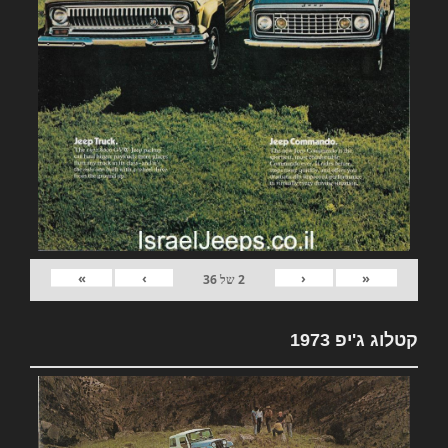
»
›
‹
«
2
של
36
קטלוג ג'יפ 1973