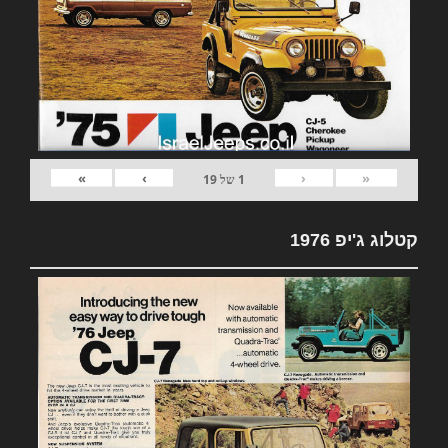
»
›
‹
«
1
של
19
קטלוג ג'יפ 1976