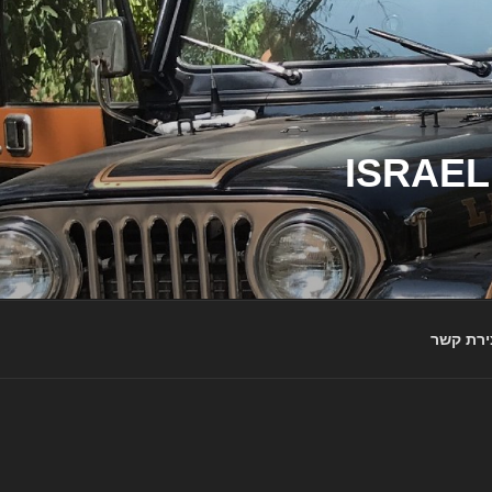
ג'יפי ישראל – הבית לג'יפאים ולמותג ג'יפ | ISRAEL
ירת קשר