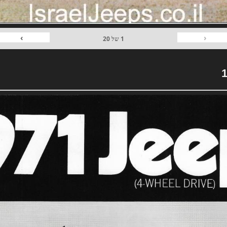
›
‹
1
של
20