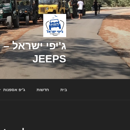
דילוג
לתוכן
JEEPS
בית
חדשות
ג'יפ אספנות