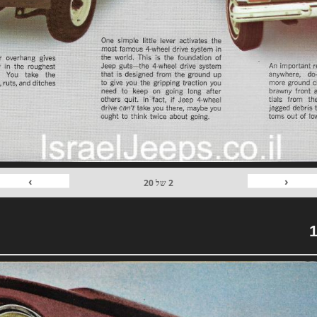
›
‹
2
של
20