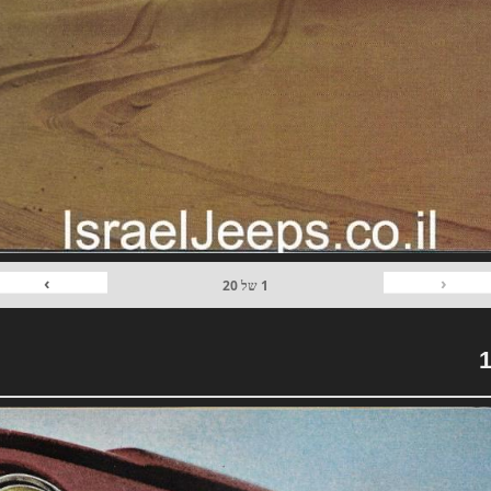
›
‹
1
של
20