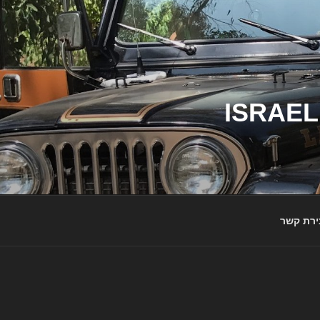
ג'יפי ישראל – הבית לג'יפאים ולמותג ג'יפ | ISRAEL
ירת קשר