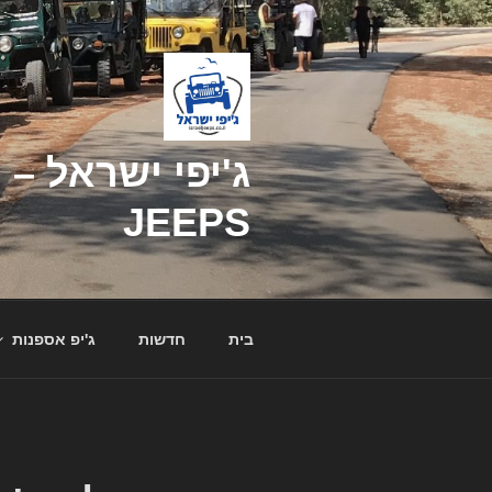
דילוג
לתוכן
JEEPS
בית
חדשות
ג'יפ אספנות