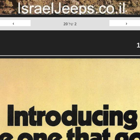
›
‹
2
של
20