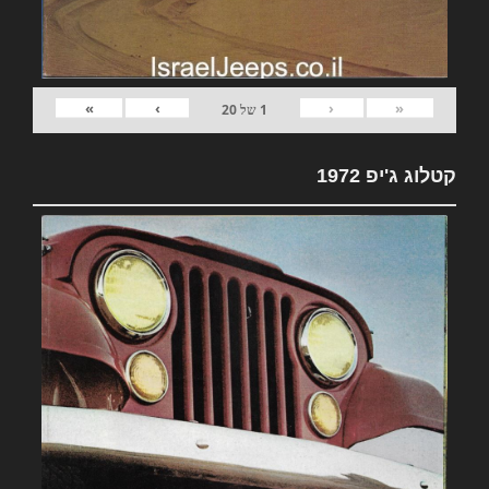
»
›
‹
«
1
של
20
קטלוג ג'יפ 1972