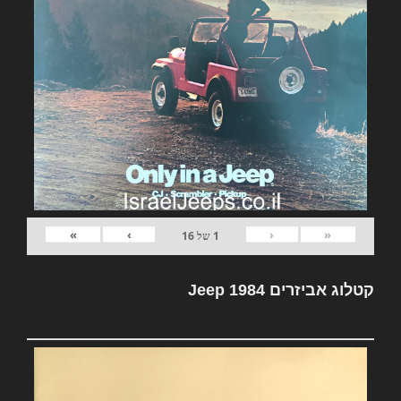
»
›
‹
«
1
של
16
קטלוג אביזרים Jeep 1984