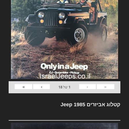
»
›
‹
«
1
של
18
קטלוג אביזרים Jeep 1985