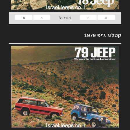
»
›
‹
«
1
של
31
קטלוג ג'יפ 1979