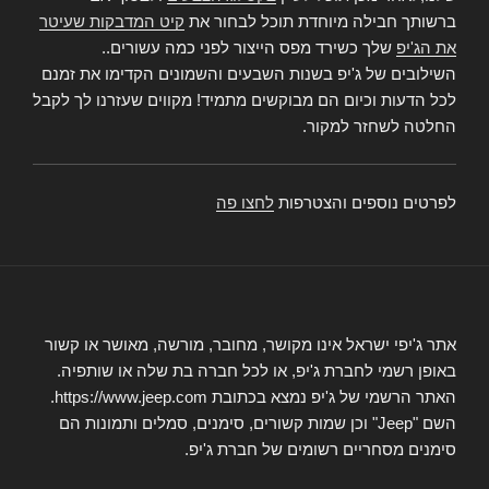
ברשותך חבילה מיוחדת תוכל לבחור את
קיט המדבקות שעיטר
את הג'יפ
שלך כשירד מפס הייצור לפני כמה עשורים..
השילובים של ג'יפ בשנות השבעים והשמונים הקדימו את זמנם
לכל הדעות וכיום הם מבוקשים מתמיד! מקווים שעזרנו לך לקבל
החלטה לשחזר למקור.
לפרטים נוספים והצטרפות
לחצו פה
אתר ג'יפי ישראל אינו מקושר, מחובר, מורשה, מאושר או קשור
באופן רשמי לחברת ג'יפ, או לכל חברה בת שלה או שותפיה.
האתר הרשמי של ג'יפ נמצא בכתובת https://www.jeep.com.
השם "Jeep" וכן שמות קשורים, סימנים, סמלים ותמונות הם
סימנים מסחריים רשומים של חברת ג'יפ.