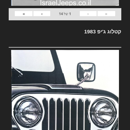
»
›
‹
«
1
של
14
קטלוג ג'יפ 1983