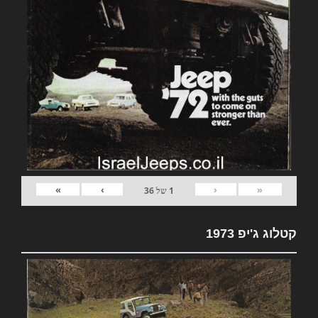
»
›
‹
«
1
של
36
קטלוג ג'יפ 1973