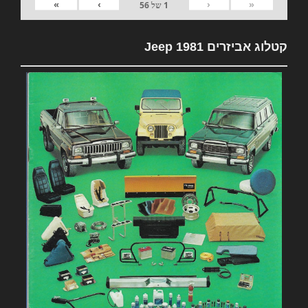
»
›
‹
«
1
של
56
קטלוג אביזרים 1981 Jeep