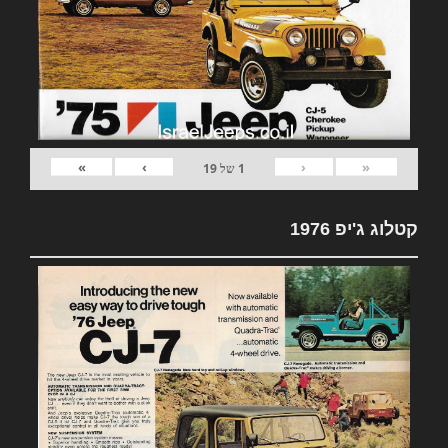
»
›
‹
«
1
של
19
קטלוג ג'יפ 1976