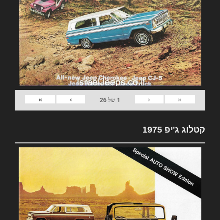
»
›
‹
«
1
של
26
קטלוג ג'יפ 1975