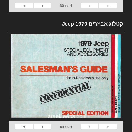
»
›
‹
«
1
של
30
קטלוג אביזרים 1979 Jeep
»
›
‹
«
1
של
40