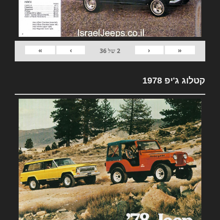
»
›
‹
«
2
של
36
קטלוג ג'יפ 1978