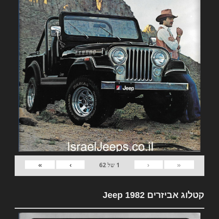
»
›
‹
«
1
של
62
קטלוג אביזרים 1982 Jeep