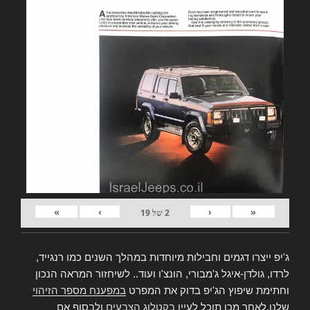
»
›
‹
«
2
של
19
ג'יפ ייצרו דגמים וחבילות מיוחדות במהלך השנים כמו רנגייד,
לרדו, גולדן-איגל ג'מבורי, הונצ'ו ועוד.. לשיחזור המראה הנכון
וחתימת שיפוץ הג'יפ בדוק את המפרט
במפענח מספר הזיהוי
שלנו,לאחר מכן תוכל לעיין
בקטלוג הצבעים
ולבסוף אם