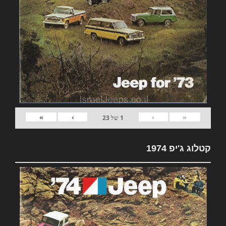
»
›
‹
«
1
של
23
קטלוג ג'יפ 1974