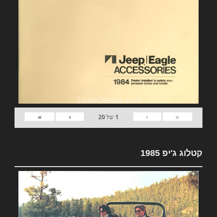
»
›
‹
«
1
של
20
קטלוג ג'יפ 1985