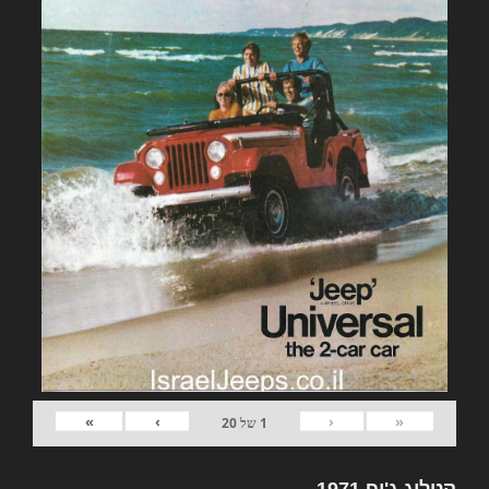
»
›
‹
«
1
של
20