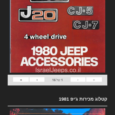
»
›
‹
«
1
של
16
קטלוג מכירות ג'יפ 1981