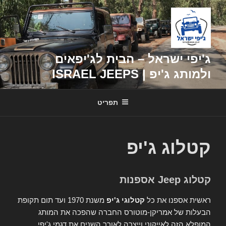
דילוג
לתוכן
ג'יפי ישראל – הבית לג'יפאים
ולמותג ג'יפ | ISRAEL JEEPS
תפריט
קטלוג ג'יפ
קטלוג Jeep אספנות
ראשית אספנו את כל
קטלוגי ג'יפ
משנת 1970 ועד תום תקופת
הבעלות של אמריקן-מוטורס החברה שהפכה את המותג
המופלא הזה לאייקוני וייצרה לאורך השנים את דגמי ג'יפי