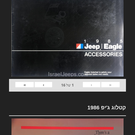
»
›
‹
«
1
של
16
קטלוג ג'יפ 1986