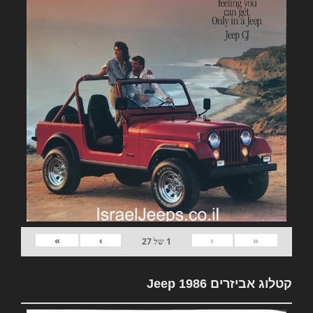
»
›
‹
«
1
של
27
קטלוג אביזרים Jeep 1986