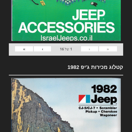
»
›
‹
«
1
של
16
קטלוג מכירות ג'יפ 1982