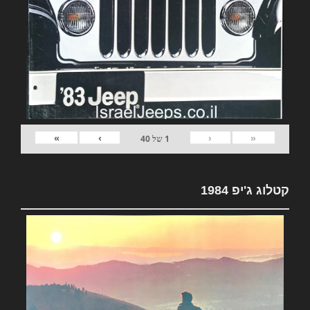
»
›
‹
«
1
של
40
קטלוג ג'יפ 1984