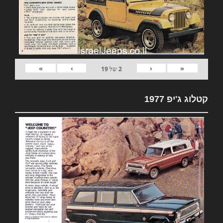
»
›
‹
«
2
של
19
קטלוג ג'יפ 1977