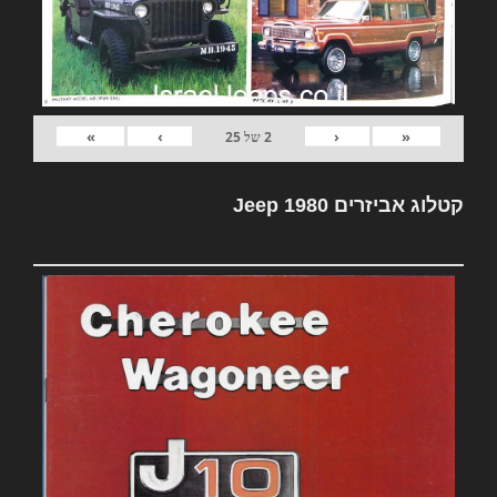
»
›
‹
«
2
של
25
קטלוג אביזרים Jeep 1980