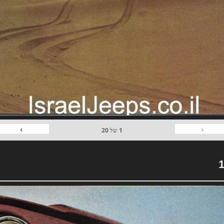
›
‹
1
של
20