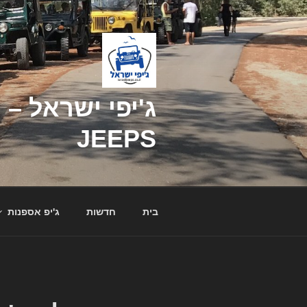
דילוג
לתוכן
JEEPS
בית
חדשות
ג'יפ אספנות