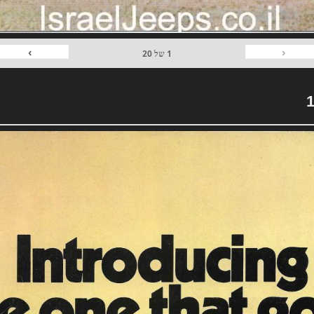
›
‹
1
של
20