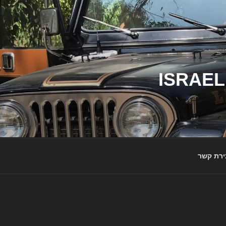
ג'יפי ישראל – הבית לג'יפאים ולמותג ג'יפ | ISRAEL
ירת קשר