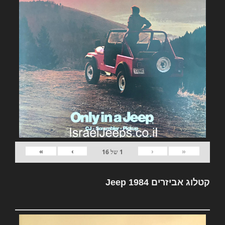
»
›
‹
«
1
של
16
קטלוג אביזרים Jeep 1984