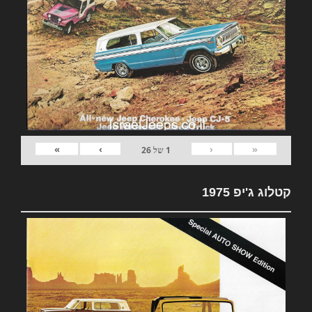
»
›
‹
«
1
של
26
קטלוג ג'יפ 1975