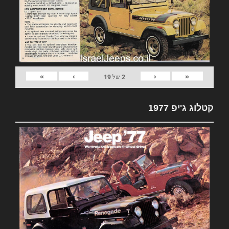
»
›
‹
«
2
של
19
קטלוג ג'יפ 1977