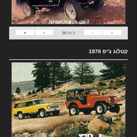
»
›
‹
«
1
של
36
קטלוג ג'יפ 1978