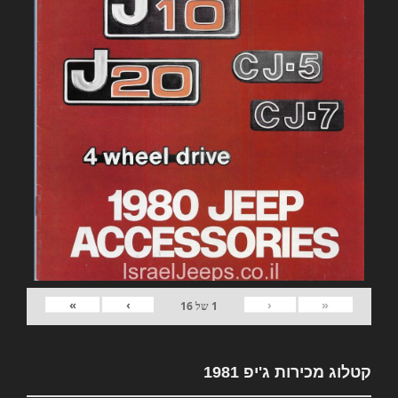
»
›
‹
«
1
של
16
קטלוג מכירות ג'יפ 1981