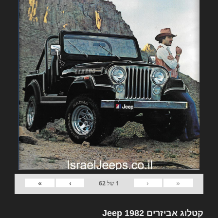
»
›
‹
«
1
של
62
קטלוג אביזרים 1982 Jeep