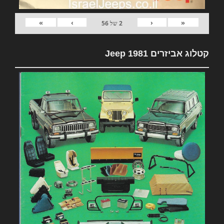
»
›
‹
«
2
של
56
קטלוג אביזרים 1981 Jeep