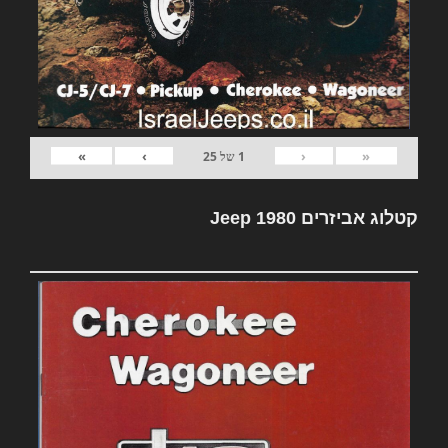
»
›
‹
«
1
של
25
קטלוג אביזרים Jeep 1980