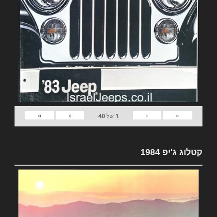
»
›
‹
«
1
של
40
קטלוג ג'יפ 1984