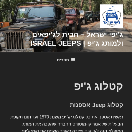
דילוג
לתוכן
ג'יפי ישראל – הבית לג'יפאים
ולמותג ג'יפ | ISRAEL JEEPS
תפריט
קטלוג ג'יפ
קטלוג Jeep אספנות
ראשית אספנו את כל
קטלוגי ג'יפ
משנת 1970 ועד תום תקופת
הבעלות של אמריקן-מוטורס החברה שהפכה את המותג
המופלא הזה לאייקוני וייצרה לאורך השנים את דגמי ג'יפי