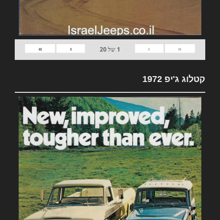
»
›
‹
«
1
של
20
קטלוג ג'יפ 1972