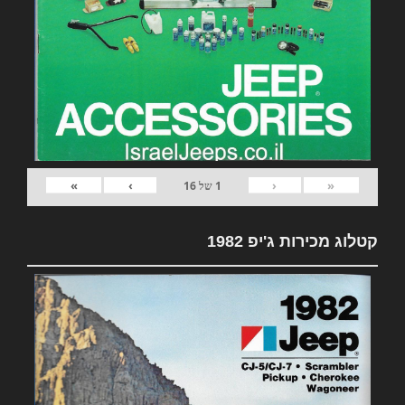
»
›
‹
«
1
של
16
קטלוג מכירות ג'יפ 1982