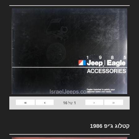
»
›
‹
«
1
של
16
קטלוג ג'יפ 1986