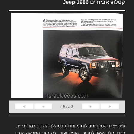
קטלוג אביזרים Jeep 1986
»
›
‹
«
2
של
19
ג'יפ ייצרו דגמים וחבילות מיוחדות במהלך השנים כמו רנגייד,
לרדו, גולדן-איגל ג'מבורי, הונצ'ו ועוד.. לשיחזור המראה הנכון