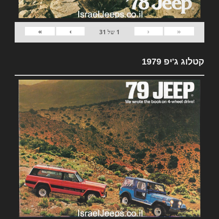
»
›
‹
«
1
של
31
קטלוג ג'יפ 1979