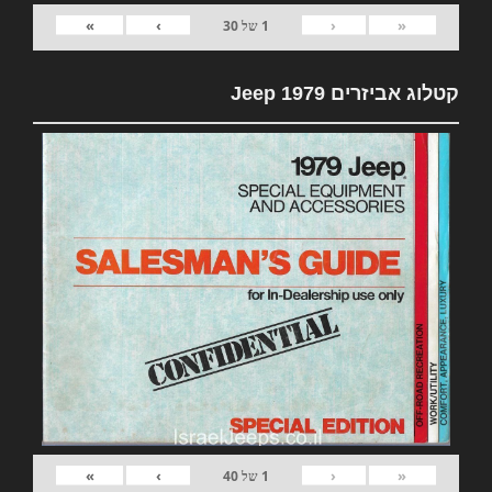
»
›
‹
«
1
של
30
קטלוג אביזרים 1979 Jeep
»
›
‹
«
1
של
40