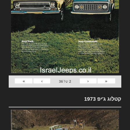
»
›
‹
«
2
של
36
קטלוג ג'יפ 1973