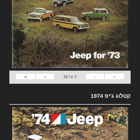
»
›
‹
«
1
של
23
קטלוג ג'יפ 1974