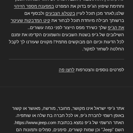
וחתימת שיפוץ הג'יפ בדוק את המפרט
במפענח מספר הזיהוי
שלנו,לאחר מכן תוכל לעיין
בקטלוג הצבעים
ולבסוף אם
ברשותך חבילה מיוחדת תוכל לבחור את
קיט המדבקות שעיטר
את הג'יפ
שלך כשירד מפס הייצור לפני כמה עשורים..
השילובים של ג'יפ בשנות השבעים והשמונים הקדימו את זמנם
לכל הדעות וכיום הם מבוקשים מתמיד! מקווים שעזרנו לך לקבל
החלטה לשחזר למקור.
לפרטים נוספים והצטרפות
לחצו פה
אתר ג'יפי ישראל אינו מקושר, מחובר, מורשה, מאושר או קשור
באופן רשמי לחברת ג'יפ, או לכל חברה בת שלה או שותפיה.
האתר הרשמי של ג'יפ נמצא בכתובת https://www.jeep.com.
השם "Jeep" וכן שמות קשורים, סימנים, סמלים ותמונות הם