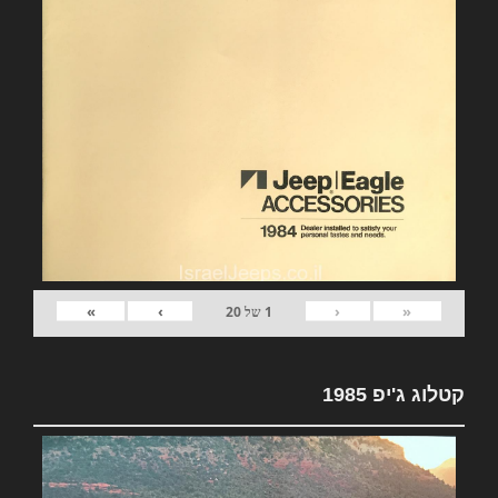
»
›
‹
«
1
של
20
קטלוג ג'יפ 1985