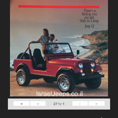
»
›
‹
«
1
של
27