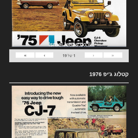
»
›
‹
«
1
של
19
קטלוג ג'יפ 1976