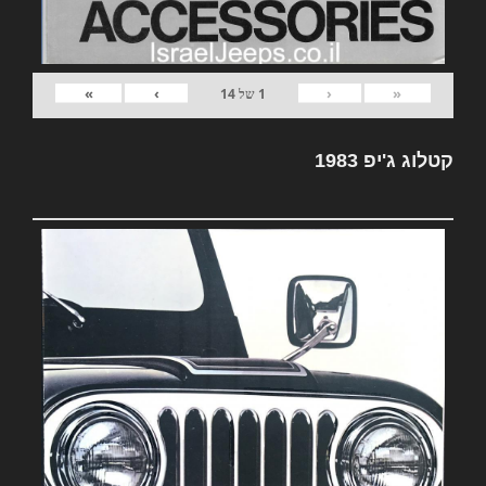
»
›
‹
«
1
של
14
קטלוג ג'יפ 1983