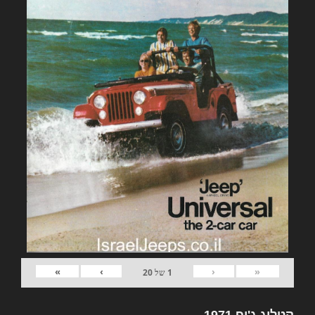
»
›
‹
«
1
של
20