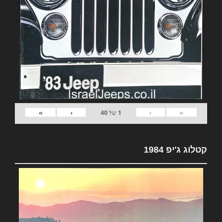
»
›
‹
«
1
של
40
קטלוג ג'יפ 1984