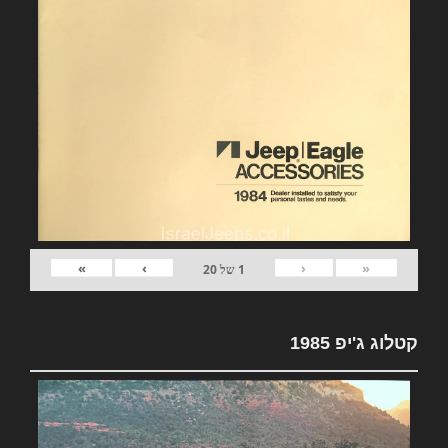
»
›
‹
«
1
של
20
קטלוג ג'יפ 1985