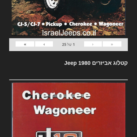
»
›
‹
«
1
של
25
קטלוג אביזרים Jeep 1980