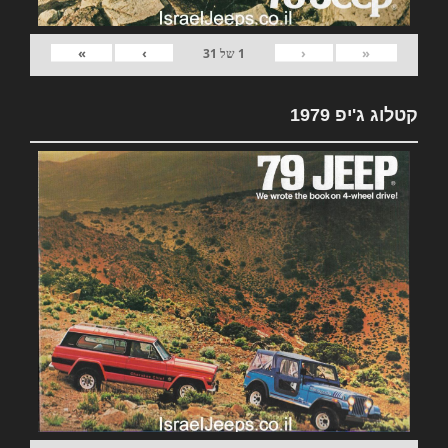
»
›
‹
«
1
של
31
קטלוג ג'יפ 1979