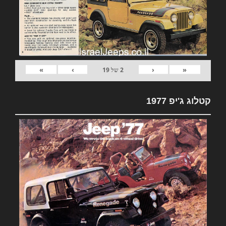
»
›
‹
«
2
של
19
קטלוג ג'יפ 1977