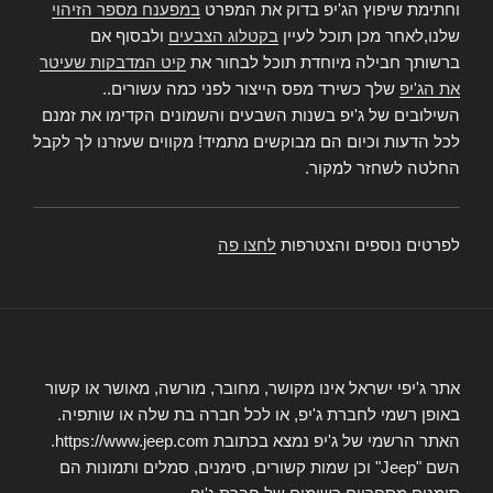
וחתימת שיפוץ הג'יפ בדוק את המפרט
במפענח מספר הזיהוי
שלנו,לאחר מכן תוכל לעיין
בקטלוג הצבעים
ולבסוף אם
ברשותך חבילה מיוחדת תוכל לבחור את
קיט המדבקות שעיטר
את הג'יפ
שלך כשירד מפס הייצור לפני כמה עשורים..
השילובים של ג'יפ בשנות השבעים והשמונים הקדימו את זמנם
לכל הדעות וכיום הם מבוקשים מתמיד! מקווים שעזרנו לך לקבל
החלטה לשחזר למקור.
לפרטים נוספים והצטרפות
לחצו פה
אתר ג'יפי ישראל אינו מקושר, מחובר, מורשה, מאושר או קשור
באופן רשמי לחברת ג'יפ, או לכל חברה בת שלה או שותפיה.
האתר הרשמי של ג'יפ נמצא בכתובת https://www.jeep.com.
השם "Jeep" וכן שמות קשורים, סימנים, סמלים ותמונות הם