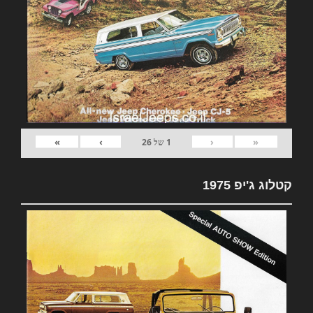
»
›
‹
«
1
של
26
קטלוג ג'יפ 1975