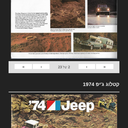
»
›
‹
«
2
של
23
קטלוג ג'יפ 1974