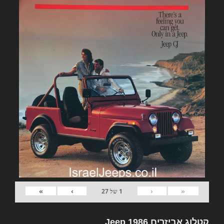
»
›
‹
«
1
של
27
קטלוג אביזרים Jeep 1986