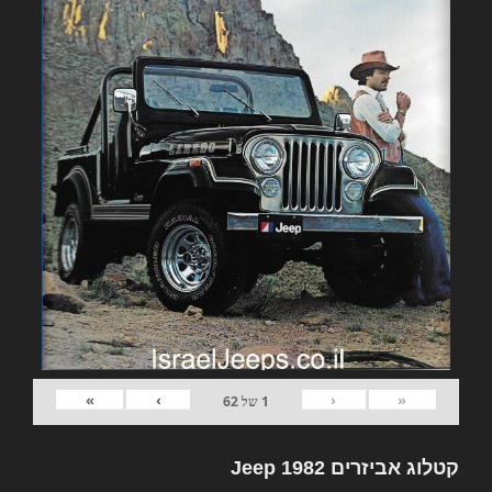
»
›
‹
«
1
של
62
קטלוג אביזרים 1982 Jeep