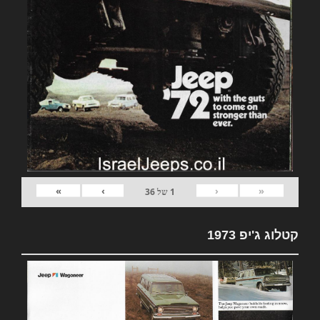
»
›
‹
«
1
של
36
קטלוג ג'יפ 1973