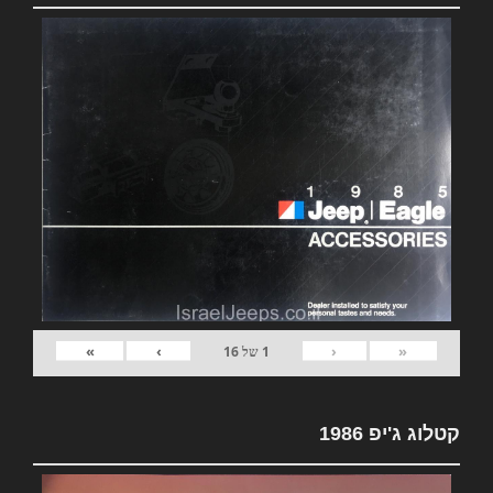
»
›
‹
«
1
של
16
קטלוג ג'יפ 1986