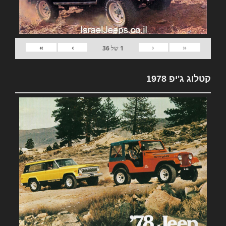
»
›
‹
«
1
של
36
קטלוג ג'יפ 1978