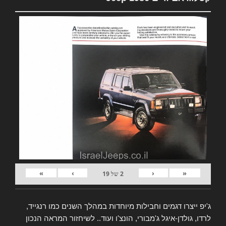
»
›
‹
«
2
של
19
ג'יפ ייצרו דגמים וחבילות מיוחדות במהלך השנים כמו רנגייד,
לרדו, גולדן-איגל ג'מבורי, הונצ'ו ועוד.. לשיחזור המראה הנכון