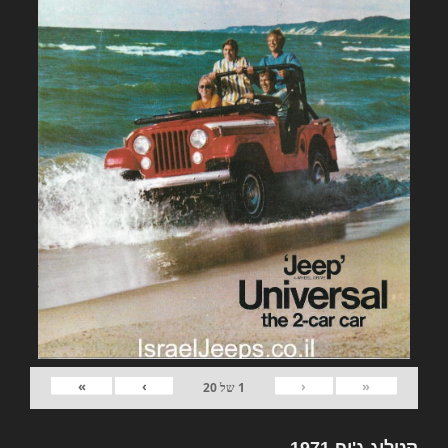
»
›
‹
«
1
של
20