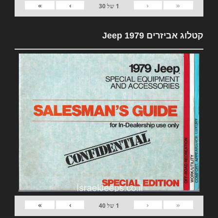
»
›
‹
«
1
של
30
קטלוג אביזרים 1979 Jeep
»
›
‹
«
1
של
40