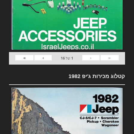
»
›
‹
«
1
של
16
קטלוג מכירות ג'יפ 1982