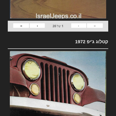
»
›
‹
«
1
של
20
קטלוג ג'יפ 1972