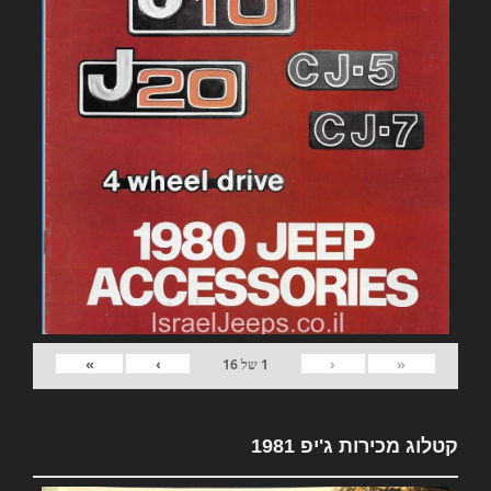
»
›
‹
«
1
של
16
קטלוג מכירות ג'יפ 1981