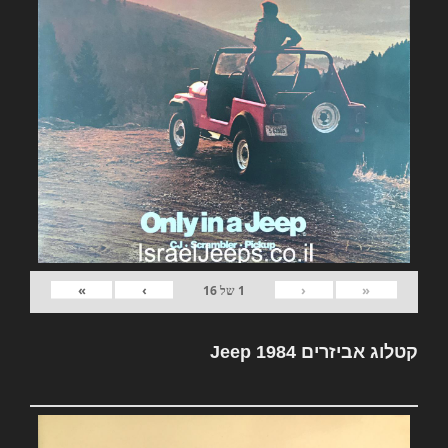
»
›
‹
«
1
של
16
קטלוג אביזרים Jeep 1984