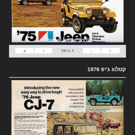
»
›
‹
«
1
של
19
קטלוג ג'יפ 1976