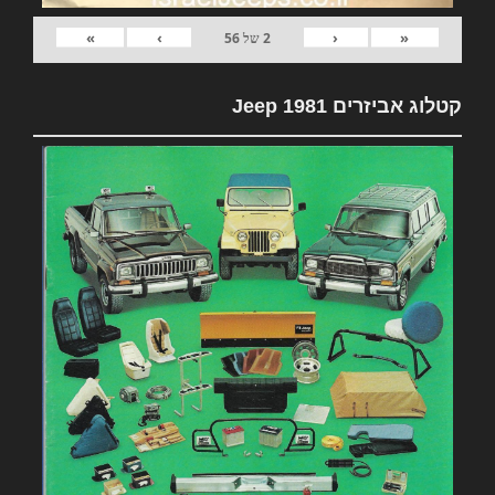
»
›
‹
«
2
של
56
קטלוג אביזרים 1981 Jeep