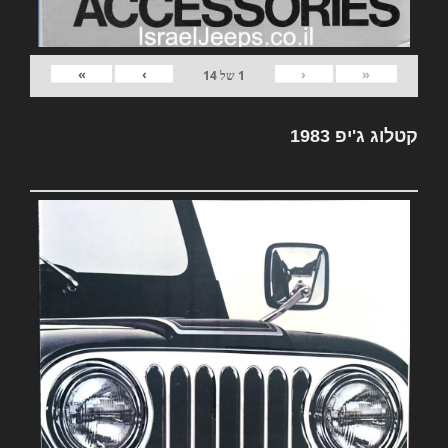
»
›
‹
«
1
של
14
קטלוג ג'יפ 1983