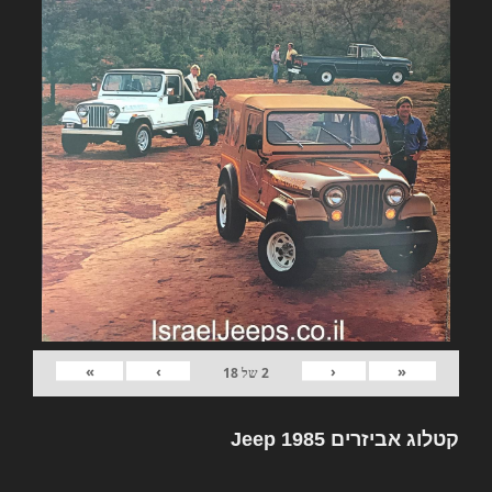
»
›
‹
«
2
של
18
קטלוג אביזרים Jeep 1985