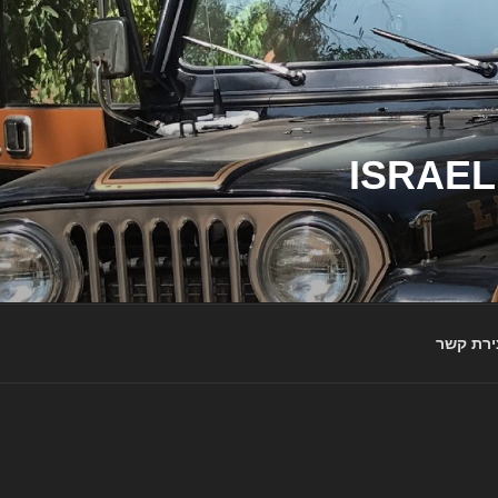
ג'יפי ישראל – הבית לג'יפאים ולמותג ג'יפ | ISRAEL
ירת קשר