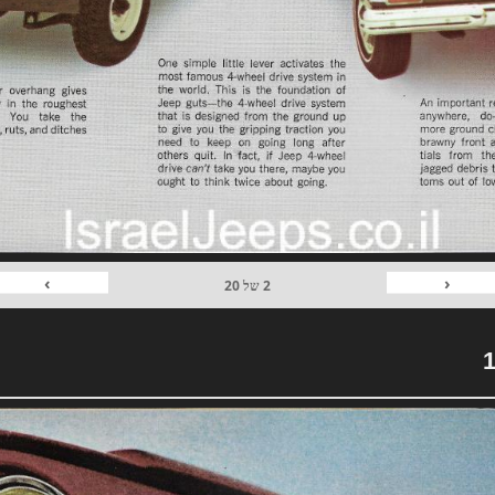
›
‹
2
של
20