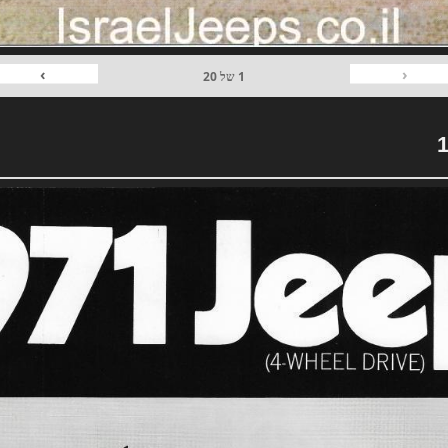
›
‹
1
של
20