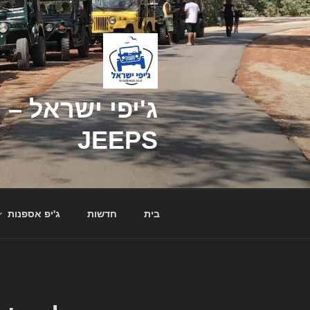
דילוג
לתוכן
JEEPS
בית
חדשות
ג'יפ אספנות