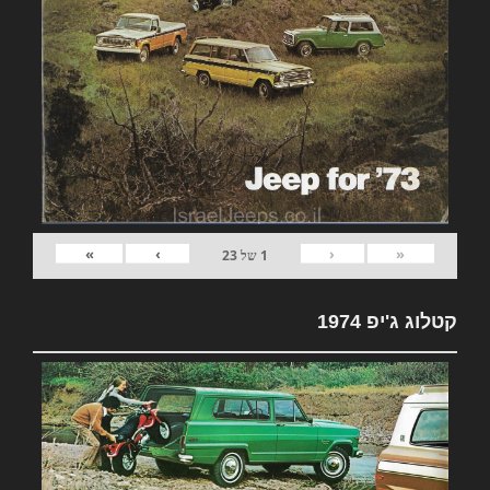
»
›
‹
«
1
של
23
קטלוג ג'יפ 1974