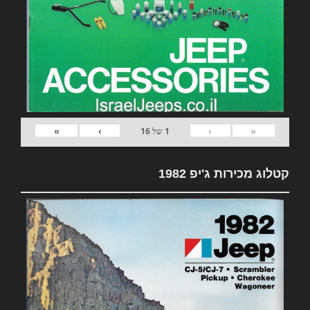
»
›
‹
«
1
של
16
קטלוג מכירות ג'יפ 1982