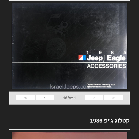
»
›
‹
«
1
של
16
קטלוג ג'יפ 1986