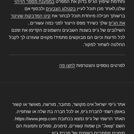
וחתימת שיפוץ הג'יפ בדוק את המפרט
במפענח מספר הזיהוי
שלנו,לאחר מכן תוכל לעיין
בקטלוג הצבעים
ולבסוף אם
ברשותך חבילה מיוחדת תוכל לבחור את
קיט המדבקות שעיטר
את הג'יפ
שלך כשירד מפס הייצור לפני כמה עשורים..
השילובים של ג'יפ בשנות השבעים והשמונים הקדימו את זמנם
לכל הדעות וכיום הם מבוקשים מתמיד! מקווים שעזרנו לך לקבל
החלטה לשחזר למקור.
לפרטים נוספים והצטרפות
לחצו פה
אתר ג'יפי ישראל אינו מקושר, מחובר, מורשה, מאושר או קשור
באופן רשמי לחברת ג'יפ, או לכל חברה בת שלה או שותפיה.
האתר הרשמי של ג'יפ נמצא בכתובת https://www.jeep.com.
השם "Jeep" וכן שמות קשורים, סימנים, סמלים ותמונות הם
סימנים מסחריים רשומים של חברת ג'יפ.