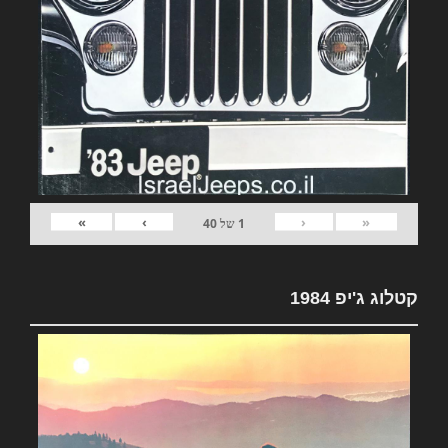
»
›
‹
«
1
של
40
קטלוג ג'יפ 1984