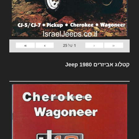
»
›
‹
«
1
של
25
קטלוג אביזרים Jeep 1980