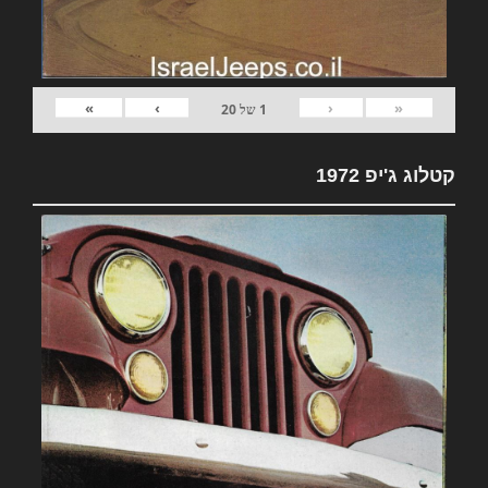
»
›
‹
«
1
של
20
קטלוג ג'יפ 1972