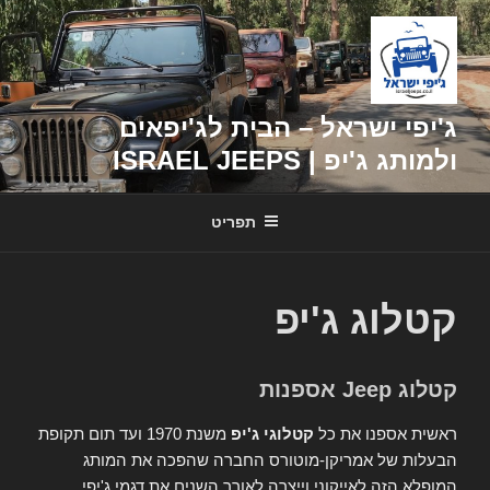
דילוג
לתוכן
ג'יפי ישראל – הבית לג'יפאים
ולמותג ג'יפ | ISRAEL JEEPS
תפריט
קטלוג ג'יפ
קטלוג Jeep אספנות
ראשית אספנו את כל
קטלוגי ג'יפ
משנת 1970 ועד תום תקופת
הבעלות של אמריקן-מוטורס החברה שהפכה את המותג
המופלא הזה לאייקוני וייצרה לאורך השנים את דגמי ג'יפי