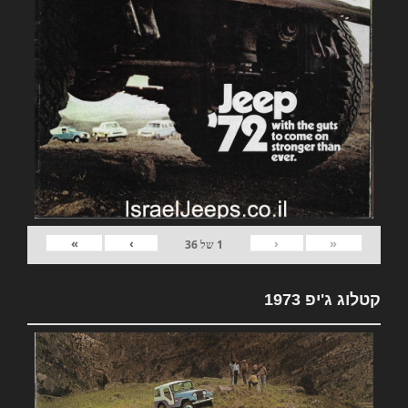
»
›
‹
«
1
של
36
קטלוג ג'יפ 1973