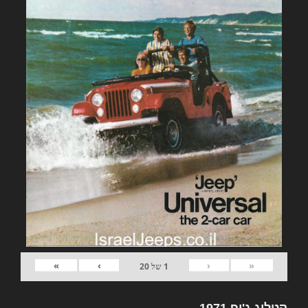
»
›
‹
«
1
של
20