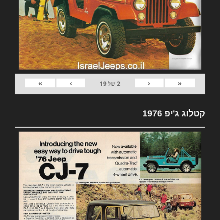
»
›
‹
«
2
של
19
קטלוג ג'יפ 1976