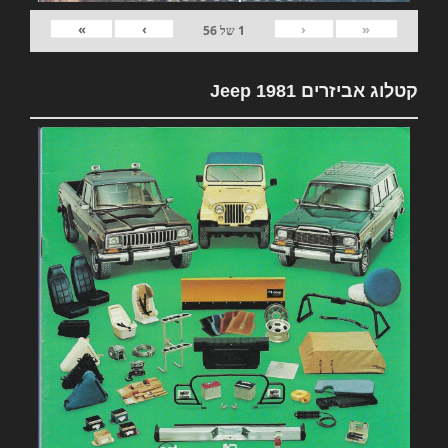
»
›
‹
«
1
של
56
קטלוג אביזרים 1981 Jeep