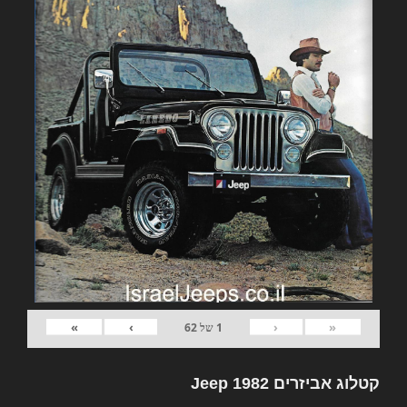
»
›
‹
«
1
של
62
קטלוג אביזרים 1982 Jeep