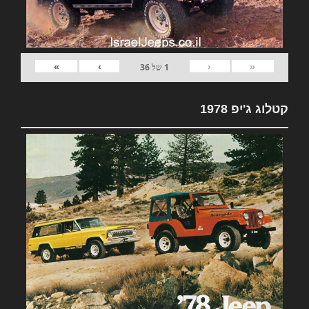
»
›
‹
«
1
של
36
קטלוג ג'יפ 1978