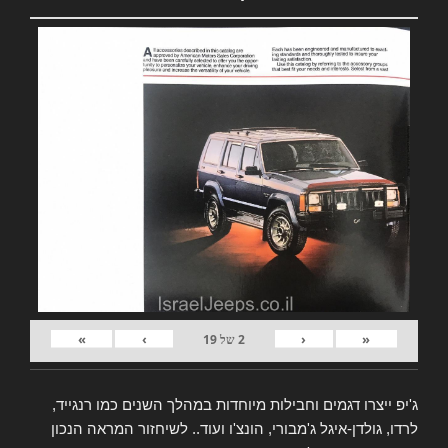
»
›
‹
«
2
של
19
ג'יפ ייצרו דגמים וחבילות מיוחדות במהלך השנים כמו רנגייד,
לרדו, גולדן-איגל ג'מבורי, הונצ'ו ועוד.. לשיחזור המראה הנכון