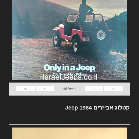
»
›
‹
«
1
של
16
קטלוג אביזרים Jeep 1984