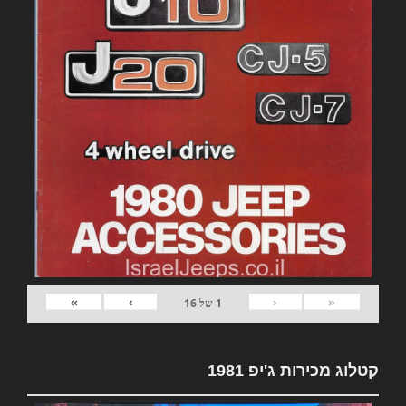
»
›
‹
«
1
של
16
קטלוג מכירות ג'יפ 1981