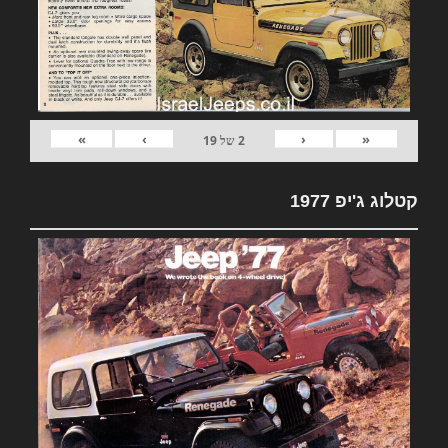
»
›
‹
«
2
של
19
קטלוג ג'יפ 1977