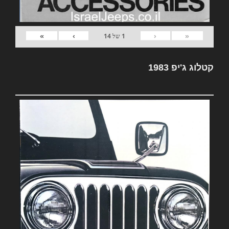
»
›
‹
«
1
של
14
קטלוג ג'יפ 1983