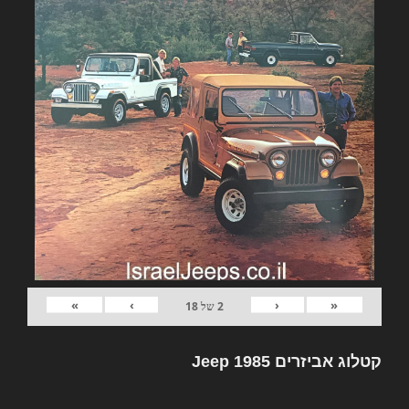
»
›
‹
«
2
של
18
קטלוג אביזרים Jeep 1985