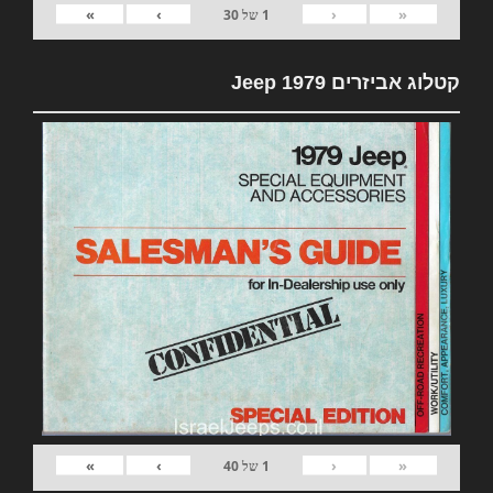
»
›
‹
«
1
של
30
קטלוג אביזרים 1979 Jeep
»
›
‹
«
1
של
40