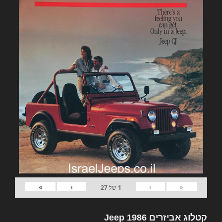
»
›
‹
«
1
של
27
קטלוג אביזרים Jeep 1986