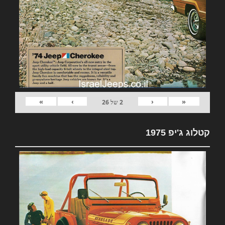
»
›
‹
«
2
של
26
קטלוג ג'יפ 1975