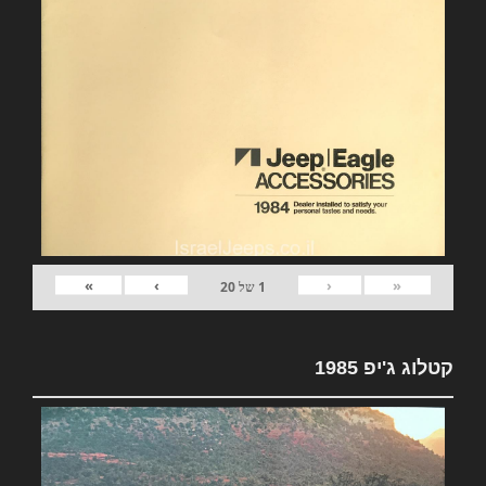
»
›
‹
«
1
של
20
קטלוג ג'יפ 1985