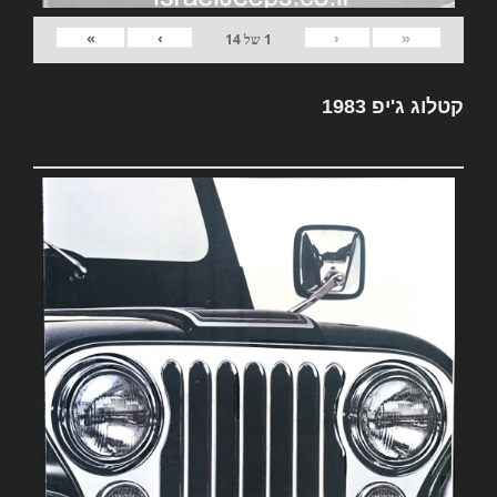
»
›
‹
«
1
של
14
קטלוג ג'יפ 1983