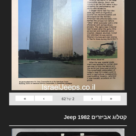
»
›
‹
«
2
של
62
קטלוג אביזרים 1982 Jeep