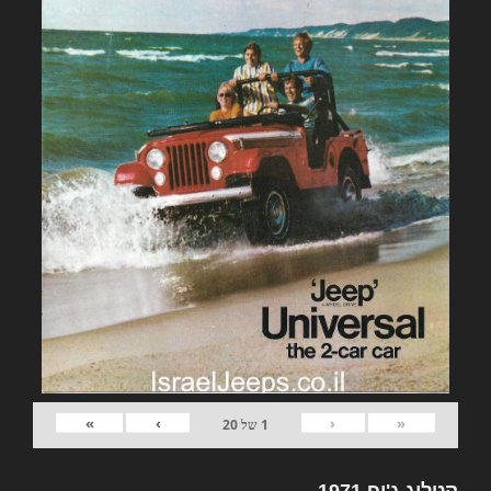
»
›
‹
«
1
של
20