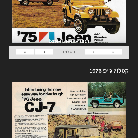
»
›
‹
«
1
של
19
קטלוג ג'יפ 1976