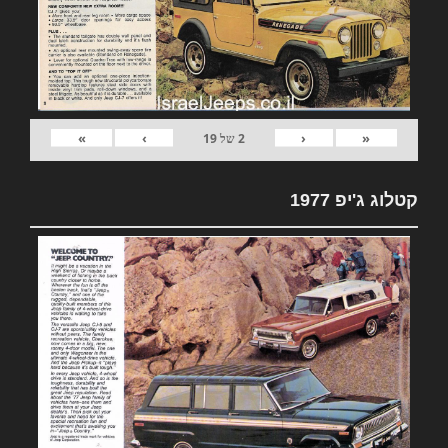
»
›
‹
«
2
של
19
קטלוג ג'יפ 1977