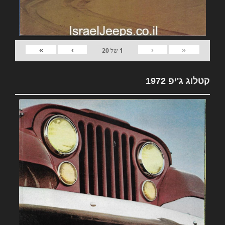
»
›
‹
«
1
של
20
קטלוג ג'יפ 1972