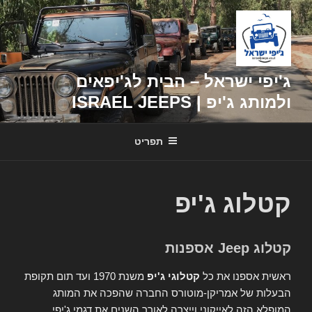
דילוג
לתוכן
ג'יפי ישראל – הבית לג'יפאים
ולמותג ג'יפ | ISRAEL JEEPS
תפריט
קטלוג ג'יפ
קטלוג Jeep אספנות
ראשית אספנו את כל
קטלוגי ג'יפ
משנת 1970 ועד תום תקופת
הבעלות של אמריקן-מוטורס החברה שהפכה את המותג
המופלא הזה לאייקוני וייצרה לאורך השנים את דגמי ג'יפי