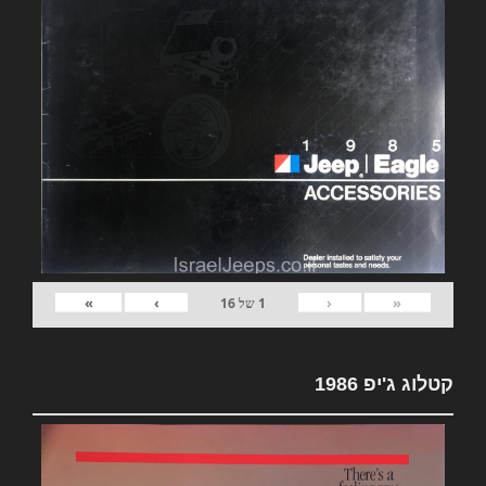
»
›
‹
«
1
של
16
קטלוג ג'יפ 1986