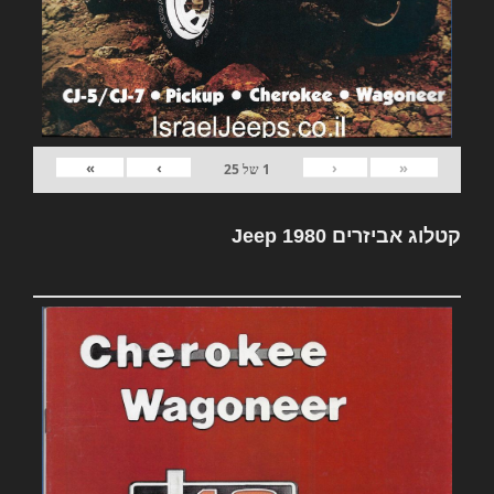
»
›
‹
«
1
של
25
קטלוג אביזרים Jeep 1980