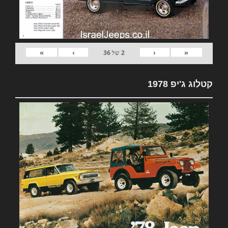
»
›
‹
«
2
של
36
קטלוג ג'יפ 1978