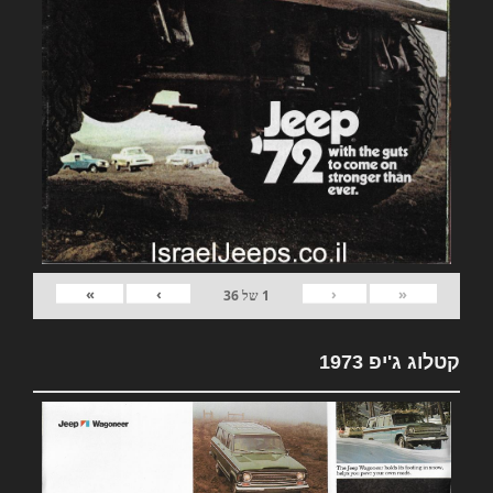
»
›
‹
«
1
של
36
קטלוג ג'יפ 1973