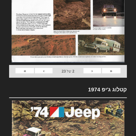
»
›
‹
«
2
של
23
קטלוג ג'יפ 1974