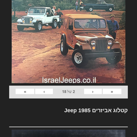
»
›
‹
«
2
של
18
קטלוג אביזרים Jeep 1985