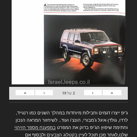
»
›
‹
«
2
של
19
ג'יפ ייצרו דגמים וחבילות מיוחדות במהלך השנים כמו רנגייד,
לרדו, גולדן-איגל ג'מבורי, הונצ'ו ועוד.. לשיחזור המראה הנכון
וחתימת שיפוץ הג'יפ בדוק את המפרט
במפענח מספר הזיהוי
שלנו,לאחר מכן תוכל לעיין
בקטלוג הצבעים
ולבסוף אם