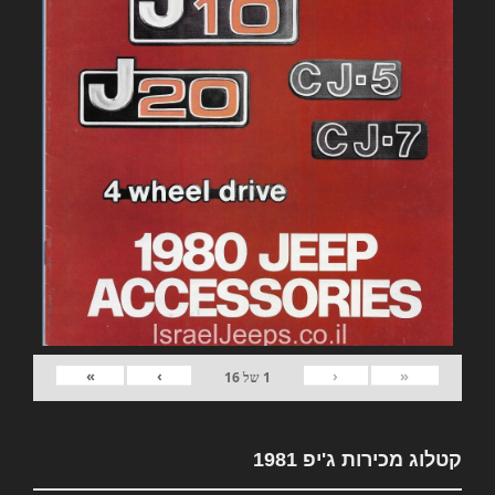
»
›
‹
«
1
של
16
קטלוג מכירות ג'יפ 1981