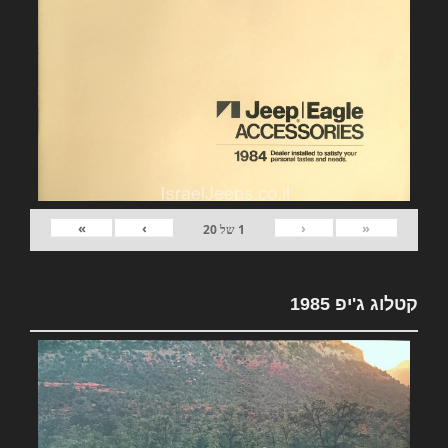
»
›
‹
«
1
של
20
קטלוג ג'יפ 1985