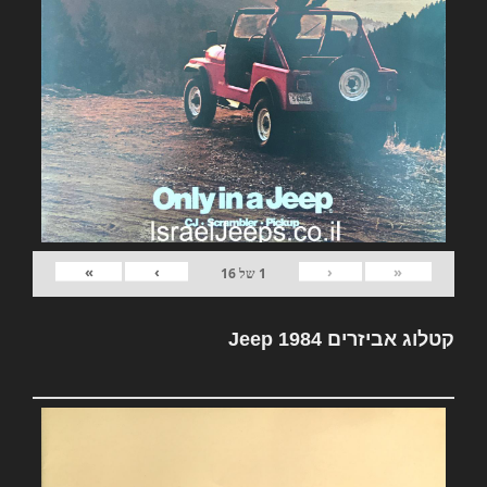
»
›
‹
«
1
של
16
קטלוג אביזרים Jeep 1984