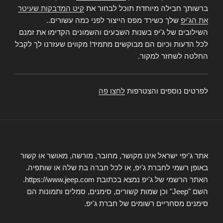
ברשותך חבילה מיוחדת תוכל לבחור את
קיט המדבקות שעיטר
את הג'יפ
שלך כשירד מפס הייצור לפני כמה עשורים..
השילובים של ג'יפ בשנות השבעים והשמונים הקדימו את זמנם
לכל הדעות וכיום הם מבוקשים מתמיד! מקווים שעזרנו לך לקבל
החלטה לשחזר למקור.
לפרטים נוספים והצטרפות
לחצו פה
אתר ג'יפי ישראל אינו מקושר, מחובר, מורשה, מאושר או קשור
באופן רשמי לחברת ג'יפ, או לכל חברה בת שלה או שותפיה.
האתר הרשמי של ג'יפ נמצא בכתובת https://www.jeep.com.
השם "Jeep" וכן שמות קשורים, סימנים, סמלים ותמונות הם
סימנים מסחריים רשומים של חברת ג'יפ.