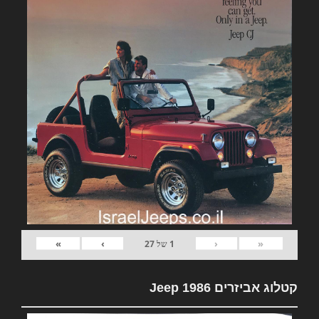
»
›
‹
«
1
של
27
קטלוג אביזרים Jeep 1986