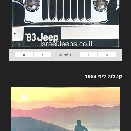
»
›
‹
«
1
של
40
קטלוג ג'יפ 1984