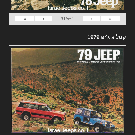
»
›
‹
«
1
של
31
קטלוג ג'יפ 1979