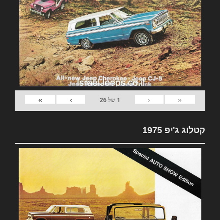
»
›
‹
«
1
של
26
קטלוג ג'יפ 1975