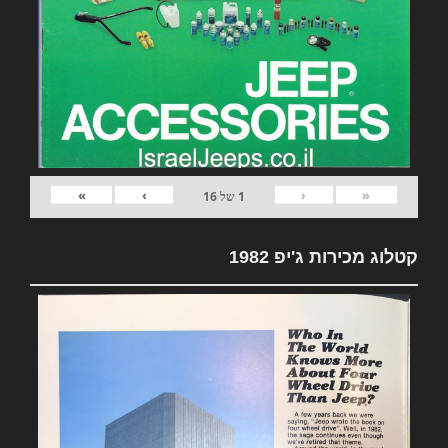
»
›
‹
«
1
של
16
קטלוג מכירות ג'יפ 1982