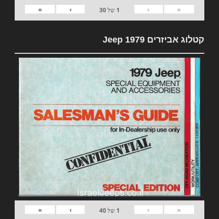
»
›
‹
«
1
של
30
קטלוג אביזרים 1979 Jeep
»
›
‹
«
1
של
40