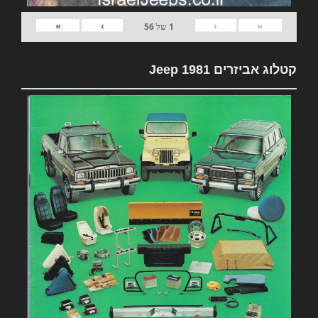
»
›
‹
«
1
של
56
קטלוג אביזרים 1981 Jeep