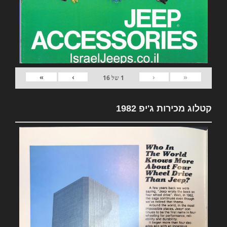
»
›
‹
«
1
של
16
קטלוג מכירות ג'יפ 1982