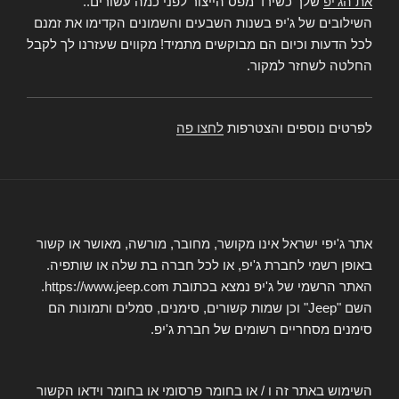
את הג'יפ
שלך כשירד מפס הייצור לפני כמה עשורים..
השילובים של ג'יפ בשנות השבעים והשמונים הקדימו את זמנם
לכל הדעות וכיום הם מבוקשים מתמיד! מקווים שעזרנו לך לקבל
החלטה לשחזר למקור.
לפרטים נוספים והצטרפות
לחצו פה
אתר ג'יפי ישראל אינו מקושר, מחובר, מורשה, מאושר או קשור
באופן רשמי לחברת ג'יפ, או לכל חברה בת שלה או שותפיה.
האתר הרשמי של ג'יפ נמצא בכתובת https://www.jeep.com.
השם "Jeep" וכן שמות קשורים, סימנים, סמלים ותמונות הם
סימנים מסחריים רשומים של חברת ג'יפ.
השימוש באתר זה ו / או בחומר פרסומי או בחומר וידאו הקשור