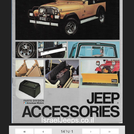
»
›
‹
«
1
של
14