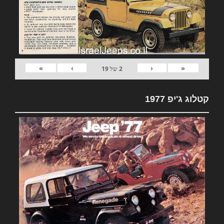
»
›
‹
«
2
של
19
קטלוג ג'יפ 1977