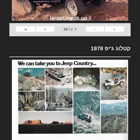
»
›
‹
«
1
של
36
קטלוג ג'יפ 1978