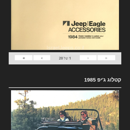
»
›
‹
«
1
של
20
קטלוג ג'יפ 1985