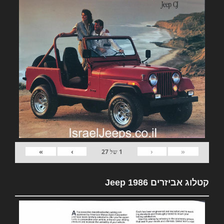
»
›
‹
«
1
של
27
קטלוג אביזרים Jeep 1986