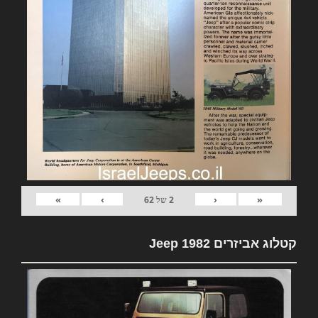
»
›
‹
«
2
של
62
קטלוג אביזרים 1982 Jeep