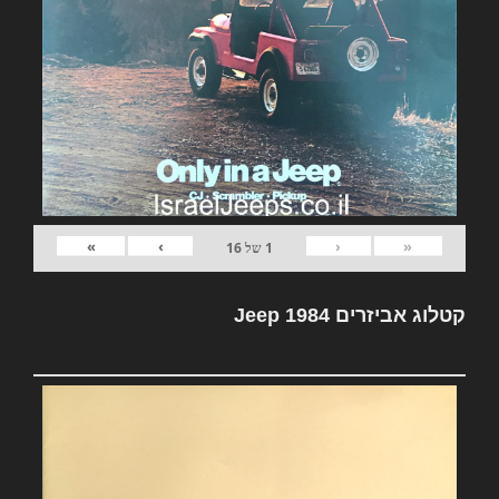
»
›
‹
«
1
של
16
קטלוג אביזרים Jeep 1984