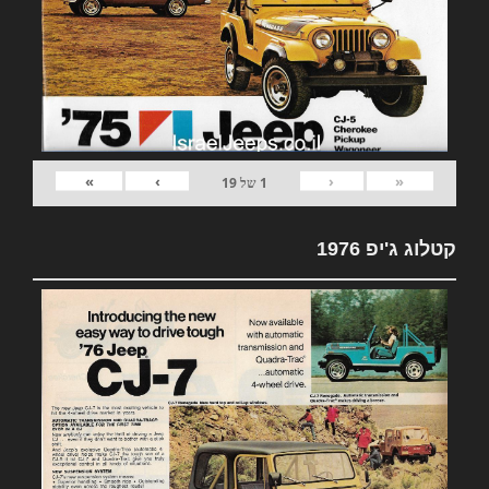
»
›
‹
«
1
של
19
קטלוג ג'יפ 1976