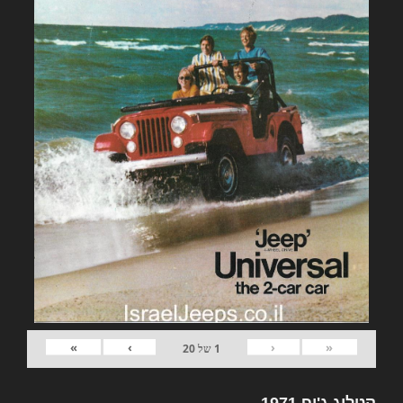
»
›
‹
«
1
של
20