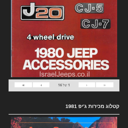
»
›
‹
«
1
של
16
קטלוג מכירות ג'יפ 1981