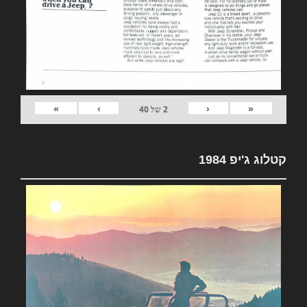
»
›
‹
«
2
של
40
קטלוג ג'יפ 1984