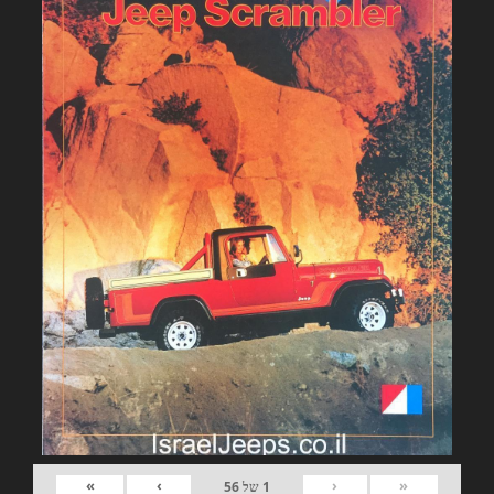
»
›
‹
«
1
של
56