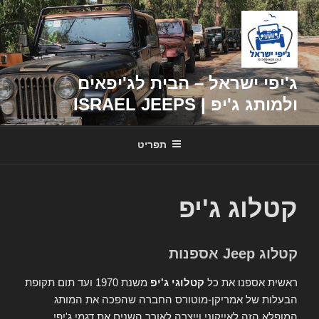
דילוג
לתוכן
ג'יפי ישראל – הבית לג'יפאים
ולמותג ג'יפ | ISRAEL JEEPS
תפריט
קטלוג ג'יפ
קטלוג Jeep אספנות
ראשית אספנו את כל
קטלוגי ג'יפ
משנת 1970 ועד תום תקופת
הבעלות של אמריקן-מוטורס החברה שהפכה את המותג
המופלא הזה לאייקוני וייצרה לאורך השנים את דגמי ג'יפי