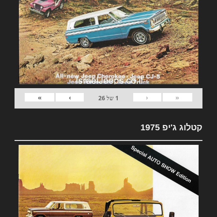
»
›
‹
«
1
של
26
קטלוג ג'יפ 1975