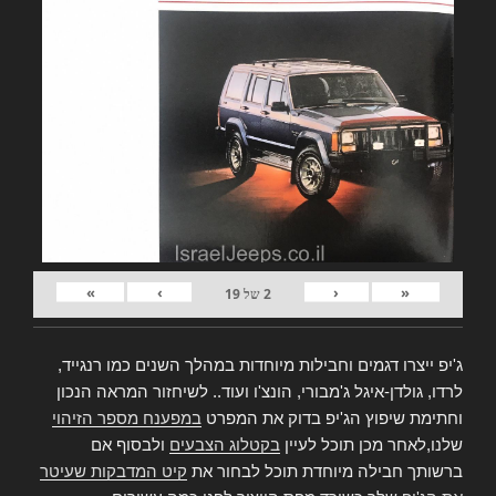
»
›
‹
«
2
של
19
ג'יפ ייצרו דגמים וחבילות מיוחדות במהלך השנים כמו רנגייד,
לרדו, גולדן-איגל ג'מבורי, הונצ'ו ועוד.. לשיחזור המראה הנכון
וחתימת שיפוץ הג'יפ בדוק את המפרט
במפענח מספר הזיהוי
שלנו,לאחר מכן תוכל לעיין
בקטלוג הצבעים
ולבסוף אם
ברשותך חבילה מיוחדת תוכל לבחור את
קיט המדבקות שעיטר