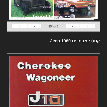
»
›
‹
«
2
של
25
קטלוג אביזרים Jeep 1980