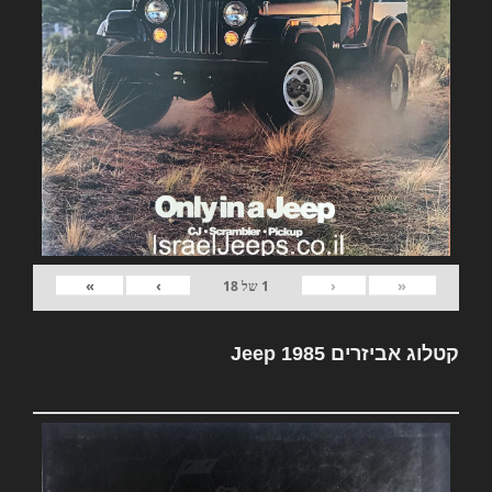
»
›
‹
«
1
של
18
קטלוג אביזרים Jeep 1985