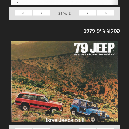
»
›
‹
«
2
של
31
קטלוג ג'יפ 1979