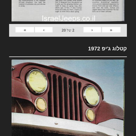
»
›
‹
«
2
של
20
קטלוג ג'יפ 1972