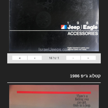
»
›
‹
«
1
של
16
קטלוג ג'יפ 1986