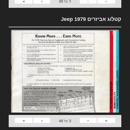
»
›
‹
«
1
של
30
קטלוג אביזרים 1979 Jeep
»
›
‹
«
3
של
40