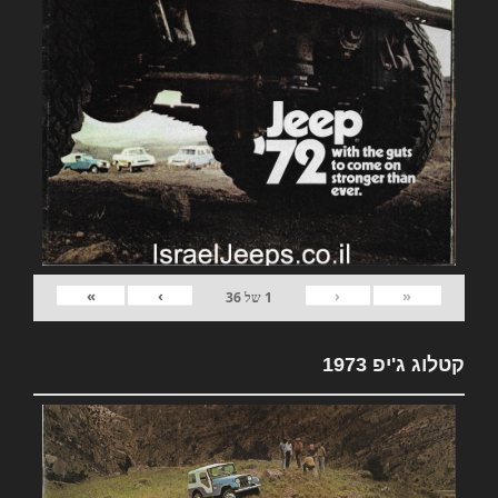
»
›
‹
«
1
של
36
קטלוג ג'יפ 1973