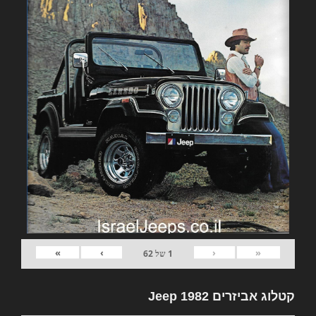
»
›
‹
«
1
של
62
קטלוג אביזרים 1982 Jeep