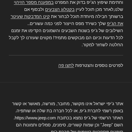
וחתימת שיפוץ הג'יפ בדוק את המפרט
במפענח מספר הזיהוי
שלנו,לאחר מכן תוכל לעיין
בקטלוג הצבעים
ולבסוף אם
ברשותך חבילה מיוחדת תוכל לבחור את
קיט המדבקות שעיטר
את הג'יפ
שלך כשירד מפס הייצור לפני כמה עשורים..
השילובים של ג'יפ בשנות השבעים והשמונים הקדימו את זמנם
לכל הדעות וכיום הם מבוקשים מתמיד! מקווים שעזרנו לך לקבל
החלטה לשחזר למקור.
לפרטים נוספים והצטרפות
לחצו פה
אתר ג'יפי ישראל אינו מקושר, מחובר, מורשה, מאושר או קשור
באופן רשמי לחברת ג'יפ, או לכל חברה בת שלה או שותפיה.
האתר הרשמי של ג'יפ נמצא בכתובת https://www.jeep.com.
השם "Jeep" וכן שמות קשורים, סימנים, סמלים ותמונות הם
סימנים מסחריים רשומים של חברת ג'יפ.