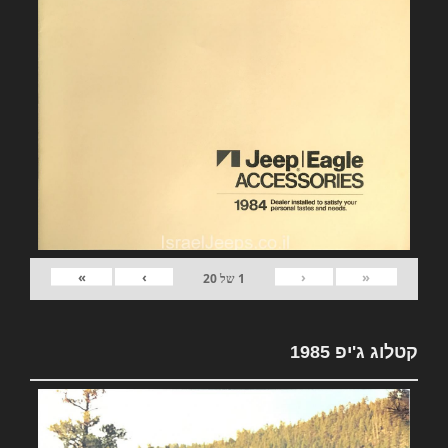
»
›
‹
«
1
של
20
קטלוג ג'יפ 1985