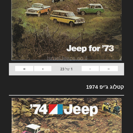
»
›
‹
«
1
של
23
קטלוג ג'יפ 1974