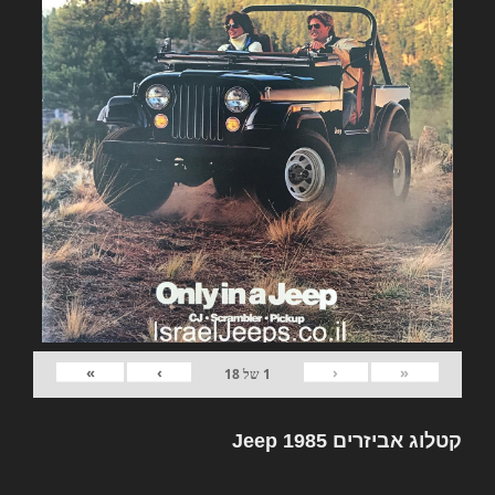
»
›
‹
«
1
של
18
קטלוג אביזרים Jeep 1985