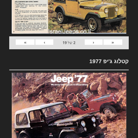
»
›
‹
«
2
של
19
קטלוג ג'יפ 1977