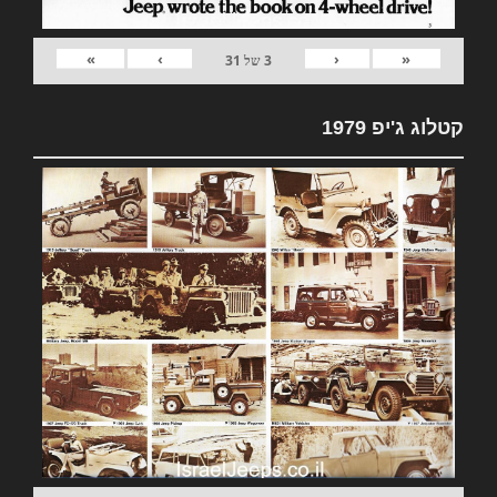
»
›
‹
«
3
של
31
קטלוג ג'יפ 1979