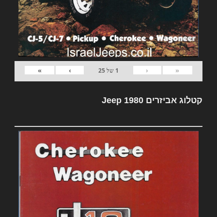
»
›
‹
«
1
של
25
קטלוג אביזרים Jeep 1980