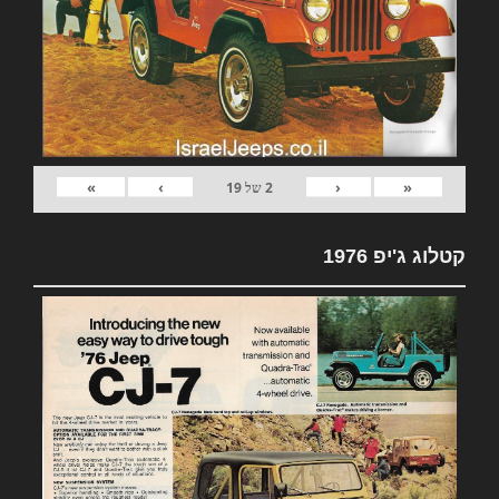
»
›
‹
«
2
של
19
קטלוג ג'יפ 1976