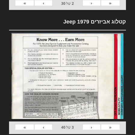
»
›
‹
«
2
של
30
קטלוג אביזרים 1979 Jeep
»
›
‹
«
3
של
40