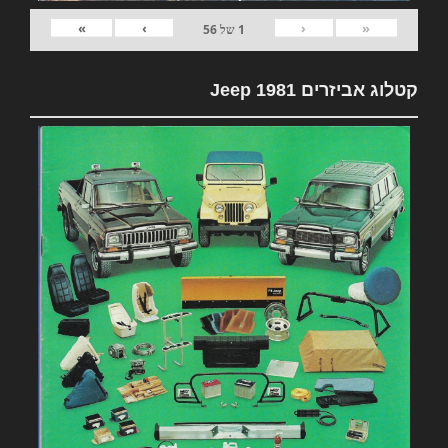
»
›
‹
«
1
של
56
קטלוג אביזרים 1981 Jeep