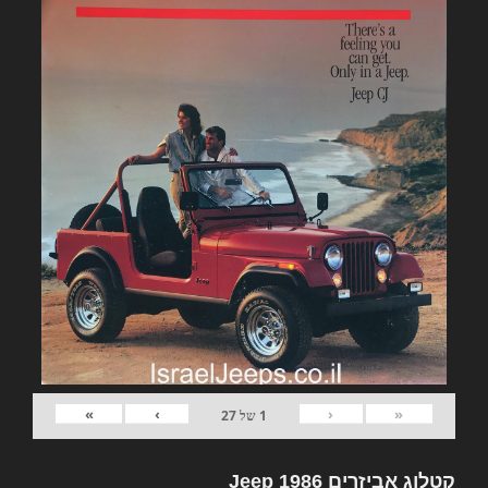
»
›
‹
«
1
של
27
קטלוג אביזרים Jeep 1986