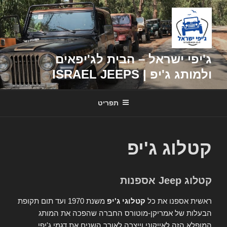
דילוג
לתוכן
ג'יפי ישראל – הבית לג'יפאים
ולמותג ג'יפ | ISRAEL JEEPS
תפריט
קטלוג ג'יפ
קטלוג Jeep אספנות
ראשית אספנו את כל
קטלוגי ג'יפ
משנת 1970 ועד תום תקופת
הבעלות של אמריקן-מוטורס החברה שהפכה את המותג
המופלא הזה לאייקוני וייצרה לאורך השנים את דגמי ג'יפי