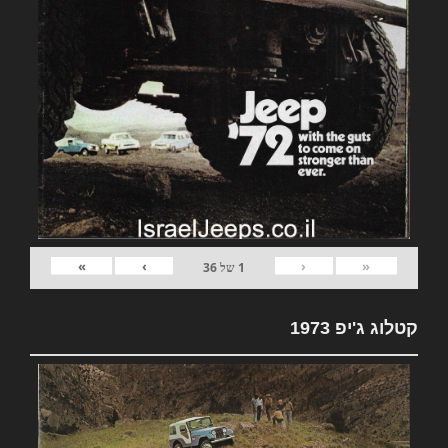
»
›
‹
«
1
של
36
קטלוג ג'יפ 1973