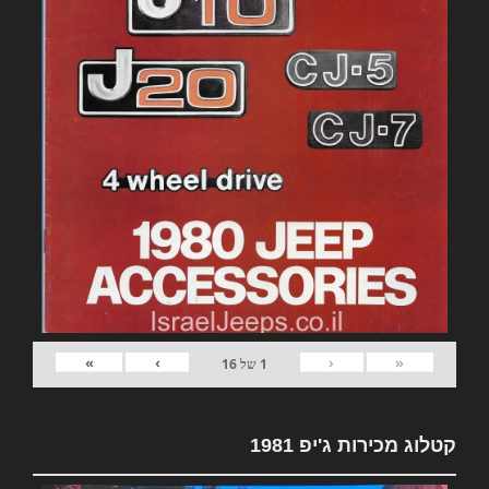
»
›
‹
«
1
של
16
קטלוג מכירות ג'יפ 1981