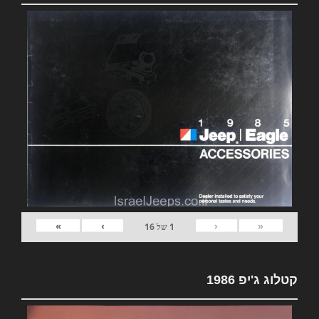
»
›
‹
«
1
של
16
קטלוג ג'יפ 1986