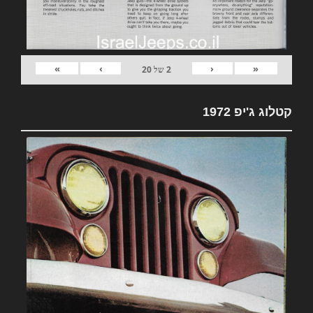
»
›
‹
«
2
של
20
קטלוג ג'יפ 1972