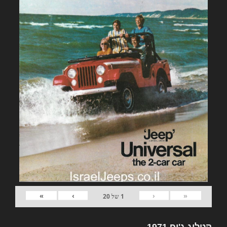
»
›
‹
«
1
של
20