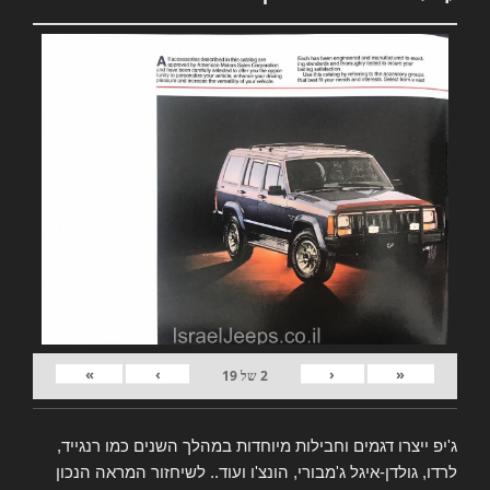
»
›
‹
«
2
של
19
ג'יפ ייצרו דגמים וחבילות מיוחדות במהלך השנים כמו רנגייד,
לרדו, גולדן-איגל ג'מבורי, הונצ'ו ועוד.. לשיחזור המראה הנכון