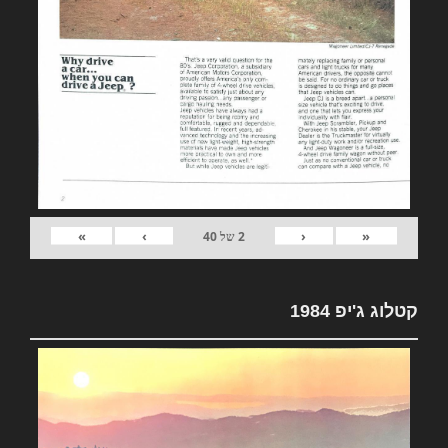
»
›
‹
«
2
של
40
קטלוג ג'יפ 1984