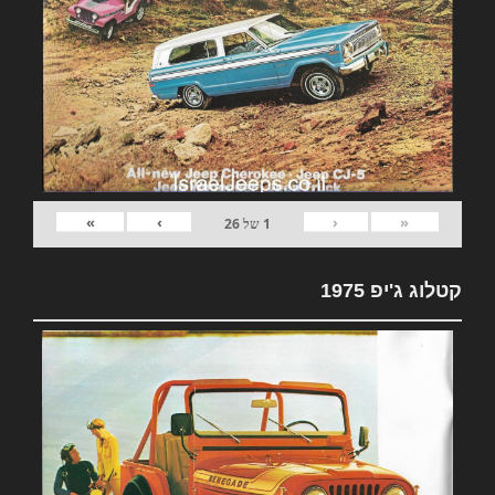
»
›
‹
«
1
של
26
קטלוג ג'יפ 1975