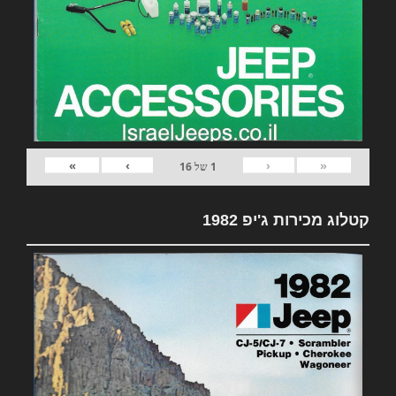
»
›
‹
«
1
של
16
קטלוג מכירות ג'יפ 1982