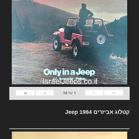
»
›
‹
«
1
של
16
קטלוג אביזרים Jeep 1984