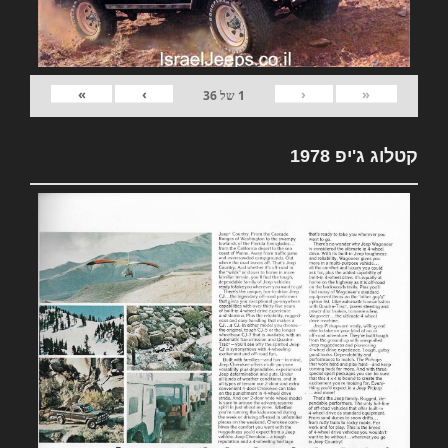
»
›
‹
«
1
של
36
קטלוג ג'יפ 1978