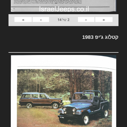
»
›
‹
«
2
של
14
קטלוג ג'יפ 1983