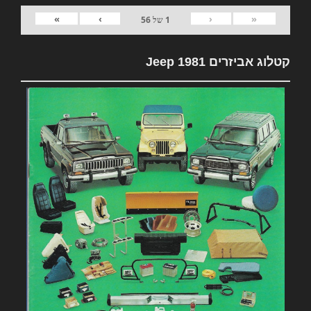
»
›
‹
«
1
של
56
קטלוג אביזרים 1981 Jeep