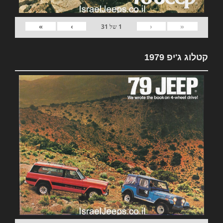
»
›
‹
«
1
של
31
קטלוג ג'יפ 1979