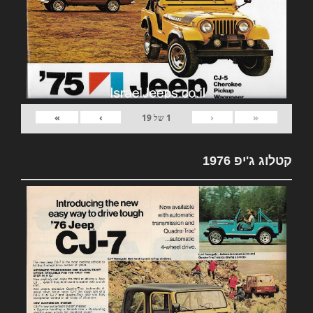
»
›
‹
«
1
של
19
קטלוג ג'יפ 1976