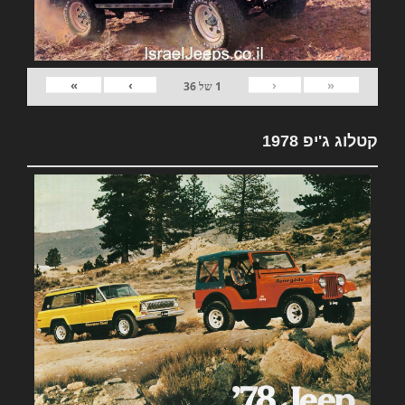
»
›
‹
«
1
של
36
קטלוג ג'יפ 1978