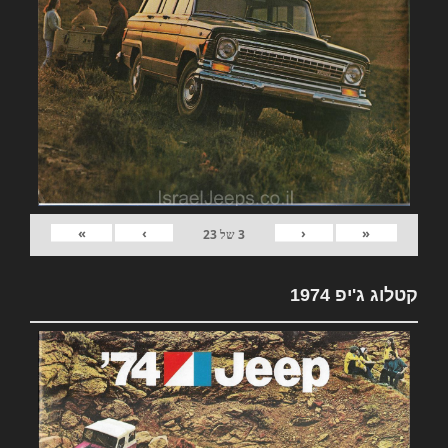
»
›
‹
«
3
של
23
קטלוג ג'יפ 1974