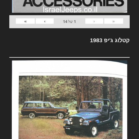
»
›
‹
«
1
של
14
קטלוג ג'יפ 1983