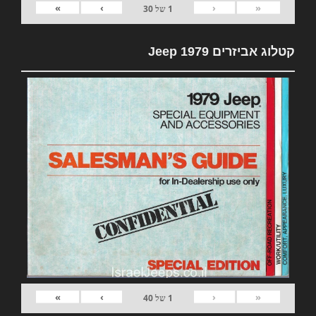
»
›
‹
«
1
של
30
קטלוג אביזרים 1979 Jeep
»
›
‹
«
1
של
40