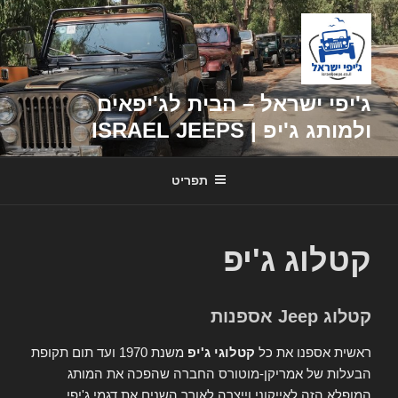
דילוג
לתוכן
ג'יפי ישראל – הבית לג'יפאים
ולמותג ג'יפ | ISRAEL JEEPS
תפריט
קטלוג ג'יפ
קטלוג Jeep אספנות
ראשית אספנו את כל
קטלוגי ג'יפ
משנת 1970 ועד תום תקופת
הבעלות של אמריקן-מוטורס החברה שהפכה את המותג
המופלא הזה לאייקוני וייצרה לאורך השנים את דגמי ג'יפי