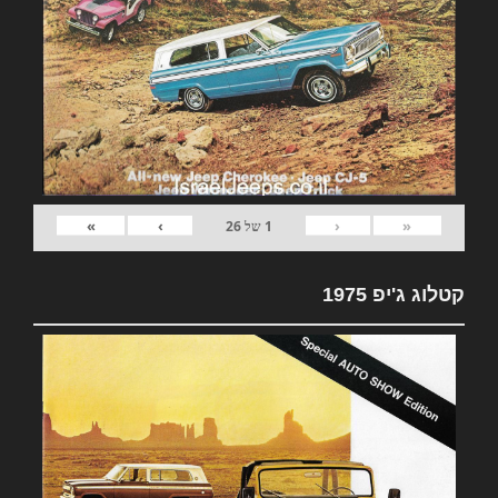
»
›
‹
«
1
של
26
קטלוג ג'יפ 1975