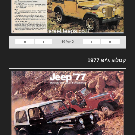
»
›
‹
«
2
של
19
קטלוג ג'יפ 1977