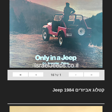
»
›
‹
«
1
של
16
קטלוג אביזרים Jeep 1984