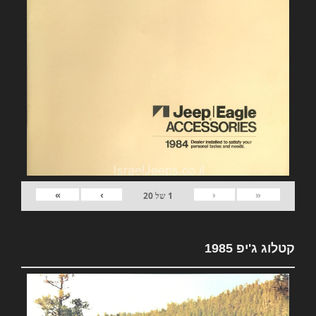
»
›
‹
«
1
של
20
קטלוג ג'יפ 1985