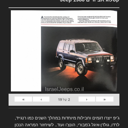
»
›
‹
«
2
של
19
ג'יפ ייצרו דגמים וחבילות מיוחדות במהלך השנים כמו רנגייד,
לרדו, גולדן-איגל ג'מבורי, הונצ'ו ועוד.. לשיחזור המראה הנכון