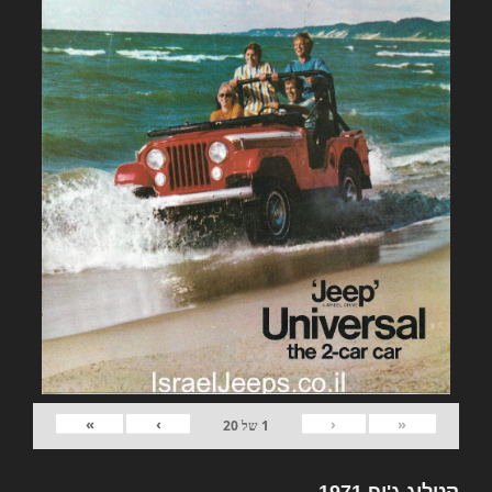
»
›
‹
«
1
של
20