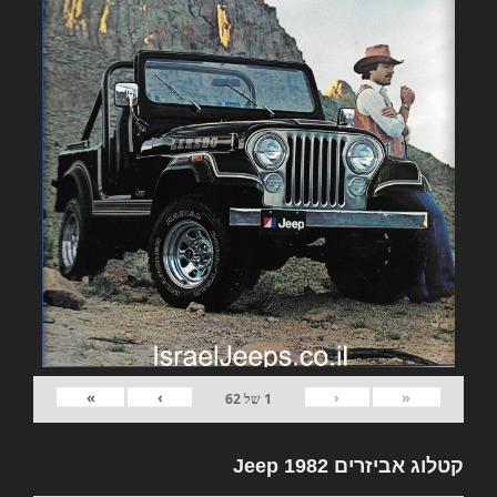
»
›
‹
«
1
של
62
קטלוג אביזרים 1982 Jeep