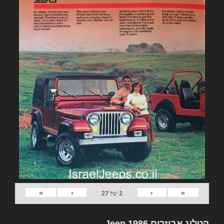
»
›
‹
«
2
של
27
קטלוג אביזרים Jeep 1986