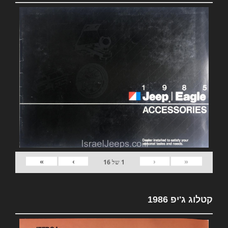
»
›
‹
«
1
של
16
קטלוג ג'יפ 1986