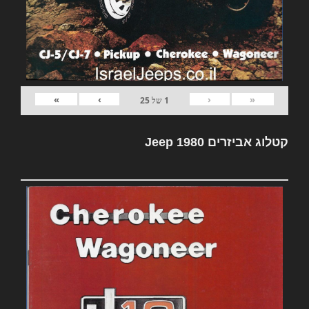
»
›
‹
«
1
של
25
קטלוג אביזרים Jeep 1980