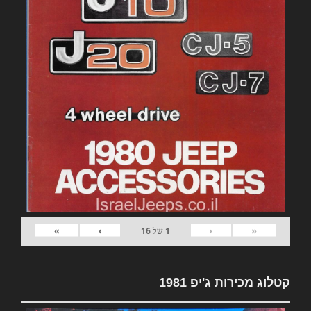
»
›
‹
«
1
של
16
קטלוג מכירות ג'יפ 1981