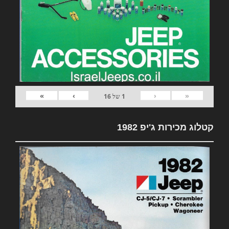
»
›
‹
«
1
של
16
קטלוג מכירות ג'יפ 1982