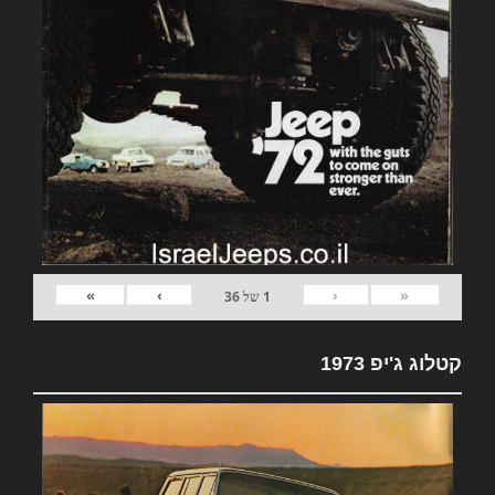
»
›
‹
«
1
של
36
קטלוג ג'יפ 1973