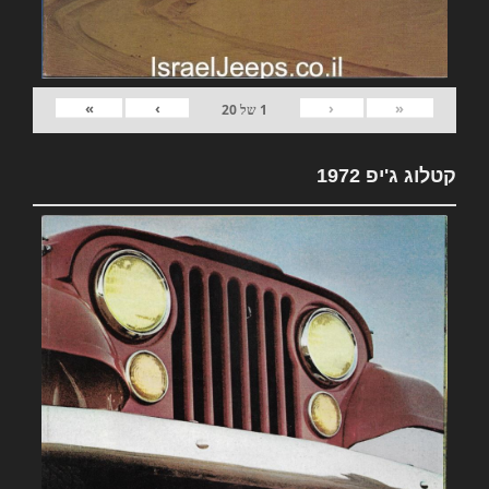
»
›
‹
«
1
של
20
קטלוג ג'יפ 1972