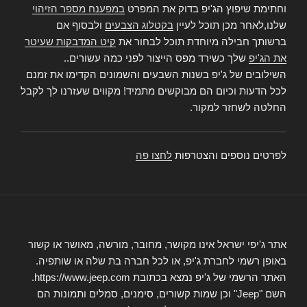
וחתימת שיפוץ הג'יפ בדוק את המפרט
במפענח מספר הזיהוי
שלנו,לאחר מכן תוכל לעיין
בקטלוג הצבעים
ולבסוף אם
ברשותך חבילה מיוחדת תוכל לבחור את
קיט המדבקות שעיטר
את הג'יפ
שלך כשירד מפס הייצור לפני כמה עשורים..
השילובים של ג'יפ בשנות השבעים והשמונים הקדימו את זמנם
לכל הדעות וכיום הם מבוקשים מתמיד! מקווים שעזרנו לך לקבל
החלטה לשחזר למקור.
לפרטים נוספים והצטרפות
לחצו פה
אתר ג'יפי ישראל אינו מקושר, מחובר, מורשה, מאושר או קשור
באופן רשמי לחברת ג'יפ, או לכל חברה בת שלה או שותפיה.
האתר הרשמי של ג'יפ נמצא בכתובת https://www.jeep.com.
השם "Jeep" וכן שמות קשורים, סימנים, סמלים ותמונות הם