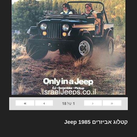
»
›
‹
«
1
של
18
קטלוג אביזרים Jeep 1985