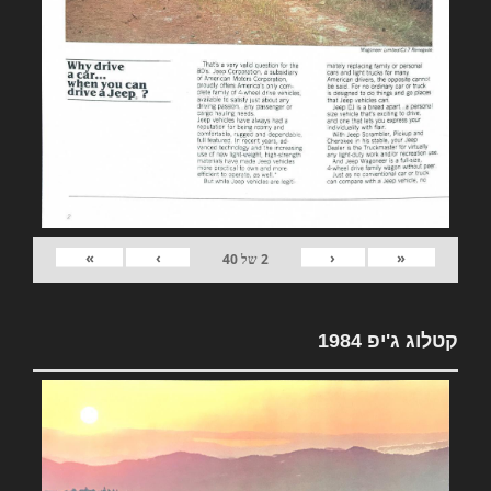
»
›
‹
«
2
של
40
קטלוג ג'יפ 1984