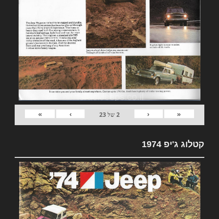
»
›
‹
«
2
של
23
קטלוג ג'יפ 1974