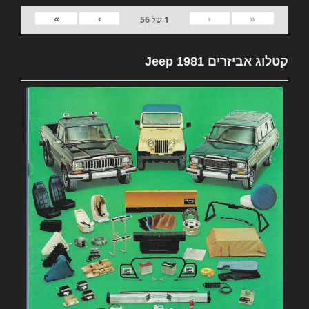
»
›
‹
«
1
של
56
קטלוג אביזרים 1981 Jeep