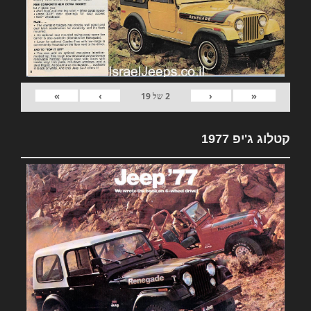
»
›
‹
«
2
של
19
קטלוג ג'יפ 1977