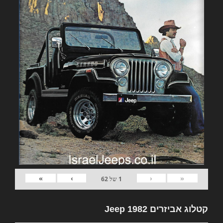
»
›
‹
«
1
של
62
קטלוג אביזרים 1982 Jeep