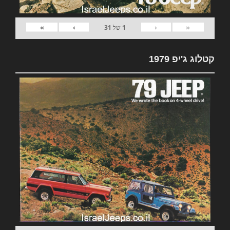
»
›
‹
«
1
של
31
קטלוג ג'יפ 1979