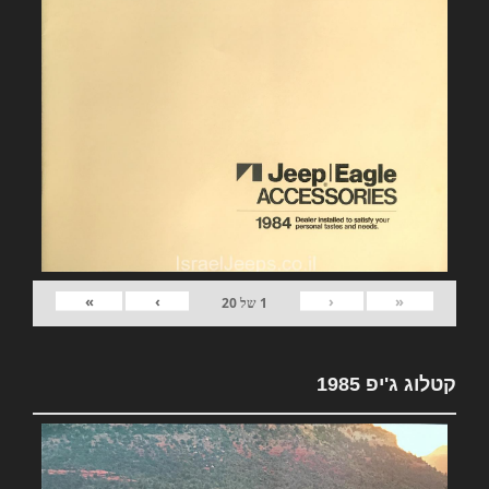
»
›
‹
«
1
של
20
קטלוג ג'יפ 1985