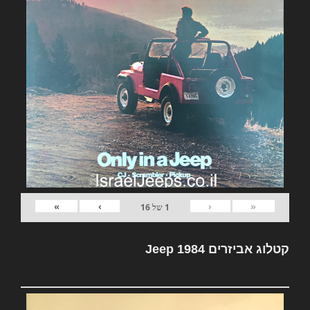
»
›
‹
«
1
של
16
קטלוג אביזרים Jeep 1984