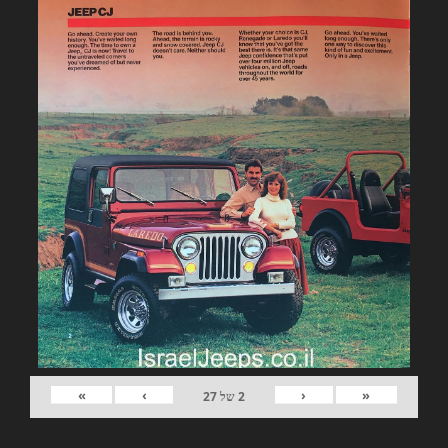
»
›
‹
«
2
של
27