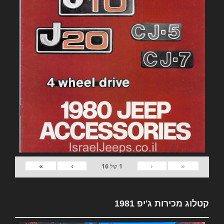
»
›
‹
«
1
של
16
קטלוג מכירות ג'יפ 1981