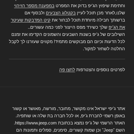
וחתימת שיפוץ הג'יפ בדוק את המפרט
במפענח מספר הזיהוי
שלנו,לאחר מכן תוכל לעיין
בקטלוג הצבעים
ולבסוף אם
ברשותך חבילה מיוחדת תוכל לבחור את
קיט המדבקות שעיטר
את הג'יפ
שלך כשירד מפס הייצור לפני כמה עשורים..
השילובים של ג'יפ בשנות השבעים והשמונים הקדימו את זמנם
לכל הדעות וכיום הם מבוקשים מתמיד! מקווים שעזרנו לך לקבל
החלטה לשחזר למקור.
לפרטים נוספים והצטרפות
לחצו פה
אתר ג'יפי ישראל אינו מקושר, מחובר, מורשה, מאושר או קשור
באופן רשמי לחברת ג'יפ, או לכל חברה בת שלה או שותפיה.
האתר הרשמי של ג'יפ נמצא בכתובת https://www.jeep.com.
השם "Jeep" וכן שמות קשורים, סימנים, סמלים ותמונות הם