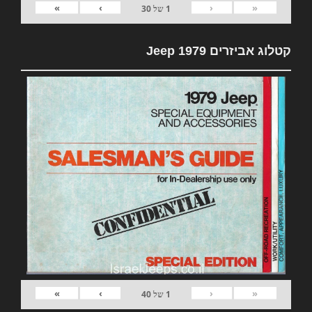
»
›
‹
«
1
של
30
קטלוג אביזרים 1979 Jeep
»
›
‹
«
1
של
40