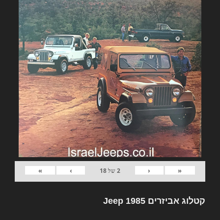
»
›
‹
«
2
של
18
קטלוג אביזרים Jeep 1985