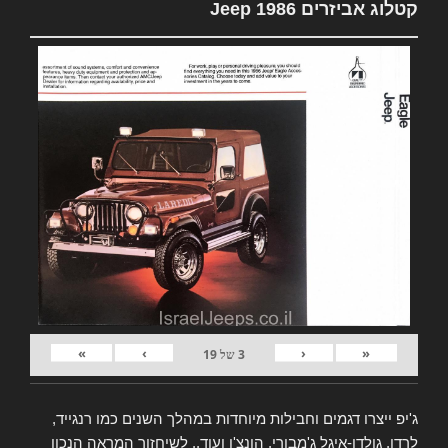
קטלוג אביזרים Jeep 1986
»
›
‹
«
3
של
19
ג'יפ ייצרו דגמים וחבילות מיוחדות במהלך השנים כמו רנגייד,
לרדו, גולדן-איגל ג'מבורי, הונצ'ו ועוד.. לשיחזור המראה הנכון