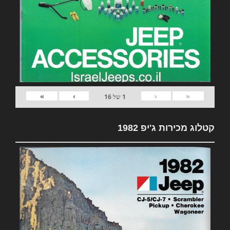
»
›
‹
«
1
של
16
קטלוג מכירות ג'יפ 1982