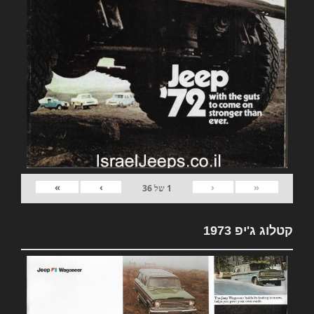
»
›
‹
«
1
של
36
קטלוג ג'יפ 1973