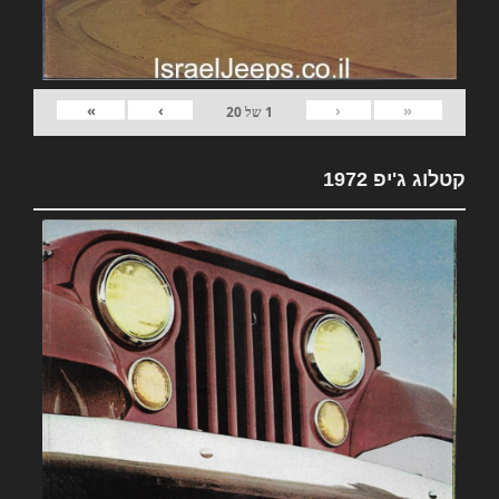
»
›
‹
«
1
של
20
קטלוג ג'יפ 1972