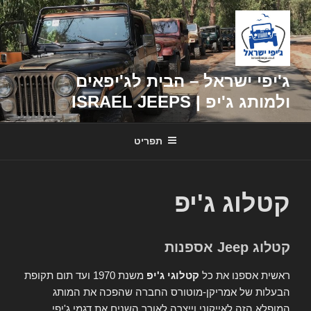
דילוג
לתוכן
ג'יפי ישראל – הבית לג'יפאים
ולמותג ג'יפ | ISRAEL JEEPS
תפריט
קטלוג ג'יפ
קטלוג Jeep אספנות
ראשית אספנו את כל
קטלוגי ג'יפ
משנת 1970 ועד תום תקופת
הבעלות של אמריקן-מוטורס החברה שהפכה את המותג
המופלא הזה לאייקוני וייצרה לאורך השנים את דגמי ג'יפי