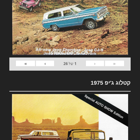
»
›
‹
«
1
של
26
קטלוג ג'יפ 1975