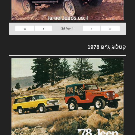
»
›
‹
«
1
של
36
קטלוג ג'יפ 1978