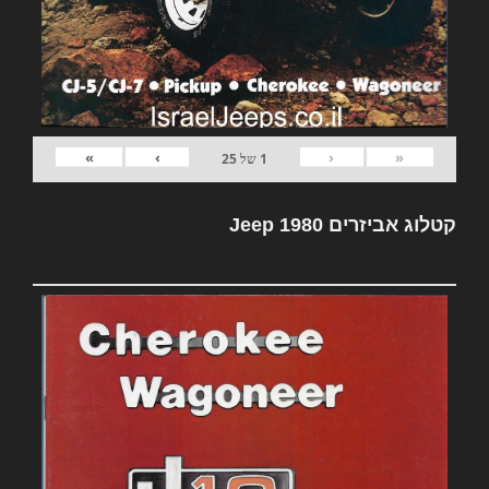
»
›
‹
«
1
של
25
קטלוג אביזרים Jeep 1980