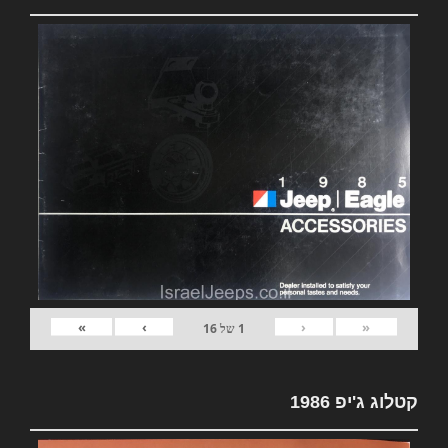
»
›
‹
«
1
של
16
קטלוג ג'יפ 1986