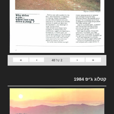
»
›
‹
«
2
של
40
קטלוג ג'יפ 1984