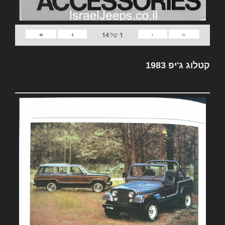
»
›
‹
«
1
של
14
קטלוג ג'יפ 1983