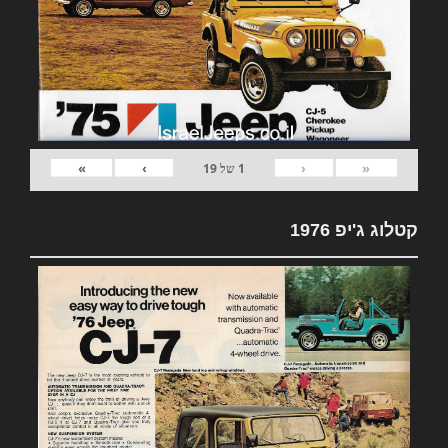
»
›
‹
«
1
של
19
קטלוג ג'יפ 1976