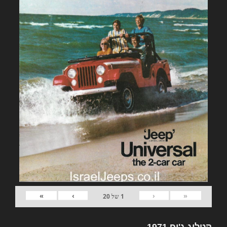
»
›
‹
«
1
של
20