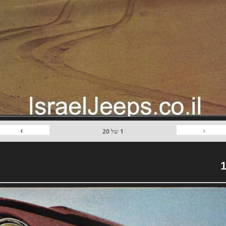
›
‹
1
של
20