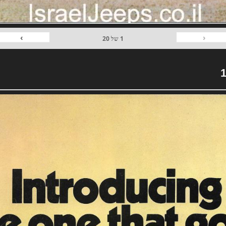
›
‹
1
של
20