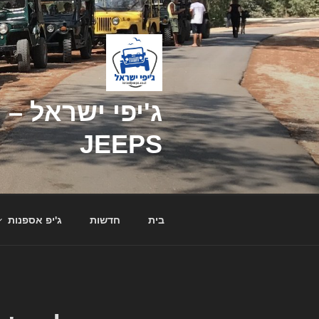
דילוג
לתוכן
JEEPS
בית
חדשות
ג'יפ אספנות