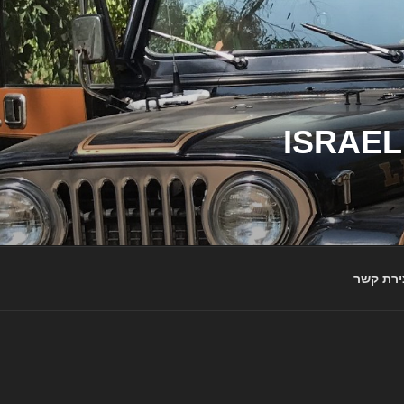
ג'יפי ישראל – הבית לג'יפאים ולמותג ג'יפ | ISRAEL
ירת קשר