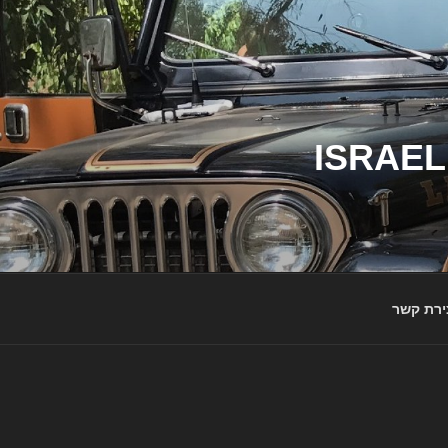
ג'יפי ישראל – הבית לג'יפאים ולמותג ג'יפ | ISRAEL
ירת קשר