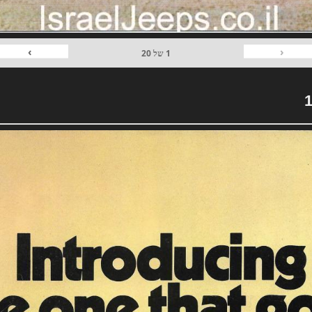
›
‹
1
של
20