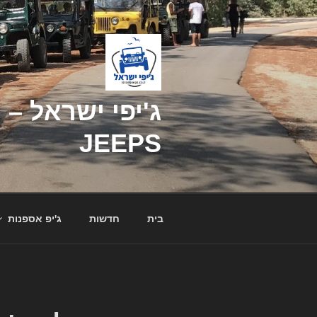
דילוג
לתוכן
JEEPS
בית
חדשות
ג'יפ אספנות