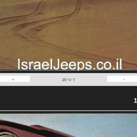
›
‹
1
של
20