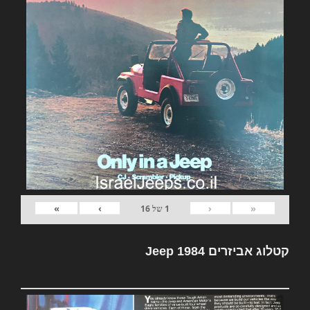
»
›
‹
«
1
של
16
קטלוג אביזרים Jeep 1984