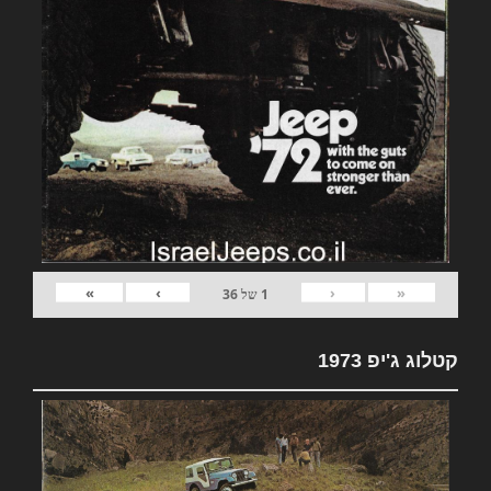
»
›
‹
«
1
של
36
קטלוג ג'יפ 1973