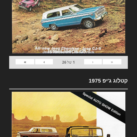
»
›
‹
«
1
של
26
קטלוג ג'יפ 1975