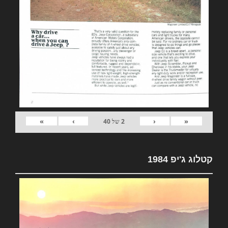
»
›
‹
«
2
של
40
קטלוג ג'יפ 1984