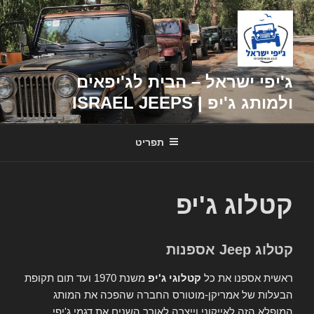
דילוג
לתוכן
ג'יפי ישראל – הבית לג'יפאים
ולמותג ג'יפ | ISRAEL JEEPS
תפריט
קטלוג ג'יפ
קטלוג Jeep אספנות
ראשית אספנו את כל
קטלוגי ג'יפ
משנת 1970 ועד תום תקופת
הבעלות של אמריקן-מוטורס החברה שהפכה את המותג
המופלא הזה לאייקוני וייצרה לאורך השנים את דגמי ג'יפי