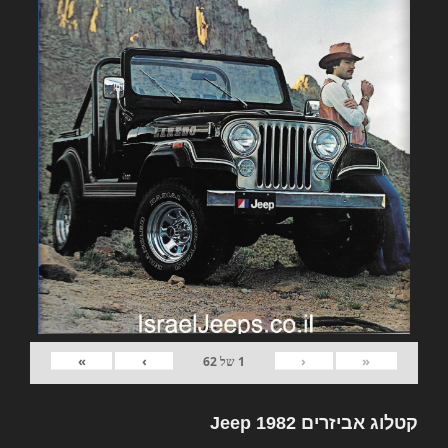
»
›
‹
«
1
של
62
קטלוג אביזרים 1982 Jeep