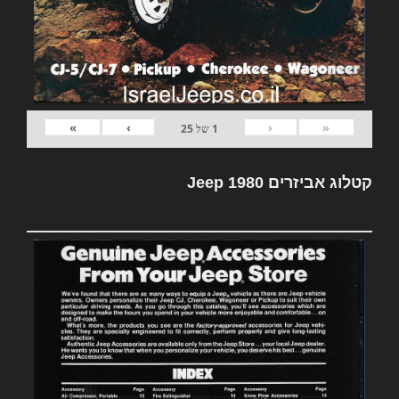
»
›
‹
«
1
של
25
קטלוג אביזרים Jeep 1980