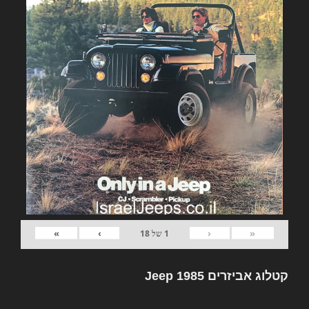
»
›
‹
«
1
של
18
קטלוג אביזרים Jeep 1985