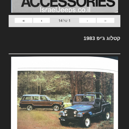
»
›
‹
«
1
של
14
קטלוג ג'יפ 1983