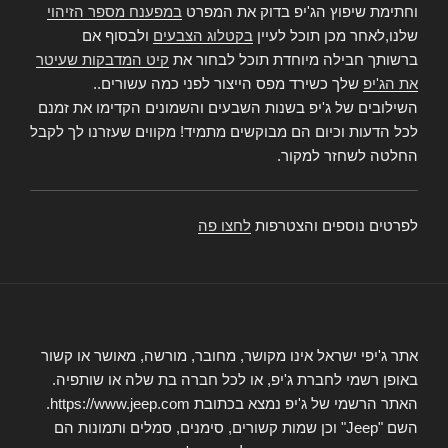
וחתימת שיפוץ הג'יפ בדוק את המפרט
במפענח מספר הזיהוי
שלנו,לאחר מכן תוכל לעיין
בקטלוג הצבעים
ולבסוף אם
ברשותך חבילה מיוחדת תוכל לבחור את
קיט המדבקות שעיטר
את הג'יפ
שלך כשירד מפס הייצור לפני כמה עשורים..
השילובים של ג'יפ בשנות השבעים והשמונים הקדימו את זמנם
לכל הדעות וכיום הם מבוקשים מתמיד! מקווים שעזרנו לך לקבל
החלטה לשחזר למקור.
לפרטים נוספים והצטרפות
לחצו פה
אתר ג'יפי ישראל אינו מקושר, מחובר, מורשה, מאושר או קשור
באופן רשמי לחברת ג'יפ, או לכל חברה בת שלה או שותפיה.
האתר הרשמי של ג'יפ נמצא בכתובת https://www.jeep.com.
השם "Jeep" וכן שמות קשורים, סימנים, סמלים ותמונות הם