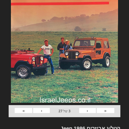
»
›
‹
«
3
של
27
קטלוג אביזרים Jeep 1986