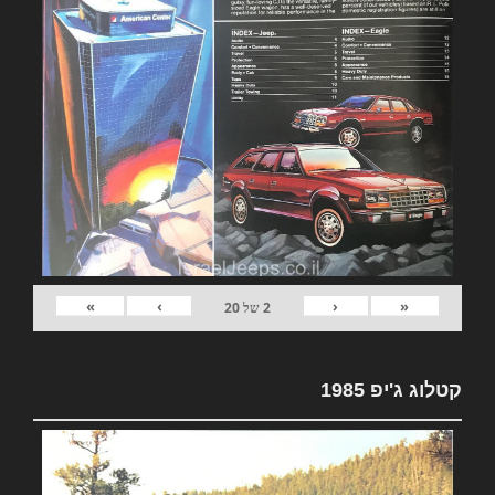
»
›
‹
«
2
של
20
קטלוג ג'יפ 1985