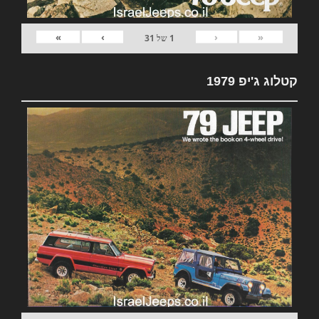
»
›
‹
«
1
של
31
קטלוג ג'יפ 1979