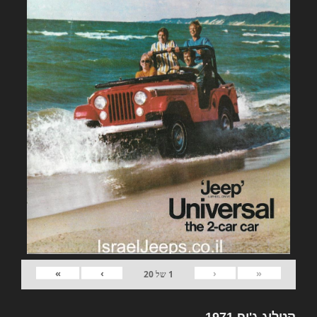
»
›
‹
«
1
של
20