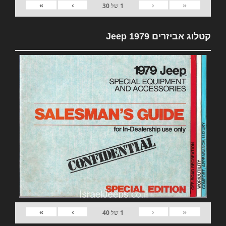
»
›
‹
«
1
של
30
קטלוג אביזרים 1979 Jeep
»
›
‹
«
1
של
40