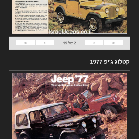
»
›
‹
«
2
של
19
קטלוג ג'יפ 1977