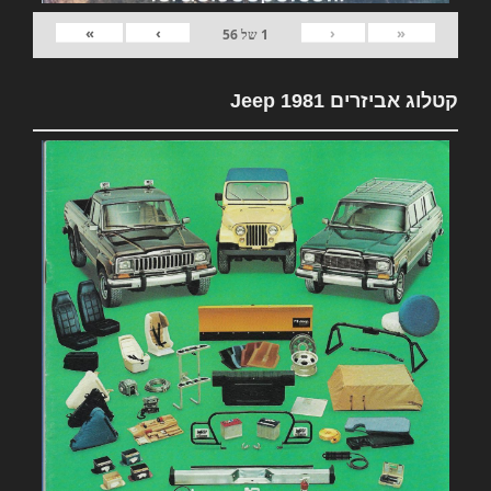
»
›
‹
«
1
של
56
קטלוג אביזרים 1981 Jeep