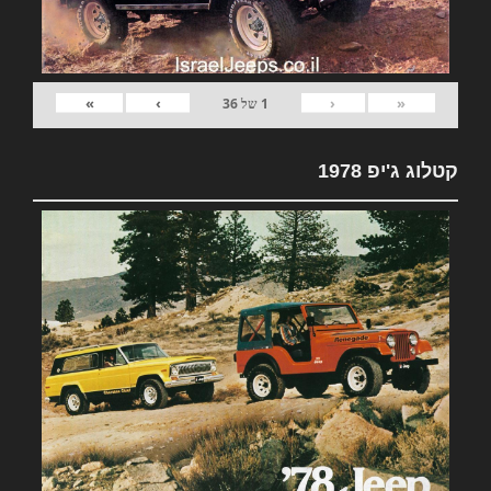
»
›
‹
«
1
של
36
קטלוג ג'יפ 1978