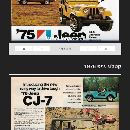
»
›
‹
«
1
של
19
קטלוג ג'יפ 1976