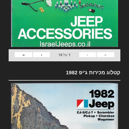
»
›
‹
«
1
של
16
קטלוג מכירות ג'יפ 1982