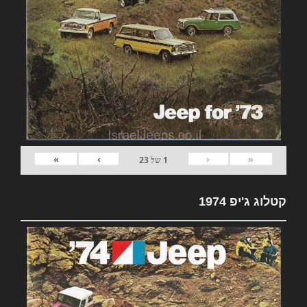
»
›
‹
«
1
של
23
קטלוג ג'יפ 1974