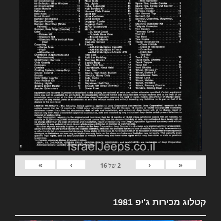
»
›
‹
«
2
של
16
קטלוג מכירות ג'יפ 1981