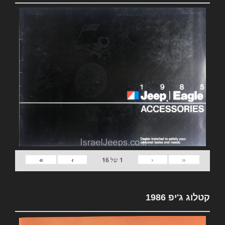
»
›
‹
«
1
של
16
קטלוג ג'יפ 1986