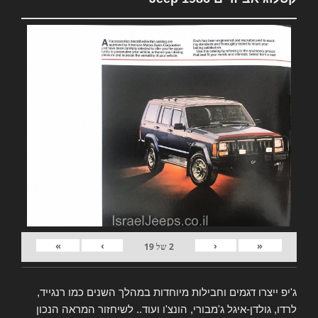
»
›
‹
«
2
של
19
ג'יפ ייצרו דגמים וחבילות מיוחדות במהלך השנים כמו רנגייד,
לרדו, גולדן-איגל ג'מבורי, הונצ'ו ועוד.. לשיחזור המראה הנכון