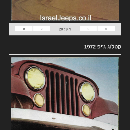
»
›
‹
«
1
של
20
קטלוג ג'יפ 1972