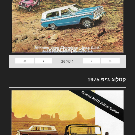
»
›
‹
«
1
של
26
קטלוג ג'יפ 1975