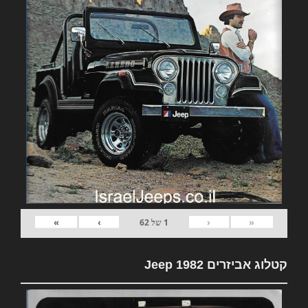
»
›
‹
«
1
של
62
קטלוג אביזרים 1982 Jeep