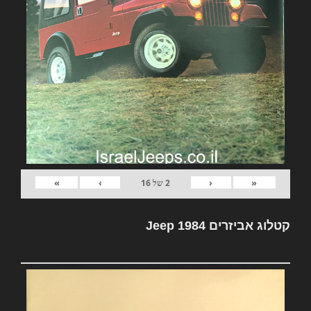
»
›
‹
«
2
של
16
קטלוג אביזרים Jeep 1984