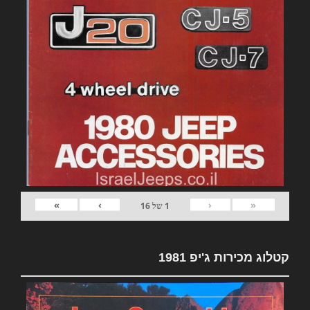
»
›
‹
«
1
של
16
קטלוג מכירות ג'יפ 1981