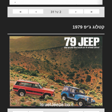
»
›
‹
«
2
של
31
קטלוג ג'יפ 1979