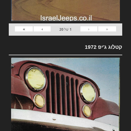
»
›
‹
«
1
של
20
קטלוג ג'יפ 1972