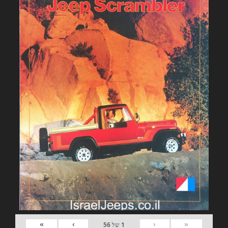
»
›
‹
«
1
של
56