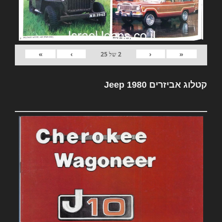
»
›
‹
«
2
של
25
קטלוג אביזרים Jeep 1980