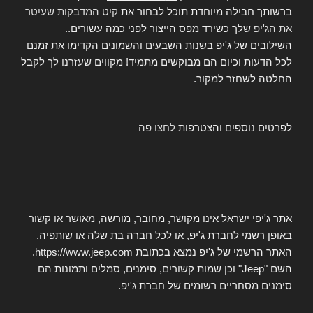
ברשותך חבילה מיוחדת תוכל לבחור את
קיט המדבקות שעיטר
את הג'יפ
שלך כשירד מפס הייצור לפני כמה עשורים..
השילובים של ג'יפ בשנות השבעים והשמונים הקדימו את זמנם
לכל הדעות וכיום הם מבוקשים מתמיד! מקווים שעזרנו לך לקבל
החלטה לשחזר למקור.
לפרטים נוספים והצטרפות
לחצו פה
אתר ג'יפי ישראל אינו מקושר, מחובר, מורשה, מאושר או קשור
באופן רשמי לחברת ג'יפ, או לכל חברה בת שלה או שותפיה.
האתר הרשמי של ג'יפ נמצא בכתובת https://www.jeep.com.
השם "Jeep" וכן שמות קשורים, סימנים, סמלים ותמונות הם
סימנים מסחריים רשומים של חברת ג'יפ.