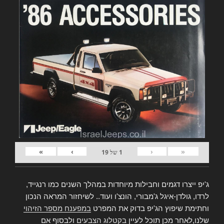
»
›
‹
«
1
של
19
ג'יפ ייצרו דגמים וחבילות מיוחדות במהלך השנים כמו רנגייד,
לרדו, גולדן-איגל ג'מבורי, הונצ'ו ועוד.. לשיחזור המראה הנכון
וחתימת שיפוץ הג'יפ בדוק את המפרט
במפענח מספר הזיהוי
שלנו,לאחר מכן תוכל לעיין
בקטלוג הצבעים
ולבסוף אם