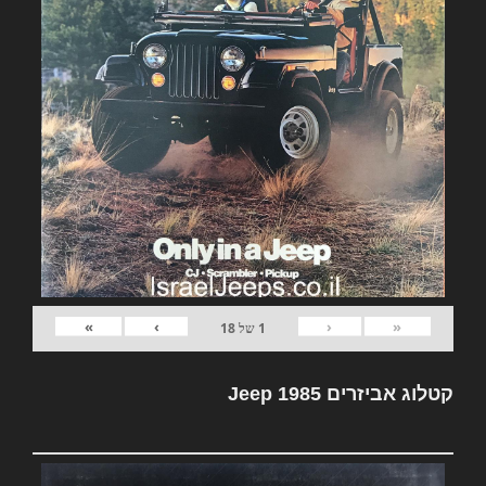
»
›
‹
«
1
של
18
קטלוג אביזרים Jeep 1985