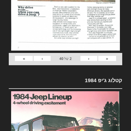
»
›
‹
«
2
של
40
קטלוג ג'יפ 1984