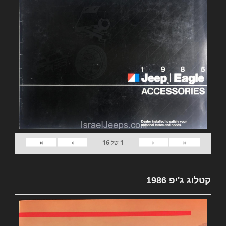
»
›
‹
«
1
של
16
קטלוג ג'יפ 1986