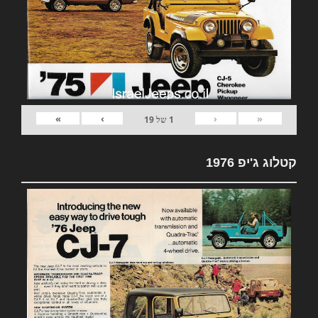
»
›
‹
«
1
של
19
קטלוג ג'יפ 1976