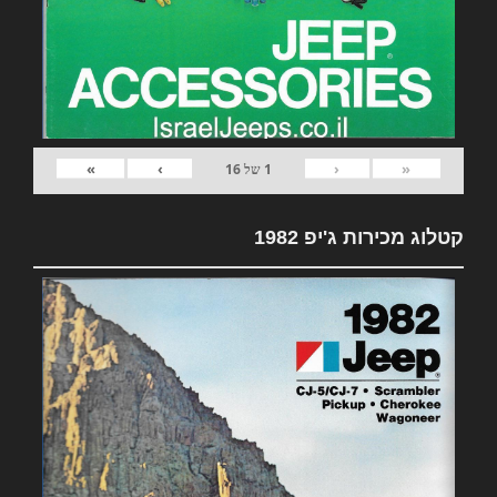
»
›
‹
«
1
של
16
קטלוג מכירות ג'יפ 1982