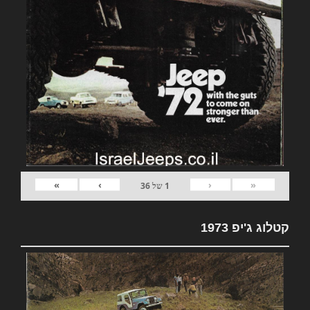
»
›
‹
«
1
של
36
קטלוג ג'יפ 1973