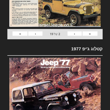
»
›
‹
«
2
של
19
קטלוג ג'יפ 1977