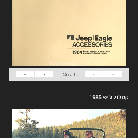
»
›
‹
«
1
של
20
קטלוג ג'יפ 1985