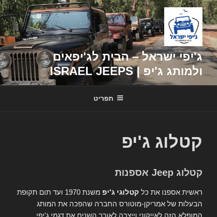
דילוג
לתוכן
ג'יפי ישראל – הבית לג'יפאים
ולמותג ג'יפ | ISRAEL JEEPS
תפריט
קטלוג ג'יפ
קטלוג Jeep אספנות
ראשית אספנו את כל
קטלוגי ג'יפ
משנת 1970 ועד תום תקופת
הבעלות של אמריקן-מוטורס החברה שהפכה את המותג
המופלא הזה לאייקוני וייצרה לאורך השנים את דגמי ג'יפי