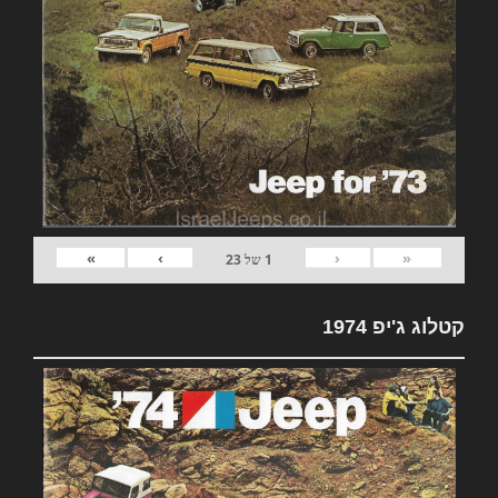
»
›
‹
«
1
של
23
קטלוג ג'יפ 1974