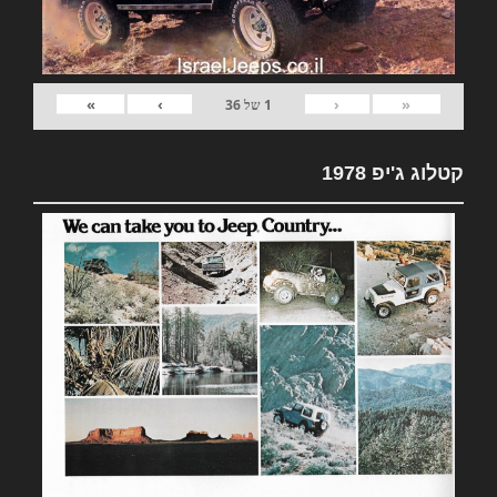
»
›
‹
«
1
של
36
קטלוג ג'יפ 1978