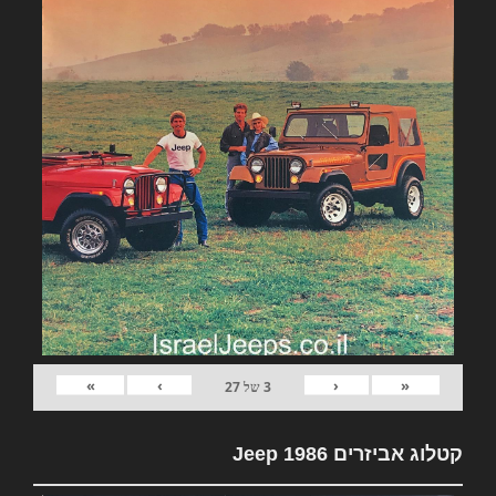
»
›
‹
«
3
של
27
קטלוג אביזרים Jeep 1986