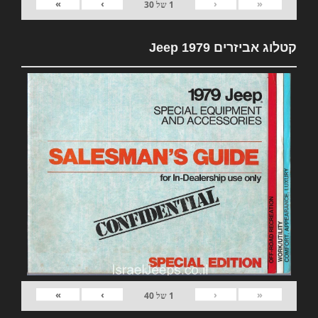
»
›
‹
«
1
של
30
קטלוג אביזרים 1979 Jeep
»
›
‹
«
1
של
40