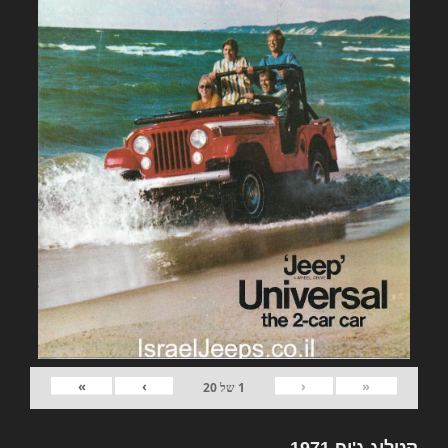
»
›
‹
«
1
של
20