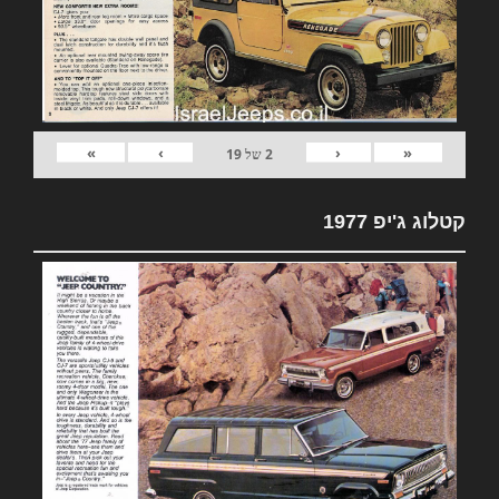
»
›
‹
«
2
של
19
קטלוג ג'יפ 1977