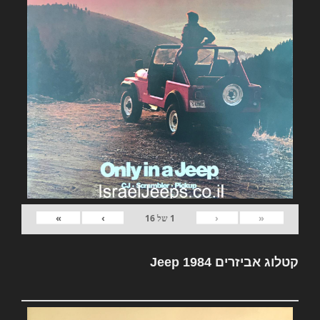
»
›
‹
«
1
של
16
קטלוג אביזרים Jeep 1984