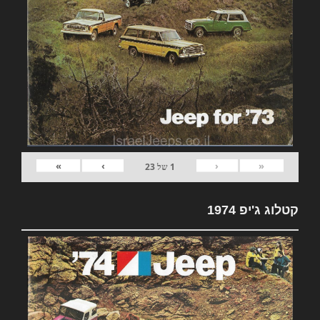
»
›
‹
«
1
של
23
קטלוג ג'יפ 1974