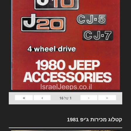
»
›
‹
«
1
של
16
קטלוג מכירות ג'יפ 1981