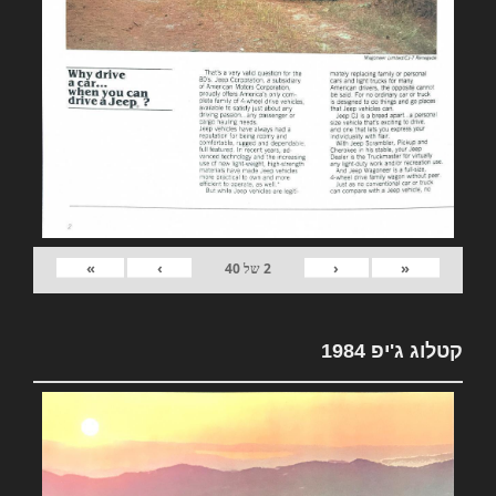
»
›
‹
«
2
של
40
קטלוג ג'יפ 1984