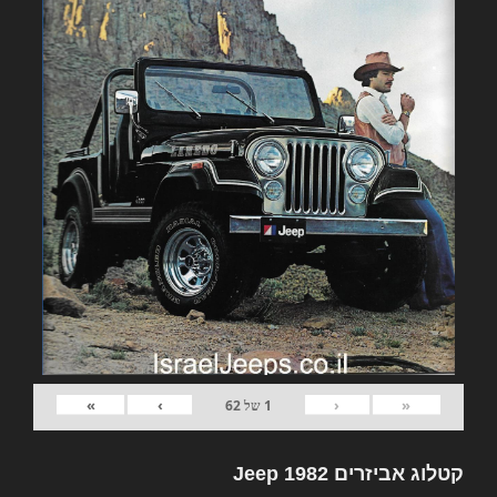
»
›
‹
«
1
של
62
קטלוג אביזרים 1982 Jeep