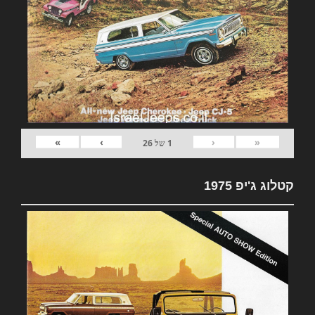
»
›
‹
«
1
של
26
קטלוג ג'יפ 1975