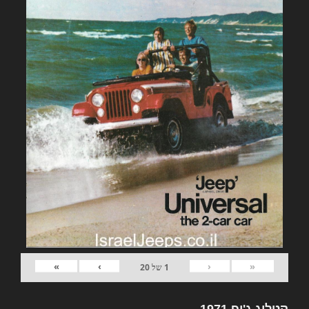
»
›
‹
«
1
של
20