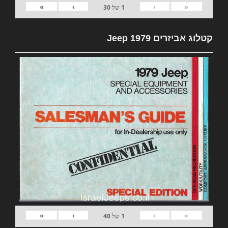
»
›
‹
«
1
של
30
קטלוג אביזרים 1979 Jeep
»
›
‹
«
1
של
40