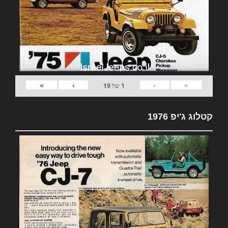
»
›
‹
«
1
של
19
קטלוג ג'יפ 1976