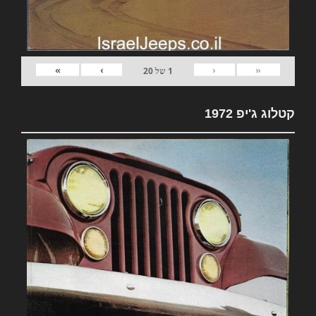
»
›
‹
«
1
של
20
קטלוג ג'יפ 1972