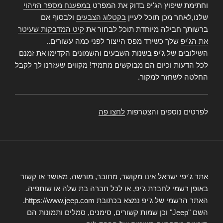
וחתימת שיפוץ הג'יפ בדוק את המפרט
במפענח מספר הזיהוי
שלנו,לאחר מכן תוכל לעיין
בקטלוג הצבעים
ולבסוף אם
ברשותך חבילה מיוחדת תוכל לבחור את
קיט המדבקות שעיטר
את הג'יפ
שלך כשירד מפס הייצור לפני כמה עשורים..
השילובים של ג'יפ בשנות השבעים והשמונים הקדימו את זמנם
לכל הדעות וכיום הם מבוקשים מתמיד! מקווים שעזרנו לך לקבל
החלטה לשחזר למקור.
לפרטים נוספים והצטרפות
לחצו פה
אתר ג'יפי ישראל אינו מקושר, מחובר, מורשה, מאושר או קשור
באופן רשמי לחברת ג'יפ, או לכל חברה בת שלה או שותפיה.
האתר הרשמי של ג'יפ נמצא בכתובת https://www.jeep.com.
השם "Jeep" וכן שמות קשורים, סימנים, סמלים ותמונות הם