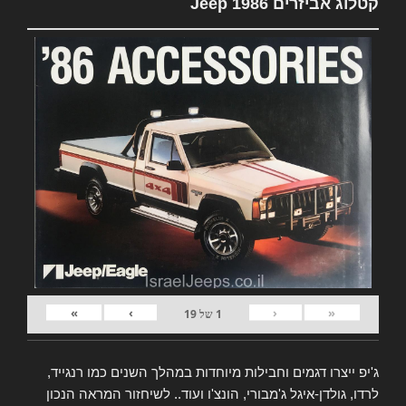
קטלוג אביזרים Jeep 1986
»
›
‹
«
1
של
19
ג'יפ ייצרו דגמים וחבילות מיוחדות במהלך השנים כמו רנגייד,
לרדו, גולדן-איגל ג'מבורי, הונצ'ו ועוד.. לשיחזור המראה הנכון