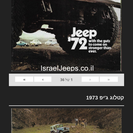
»
›
‹
«
1
של
36
קטלוג ג'יפ 1973