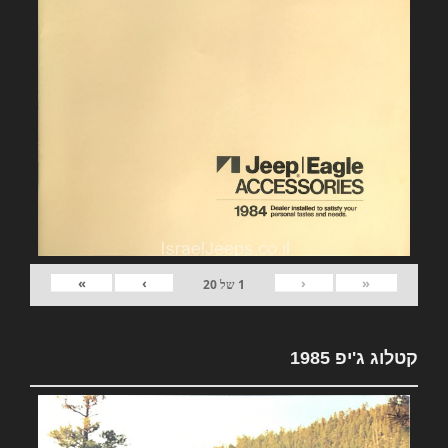
»
›
‹
«
1
של
20
קטלוג ג'יפ 1985