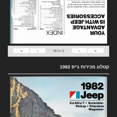
»
›
‹
«
2
של
16
קטלוג מכירות ג'יפ 1982