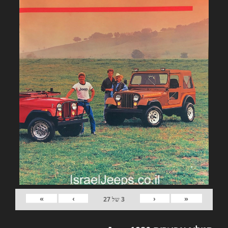
»
›
‹
«
3
של
27