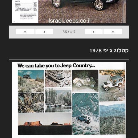
»
›
‹
«
2
של
36
קטלוג ג'יפ 1978