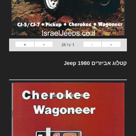
»
›
‹
«
1
של
25
קטלוג אביזרים Jeep 1980