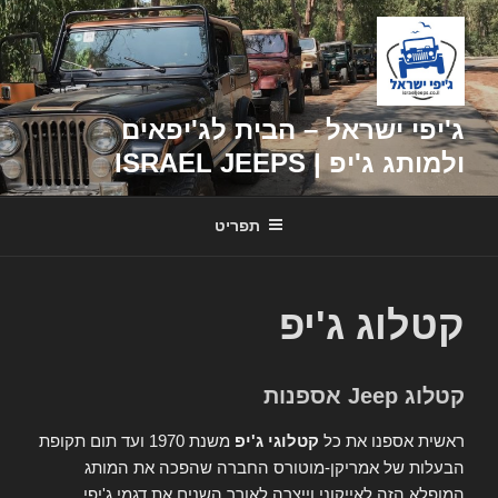
דילוג
לתוכן
ג'יפי ישראל – הבית לג'יפאים
ולמותג ג'יפ | ISRAEL JEEPS
תפריט
קטלוג ג'יפ
קטלוג Jeep אספנות
ראשית אספנו את כל
קטלוגי ג'יפ
משנת 1970 ועד תום תקופת
הבעלות של אמריקן-מוטורס החברה שהפכה את המותג
המופלא הזה לאייקוני וייצרה לאורך השנים את דגמי ג'יפי