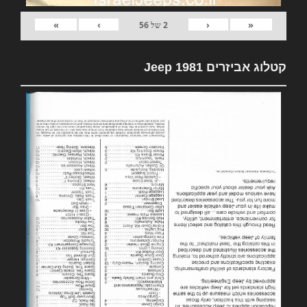
»
›
‹
«
2
של
56
קטלוג אביזרים 1981 Jeep