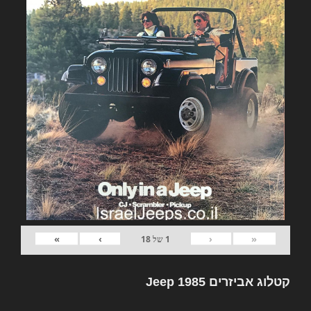
»
›
‹
«
1
של
18
קטלוג אביזרים Jeep 1985