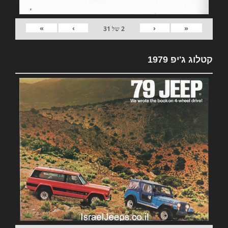
»
›
‹
«
2
של
31
קטלוג ג'יפ 1979