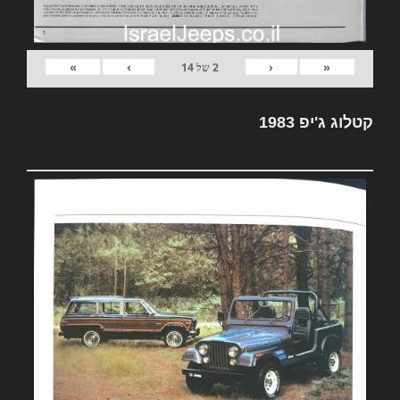
»
›
‹
«
2
של
14
קטלוג ג'יפ 1983