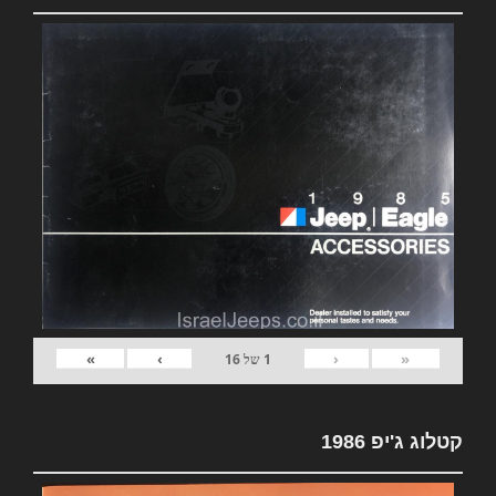
»
›
‹
«
1
של
16
קטלוג ג'יפ 1986