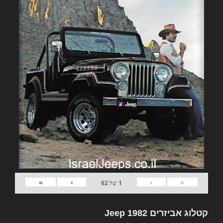
»
›
‹
«
1
של
62
קטלוג אביזרים 1982 Jeep