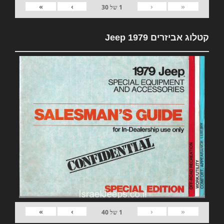
»
›
‹
«
1
של
30
קטלוג אביזרים 1979 Jeep
»
›
‹
«
1
של
40