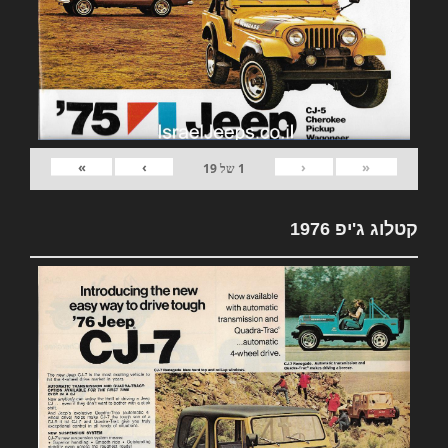
»
›
‹
«
1
של
19
קטלוג ג'יפ 1976