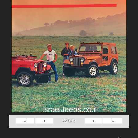
»
›
‹
«
3
של
27