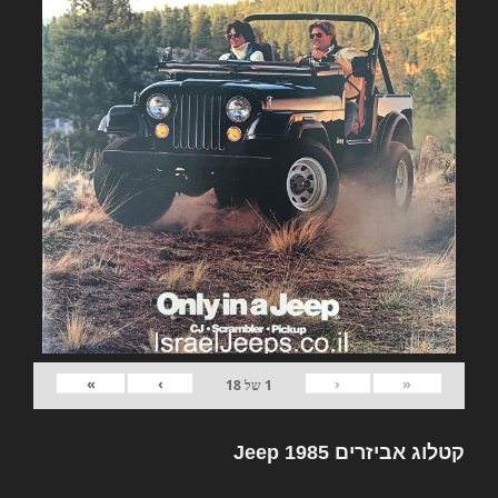
»
›
‹
«
1
של
18
קטלוג אביזרים Jeep 1985