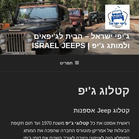
דילוג
לתוכן
ג'יפי ישראל – הבית לג'יפאים
ולמותג ג'יפ | ISRAEL JEEPS
תפריט
קטלוג ג'יפ
קטלוג Jeep אספנות
ראשית אספנו את כל
קטלוגי ג'יפ
משנת 1970 ועד תום תקופת
הבעלות של אמריקן-מוטורס החברה שהפכה את המותג
המופלא הזה לאייקוני וייצרה לאורך השנים את דגמי ג'יפי