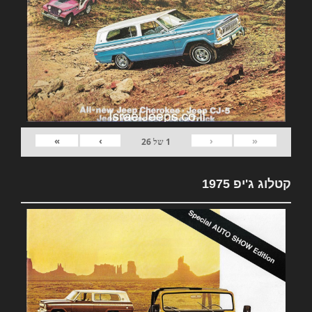
»
›
‹
«
1
של
26
קטלוג ג'יפ 1975