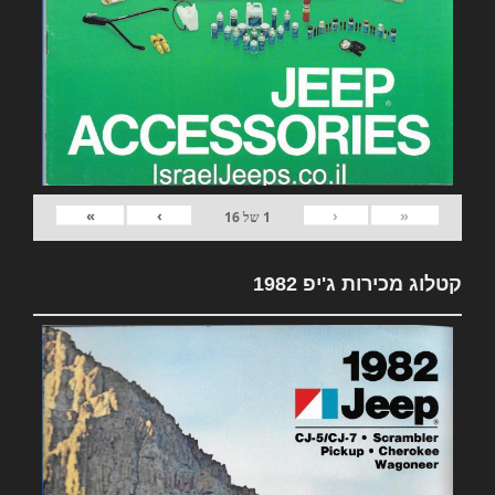
»
›
‹
«
1
של
16
קטלוג מכירות ג'יפ 1982