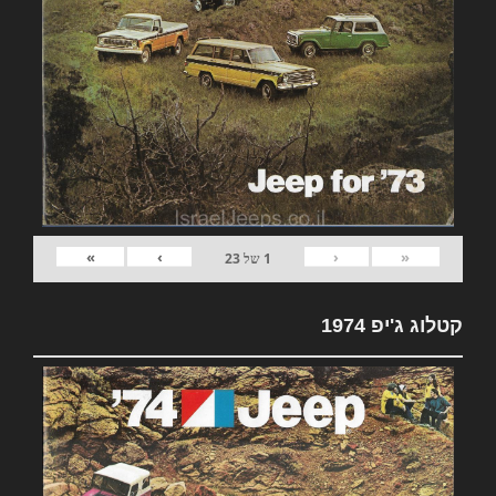
»
›
‹
«
1
של
23
קטלוג ג'יפ 1974