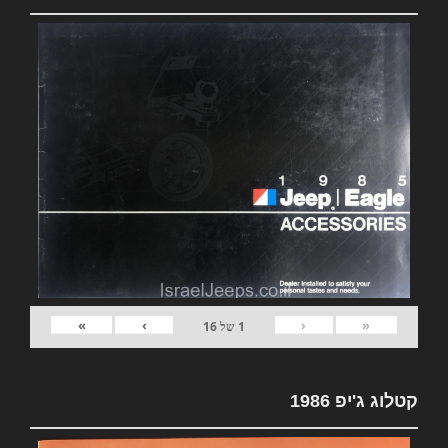
»
›
‹
«
1
של
16
קטלוג ג'יפ 1986