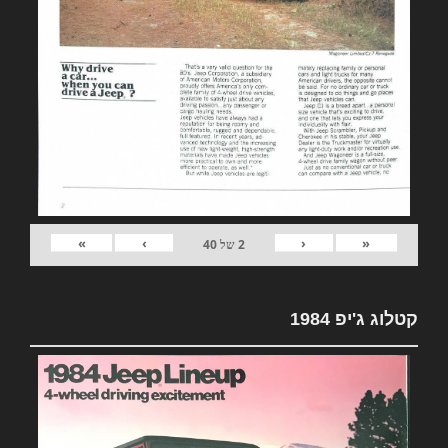
»
›
‹
«
2
של
40
קטלוג ג'יפ 1984