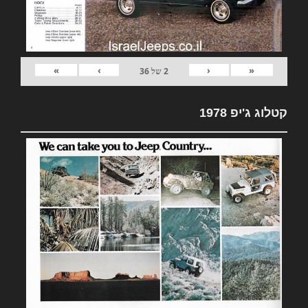
»
›
‹
«
2
של
36
קטלוג ג'יפ 1978