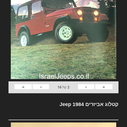
»
›
‹
«
2
של
16
קטלוג אביזרים Jeep 1984