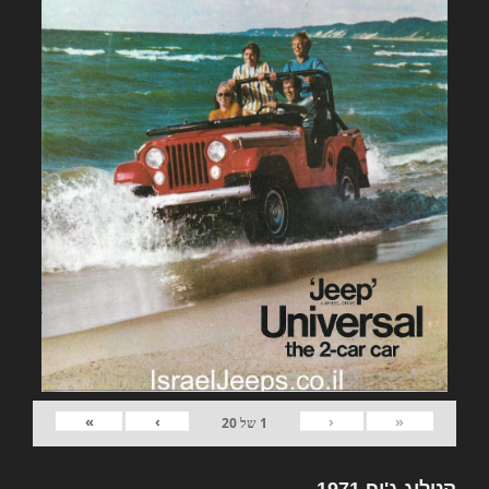
»
›
‹
«
1
של
20