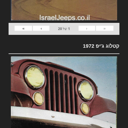
»
›
‹
«
1
של
20
קטלוג ג'יפ 1972