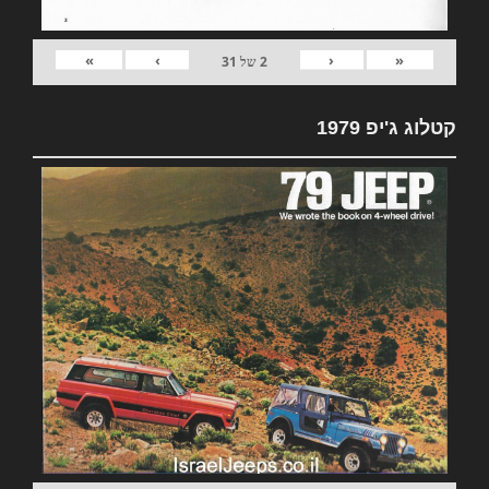
»
›
‹
«
2
של
31
קטלוג ג'יפ 1979