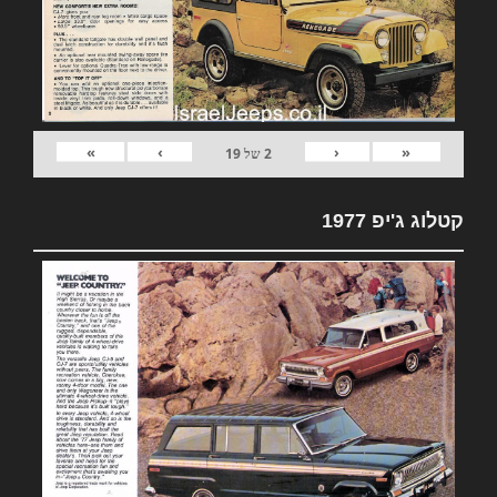
»
›
‹
«
2
של
19
קטלוג ג'יפ 1977