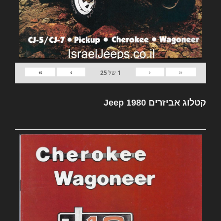
»
›
‹
«
1
של
25
קטלוג אביזרים Jeep 1980