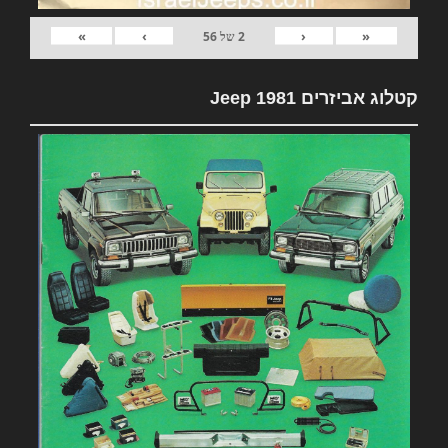
»
›
‹
«
2
של
56
קטלוג אביזרים 1981 Jeep