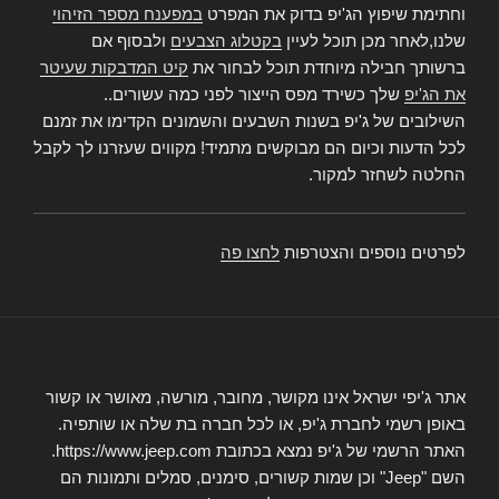
וחתימת שיפוץ הג'יפ בדוק את המפרט
במפענח מספר הזיהוי
שלנו,לאחר מכן תוכל לעיין
בקטלוג הצבעים
ולבסוף אם
ברשותך חבילה מיוחדת תוכל לבחור את
קיט המדבקות שעיטר
את הג'יפ
שלך כשירד מפס הייצור לפני כמה עשורים..
השילובים של ג'יפ בשנות השבעים והשמונים הקדימו את זמנם
לכל הדעות וכיום הם מבוקשים מתמיד! מקווים שעזרנו לך לקבל
החלטה לשחזר למקור.
לפרטים נוספים והצטרפות
לחצו פה
אתר ג'יפי ישראל אינו מקושר, מחובר, מורשה, מאושר או קשור
באופן רשמי לחברת ג'יפ, או לכל חברה בת שלה או שותפיה.
האתר הרשמי של ג'יפ נמצא בכתובת https://www.jeep.com.
השם "Jeep" וכן שמות קשורים, סימנים, סמלים ותמונות הם