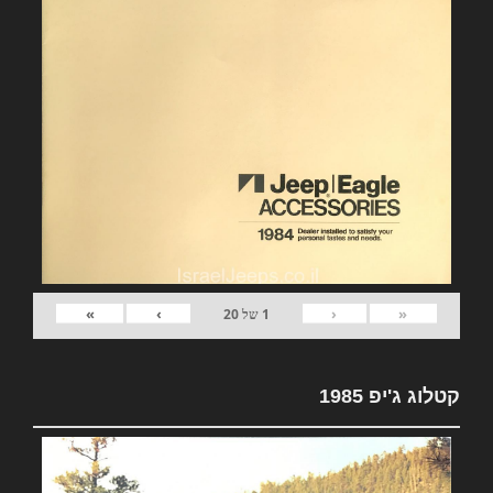
»
›
‹
«
1
של
20
קטלוג ג'יפ 1985