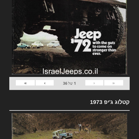
»
›
‹
«
1
של
36
קטלוג ג'יפ 1973