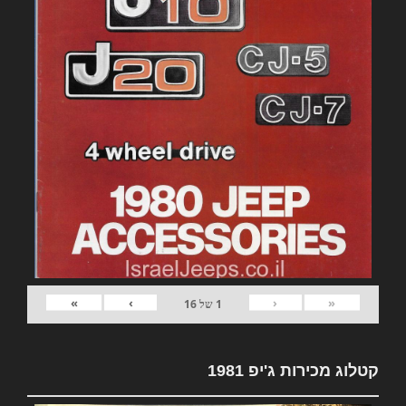
»
›
‹
«
1
של
16
קטלוג מכירות ג'יפ 1981