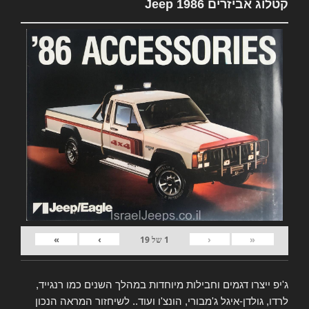
קטלוג אביזרים Jeep 1986
»
›
‹
«
1
של
19
ג'יפ ייצרו דגמים וחבילות מיוחדות במהלך השנים כמו רנגייד,
לרדו, גולדן-איגל ג'מבורי, הונצ'ו ועוד.. לשיחזור המראה הנכון