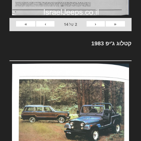
»
›
‹
«
2
של
14
קטלוג ג'יפ 1983