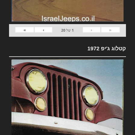
»
›
‹
«
1
של
20
קטלוג ג'יפ 1972