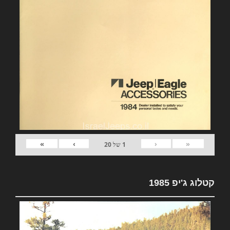
»
›
‹
«
1
של
20
קטלוג ג'יפ 1985