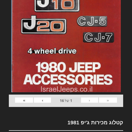
»
›
‹
«
1
של
16
קטלוג מכירות ג'יפ 1981