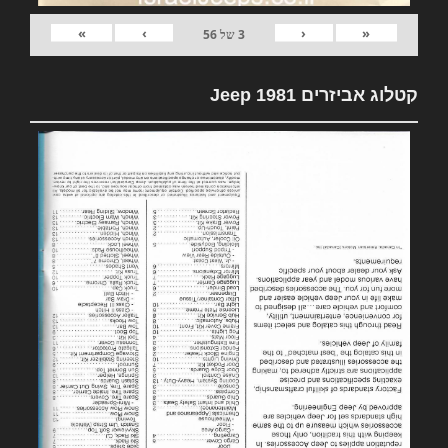
»
›
‹
«
3
של
56
קטלוג אביזרים 1981 Jeep