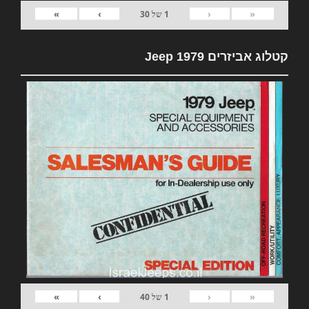
»
›
‹
«
1
של
30
קטלוג אביזרים 1979 Jeep
»
›
‹
«
1
של
40