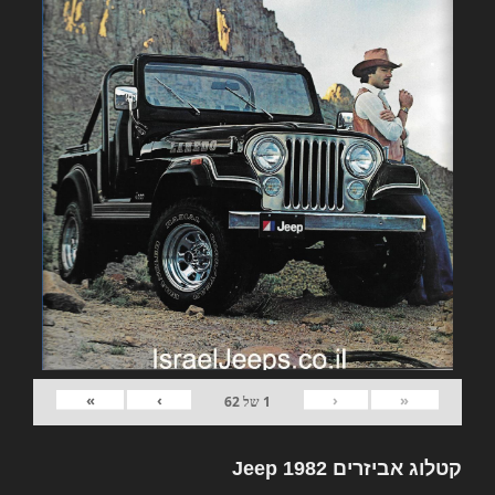
»
›
‹
«
1
של
62
קטלוג אביזרים 1982 Jeep