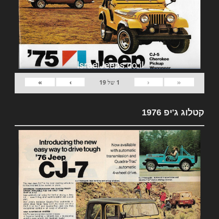
»
›
‹
«
1
של
19
קטלוג ג'יפ 1976