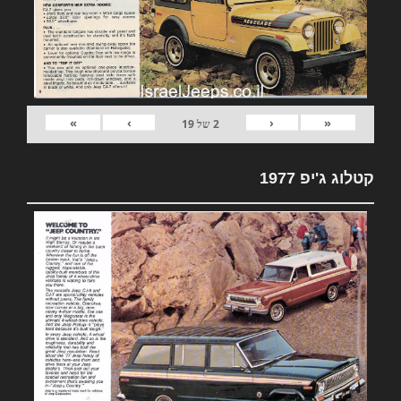
»
›
‹
«
2
של
19
קטלוג ג'יפ 1977