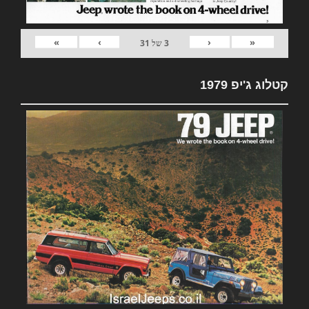
»
›
‹
«
3
של
31
קטלוג ג'יפ 1979