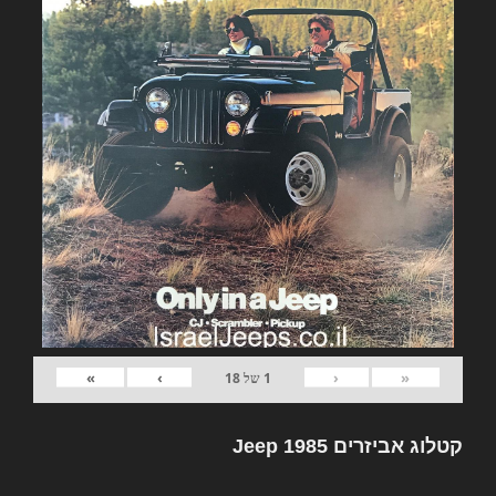
»
›
‹
«
1
של
18
קטלוג אביזרים Jeep 1985