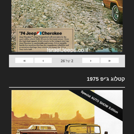
»
›
‹
«
2
של
26
קטלוג ג'יפ 1975