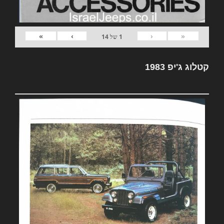
»
›
‹
«
1
של
14
קטלוג ג'יפ 1983