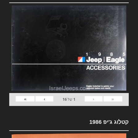
»
›
‹
«
1
של
16
קטלוג ג'יפ 1986