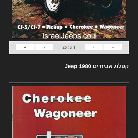
»
›
‹
«
1
של
25
קטלוג אביזרים Jeep 1980