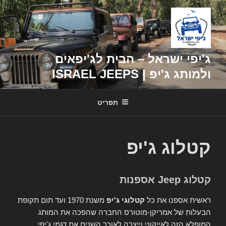
דילוג
לתוכן
ג'יפי ישראל – הבית לג'יפאים
ולמותג ג'יפ | ISRAEL JEEPS
תפריט
קטלוג ג'יפ
קטלוג Jeep אספנות
ראשית אספנו את כל
קטלוגי ג'יפ
משנת 1970 ועד תום תקופת
הבעלות של אמריקן-מוטורס החברה שהפכה את המותג
המופלא הזה לאייקוני וייצרה לאורך השנים את דגמי ג'יפי