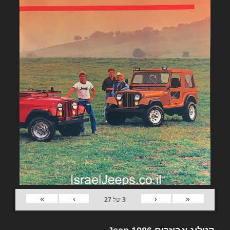
»
›
‹
«
3
של
27