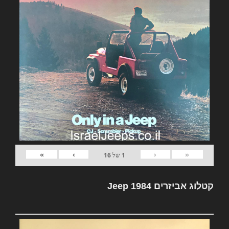
»
›
‹
«
1
של
16
קטלוג אביזרים Jeep 1984