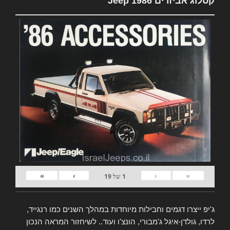
קטלוג אביזרים Jeep 1986
»
›
‹
«
1
של
19
ג'יפ ייצרו דגמים וחבילות מיוחדות במהלך השנים כמו רנגייד,
לרדו, גולדן-איגל ג'מבורי, הונצ'ו ועוד.. לשיחזור המראה הנכון