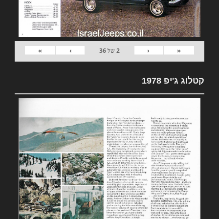
»
›
‹
«
2
של
36
קטלוג ג'יפ 1978