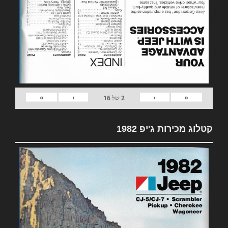
»
›
‹
«
2
של
16
קטלוג מכירות ג'יפ 1982