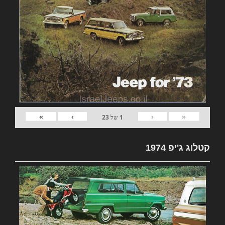
»
›
‹
«
1
של
23
קטלוג ג'יפ 1974