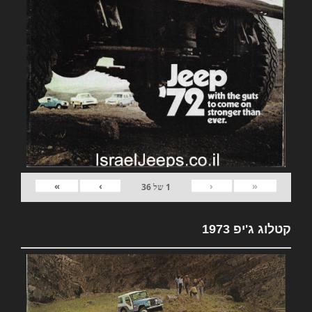
»
›
‹
«
1
של
36
קטלוג ג'יפ 1973