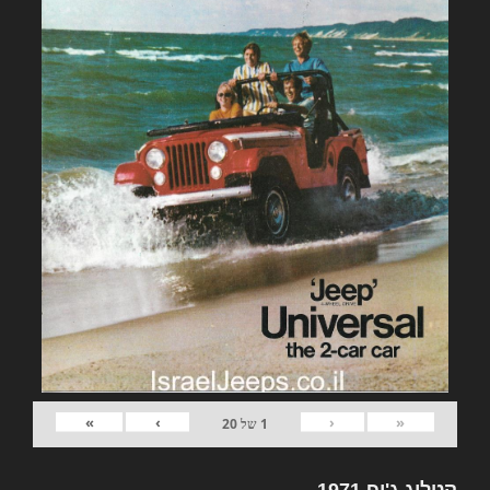
»
›
‹
«
1
של
20