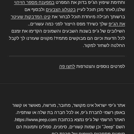
וחתימת שיפוץ הג'יפ בדוק את המפרט
במפענח מספר הזיהוי
שלנו,לאחר מכן תוכל לעיין
בקטלוג הצבעים
ולבסוף אם
ברשותך חבילה מיוחדת תוכל לבחור את
קיט המדבקות שעיטר
את הג'יפ
שלך כשירד מפס הייצור לפני כמה עשורים..
השילובים של ג'יפ בשנות השבעים והשמונים הקדימו את זמנם
לכל הדעות וכיום הם מבוקשים מתמיד! מקווים שעזרנו לך לקבל
החלטה לשחזר למקור.
לפרטים נוספים והצטרפות
לחצו פה
אתר ג'יפי ישראל אינו מקושר, מחובר, מורשה, מאושר או קשור
באופן רשמי לחברת ג'יפ, או לכל חברה בת שלה או שותפיה.
האתר הרשמי של ג'יפ נמצא בכתובת https://www.jeep.com.
השם "Jeep" וכן שמות קשורים, סימנים, סמלים ותמונות הם
סימנים מסחריים רשומים של חברת ג'יפ.