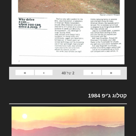
»
›
‹
«
2
של
40
קטלוג ג'יפ 1984