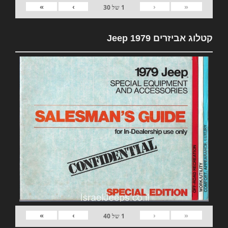
»
›
‹
«
1
של
30
קטלוג אביזרים 1979 Jeep
»
›
‹
«
1
של
40