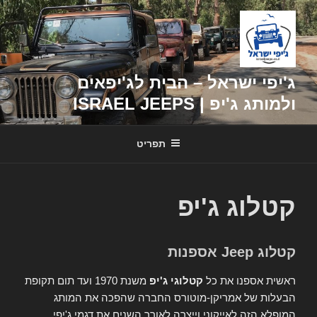
דילוג
לתוכן
ג'יפי ישראל – הבית לג'יפאים
ולמותג ג'יפ | ISRAEL JEEPS
תפריט
קטלוג ג'יפ
קטלוג Jeep אספנות
ראשית אספנו את כל
קטלוגי ג'יפ
משנת 1970 ועד תום תקופת
הבעלות של אמריקן-מוטורס החברה שהפכה את המותג
המופלא הזה לאייקוני וייצרה לאורך השנים את דגמי ג'יפי