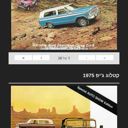
»
›
‹
«
1
של
26
קטלוג ג'יפ 1975