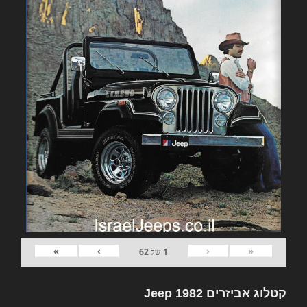
»
›
‹
«
1
של
62
קטלוג אביזרים 1982 Jeep