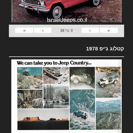
»
›
‹
«
3
של
36
קטלוג ג'יפ 1978