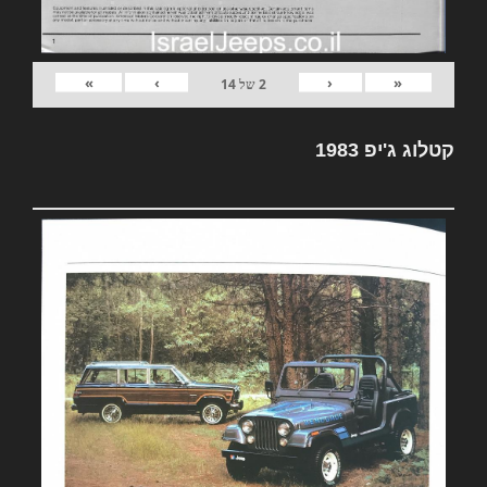
»
›
‹
«
2
של
14
קטלוג ג'יפ 1983