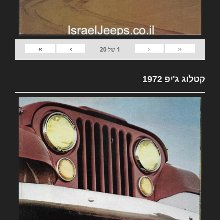
»
›
‹
«
1
של
20
קטלוג ג'יפ 1972