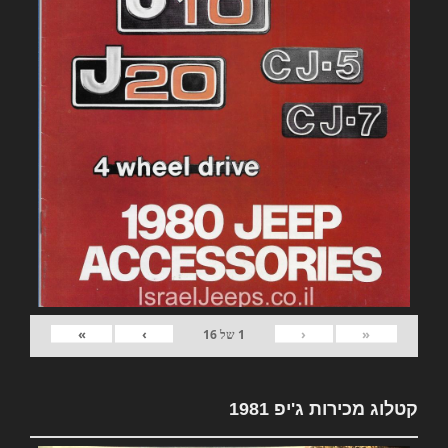
»
›
‹
«
1
של
16
קטלוג מכירות ג'יפ 1981