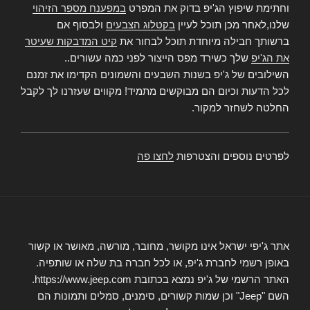
וחתימת שיפוץ הג'יפ בדוק את המפרט
במפענח מספר הזיהוי
שלנו,לאחר מכן תוכל לעיין
בקטלוג הצבעים
ולבסוף אם
ברשותך חבילה מיוחדת תוכל לבחור את
קיט המדבקות שעיטר
את הג'יפ
שלך כשירד מפס הייצור לפני כמה עשורים..
השילובים של ג'יפ בשנות השבעים והשמונים הקדימו את זמנם
לכל הדעות וכיום הם מבוקשים מתמיד! מקווים שעזרנו לך לקבל
החלטה לשחזר למקור.
לפרטים נוספים והצטרפות
לחצו פה
אתר ג'יפי ישראל אינו מקושר, מחובר, מורשה, מאושר או קשור
באופן רשמי לחברת ג'יפ, או לכל חברה בת שלה או שותפיה.
האתר הרשמי של ג'יפ נמצא בכתובת https://www.jeep.com.
השם "Jeep" וכן שמות קשורים, סימנים, סמלים ותמונות הם