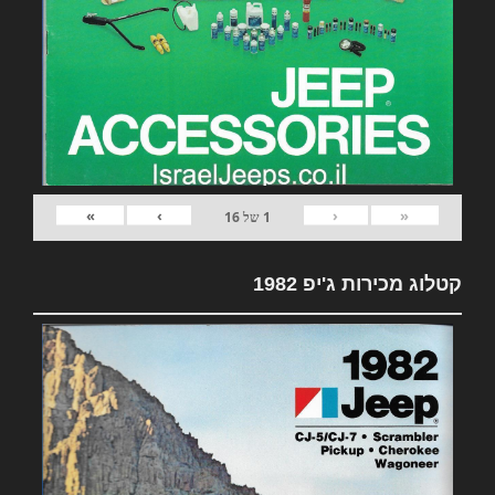
»
›
‹
«
1
של
16
קטלוג מכירות ג'יפ 1982