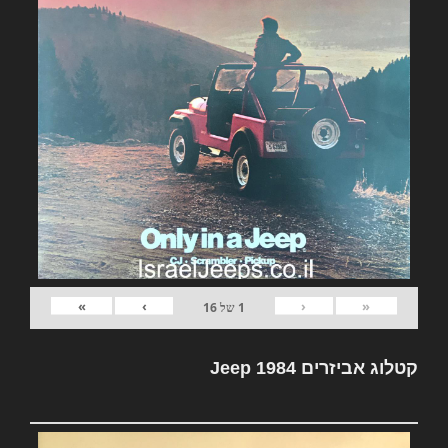
»
›
‹
«
1
של
16
קטלוג אביזרים Jeep 1984