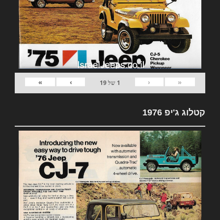
»
›
‹
«
1
של
19
קטלוג ג'יפ 1976