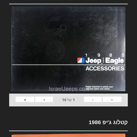
»
›
‹
«
1
של
16
קטלוג ג'יפ 1986