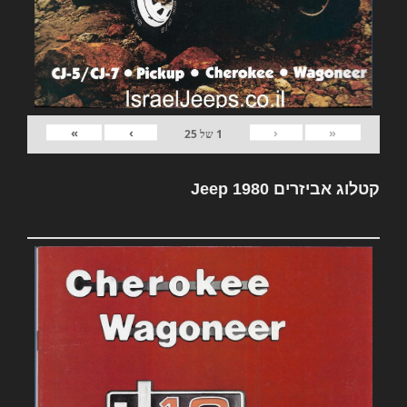
»
›
‹
«
1
של
25
קטלוג אביזרים Jeep 1980