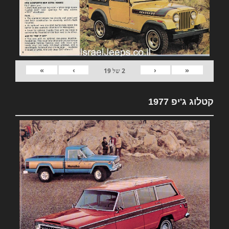
»
›
‹
«
2
של
19
קטלוג ג'יפ 1977