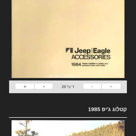
»
›
‹
«
1
של
20
קטלוג ג'יפ 1985