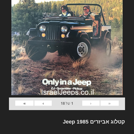
»
›
‹
«
1
של
18
קטלוג אביזרים Jeep 1985