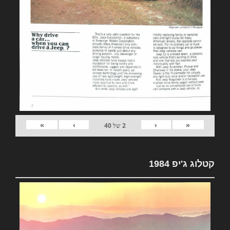
»
›
‹
«
2
של
40
קטלוג ג'יפ 1984