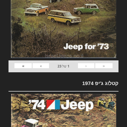
»
›
‹
«
1
של
23
קטלוג ג'יפ 1974