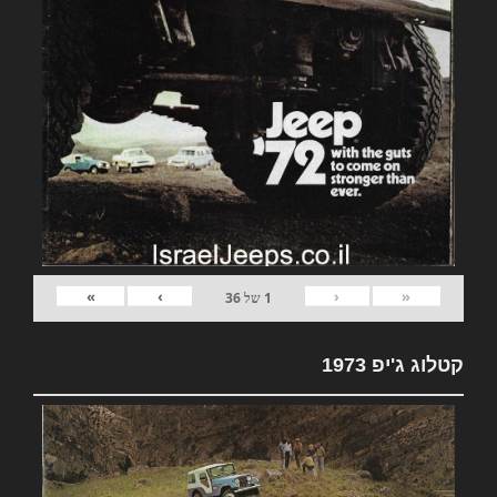
»
›
‹
«
1
של
36
קטלוג ג'יפ 1973