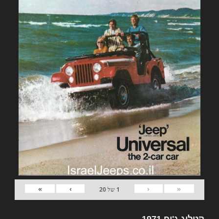
»
›
‹
«
1
של
20