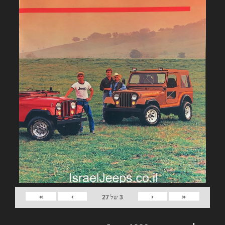
»
›
‹
«
3
של
27