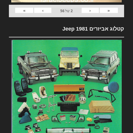
»
›
‹
«
2
של
56
קטלוג אביזרים 1981 Jeep