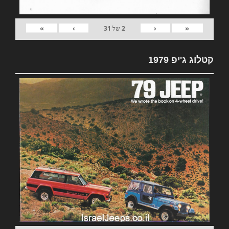
»
›
‹
«
2
של
31
קטלוג ג'יפ 1979