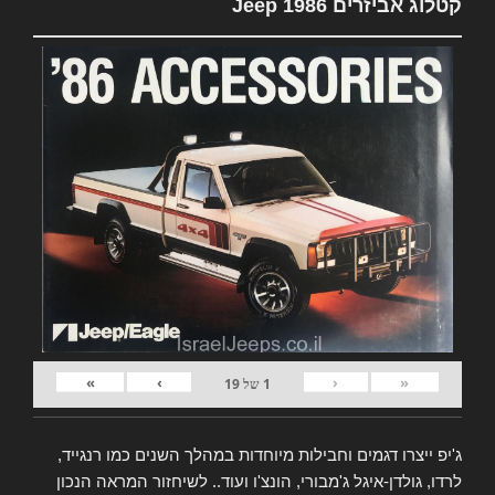
קטלוג אביזרים Jeep 1986
»
›
‹
«
1
של
19
ג'יפ ייצרו דגמים וחבילות מיוחדות במהלך השנים כמו רנגייד,
לרדו, גולדן-איגל ג'מבורי, הונצ'ו ועוד.. לשיחזור המראה הנכון