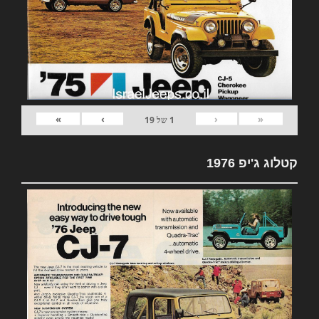
»
›
‹
«
1
של
19
קטלוג ג'יפ 1976