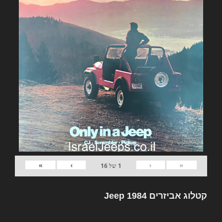
»
›
‹
«
1
של
16
קטלוג אביזרים Jeep 1984