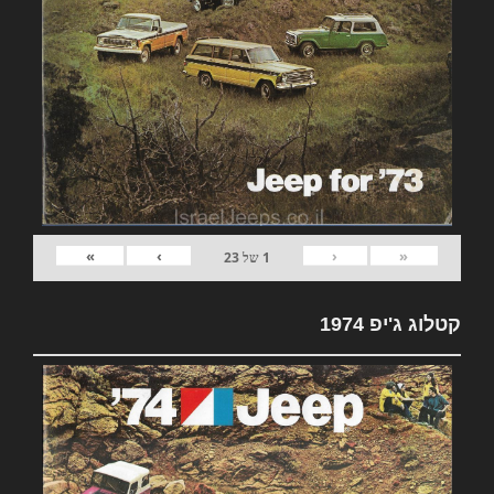
»
›
‹
«
1
של
23
קטלוג ג'יפ 1974