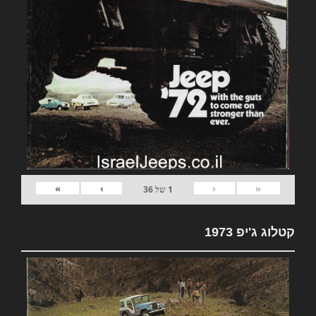
»
›
‹
«
1
של
36
קטלוג ג'יפ 1973