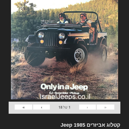
»
›
‹
«
1
של
18
קטלוג אביזרים Jeep 1985