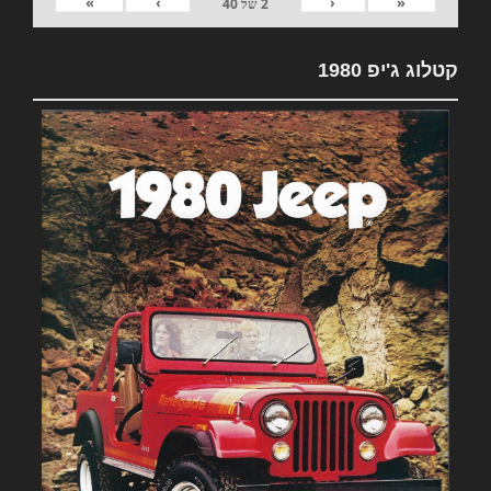
»
›
‹
«
2
של
40
קטלוג ג'יפ 1980