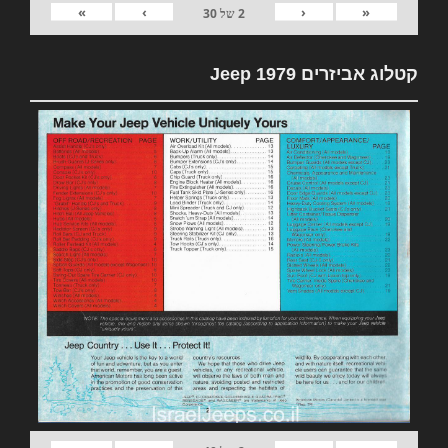
»
›
‹
«
2
של
30
קטלוג אביזרים 1979 Jeep