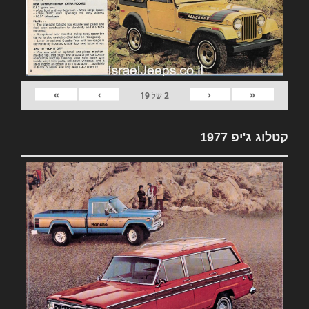
»
›
‹
«
2
של
19
קטלוג ג'יפ 1977