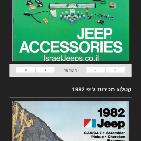
»
›
‹
«
1
של
16
קטלוג מכירות ג'יפ 1982