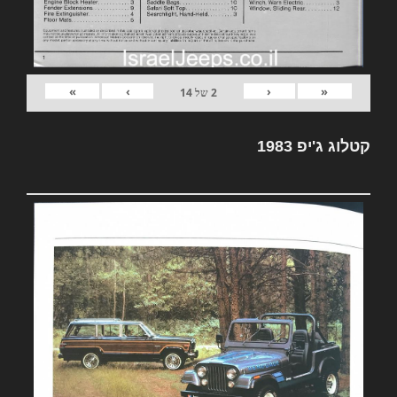
»
›
‹
«
2
של
14
קטלוג ג'יפ 1983