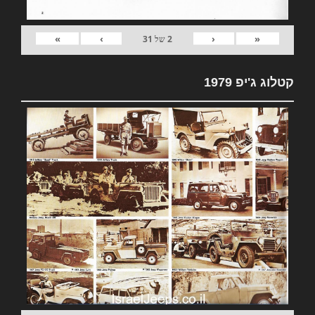
»
›
‹
«
2
של
31
קטלוג ג'יפ 1979