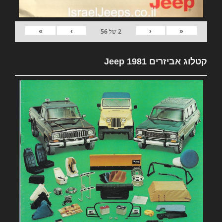
»
›
‹
«
2
של
56
קטלוג אביזרים 1981 Jeep