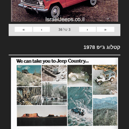
»
›
‹
«
3
של
36
קטלוג ג'יפ 1978