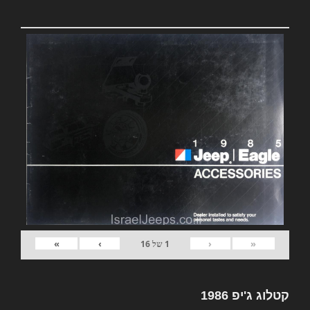
»
›
‹
«
1
של
16
קטלוג ג'יפ 1986