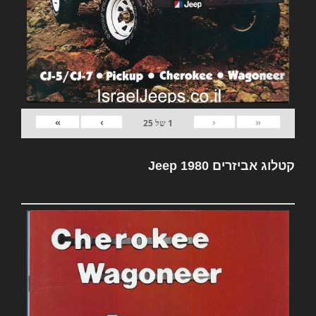
»
›
‹
«
1
של
25
קטלוג אביזרים Jeep 1980