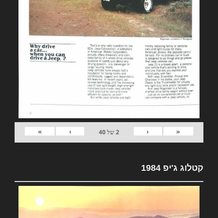
»
›
‹
«
2
של
40
קטלוג ג'יפ 1984