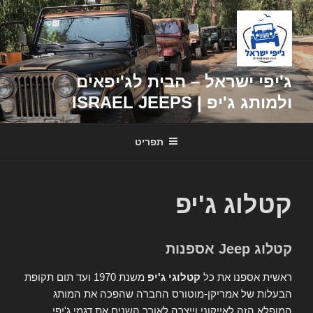
דילוג
לתוכן
ג'יפי ישראל – הבית לג'יפאים
ולמותג ג'יפ | ISRAEL JEEPS
תפריט
קטלוג ג'יפ
קטלוג Jeep אספנות
ראשית אספנו את כל
קטלוגי ג'יפ
משנת 1970 ועד תום תקופת
הבעלות של אמריקן-מוטורס החברה שהפכה את המותג
המופלא הזה לאייקוני וייצרה לאורך השנים את דגמי ג'יפי