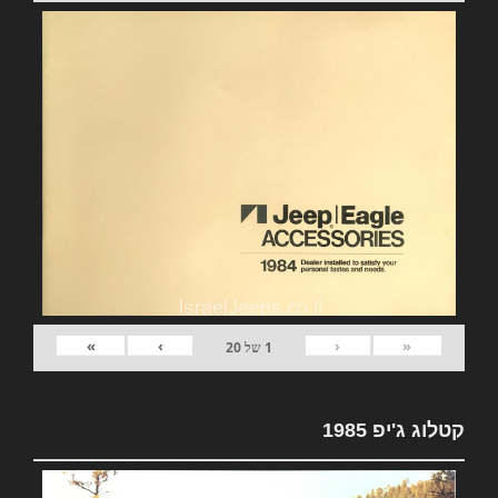
»
›
‹
«
1
של
20
קטלוג ג'יפ 1985