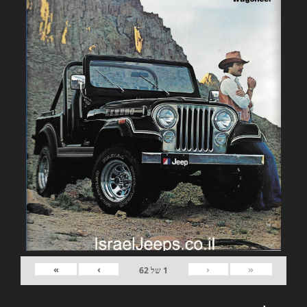
»
›
‹
«
1
של
62