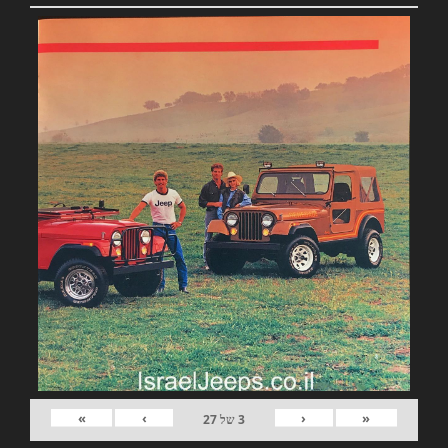
»
›
‹
«
3
של
27