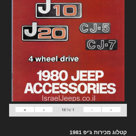
»
›
‹
«
1
של
16
קטלוג מכירות ג'יפ 1981