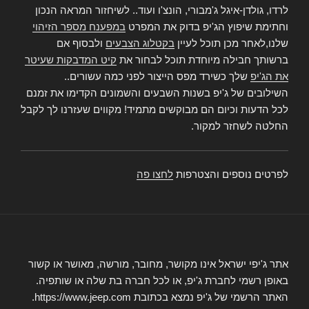
לרדו, גולדן-איגל ג'מבורי, הונצ'ו ועוד.. לשיחזור המראה הנכון
וחתימת שיפוץ הג'יפ בדוק את המפרט
במפענח מספר הזיהוי
שלנו,לאחר מכן תוכל לעיין
בקטלוג הצבעים
ולבסוף אם
ברשותך חבילה מיוחדת תוכל לבחור את
קיט המדבקות שעיטר
את הג'יפ
שלך כשירד מפס הייצור לפני כמה עשורים..
השילובים של ג'יפ בשנות השבעים והשמונים הקדימו את זמנם
לכל הדעות וכיום הם מבוקשים מתמיד! מקווים שעזרנו לך לקבל
החלטה לשחזר למקור.
לפרטים נוספים והצטרפות
לחצו פה
אתר ג'יפי ישראל אינו מקושר, מחובר, מורשה, מאושר או קשור
באופן רשמי לחברת ג'יפ, או לכל חברה בת שלה או שותפיה.
האתר הרשמי של ג'יפ נמצא בכתובת https://www.jeep.com.