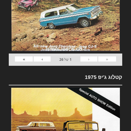
»
›
‹
«
1
של
26
קטלוג ג'יפ 1975