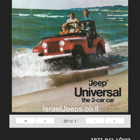
»
›
‹
«
1
של
20