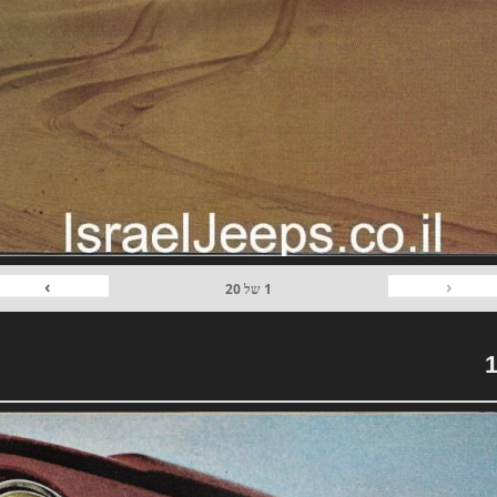
›
‹
1
של
20