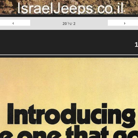
›
‹
2
של
20