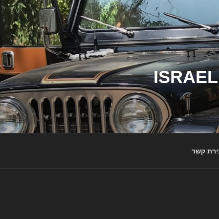
ג'יפי ישראל – הבית לג'יפאים ולמותג ג'יפ | ISRAEL
ירת קשר