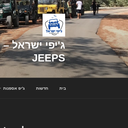
דילוג
לתוכן
JEEPS
בית
חדשות
ג'יפ אספנות