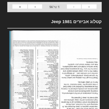
»
›
‹
«
1
של
56
קטלוג אביזרים 1981 Jeep