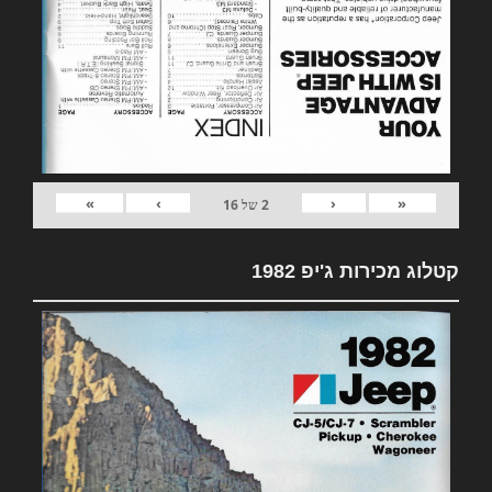
»
›
‹
«
2
של
16
קטלוג מכירות ג'יפ 1982