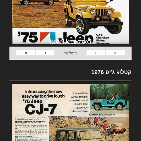
»
›
‹
«
1
של
19
קטלוג ג'יפ 1976