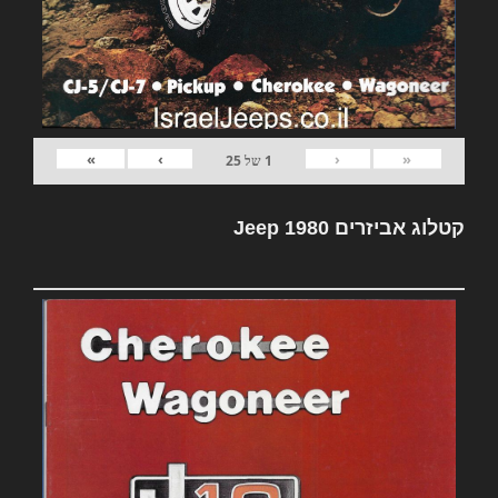
»
›
‹
«
1
של
25
קטלוג אביזרים Jeep 1980