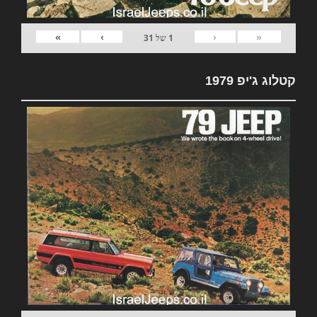
»
›
‹
«
1
של
31
קטלוג ג'יפ 1979