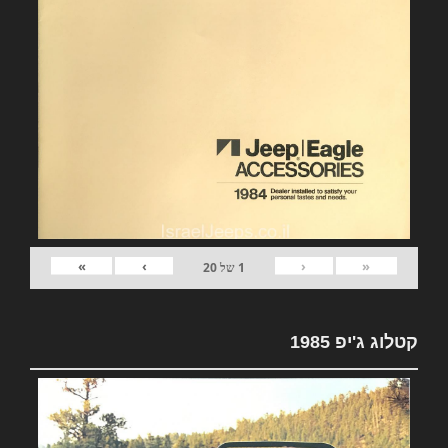
»
›
‹
«
1
של
20
קטלוג ג'יפ 1985