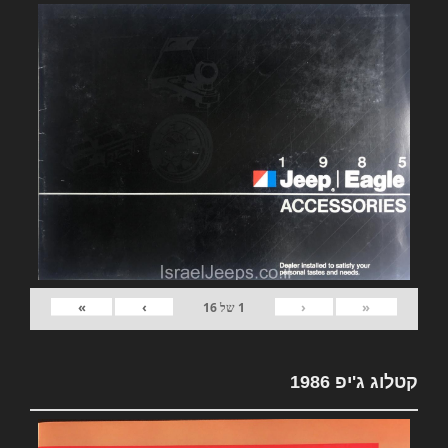
»
›
‹
«
1
של
16
קטלוג ג'יפ 1986