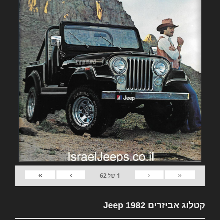
»
›
‹
«
1
של
62
קטלוג אביזרים 1982 Jeep