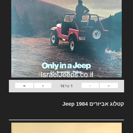
»
›
‹
«
1
של
16
קטלוג אביזרים Jeep 1984