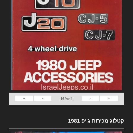
»
›
‹
«
1
של
16
קטלוג מכירות ג'יפ 1981