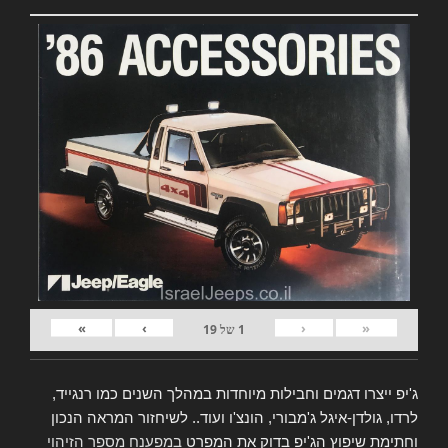
»
›
‹
«
1
של
19
ג'יפ ייצרו דגמים וחבילות מיוחדות במהלך השנים כמו רנגייד,
לרדו, גולדן-איגל ג'מבורי, הונצ'ו ועוד.. לשיחזור המראה הנכון
וחתימת שיפוץ הג'יפ בדוק את המפרט
במפענח מספר הזיהוי