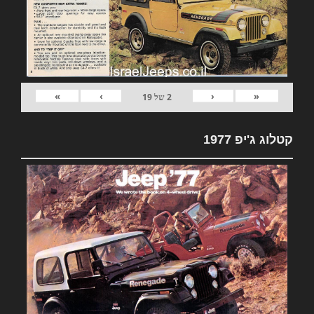
»
›
‹
«
2
של
19
קטלוג ג'יפ 1977