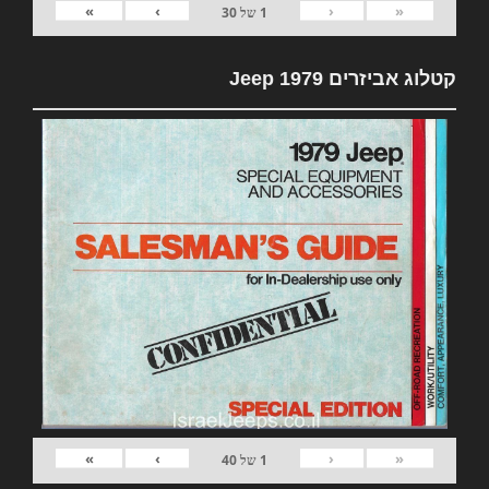
»
›
‹
«
1
של
30
קטלוג אביזרים 1979 Jeep
»
›
‹
«
1
של
40