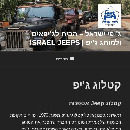
דילוג
לתוכן
ג'יפי ישראל – הבית לג'יפאים
ולמותג ג'יפ | ISRAEL JEEPS
תפריט
קטלוג ג'יפ
קטלוג Jeep אספנות
ראשית אספנו את כל
קטלוגי ג'יפ
משנת 1970 ועד תום תקופת
הבעלות של אמריקן-מוטורס החברה שהפכה את המותג
המופלא הזה לאייקוני וייצרה לאורך השנים את דגמי ג'יפי