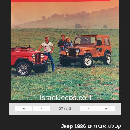
»
›
‹
«
3
של
27
קטלוג אביזרים Jeep 1986