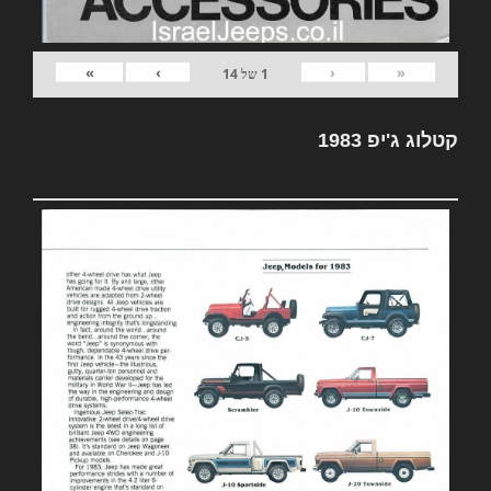
»
›
‹
«
1
של
14
קטלוג ג'יפ 1983