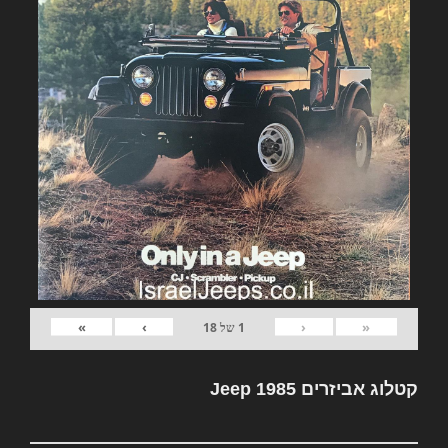
»
›
‹
«
1
של
18
קטלוג אביזרים Jeep 1985