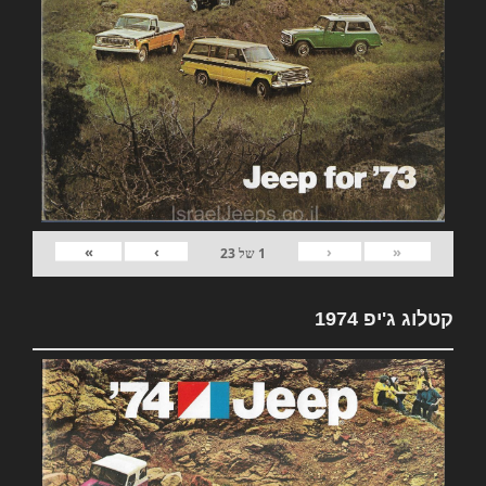
»
›
‹
«
1
של
23
קטלוג ג'יפ 1974