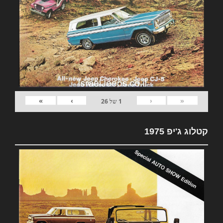
»
›
‹
«
1
של
26
קטלוג ג'יפ 1975