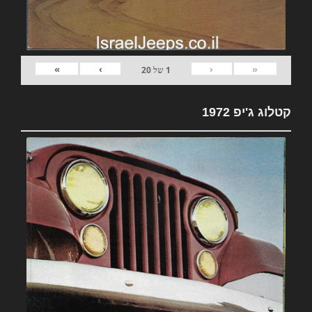
»
›
‹
«
1
של
20
קטלוג ג'יפ 1972