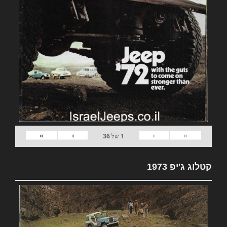
»
›
‹
«
1
של
36
קטלוג ג'יפ 1973