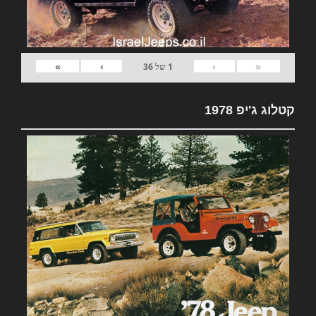
»
›
‹
«
1
של
36
קטלוג ג'יפ 1978