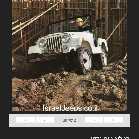
»
›
‹
«
2
של
20