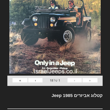
»
›
‹
«
1
של
18
קטלוג אביזרים Jeep 1985