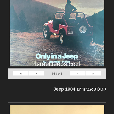
»
›
‹
«
1
של
16
קטלוג אביזרים Jeep 1984