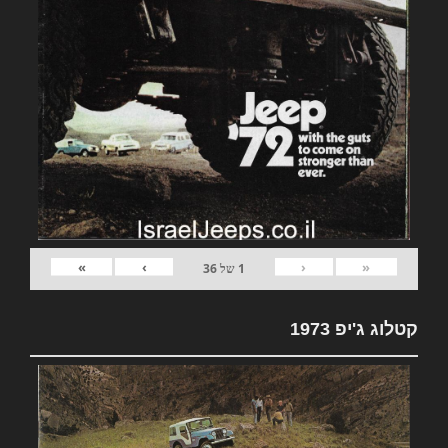
»
›
‹
«
1
של
36
קטלוג ג'יפ 1973