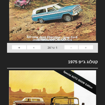
»
›
‹
«
1
של
26
קטלוג ג'יפ 1975