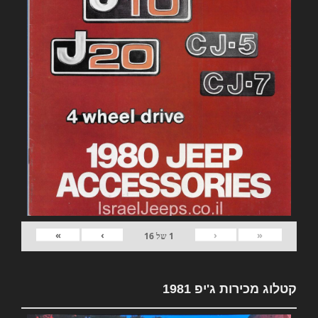
»
›
‹
«
1
של
16
קטלוג מכירות ג'יפ 1981