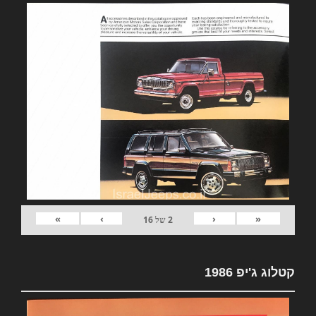
»
›
‹
«
2
של
16
קטלוג ג'יפ 1986