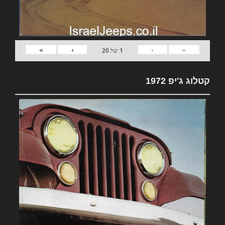
»
›
‹
«
1
של
20
קטלוג ג'יפ 1972