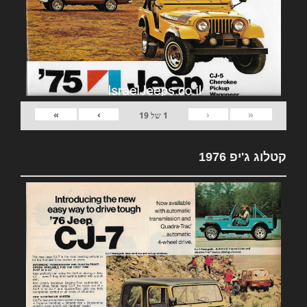
»
›
‹
«
1
של
19
קטלוג ג'יפ 1976