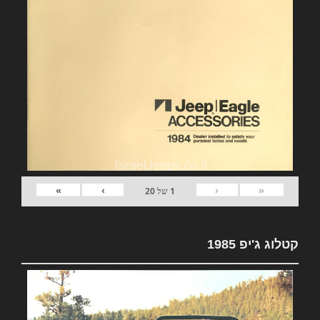
»
›
‹
«
1
של
20
קטלוג ג'יפ 1985