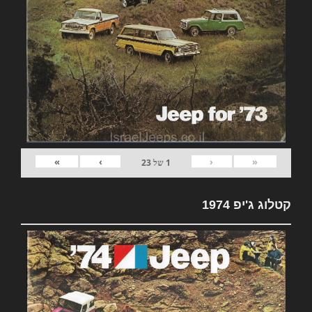
»
›
‹
«
1
של
23
קטלוג ג'יפ 1974