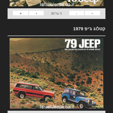
»
›
‹
«
1
של
31
קטלוג ג'יפ 1979