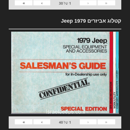
»
›
‹
«
1
של
30
קטלוג אביזרים 1979 Jeep
»
›
‹
«
1
של
40