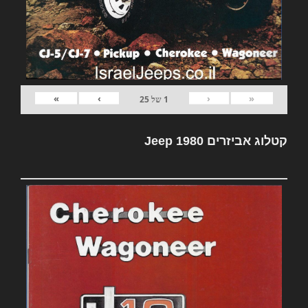
»
›
‹
«
1
של
25
קטלוג אביזרים Jeep 1980