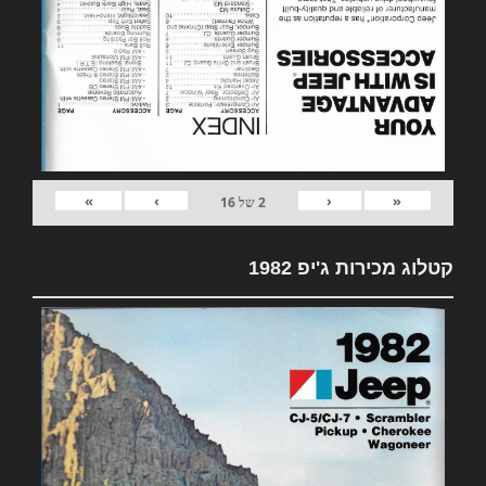
»
›
‹
«
2
של
16
קטלוג מכירות ג'יפ 1982