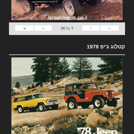
»
›
‹
«
1
של
36
קטלוג ג'יפ 1978