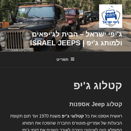
דילוג
לתוכן
ג'יפי ישראל – הבית לג'יפאים
ולמותג ג'יפ | ISRAEL JEEPS
תפריט
קטלוג ג'יפ
קטלוג Jeep אספנות
ראשית אספנו את כל
קטלוגי ג'יפ
משנת 1970 ועד תום תקופת
הבעלות של אמריקן-מוטורס החברה שהפכה את המותג
המופלא הזה לאייקוני וייצרה לאורך השנים את דגמי ג'יפי