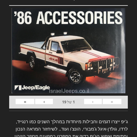
»
›
‹
«
1
של
19
ג'יפ ייצרו דגמים וחבילות מיוחדות במהלך השנים כמו רנגייד,
לרדו, גולדן-איגל ג'מבורי, הונצ'ו ועוד.. לשיחזור המראה הנכון
וחתימת שיפוץ הג'יפ בדוק את המפרט
במפענח מספר הזיהוי