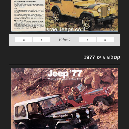
»
›
‹
«
2
של
19
קטלוג ג'יפ 1977