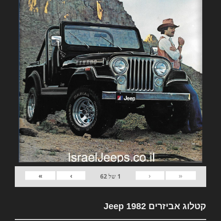
»
›
‹
«
1
של
62
קטלוג אביזרים 1982 Jeep