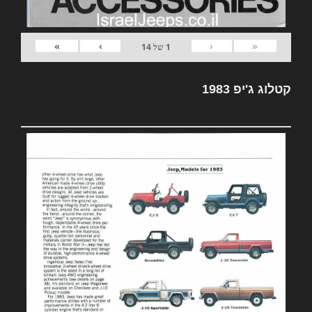
»
›
‹
«
1
של
14
קטלוג ג'יפ 1983