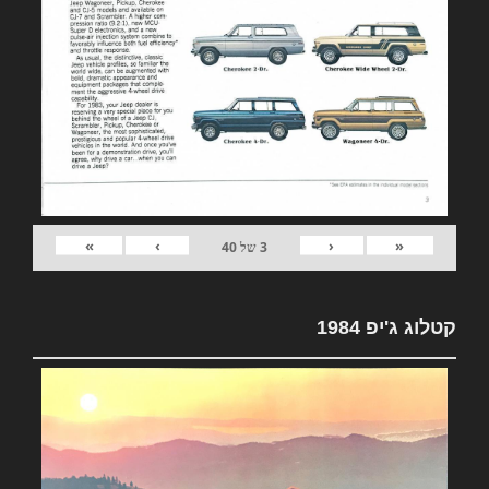
»
›
‹
«
3
של
40
קטלוג ג'יפ 1984