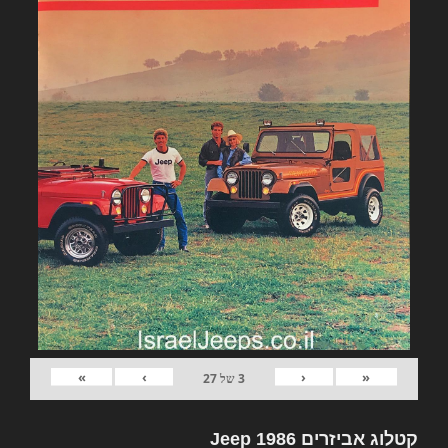
»
›
‹
«
3
של
27
קטלוג אביזרים Jeep 1986