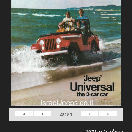
»
›
‹
«
1
של
20