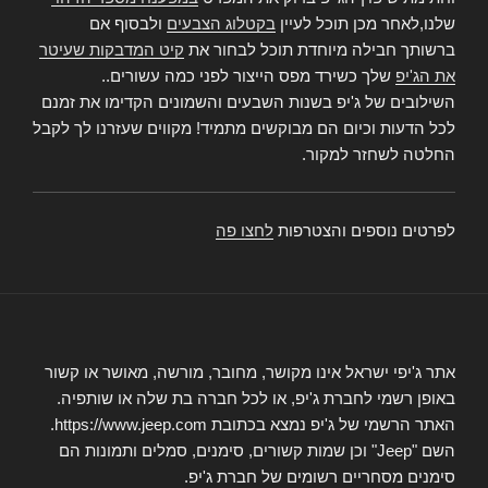
שלנו,לאחר מכן תוכל לעיין
בקטלוג הצבעים
ולבסוף אם
ברשותך חבילה מיוחדת תוכל לבחור את
קיט המדבקות שעיטר
את הג'יפ
שלך כשירד מפס הייצור לפני כמה עשורים..
השילובים של ג'יפ בשנות השבעים והשמונים הקדימו את זמנם
לכל הדעות וכיום הם מבוקשים מתמיד! מקווים שעזרנו לך לקבל
החלטה לשחזר למקור.
לפרטים נוספים והצטרפות
לחצו פה
אתר ג'יפי ישראל אינו מקושר, מחובר, מורשה, מאושר או קשור
באופן רשמי לחברת ג'יפ, או לכל חברה בת שלה או שותפיה.
האתר הרשמי של ג'יפ נמצא בכתובת https://www.jeep.com.
השם "Jeep" וכן שמות קשורים, סימנים, סמלים ותמונות הם
סימנים מסחריים רשומים של חברת ג'יפ.