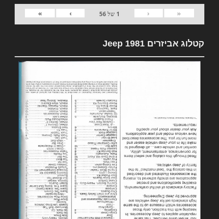
»
›
‹
«
1
של
56
קטלוג אביזרים 1981 Jeep