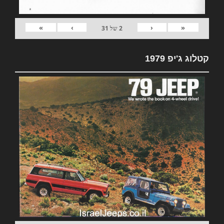
»
›
‹
«
2
של
31
קטלוג ג'יפ 1979