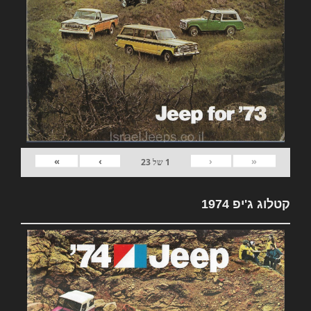
»
›
‹
«
1
של
23
קטלוג ג'יפ 1974