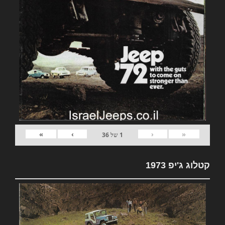
»
›
‹
«
1
של
36
קטלוג ג'יפ 1973