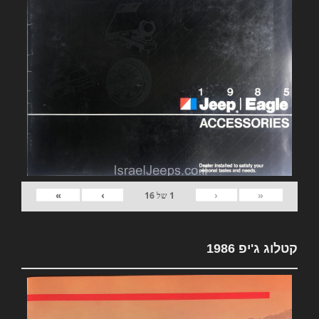
»
›
‹
«
1
של
16
קטלוג ג'יפ 1986