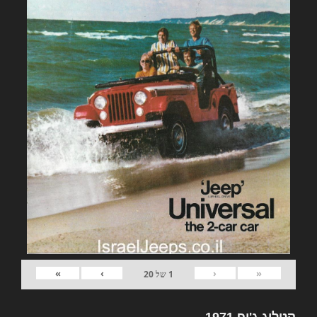
»
›
‹
«
1
של
20