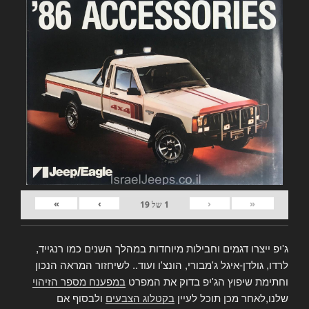
»
›
‹
«
1
של
19
ג'יפ ייצרו דגמים וחבילות מיוחדות במהלך השנים כמו רנגייד,
לרדו, גולדן-איגל ג'מבורי, הונצ'ו ועוד.. לשיחזור המראה הנכון
וחתימת שיפוץ הג'יפ בדוק את המפרט
במפענח מספר הזיהוי
שלנו,לאחר מכן תוכל לעיין
בקטלוג הצבעים
ולבסוף אם