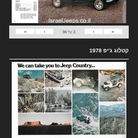
»
›
‹
«
2
של
36
קטלוג ג'יפ 1978