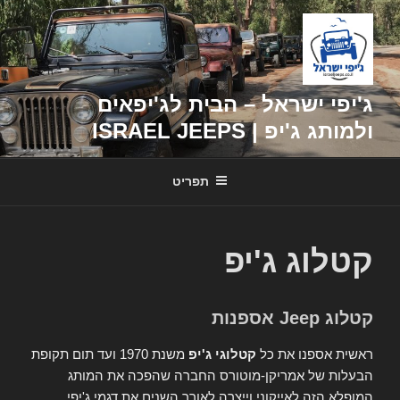
דילוג
לתוכן
ג'יפי ישראל – הבית לג'יפאים
ולמותג ג'יפ | ISRAEL JEEPS
תפריט
קטלוג ג'יפ
קטלוג Jeep אספנות
ראשית אספנו את כל
קטלוגי ג'יפ
משנת 1970 ועד תום תקופת
הבעלות של אמריקן-מוטורס החברה שהפכה את המותג
המופלא הזה לאייקוני וייצרה לאורך השנים את דגמי ג'יפי