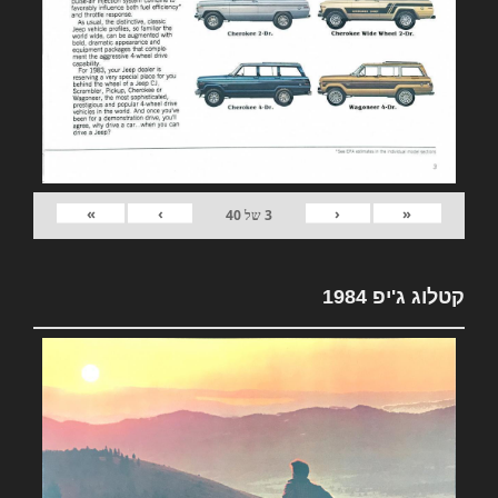
»
›
‹
«
3
של
40
קטלוג ג'יפ 1984