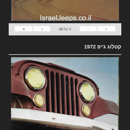
»
›
‹
«
1
של
20
קטלוג ג'יפ 1972