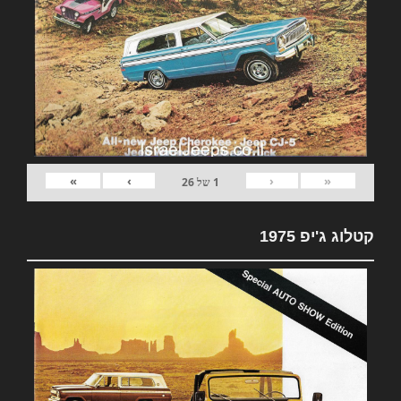
»
›
‹
«
1
של
26
קטלוג ג'יפ 1975