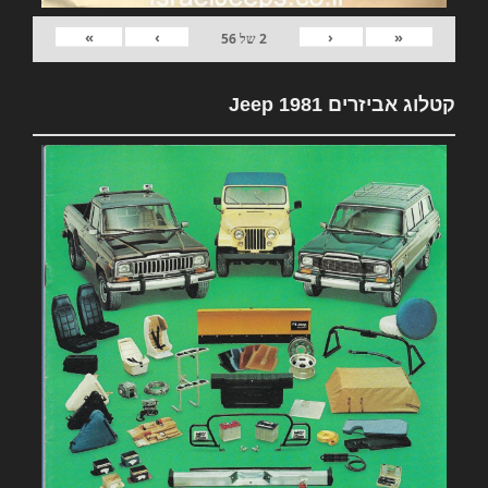
»
›
‹
«
2
של
56
קטלוג אביזרים 1981 Jeep