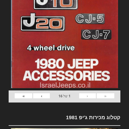
»
›
‹
«
1
של
16
קטלוג מכירות ג'יפ 1981