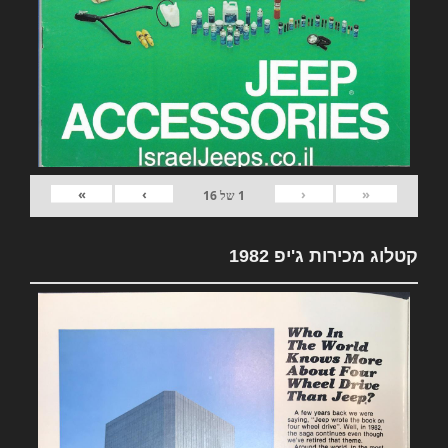
»
›
‹
«
1
של
16
קטלוג מכירות ג'יפ 1982