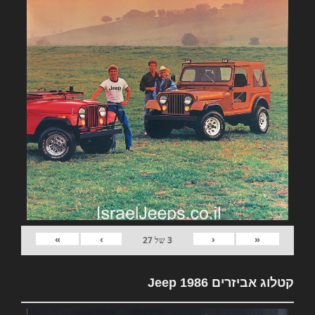
»
›
‹
«
3
של
27
קטלוג אביזרים Jeep 1986