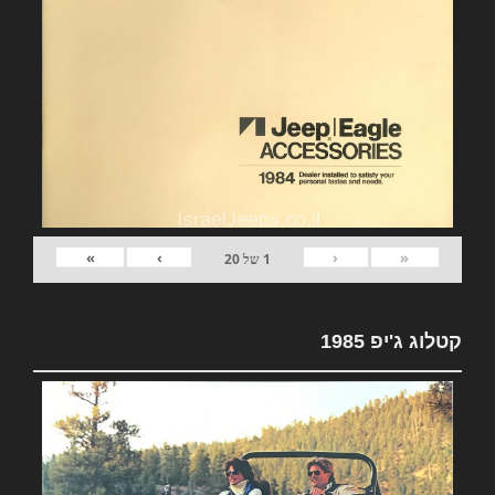
»
›
‹
«
1
של
20
קטלוג ג'יפ 1985