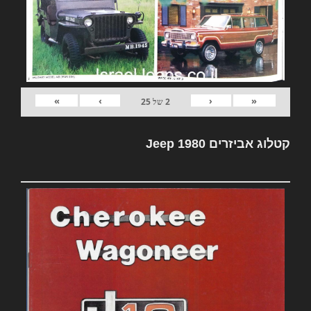
»
›
‹
«
2
של
25
קטלוג אביזרים Jeep 1980