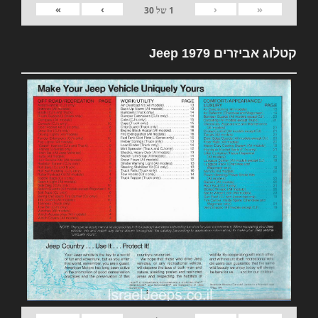
»
›
‹
«
1
של
30
קטלוג אביזרים 1979 Jeep