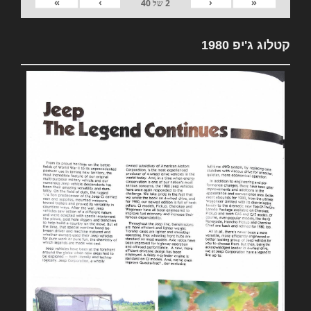
»
›
‹
«
2
של
40
קטלוג ג'יפ 1980