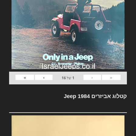
»
›
‹
«
1
של
16
קטלוג אביזרים Jeep 1984