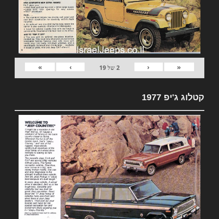
»
›
‹
«
2
של
19
קטלוג ג'יפ 1977