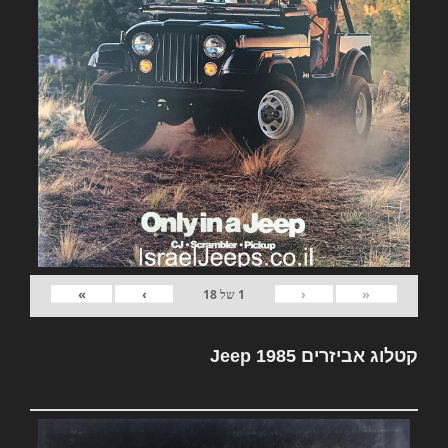
»
›
‹
«
1
של
18
קטלוג אביזרים Jeep 1985