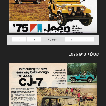
»
›
‹
«
1
של
19
קטלוג ג'יפ 1976