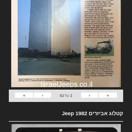
»
›
‹
«
2
של
62
קטלוג אביזרים 1982 Jeep